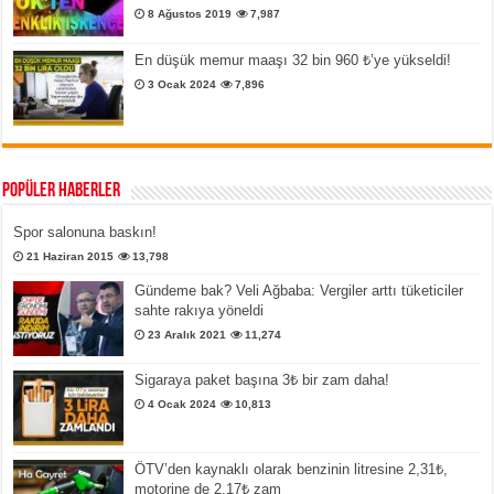
8 Ağustos 2019
7,987
En düşük memur maaşı 32 bin 960 ₺’ye yükseldi!
3 Ocak 2024
7,896
Popüler Haberler
Spor salonuna baskın!
21 Haziran 2015
13,798
Gündeme bak? Veli Ağbaba: Vergiler arttı tüketiciler
sahte rakıya yöneldi
23 Aralık 2021
11,274
Sigaraya paket başına 3₺ bir zam daha!
4 Ocak 2024
10,813
ÖTV’den kaynaklı olarak benzinin litresine 2,31₺,
motorine de 2,17₺ zam