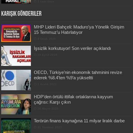
3 saat önce
Karışık Gönderiler
MHP Lideri Bahçeli: Maduro’ya Yönelik Girişim
15 Temmuz’u Hatırlatıyor
4 Ocak 2026
İşsizlik korkutuyor! Son veriler açıklandı
19 Eylül 2019
OECD, Türkiye’nin ekonomik tahminini revize
ederek %8.4’ten %9’a yükseltti
2 Aralık 2021
HDP’den örtülü ittifak ortaklarına kayyum
çağrısı: Karşı çıkın
16 Mayıs 2020
Terörün finans kaynağına 11 milyar liralık darbe
31 Temmuz 2023