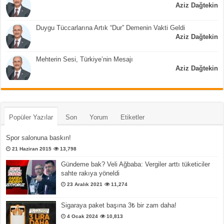
Aziz Dağtekin
Duygu Tüccarlarına Artık “Dur” Demenin Vakti Geldi
Aziz Dağtekin
Mehterin Sesi, Türkiye’nin Mesajı
Aziz Dağtekin
Popüler Yazılar
Son
Yorum
Etiketler
Spor salonuna baskın!
21 Haziran 2015
13,798
Gündeme bak? Veli Ağbaba: Vergiler arttı tüketiciler
sahte rakıya yöneldi
23 Aralık 2021
11,274
Sigaraya paket başına 3₺ bir zam daha!
4 Ocak 2024
10,813