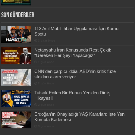
Son Gönderiler
112 Acil Mobil İhbar Uygulaması İçin Kamu
Spotu
3 saat önce
Netanyahu İran Konusunda Rest Çekti:
“Gereken Her Şeyi Yapacağız”
1 gün önce
CNN’den çarpıcı iddia: ABD’nin kritik füze
stokları alarm veriyor
2 gün önce
Tutsak Edilen Bir Ruhun Yeniden Diriliş
Hikayesi!
2 gün önce
Erdoğan’ın Onayladığı YAŞ Kararları: İşte Yeni
Komuta Kademesi
3 gün önce