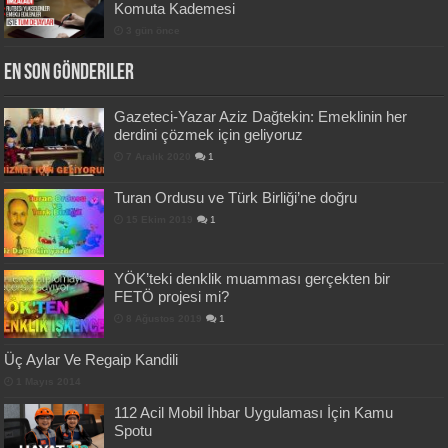
Komuta Kademesi
3 gün önce
En Son Gönderiler
Gazeteci-Yazar Aziz Dağtekin: Emeklinin her
derdini çözmek için geliyoruz
7 Aralık 2020
1
Turan Ordusu ve Türk Birliği’ne doğru
15 Ekim 2019
1
YÖK’teki denklik muamması gerçekten bir
FETÖ projesi mi?
8 Ağustos 2019
1
Üç Aylar Ve Regaip Kandili
1 Mayıs 2014
112 Acil Mobil İhbar Uygulaması İçin Kamu
Spotu