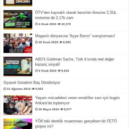
ÖTV’den kaynaklı olarak benzinin litresine 2,31₺,
motorine de 2,17₺ zam
4 Ocak 2024
10,379
Magazin dünyasına “Ayşe Barım” soruşturması!
26 Ocak 2025
9,892
ABD’li Goldman Sachs, Türk ₺’sında reel değer
kazanç sinyali!
6 Ocak 2024
9,616
Siyaset Gündemi Baş Döndürüyor
21 Ağustos 2014
9,563
Yaşam mücadelesi veren emekliler zam için bugün
Ankara’da toplanıyor
26 Mayıs 2024
9,077
YÖK’teki denklik muamması gerçekten bir FETÖ
projesi mi?