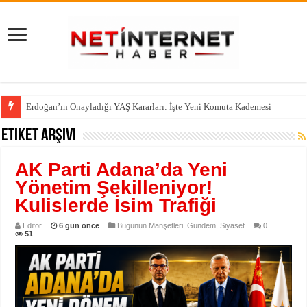
Erdoğan’ın Onayladığı YAŞ Kararları: İşte Yeni Komuta Kademesi
Etiket Arşivi
AK Parti Adana’da Yeni
Yönetim Şekilleniyor!
Kulislerde İsim Trafiği
Editör
6 gün önce
Bugünün Manşetleri
,
Gündem
,
Siyaset
0
51