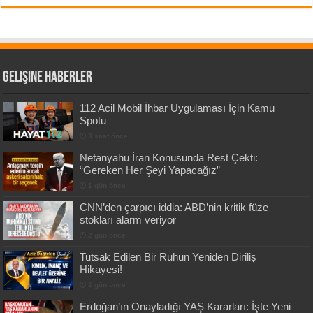
Gelişine Haberler
112 Acil Mobil İhbar Uygulaması İçin Kamu
Spotu
3 saat önce
Netanyahu İran Konusunda Rest Çekti:
“Gereken Her Şeyi Yapacağız”
1 gün önce
CNN’den çarpıcı iddia: ABD’nin kritik füze
stokları alarm veriyor
2 gün önce
Tutsak Edilen Bir Ruhun Yeniden Diriliş
Hikayesi!
2 gün önce
Erdoğan’ın Onayladığı YAŞ Kararları: İşte Yeni