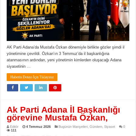
AK Parti Adana’da Mustafa Özkan dönemiyle birlikte gözler şimdi il
yönetimine çevrildi. Özkan’ın 3 Temmuz’da il başkanlığına
atanmasının ardından, yeni yönetimin kimlerden oluşacağı Adana
siyasetinin …
Haberin Detayı İçin Tıklayınız
Ak Parti Adana İl Başkanlığı
görevine Mustafa Özkan,
Editör
4 Temmuz 2026
Bugünün Manşetleri
,
Gündem
,
Siyaset
0
111