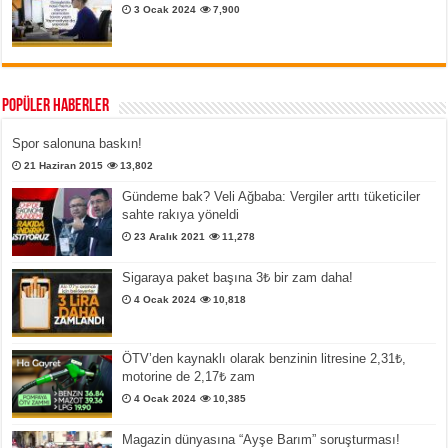
3 Ocak 2024
7,900
Popüler Haberler
Spor salonuna baskın!
21 Haziran 2015
13,802
Gündeme bak? Veli Ağbaba: Vergiler arttı tüketiciler
sahte rakıya yöneldi
23 Aralık 2021
11,278
Sigaraya paket başına 3₺ bir zam daha!
4 Ocak 2024
10,818
ÖTV’den kaynaklı olarak benzinin litresine 2,31₺,
motorine de 2,17₺ zam
4 Ocak 2024
10,385
Magazin dünyasına “Ayşe Barım” soruşturması!