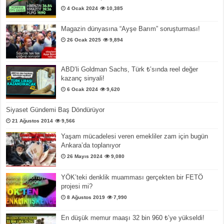
4 Ocak 2024
10,385
Magazin dünyasına “Ayşe Barım” soruşturması!
26 Ocak 2025
9,894
ABD’li Goldman Sachs, Türk ₺’sında reel değer
kazanç sinyali!
6 Ocak 2024
9,620
Siyaset Gündemi Baş Döndürüyor
21 Ağustos 2014
9,566
Yaşam mücadelesi veren emekliler zam için bugün
Ankara’da toplanıyor
26 Mayıs 2024
9,080
YÖK’teki denklik muamması gerçekten bir FETÖ
projesi mi?
8 Ağustos 2019
7,990
En düşük memur maaşı 32 bin 960 ₺’ye yükseldi!