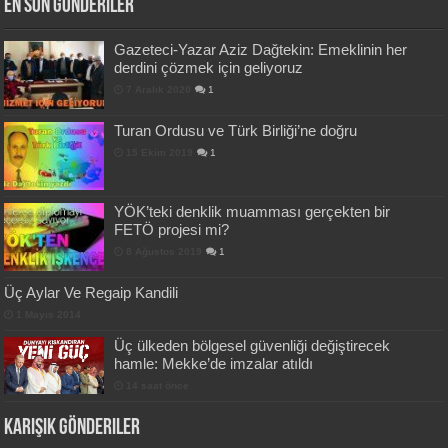
En Son Gönderiler
Gazeteci-Yazar Aziz Dağtekin: Emeklinin her
derdini çözmek için geliyoruz
7 Aralık 2020
1
Turan Ordusu ve Türk Birliği’ne doğru
15 Ekim 2019
1
YÖK’teki denklik muamması gerçekten bir
FETÖ projesi mi?
8 Ağustos 2019
1
Üç Aylar Ve Regaip Kandili
1 Mayıs 2014
Üç ülkeden bölgesel güvenliği değiştirecek
hamle: Mekke’de imzalar atıldı
14 saat önce
Karışık Gönderiler