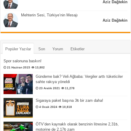
Aziz Dağtekin
Mehterin Sesi, Türkiye’nin Mesajı
Aziz Dağtekin
Popüler Yazılar
Son
Yorum
Etiketler
Spor salonuna baskın!
21 Haziran 2015
13,802
Gündeme bak? Veli Ağbaba: Vergiler arttı tüketiciler
sahte rakıya yöneldi
23 Aralık 2021
11,278
Sigaraya paket başına 3₺ bir zam daha!
4 Ocak 2024
10,818
ÖTV’den kaynaklı olarak benzinin litresine 2,31₺,
motorine de 2,17₺ zam