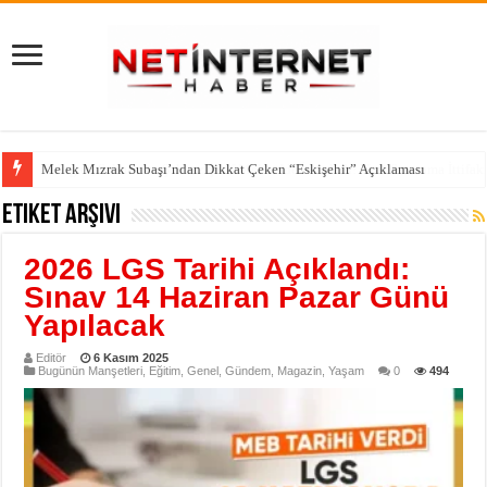
Melek Mızrak Subaşı’ndan Dikkat Çeken “Eskişehir” Açıklaması
Etiket Arşivi
2026 LGS Tarihi Açıklandı:
Sınav 14 Haziran Pazar Günü
Yapılacak
Editör
6 Kasım 2025
Bugünün Manşetleri
,
Eğitim
,
Genel
,
Gündem
,
Magazin
,
Yaşam
0
494