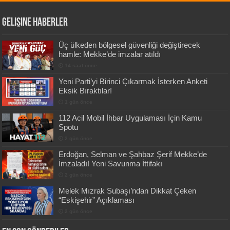
Gelişine Haberler
Üç ülkeden bölgesel güvenliği değiştirecek
hamle: Mekke’de imzalar atıldı
14 saat önce
Yeni Parti’yi Birinci Çıkarmak İsterken Anketi
Eksik Bıraktılar!
1 gün önce
112 Acil Mobil İhbar Uygulaması İçin Kamu
Spotu
2 gün önce
Erdoğan, Selman ve Şahbaz Şerif Mekke’de
İmzaladı! Yeni Savunma İttifakı
2 gün önce
Melek Mızrak Subaşı’ndan Dikkat Çeken
“Eskişehir” Açıklaması
2 gün önce