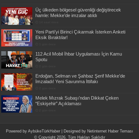
Üç ülkeden bölgesel güvenliği değiştirecek
hamle: Mekke’de imzalar atıldı
14 saat önce
Yeni Parti’yi Birinci Çıkarmak İsterken Anketi
Eksik Bıraktılar!
1 gün önce
112 Acil Mobil İhbar Uygulaması İçin Kamu
Spotu
2 gün önce
Erdoğan, Selman ve Şahbaz Şerif Mekke’de
İmzaladı! Yeni Savunma İttifakı
2 gün önce
Melek Mızrak Subaşı’ndan Dikkat Çeken
“Eskişehir” Açıklaması
2 gün önce
Powered by
AybükeTürkHaber
| Designed by
Netinternet Haber Teması
© Copyright 2026, Tüm Hakları Saklıdır