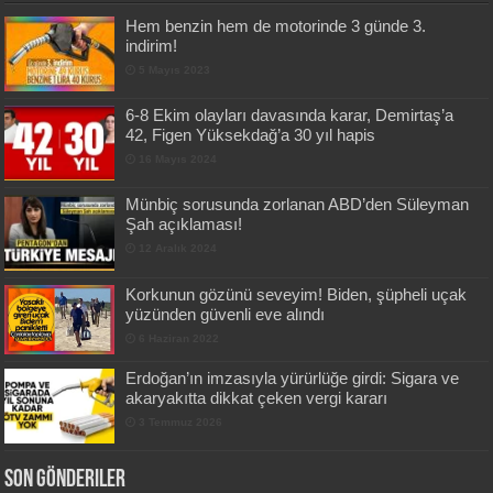
Hem benzin hem de motorinde 3 günde 3.
indirim!
5 Mayıs 2023
6-8 Ekim olayları davasında karar, Demirtaş’a
42, Figen Yüksekdağ’a 30 yıl hapis
16 Mayıs 2024
Münbiç sorusunda zorlanan ABD’den Süleyman
Şah açıklaması!
12 Aralık 2024
Korkunun gözünü seveyim! Biden, şüpheli uçak
yüzünden güvenli eve alındı
6 Haziran 2022
Erdoğan’ın imzasıyla yürürlüğe girdi: Sigara ve
akaryakıtta dikkat çeken vergi kararı
3 Temmuz 2026
Son Gönderiler