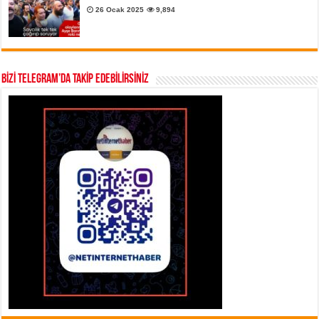
26 Ocak 2025
9,894
BİZİ TELEGRAM’DA TAKİP EDEBİLİRSİNİZ