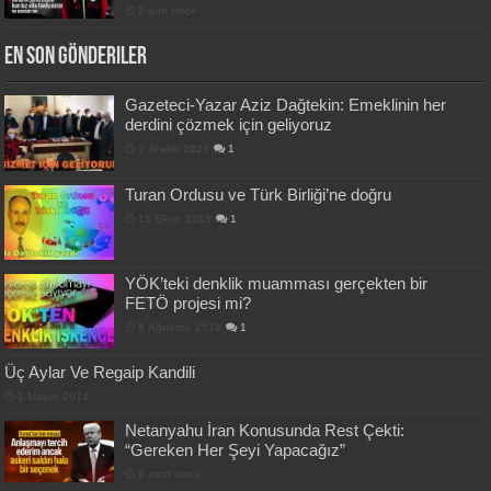
2 gün önce
En Son Gönderiler
Gazeteci-Yazar Aziz Dağtekin: Emeklinin her
derdini çözmek için geliyoruz
7 Aralık 2020
1
Turan Ordusu ve Türk Birliği’ne doğru
15 Ekim 2019
1
YÖK’teki denklik muamması gerçekten bir
FETÖ projesi mi?
8 Ağustos 2019
1
Üç Aylar Ve Regaip Kandili
1 Mayıs 2014
Netanyahu İran Konusunda Rest Çekti:
“Gereken Her Şeyi Yapacağız”
6 saat önce