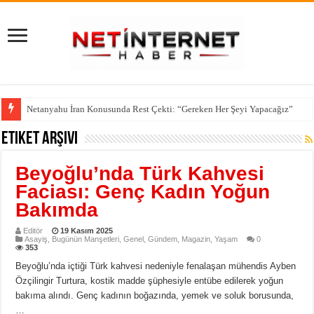
Netanyahu İran Konusunda Rest Çekti: “Gereken Her Şeyi Yapacağız”
Etiket Arşivi
Beyoğlu’nda Türk Kahvesi
Faciası: Genç Kadın Yoğun
Bakımda
Editör
19 Kasım 2025
Asayiş
,
Bugünün Manşetleri
,
Genel
,
Gündem
,
Magazin
,
Yaşam
0
353
Beyoğlu’nda içtiği Türk kahvesi nedeniyle fenalaşan mühendis Ayben
Özçilingir Turtura, kostik madde şüphesiyle entübe edilerek yoğun
bakıma alındı. Genç kadının boğazında, yemek ve soluk borusunda,
…