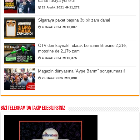
sahte rakıya yöneldi
23 Aralık 2021
11,272
Sigaraya paket başına 3₺ bir zam daha!
4 Ocak 2024
10,807
ÖTV’den kaynaklı olarak benzinin litresine 2,31₺,
motorine de 2,17₺ zam
4 Ocak 2024
10,375
Magazin dünyasına “Ayşe Barım” soruşturması!
26 Ocak 2025
9,890
BİZİ TELEGRAM’DA TAKİP EDEBİLİRSİNİZ