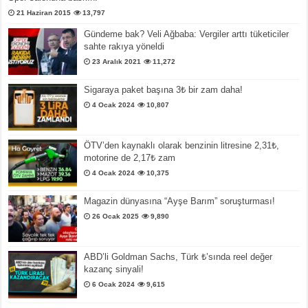
21 Haziran 2015
13,797
Gündeme bak? Veli Ağbaba: Vergiler arttı tüketiciler
sahte rakıya yöneldi
23 Aralık 2021
11,272
Sigaraya paket başına 3₺ bir zam daha!
4 Ocak 2024
10,807
ÖTV’den kaynaklı olarak benzinin litresine 2,31₺,
motorine de 2,17₺ zam
4 Ocak 2024
10,375
Magazin dünyasına “Ayşe Barım” soruşturması!
26 Ocak 2025
9,890
ABD’li Goldman Sachs, Türk ₺’sında reel değer
kazanç sinyali!
6 Ocak 2024
9,615