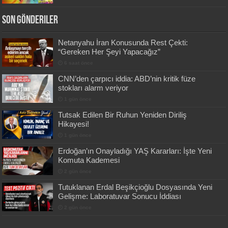
Son Gönderiler
Netanyahu İran Konusunda Rest Çekti:
“Gereken Her Şeyi Yapacağız”
6 saat önce
CNN’den çarpıcı iddia: ABD’nin kritik füze
stokları alarm veriyor
1 gün önce
Tutsak Edilen Bir Ruhun Yeniden Diriliş
Hikayesi!
1 gün önce
Erdoğan’ın Onayladığı YAŞ Kararları: İşte Yeni
Komuta Kademesi
2 gün önce
Tutuklanan Erdal Beşikçioğlu Dosyasında Yeni
Gelişme: Laboratuvar Sonucu İddiası
2 gün önce