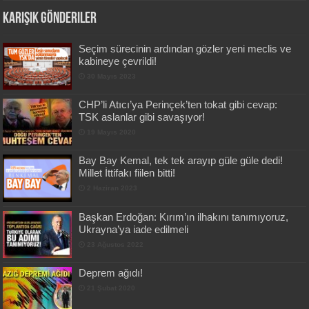
Karışık Gönderiler
Seçim sürecinin ardından gözler yeni meclis ve
kabineye çevrildi!
30 Mayıs 2023
CHP’li Atıcı’ya Perinçek’ten tokat gibi cevap:
TSK aslanlar gibi savaşıyor!
19 Mayıs 2020
Bay Bay Kemal, tek tek arayıp güle güle dedi!
Millet İttifakı fiilen bitti!
2 Haziran 2023
Başkan Erdoğan: Kırım’ın ilhakını tanımıyoruz,
Ukrayna’ya iade edilmeli
23 Ağustos 2022
Deprem ağıdı!
21 Şubat 2020