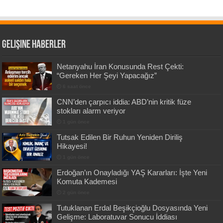
Gelişine Haberler
Netanyahu İran Konusunda Rest Çekti:
“Gereken Her Şeyi Yapacağız”
6 saat önce
CNN’den çarpıcı iddia: ABD’nin kritik füze
stokları alarm veriyor
1 gün önce
Tutsak Edilen Bir Ruhun Yeniden Diriliş
Hikayesi!
1 gün önce
Erdoğan’ın Onayladığı YAŞ Kararları: İşte Yeni
Komuta Kademesi
2 gün önce
Tutuklanan Erdal Beşikçioğlu Dosyasında Yeni
Gelişme: Laboratuvar Sonucu İddiası