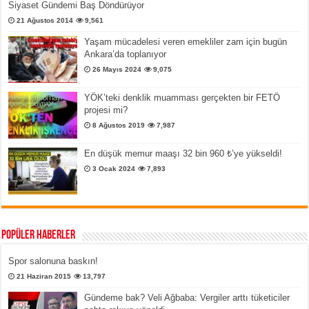
Siyaset Gündemi Baş Döndürüyor
21 Ağustos 2014
9,561
Yaşam mücadelesi veren emekliler zam için bugün
Ankara’da toplanıyor
26 Mayıs 2024
9,075
YÖK’teki denklik muamması gerçekten bir FETÖ
projesi mi?
8 Ağustos 2019
7,987
En düşük memur maaşı 32 bin 960 ₺’ye yükseldi!
3 Ocak 2024
7,893
Popüler Haberler
Spor salonuna baskın!
21 Haziran 2015
13,797
Gündeme bak? Veli Ağbaba: Vergiler arttı tüketiciler