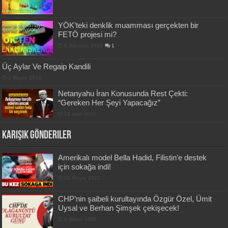
YÖK’teki denklik muamması gerçekten bir
FETÖ projesi mi?
8 Ağustos 2019
1
Üç Aylar Ve Regaip Kandili
1 Mayıs 2014
Netanyahu İran Konusunda Rest Çekti:
“Gereken Her Şeyi Yapacağız”
12 saat önce
Karışık Gönderiler
Amerikalı model Bella Hadid, Filistin’e destek
için sokağa indi!
16 Mayıs 2021
CHP’nin şaibeli kurultayında Özgür Özel, Ümit
Uysal ve Berhan Şimşek çekişecek!
6 Nisan 2025