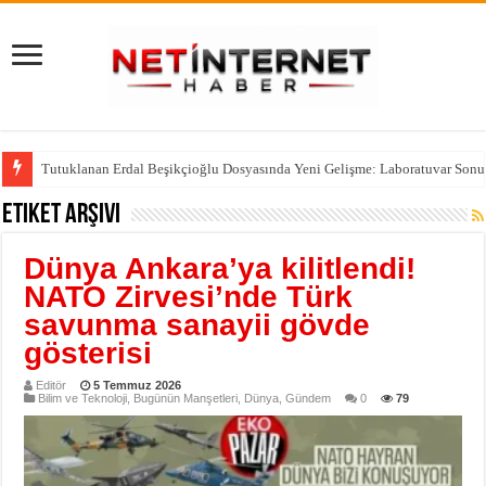
Tutuklanan Erdal Beşikçioğlu Dosyasında Yeni Gelişme: Laboratuvar Sonu
Etiket Arşivi
Dünya Ankara’ya kilitlendi!
NATO Zirvesi’nde Türk
savunma sanayii gövde
gösterisi
Editör
5 Temmuz 2026
Bilim ve Teknoloji
,
Bugünün Manşetleri
,
Dünya
,
Gündem
0
79