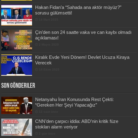
Hakan Fidan’a “Sahada ana aktör müyüz?”
sorusu gülümsetti!
14 Mart 2025
Çin’den son 24 saatte vaka ve can kaybı olmadı
açıklaması!
2 Mayıs 2020
Kiralık Evde Yeni Dönem! Devlet Ucuza Kiraya
Verecek
14 Ekim 2025
Son Gönderiler
Netanyahu İran Konusunda Rest Çekti:
“Gereken Her Şeyi Yapacağız”
12 saat önce
CNN’den çarpıcı iddia: ABD’nin kritik füze
stokları alarm veriyor
2 gün önce