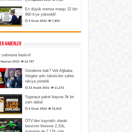
En düşük memur maaşı 32 bin
960 ₺’ye yükseldi!
3 Ocak 2024
7,893
er Haberler
 salonuna baskın!
 Haziran 2015
13,797
Gündeme bak? Veli Ağbaba:
Vergiler arttı tüketiciler sahte
rakıya yöneldi
23 Aralık 2021
11,272
Sigaraya paket başına 3₺ bir
zam daha!
4 Ocak 2024
10,810
ÖTV’den kaynaklı olarak
benzinin litresine 2,31₺,
motorine de 2,17₺ zam