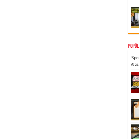
Popül
Spor
21