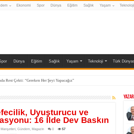
ndem
Ekonomi
Spor
Dünya
Eğitim
Sağlık
Yaşam
Teknoloj
Spor
Dünya
Eğitim
Sağlık
Yaşam
Teknoloji
Türk Dünyas
da Rest Çekti: “Gereken Her Şeyi Yapacağız”
YAZAR
efecilik, Uyuşturucu ve
rasyonu: 16 İlde Dev Baskın
Manşetleri
,
Gündem
,
Magazin
0
57