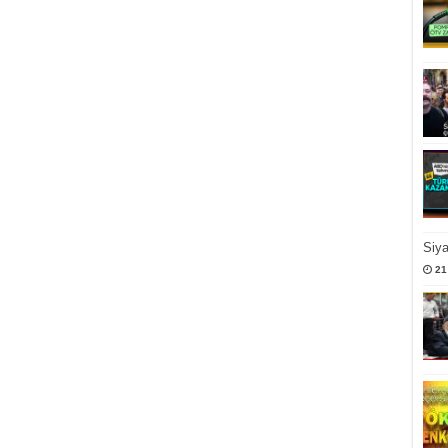
Siy
21