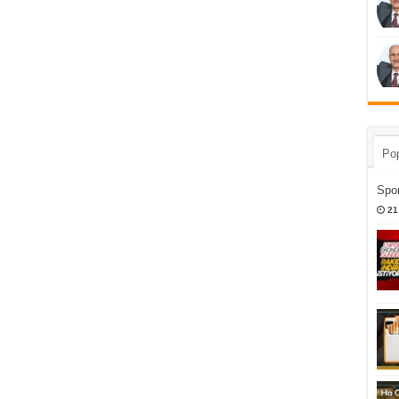
Pop
Spor
21