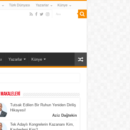
i
Türk Dünyası
Yazarlar
Künye
ı
Yazarlar
Künye
 MAKALELERİ
Tutsak Edilen Bir Ruhun Yeniden Diriliş
Hikayesi!
Aziz Dağtekin
Tek Adaylı Kongrelerin Kazananı Kim,
Kaybedeni Kim?