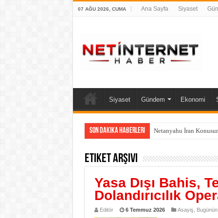
Ana Sayfa
Siyaset
Gü
07 AĞU 2026, CUMA
Siyaset
Gündem
Ekonomi
Son Dakika Haberleri
Netanyahu İran Konusun
Etiket Arşivi
Yasa Dışı Bahis, T
Dolandırıcılık Ope
Editör
6 Temmuz 2026
Asayiş
,
Bugünün 