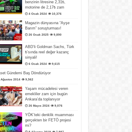
benzinin litresine 2,31₺,
motorine de 2,17₺ zam
4 Ocak 2024
10,376
Magazin dünyasına “Ayşe
Barım” soruşturması!
26 Ocak 2025
9,890
ABD’li Goldman Sachs, Türk
₺’sında reel değer kazanç
sinyali!
6 Ocak 2024
9,615
aset Gündemi Baş Döndürüyor
 Ağustos 2014
9,562
Yaşam mücadelesi veren
emekliler zam için bugün
Ankara’da toplanıyor
26 Mayıs 2024
9,076
YÖK’teki denklik muamması
gerçekten bir FETÖ projesi
mi?
8 Ağustos 2019
7,987