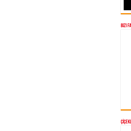
Bizi F
ÇİÇEKL