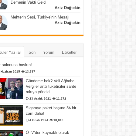
Demenin Vakti Geldi
Aziz Dağtekin
Mehterin Sesi, Türkiye’nin Mesajı
Aziz Dağtekin
üler Yazılar
Son
Yorum
Etiketler
 salonuna baskın!
 Haziran 2015
13,797
Gündeme bak? Veli Ağbaba:
Vergiler arttı tüketiciler sahte
rakıya yöneldi
23 Aralık 2021
11,272
Sigaraya paket başına 3₺ bir
zam daha!
4 Ocak 2024
10,810
ÖTV’den kaynaklı olarak