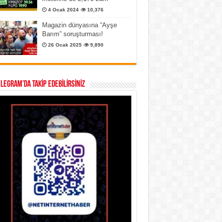
4 Ocak 2024
10,376
Magazin dünyasına “Ayşe
Barım” soruşturması!
26 Ocak 2025
9,890
ELEGRAM’DA TAKİP EDEBİLİRSİNİZ