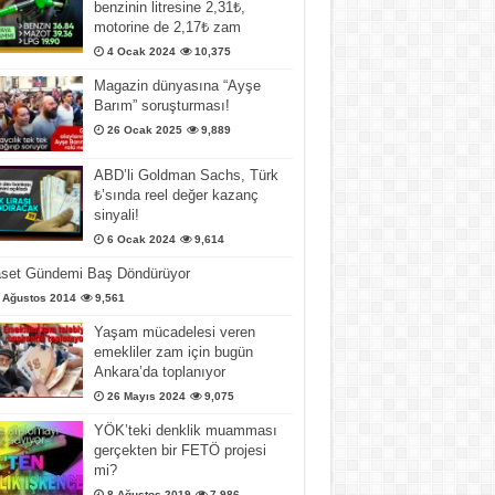
benzinin litresine 2,31₺,
motorine de 2,17₺ zam
4 Ocak 2024
10,375
Magazin dünyasına “Ayşe
Barım” soruşturması!
26 Ocak 2025
9,889
ABD’li Goldman Sachs, Türk
₺’sında reel değer kazanç
sinyali!
6 Ocak 2024
9,614
aset Gündemi Baş Döndürüyor
 Ağustos 2014
9,561
Yaşam mücadelesi veren
emekliler zam için bugün
Ankara’da toplanıyor
26 Mayıs 2024
9,075
YÖK’teki denklik muamması
gerçekten bir FETÖ projesi
mi?
8 Ağustos 2019
7,986