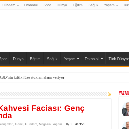
Gündem
Ekonomi
Spor
Dünya
Eğitim
Sağlık
Yaşam
Tek
Spor
Dünya
Eğitim
Sağlık
Yaşam
Teknoloji
Türk Dünyas
BD’nin kritik füze stokları alarm veriyor
YAZAR
Kahvesi Faciası: Genç
mda
anşetleri
,
Genel
,
Gündem
,
Magazin
,
Yaşam
0
353