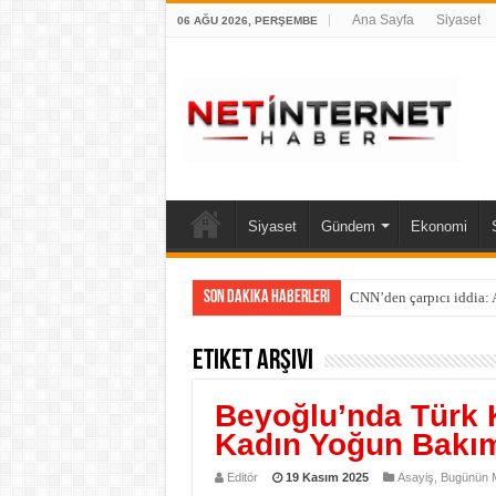
Ana Sayfa
Siyaset
06 AĞU 2026, PERŞEMBE
Siyaset
Gündem
Ekonomi
Son Dakika Haberleri
CNN’den çarpıcı iddia: A
Etiket Arşivi
Beyoğlu’nda Türk 
Kadın Yoğun Bakı
Editör
19 Kasım 2025
Asayiş
,
Bugünün M