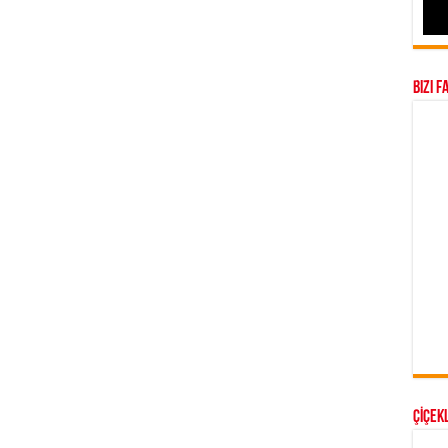
Bizi F
ÇİÇEKL