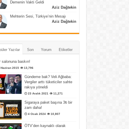
Demenin Vakti Geldi
Aziz Dağtekin
Mehterin Sesi, Türkiye’nin Mesajı
Aziz Dağtekin
üler Yazılar
Son
Yorum
Etiketler
 salonuna baskın!
 Haziran 2015
13,796
Gündeme bak? Veli Ağbaba:
Vergiler arttı tüketiciler sahte
rakıya yöneldi
23 Aralık 2021
11,271
Sigaraya paket başına 3₺ bir
zam daha!
4 Ocak 2024
10,807
ÖTV’den kaynaklı olarak