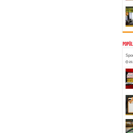
Popül
Spor
21