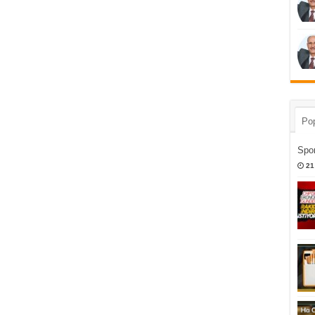
Pop
Spor
21