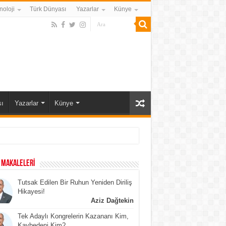
noloji
Türk Dünyası
Yazarlar
Künye
ı
Yazarlar
Künye
 MAKALELERİ
Tutsak Edilen Bir Ruhun Yeniden Diriliş
Hikayesi!
Aziz Dağtekin
Tek Adaylı Kongrelerin Kazananı Kim,
Kaybedeni Kim?