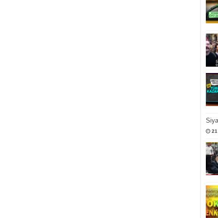
Siy
21