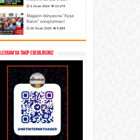
4 Ocak 2024
10,375
Magazin dünyasına “Ayşe
Barım” soruşturması!
26 Ocak 2025
9,889
ELEGRAM’DA TAKİP EDEBİLİRSİNİZ