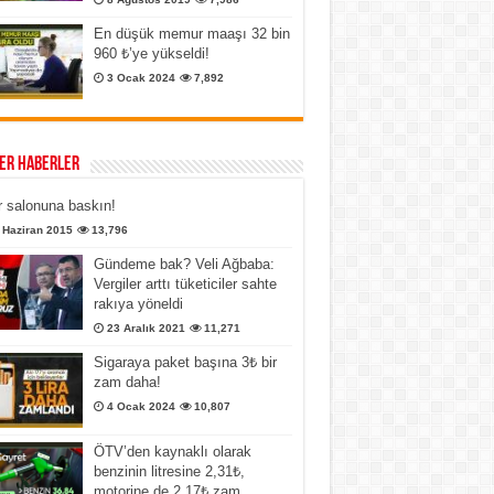
En düşük memur maaşı 32 bin
960 ₺’ye yükseldi!
3 Ocak 2024
7,892
er Haberler
 salonuna baskın!
 Haziran 2015
13,796
Gündeme bak? Veli Ağbaba:
Vergiler arttı tüketiciler sahte
rakıya yöneldi
23 Aralık 2021
11,271
Sigaraya paket başına 3₺ bir
zam daha!
4 Ocak 2024
10,807
ÖTV’den kaynaklı olarak
benzinin litresine 2,31₺,
motorine de 2,17₺ zam