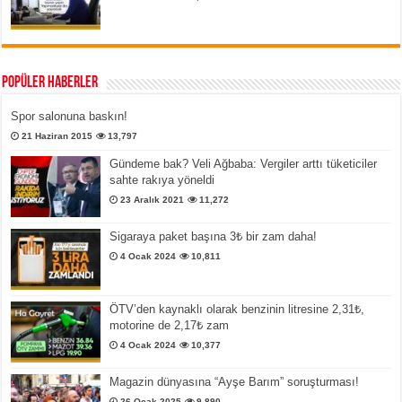
Popüler Haberler
Spor salonuna baskın!
21 Haziran 2015
13,797
Gündeme bak? Veli Ağbaba: Vergiler arttı tüketiciler
sahte rakıya yöneldi
23 Aralık 2021
11,272
Sigaraya paket başına 3₺ bir zam daha!
4 Ocak 2024
10,811
ÖTV’den kaynaklı olarak benzinin litresine 2,31₺,
motorine de 2,17₺ zam
4 Ocak 2024
10,377
Magazin dünyasına “Ayşe Barım” soruşturması!
26 Ocak 2025
9,890