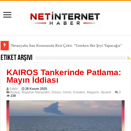
Netanyahu İran Konusunda Rest Çekti: “Gereken Her Şeyi Yapacağız”
Etiket Arşivi
KAIROS Tankerinde Patlama:
Mayın İddiası
Editör
28 Kasım 2025
Asayiş
,
Bugünün Manşetleri
,
Dünya
,
Genel
,
Gündem
,
Magazin
,
Siyaset
0
238