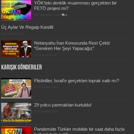
YÖK’teki denklik muamması gerçekten bir
FETÖ projesi mi?
8 Ağustos 2019
1
Üç Aylar Ve Regaip Kandili
1 Mayıs 2014
Netanyahu İran Konusunda Rest Çekti:
“Gereken Her Şeyi Yapacağız”
19 saat önce
Karışık Gönderiler
Flistinliler, İsrail’e gerçekten toprak sattı mı?
11 Aralık 2023
29 yolcu yanmaktan kurtuldu!
20 Şubat 2019
Pandemide Türkler mobilde bir saat daha fazla