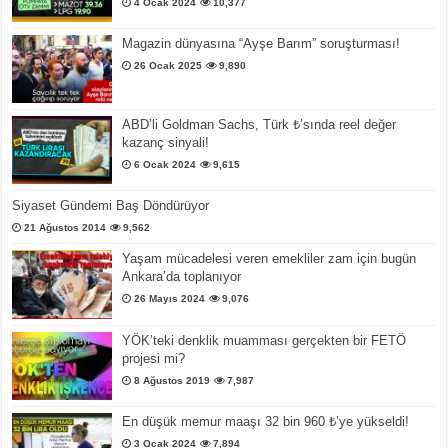
4 Ocak 2024
10,377
Magazin dünyasına “Ayşe Barım” soruşturması!
26 Ocak 2025
9,890
ABD’li Goldman Sachs, Türk ₺’sında reel değer
kazanç sinyali!
6 Ocak 2024
9,615
Siyaset Gündemi Baş Döndürüyor
21 Ağustos 2014
9,562
Yaşam mücadelesi veren emekliler zam için bugün
Ankara’da toplanıyor
26 Mayıs 2024
9,076
YÖK’teki denklik muamması gerçekten bir FETÖ
projesi mi?
8 Ağustos 2019
7,987
En düşük memur maaşı 32 bin 960 ₺’ye yükseldi!
3 Ocak 2024
7,894