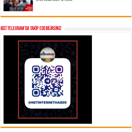
BİZİ TELEGRAM’DA TAKİP EDEBİLİRSİNİZ