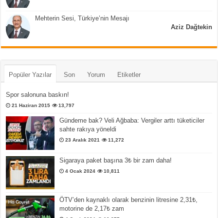
Mehterin Sesi, Türkiye’nin Mesajı
Aziz Dağtekin
Popüler Yazılar
Son
Yorum
Etiketler
Spor salonuna baskın!
21 Haziran 2015
13,797
Gündeme bak? Veli Ağbaba: Vergiler arttı tüketiciler
sahte rakıya yöneldi
23 Aralık 2021
11,272
Sigaraya paket başına 3₺ bir zam daha!
4 Ocak 2024
10,811
ÖTV’den kaynaklı olarak benzinin litresine 2,31₺,
motorine de 2,17₺ zam