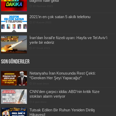
bağımlı hale geldi
19 Haziran 2021
2021’in en çok satan 5 akıllı telefonu
27 Kasım 2021
İran’dan İsrail’e füzeli uyarı: Hayfa ve Tel Aviv’i
yerle bir ederiz
27 Ocak 2021
Son Gönderiler
Netanyahu İran Konusunda Rest Çekti:
“Gereken Her Şeyi Yapacağız”
19 saat önce
CNN’den çarpıcı iddia: ABD’nin kritik füze
stokları alarm veriyor
2 gün önce
Tutsak Edilen Bir Ruhun Yeniden Diriliş
Hikayesi!