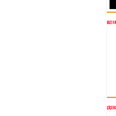
Bizi F
ÇİÇEKL