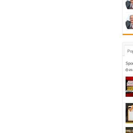
Pop
Spor
21