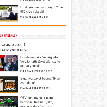
En düşük memur maaşı 32 bin
960 ₺’ye yükseldi!
3 Ocak 2024
7,894
er Haberler
 salonuna baskın!
 Haziran 2015
13,797
Gündeme bak? Veli Ağbaba:
Vergiler arttı tüketiciler sahte
rakıya yöneldi
23 Aralık 2021
11,272
Sigaraya paket başına 3₺ bir
zam daha!
4 Ocak 2024
10,811
ÖTV’den kaynaklı olarak
benzinin litresine 2,31₺,
motorine de 2,17₺ zam