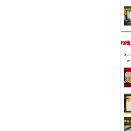
Popül
Spor
21