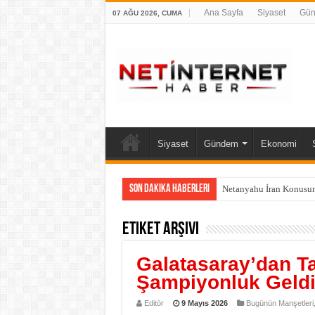
Ana Sayfa
Siyaset
Gü
07 AĞU 2026, CUMA
Siyaset
Gündem
Ekonomi
Son Dakika Haberleri
Netanyahu İran Konusun
Etiket Arşivi
Galatasaray’dan Ta
Şampiyonluk Geld
Editör
9 Mayıs 2026
Bugünün Manşetleri