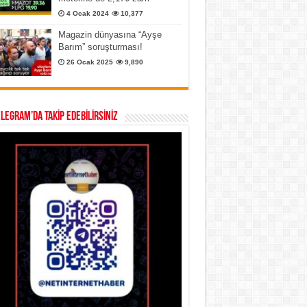
4 Ocak 2024
10,377
Magazin dünyasına “Ayşe
Barım” soruşturması!
26 Ocak 2025
9,890
ELEGRAM’DA TAKİP EDEBİLİRSİNİZ