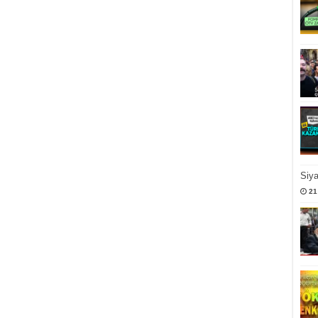
Siy
21