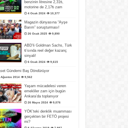
benzinin litresine 2,31₺,
motorine de 2,17₺ zam
4 Ocak 2024
10,377
Magazin dünyasına “Ayşe
Barım” soruşturması!
26 Ocak 2025
9,890
ABD’li Goldman Sachs, Türk
₺’sında reel değer kazanç
sinyali!
6 Ocak 2024
9,615
aset Gündemi Baş Döndürüyor
 Ağustos 2014
9,562
Yaşam mücadelesi veren
emekliler zam için bugün
Ankara’da toplanıyor
26 Mayıs 2024
9,076
YÖK’teki denklik muamması
gerçekten bir FETÖ projesi
mi?
8 Ağustos 2019
7,987