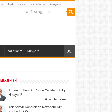
i
Türk Dünyası
Yazarlar
Künye
ı
Yazarlar
Künye
 MAKALELERİ
Tutsak Edilen Bir Ruhun Yeniden Diriliş
Hikayesi!
Aziz Dağtekin
Tek Adaylı Kongrelerin Kazananı Kim,
Kaybedeni Kim?