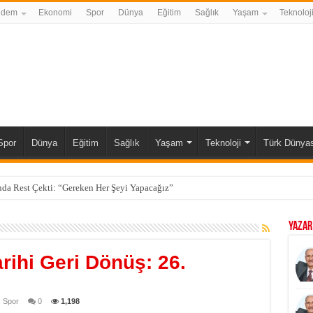
ndem
Ekonomi
Spor
Dünya
Eğitim
Sağlık
Yaşam
Teknoloj
Spor
Dünya
Eğitim
Sağlık
Yaşam
Teknoloji
Türk Dünyas
da Rest Çekti: “Gereken Her Şeyi Yapacağız”
YAZAR
rihi Geri Dönüş: 26.
i
,
Spor
0
1,198