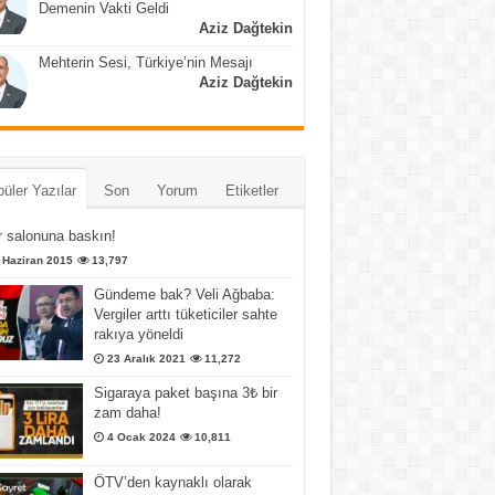
Demenin Vakti Geldi
Aziz Dağtekin
Mehterin Sesi, Türkiye’nin Mesajı
Aziz Dağtekin
üler Yazılar
Son
Yorum
Etiketler
 salonuna baskın!
 Haziran 2015
13,797
Gündeme bak? Veli Ağbaba:
Vergiler arttı tüketiciler sahte
rakıya yöneldi
23 Aralık 2021
11,272
Sigaraya paket başına 3₺ bir
zam daha!
4 Ocak 2024
10,811
ÖTV’den kaynaklı olarak