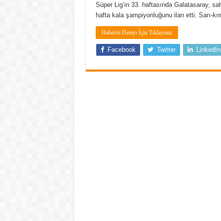
Süper Lig’in 33. haftasında Galatasaray, sa
hafta kala şampiyonluğunu ilan etti. Sarı-kı
Haberin Detayı İçin Tıklayınız
Facebook
Twitter
LinkedIn