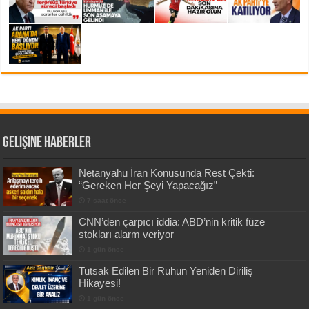
Gelişine Haberler
Netanyahu İran Konusunda Rest Çekti:
“Gereken Her Şeyi Yapacağız”
7 saat önce
CNN’den çarpıcı iddia: ABD’nin kritik füze
stokları alarm veriyor
1 gün önce
Tutsak Edilen Bir Ruhun Yeniden Diriliş
Hikayesi!
1 gün önce