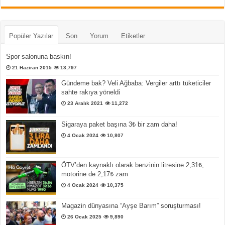
Popüler Yazılar
Son
Yorum
Etiketler
Spor salonuna baskın!
21 Haziran 2015
13,797
Gündeme bak? Veli Ağbaba: Vergiler arttı tüketiciler
sahte rakıya yöneldi
23 Aralık 2021
11,272
Sigaraya paket başına 3₺ bir zam daha!
4 Ocak 2024
10,807
ÖTV’den kaynaklı olarak benzinin litresine 2,31₺,
motorine de 2,17₺ zam
4 Ocak 2024
10,375
Magazin dünyasına “Ayşe Barım” soruşturması!
26 Ocak 2025
9,890