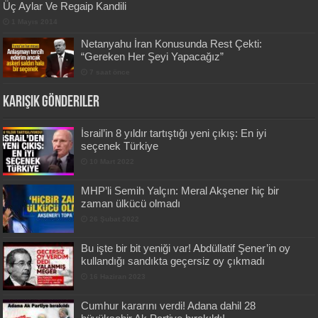
Üç Aylar Ve Regaip Kandili
1 Mayıs 2014
Netanyahu İran Konusunda Rest Çekti:
“Gereken Her Şeyi Yapacağız”
7 saat önce
Karışık Gönderiler
İsrail’in 8 yıldır tartıştığı yeni çıkış: En iyi
seçenek Türkiye
10 Mart 2022
MHP’li Semih Yalçın: Meral Akşener hiç bir
zaman ülkücü olmadı
26 Şubat 2022
Bu işte bir bit yeniği var! Abdüllatif Şener’in oy
kullandığı sandıkta geçersiz oy çıkmadı
16 Haziran 2023
Cumhur kararını verdi! Adana dahil 28