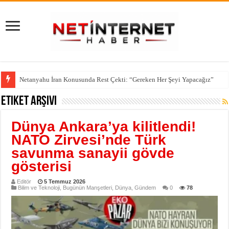
Netanyahu İran Konusunda Rest Çekti: “Gereken Her Şeyi Yapacağız”
Etiket Arşivi
Dünya Ankara’ya kilitlendi!
NATO Zirvesi’nde Türk
savunma sanayii gövde
gösterisi
Editör
5 Temmuz 2026
Bilim ve Teknoloji
,
Bugünün Manşetleri
,
Dünya
,
Gündem
0
78