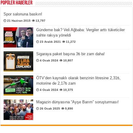
Popüler Haberler
Spor salonuna baskın!
21 Haziran 2015
13,797
Gündeme bak? Veli Ağbaba: Vergiler arttı tüketiciler
sahte rakıya yöneldi
23 Aralık 2021
11,272
Sigaraya paket başına 3₺ bir zam daha!
4 Ocak 2024
10,807
ÖTV’den kaynaklı olarak benzinin litresine 2,31₺,
motorine de 2,17₺ zam
4 Ocak 2024
10,375
Magazin dünyasına “Ayşe Barım” soruşturması!
26 Ocak 2025
9,890