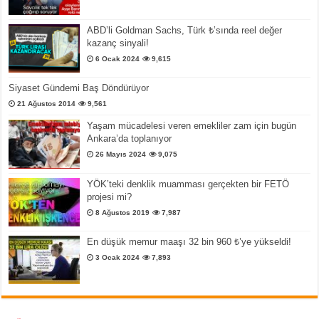
ABD’li Goldman Sachs, Türk ₺’sında reel değer
kazanç sinyali!
6 Ocak 2024
9,615
Siyaset Gündemi Baş Döndürüyor
21 Ağustos 2014
9,561
Yaşam mücadelesi veren emekliler zam için bugün
Ankara’da toplanıyor
26 Mayıs 2024
9,075
YÖK’teki denklik muamması gerçekten bir FETÖ
projesi mi?
8 Ağustos 2019
7,987
En düşük memur maaşı 32 bin 960 ₺’ye yükseldi!
3 Ocak 2024
7,893