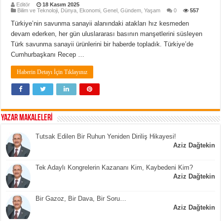
Editör
18 Kasım 2025
Bilim ve Teknoloji
,
Dünya
,
Ekonomi
,
Genel
,
Gündem
,
Yaşam
0
557
Türkiye’nin savunma sanayii alanındaki atakları hız kesmeden
devam ederken, her gün uluslararası basının manşetlerini süsleyen
Türk savunma sanayii ürünlerini bir haberde topladık. Türkiye’de
Cumhurbaşkanı Recep …
Haberin Detayı İçin Tıklayınız
YAZAR MAKALELERİ
Tutsak Edilen Bir Ruhun Yeniden Diriliş Hikayesi!
Aziz Dağtekin
Tek Adaylı Kongrelerin Kazananı Kim, Kaybedeni Kim?
Aziz Dağtekin
Bir Gazoz, Bir Dava, Bir Soru…
Aziz Dağtekin