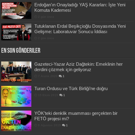
Erdoğan’ın Onayladığı YAŞ Kararları: İşte Yeni
Komuta Kademesi
2 gün önce
Tutuklanan Erdal Beşikçioğlu Dosyasında Yeni
Gelişme: Laboratuvar Sonucu İddiası
2 gün önce
En Son Gönderiler
Gazeteci-Yazar Aziz Dağtekin: Emeklinin her
derdini çözmek için geliyoruz
7 Aralık 2020
1
Turan Ordusu ve Türk Birliği’ne doğru
15 Ekim 2019
1
YÖK’teki denklik muamması gerçekten bir
FETÖ projesi mi?
8 Ağustos 2019
1