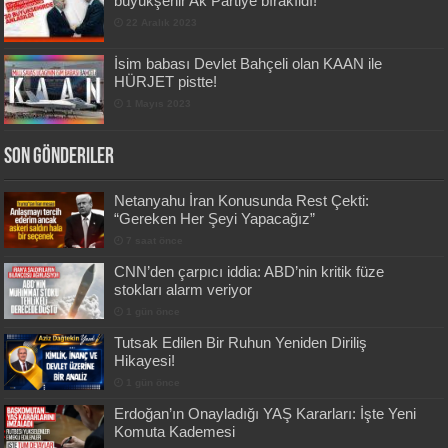
büyükşehir Ak Partiye bırakıldı!
22 Aralık 2023
İsim babası Devlet Bahçeli olan KAAN ile
HÜRJET pistte!
1 Mayıs 2023
Son Gönderiler
Netanyahu İran Konusunda Rest Çekti:
“Gereken Her Şeyi Yapacağız”
7 saat önce
CNN’den çarpıcı iddia: ABD’nin kritik füze
stokları alarm veriyor
1 gün önce
Tutsak Edilen Bir Ruhun Yeniden Diriliş
Hikayesi!
1 gün önce
Erdoğan’ın Onayladığı YAŞ Kararları: İşte Yeni
Komuta Kademesi