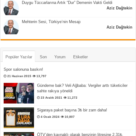
Duygu Tüccarlarına Artık “Dur” Demenin Vakti Geldi
Aziz Dağtekin
Mehterin Sesi, Türkiye’nin Mesajı
Aziz Dağtekin
Popüler Yazılar
Son
Yorum
Etiketler
Spor salonuna baskın!
21 Haziran 2015
13,797
Gündeme bak? Veli Ağbaba: Vergiler arttı tüketiciler
sahte rakıya yöneldi
23 Aralık 2021
11,272
Sigaraya paket başına 3₺ bir zam daha!
4 Ocak 2024
10,807
ÖTV’den kaynaklı olarak benzinin litresine 2,31₺,