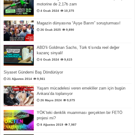
motorine de 2,17₺ zam
4 Ocak 2024
10,375
Magazin dünyasına “Ayşe Barım” soruşturması!
26 Ocak 2025
9,890
ABD’li Goldman Sachs, Türk ₺’sında reel değer
kazanç sinyali!
6 Ocak 2024
9,615
Siyaset Gündemi Baş Döndürüyor
21 Ağustos 2014
9,561
Yaşam mücadelesi veren emekliler zam için bugün
Ankara’da toplanıyor
26 Mayıs 2024
9,075
YÖK’teki denklik muamması gerçekten bir FETÖ
projesi mi?
8 Ağustos 2019
7,987