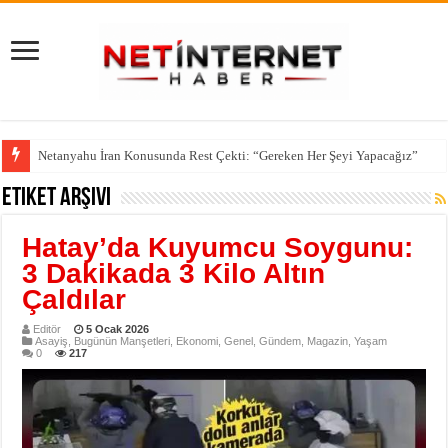
Netanyahu İran Konusunda Rest Çekti: “Gereken Her Şeyi Yapacağız”
Etiket Arşivi
Hatay’da Kuyumcu Soygunu:
3 Dakikada 3 Kilo Altın
Çaldılar
Editör
5 Ocak 2026
Asayiş
,
Bugünün Manşetleri
,
Ekonomi
,
Genel
,
Gündem
,
Magazin
,
Yaşam
0
217