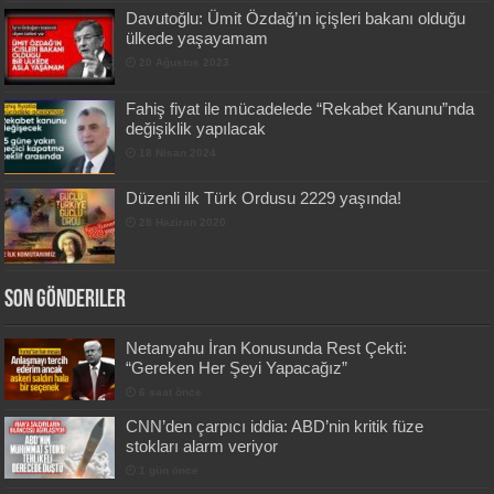
Davutoğlu: Ümit Özdağ’ın içişleri bakanı olduğu
ülkede yaşayamam
20 Ağustos 2023
Fahiş fiyat ile mücadelede “Rekabet Kanunu”nda
değişiklik yapılacak
18 Nisan 2024
Düzenli ilk Türk Ordusu 2229 yaşında!
28 Haziran 2020
Son Gönderiler
Netanyahu İran Konusunda Rest Çekti:
“Gereken Her Şeyi Yapacağız”
6 saat önce
CNN’den çarpıcı iddia: ABD’nin kritik füze
stokları alarm veriyor
1 gün önce