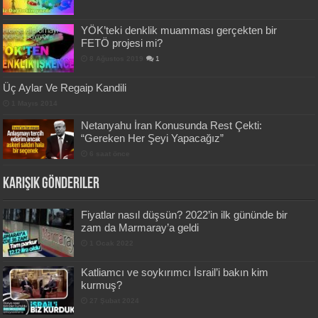
YÖK’teki denklik muamması gerçekten bir
FETÖ projesi mi?
8 Ağustos 2019
1
Üç Aylar Ve Regaip Kandili
1 Mayıs 2014
Netanyahu İran Konusunda Rest Çekti:
“Gereken Her Şeyi Yapacağız”
6 saat önce
Karışık Gönderiler
Fiyatlar nasıl düşsün? 2022’in ilk gününde bir
zam da Marmaray’a geldi
1 Ocak 2022
Katliamcı ve soykırımcı İsrail’i bakın kim
kurmuş?
27 Şubat 2024