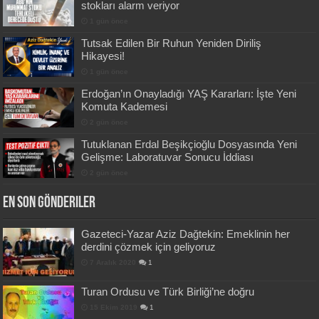
stokları alarm veriyor
1 gün önce
Tutsak Edilen Bir Ruhun Yeniden Diriliş
Hikayesi!
1 gün önce
Erdoğan’ın Onayladığı YAŞ Kararları: İşte Yeni
Komuta Kademesi
2 gün önce
Tutuklanan Erdal Beşikçioğlu Dosyasında Yeni
Gelişme: Laboratuvar Sonucu İddiası
2 gün önce
En Son Gönderiler
Gazeteci-Yazar Aziz Dağtekin: Emeklinin her
derdini çözmek için geliyoruz
7 Aralık 2020
1
Turan Ordusu ve Türk Birliği’ne doğru
15 Ekim 2019
1