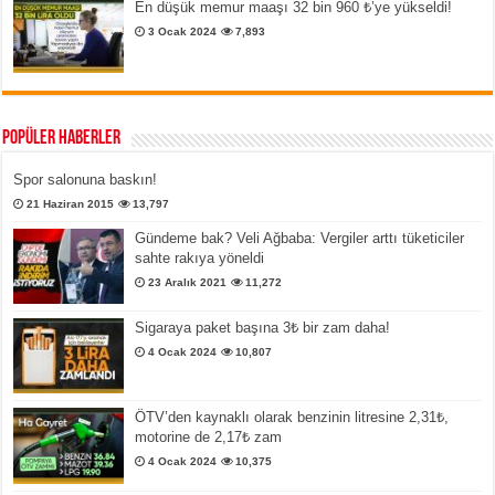
En düşük memur maaşı 32 bin 960 ₺’ye yükseldi!
3 Ocak 2024
7,893
Popüler Haberler
Spor salonuna baskın!
21 Haziran 2015
13,797
Gündeme bak? Veli Ağbaba: Vergiler arttı tüketiciler
sahte rakıya yöneldi
23 Aralık 2021
11,272
Sigaraya paket başına 3₺ bir zam daha!
4 Ocak 2024
10,807
ÖTV’den kaynaklı olarak benzinin litresine 2,31₺,
motorine de 2,17₺ zam
4 Ocak 2024
10,375