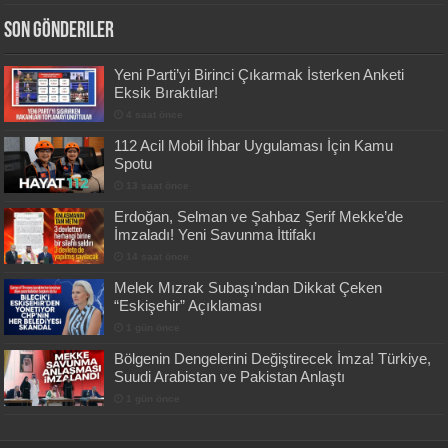
Son Gönderiler
Yeni Parti’yi Birinci Çıkarmak İsterken Anketi
Eksik Bıraktılar!
4 saat önce
112 Acil Mobil İhbar Uygulaması İçin Kamu
Spotu
13 saat önce
Erdoğan, Selman ve Şahbaz Şerif Mekke’de
İmzaladı! Yeni Savunma İttifakı
14 saat önce
Melek Mızrak Subaşı’ndan Dikkat Çeken
“Eskişehir” Açıklaması
1 gün önce
Bölgenin Dengelerini Değiştirecek İmza! Türkiye,
Suudi Arabistan ve Pakistan Anlaştı
1 gün önce