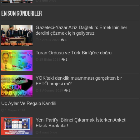
1 gün önce
En Son Gönderiler
Gazeteci-Yazar Aziz Dağtekin: Emeklinin her
derdini çözmek için geliyoruz
7 Aralık 2020
1
Turan Ordusu ve Türk Birliği’ne doğru
15 Ekim 2019
1
YÖK’teki denklik muamması gerçekten bir
FETÖ projesi mi?
8 Ağustos 2019
1
Üç Aylar Ve Regaip Kandili
1 Mayıs 2014
Yeni Parti’yi Birinci Çıkarmak İsterken Anketi
Eksik Bıraktılar!
4 saat önce