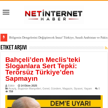
Bölgenin Dengelerini Değiştirecek İmza! Türkiye, Suudi Arabistan ve Pakis
Etiket Arşivi
Bahçeli’den Meclis’teki
Sloganlara Sert Tepki:
Terörsüz Türkiye’den
Sapmayın
Editör
14 Ekim 2025
Asayiş
,
Bugünün Manşetleri
,
Genel
,
Gündem
,
Magazin
,
Siyaset
,
Yaşam
0
759