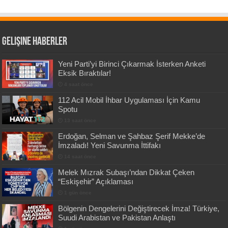
Gelişine Haberler
Yeni Parti’yi Birinci Çıkarmak İsterken Anketi
Eksik Bıraktılar!
4 saat önce
112 Acil Mobil İhbar Uygulaması İçin Kamu
Spotu
13 saat önce
Erdoğan, Selman ve Şahbaz Şerif Mekke’de
İmzaladı! Yeni Savunma İttifakı
14 saat önce
Melek Mızrak Subaşı’ndan Dikkat Çeken
“Eskişehir” Açıklaması
1 gün önce
Bölgenin Dengelerini Değiştirecek İmza! Türkiye,
Suudi Arabistan ve Pakistan Anlaştı