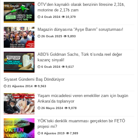
ÖTV’den kaynaklı olarak benzinin litresine 2,31₺,
motorine de 2,17₺ zam
4 Ocak 2024
10,379
Magazin dünyasına “Ayşe Barım” soruşturması!
26 Ocak 2025
9,893
ABD’li Goldman Sachs, Türk ₺’sında reel değer
kazanç sinyali!
6 Ocak 2024
9,617
Siyaset Gündemi Baş Döndürüyor
21 Ağustos 2014
9,563
Yaşam mücadelesi veren emekliler zam için bugün
Ankara’da toplanıyor
26 Mayıs 2024
9,078
YÖK’teki denklik muamması gerçekten bir FETÖ
projesi mi?
8 Ağustos 2019
7,989