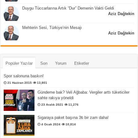
Duygu Tüccarlarına Artık “Dur” Demenin Vakti Geldi
Aziz Dağtekin
Mehterin Sesi, Türkiye’nin Mesajı
Aziz Dağtekin
Popüler Yazılar
Son
Yorum
Etiketler
Spor salonuna baskın!
21 Haziran 2015
13,801
Gündeme bak? Veli Ağbaba: Vergiler arttı tüketiciler
sahte rakıya yöneldi
23 Aralık 2021
11,276
Sigaraya paket başına 3₺ bir zam daha!
4 Ocak 2024
10,814