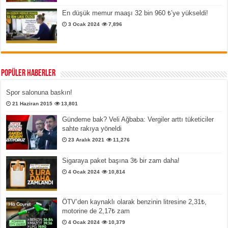
En düşük memur maaşı 32 bin 960 ₺’ye yükseldi!
3 Ocak 2024
7,896
Popüler Haberler
Spor salonuna baskın!
21 Haziran 2015
13,801
Gündeme bak? Veli Ağbaba: Vergiler arttı tüketiciler
sahte rakıya yöneldi
23 Aralık 2021
11,276
Sigaraya paket başına 3₺ bir zam daha!
4 Ocak 2024
10,814
ÖTV’den kaynaklı olarak benzinin litresine 2,31₺,
motorine de 2,17₺ zam
4 Ocak 2024
10,379