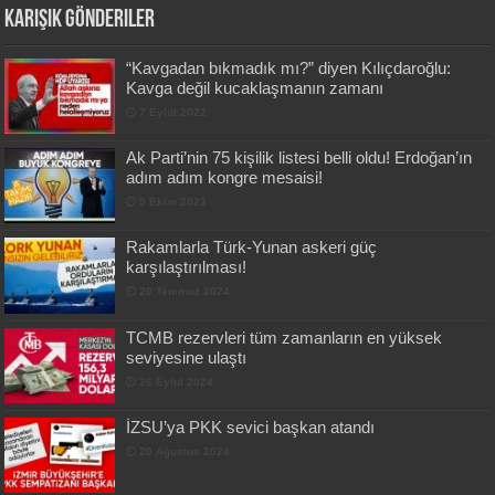
Karışık Gönderiler
“Kavgadan bıkmadık mı?” diyen Kılıçdaroğlu:
Kavga değil kucaklaşmanın zamanı
7 Eylül 2022
Ak Parti’nin 75 kişilik listesi belli oldu! Erdoğan’ın
adım adım kongre mesaisi!
5 Ekim 2023
Rakamlarla Türk-Yunan askeri güç
karşılaştırılması!
20 Temmuz 2024
TCMB rezervleri tüm zamanların en yüksek
seviyesine ulaştı
26 Eylül 2024
İZSU’ya PKK sevici başkan atandı
20 Ağustos 2024