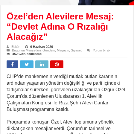
Özel’den Alevilere Mesaj:
“Devlet Adına O Rızalığı
Alacağız”
Editör
6 Haziran 2026
Bugünün Manşetleri
,
Gündem
,
Magazin
,
Siyaset
Yorum bırak
452 Görüntülenme
CHP’de mahkemenin verdiği mutlak butlan kararının
ardından yaşanan yönetim değişikliği ve parti içindeki
tartışmalar sürerken, görevden uzaklaştırılan Özgür Özel,
Çorum’da düzenlenen Uluslararası 1. Alevilik
Çalışmaları Kongresi ile Rıza Şehri Alevi Canlar
Buluşması programına katıldı.
Programda konuşan Özel, Alevi toplumuna yönelik
dikkat çeken mesajlar verdi. Çorum’un tarihsel ve