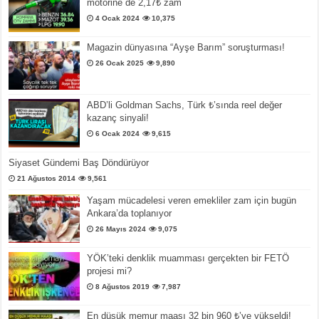
motorine de 2,17₺ zam
4 Ocak 2024
10,375
Magazin dünyasına “Ayşe Barım” soruşturması!
26 Ocak 2025
9,890
ABD’li Goldman Sachs, Türk ₺’sında reel değer
kazanç sinyali!
6 Ocak 2024
9,615
Siyaset Gündemi Baş Döndürüyor
21 Ağustos 2014
9,561
Yaşam mücadelesi veren emekliler zam için bugün
Ankara’da toplanıyor
26 Mayıs 2024
9,075
YÖK’teki denklik muamması gerçekten bir FETÖ
projesi mi?
8 Ağustos 2019
7,987
En düşük memur maaşı 32 bin 960 ₺’ye yükseldi!