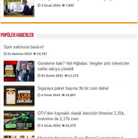
3 Ocak 2024
7,893
Popüler Haberler
Spor salonuna baskın!
21 Haziran 2015
13,797
Gündeme bak? Veli Ağbaba: Vergiler arttı tüketiciler
sahte rakıya yöneldi
23 Aralık 2021
11,272
Sigaraya paket başına 3₺ bir zam daha!
4 Ocak 2024
10,807
ÖTV’den kaynaklı olarak benzinin litresine 2,31₺,
motorine de 2,17₺ zam
4 Ocak 2024
10,375