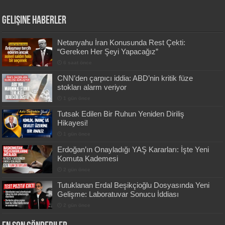
Gelişine Haberler
Netanyahu İran Konusunda Rest Çekti:
“Gereken Her Şeyi Yapacağız”
6 saat önce
CNN’den çarpıcı iddia: ABD’nin kritik füze
stokları alarm veriyor
1 gün önce
Tutsak Edilen Bir Ruhun Yeniden Diriliş
Hikayesi!
1 gün önce
Erdoğan’ın Onayladığı YAŞ Kararları: İşte Yeni
Komuta Kademesi
2 gün önce
Tutuklanan Erdal Beşikçioğlu Dosyasında Yeni
Gelişme: Laboratuvar Sonucu İddiası
2 gün önce