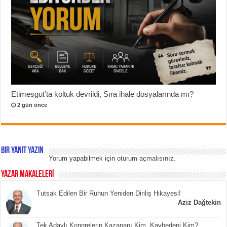
Etimesgut’ta koltuk devrildi, Sıra ihale dosyalarında mı?
2 gün önce
Bir yanıt yazın
Yorum yapabilmek için
oturum açmalısınız
.
YAZAR MAKALELERİ
Tutsak Edilen Bir Ruhun Yeniden Diriliş Hikayesi!
Aziz Dağtekin
Tek Adaylı Kongrelerin Kazananı Kim, Kaybedeni Kim?