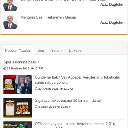
Aziz Dağtekin
Mehterin Sesi, Türkiye’nin Mesajı
Aziz Dağtekin
Popüler Yazılar
Son
Yorum
Etiketler
Spor salonuna baskın!
21 Haziran 2015
13,797
Gündeme bak? Veli Ağbaba: Vergiler arttı tüketiciler
sahte rakıya yöneldi
23 Aralık 2021
11,272
Sigaraya paket başına 3₺ bir zam daha!
4 Ocak 2024
10,807
ÖTV’den kaynaklı olarak benzinin litresine 2,31₺,