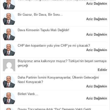
Aziz Dağtekin
Bir Gazoz, Bir Dava, Bir Soru…
Aziz Dağtekin
Dava Kimsenin Tapulu Malı Değildir!
Aziz Dağtekin
CHP’den kopanların yolu yine CHP’ye mi çıkacak?
Aziz Dağtekin
Büyüyoruz ama kalkınıyor muyuz? Türkiye’nin beşeri sermaye
gerçeği
Editör
Daha Partinin İsmini Koruyamayanlar, Ülkenin Geleceğini
Nasıl Koruyacak?
Aziz Dağtekin
Birileri Vardı…
Aziz Dağtekin
Duygu Tüccarlarına Artık “Dur” Demenin Vakti Geldi