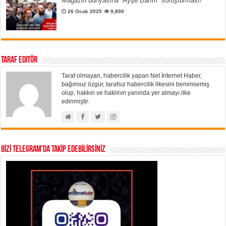
Magazin dünyasına “Ayşe Barım” soruşturması!
26 Ocak 2025
9,890
Taraf Editör
Taraf olmayan, habercilik yapan Net İnternet Haber,
bağımsız özgür, tarafsız habercilik ilkesini benimsemiş
olup, hakkın ve haklının yanında yer almayı ilke
edinmiştir.
BİZİ TELEGRAM’DA TAKİP EDEBİLİRSİNİZ