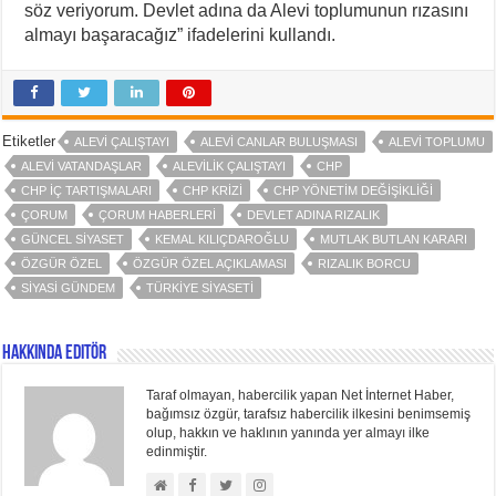
söz veriyorum. Devlet adına da Alevi toplumunun rızasını
almayı başaracağız” ifadelerini kullandı.
Etiketler
ALEVI ÇALIŞTAYI
ALEVI CANLAR BULUŞMASI
ALEVI TOPLUMU
ALEVI VATANDAŞLAR
ALEVILIK ÇALIŞTAYI
CHP
CHP IÇ TARTIŞMALARI
CHP KRIZI
CHP YÖNETIM DEĞIŞIKLIĞI
ÇORUM
ÇORUM HABERLERI
DEVLET ADINA RIZALIK
GÜNCEL SIYASET
KEMAL KILIÇDAROĞLU
MUTLAK BUTLAN KARARI
ÖZGÜR ÖZEL
ÖZGÜR ÖZEL AÇIKLAMASI
RIZALIK BORCU
SIYASI GÜNDEM
TÜRKIYE SIYASETI
Hakkında Editör
Taraf olmayan, habercilik yapan Net İnternet Haber,
bağımsız özgür, tarafsız habercilik ilkesini benimsemiş
olup, hakkın ve haklının yanında yer almayı ilke
edinmiştir.