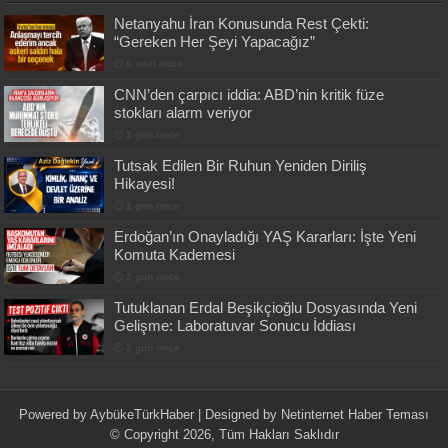
Netanyahu İran Konusunda Rest Çekti:
“Gereken Her Şeyi Yapacağız”
6 saat önce
CNN’den çarpıcı iddia: ABD’nin kritik füze
stokları alarm veriyor
1 gün önce
Tutsak Edilen Bir Ruhun Yeniden Diriliş
Hikayesi!
1 gün önce
Erdoğan’ın Onayladığı YAŞ Kararları: İşte Yeni
Komuta Kademesi
2 gün önce
Tutuklanan Erdal Beşikçioğlu Dosyasında Yeni
Gelişme: Laboratuvar Sonucu İddiası
2 gün önce
Powered by
AybükeTürkHaber
| Designed by
Netinternet Haber Teması
© Copyright 2026, Tüm Hakları Saklıdır