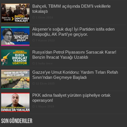
Bahçeli, TBMM açılışında DEM’li vekillerle
tokalaştı
1 Ekim 2024
Akşener’e soğuk duş! İyi Partiden istifa eden
Hatipoğlu, AK Parti’ye geçiyor.
7 Kasım 2023
Rusya’dan Petrol Piyasasını Sarsacak Karar!
Benzin İhracat Yasağı Uzatıldı
2 hafta önce
Gazze’ye Umut Koridoru: Yardım Tırları Refah
Sınırı’ndan Geçmeye Başladı
12 Ekim 2025
PKK adına faaliyet yürüten şüpheliye ortak
operasyon!
1 Mayıs 2019
Son Gönderiler