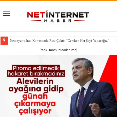
Netanyahu İran Konusunda Rest Çekti: “Gereken Her Şeyi Yapacağız”
CNN’den çarpıcı iddia: ABD’nin kritik füze stokları alarm veriyor
[rank_math_breadcrumb]