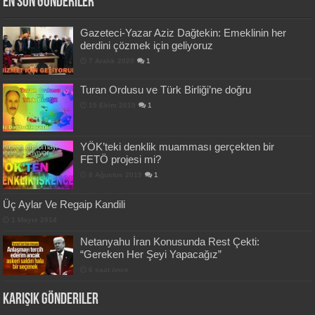
En Son Gönderiler
Gazeteci-Yazar Aziz Dağtekin: Emeklinin her
derdini çözmek için geliyoruz
7 Aralık 2020
1
Turan Ordusu ve Türk Birliği’ne doğru
15 Ekim 2019
1
YÖK’teki denklik muamması gerçekten bir
FETÖ projesi mi?
8 Ağustos 2019
1
Üç Aylar Ve Regaip Kandili
1 Mayıs 2014
Netanyahu İran Konusunda Rest Çekti:
“Gereken Her Şeyi Yapacağız”
6 saat önce
Karışık Gönderiler