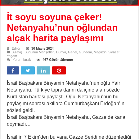
İt soyu soyuna çeker!
Netanyahu’nun oğlundan
alçak harita paylaşımı
Editör
30 Mayıs 2024
Asayiş
,
Bugünün Manşetleri
,
Dünya
,
Genel
,
Gündem
,
Magazin
,
Siyaset
,
Yaşam
Yorum bırak
467 Görüntülenme
İsrail Başbakanı Binyamin Netahyahu’nun oğlu Yair
Netanyahu, Türkiye topraklarını da içine alan sözde
Kürdistan haritası paylaştı. Oğul Netanyahu’nun bu
paylaşımı sonrası akıllara Cumhurbaşkanı Erdoğan’ın
sözleri geldi.
İsrail Başbakanı Binyamin Netahyahu, Gazze’de kana
doymadı…
İsrail’in 7 Ekim’den bu yana Gazze Şeridi’ne düzenlediği