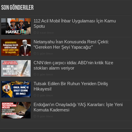
Son Gönderiler
112 Acil Mobil İhbar Uygulaması İçin Kamu
Spotu
2 saat önce
Netanyahu İran Konusunda Rest Çekti:
“Gereken Her Şeyi Yapacağız”
1 gün önce
CNN’den çarpıcı iddia: ABD’nin kritik füze
stokları alarm veriyor
2 gün önce
Tutsak Edilen Bir Ruhun Yeniden Diriliş
Hikayesi!
2 gün önce
Erdoğan’ın Onayladığı YAŞ Kararları: İşte Yeni
Komuta Kademesi
3 gün önce