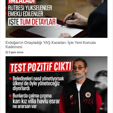
Erdoğan’ın Onayladığı YAŞ Kararları: İşte Yeni Komuta
Kademesi
3 gün önce