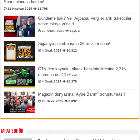
Spor salonuna baskın!
21 Haziran 2015
13,798
Gündeme bak? Veli Ağbaba: Vergiler arttı tüketiciler
sahte rakıya yöneldi
23 Aralık 2021
11,274
Sigaraya paket başına 3₺ bir zam daha!
4 Ocak 2024
10,812
ÖTV’den kaynaklı olarak benzinin litresine 2,31₺,
motorine de 2,17₺ zam
4 Ocak 2024
10,378
Magazin dünyasına “Ayşe Barım” soruşturması!
26 Ocak 2025
9,892
Taraf Editör