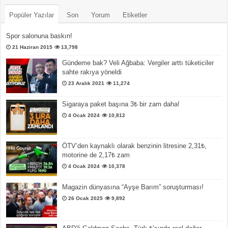
Popüler Yazılar
Son
Yorum
Etiketler
Spor salonuna baskın!
21 Haziran 2015
13,798
Gündeme bak? Veli Ağbaba: Vergiler arttı tüketiciler
sahte rakıya yöneldi
23 Aralık 2021
11,274
Sigaraya paket başına 3₺ bir zam daha!
4 Ocak 2024
10,812
ÖTV’den kaynaklı olarak benzinin litresine 2,31₺,
motorine de 2,17₺ zam
4 Ocak 2024
10,378
Magazin dünyasına “Ayşe Barım” soruşturması!
26 Ocak 2025
9,892