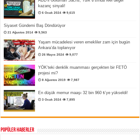
ABD’li Goldman Sachs, Türk ₺’sında reel değer
kazanç sinyali!
6 Ocak 2024
9,615
Siyaset Gündemi Baş Döndürüyor
21 Ağustos 2014
9,563
Yaşam mücadelesi veren emekliler zam için bugün
Ankara’da toplanıyor
26 Mayıs 2024
9,077
YÖK’teki denklik muamması gerçekten bir FETÖ
projesi mi?
8 Ağustos 2019
7,987
En düşük memur maaşı 32 bin 960 ₺’ye yükseldi!
3 Ocak 2024
7,895
Popüler Haberler