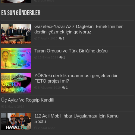
3 gün önce
En Son Gönderiler
Gazeteci-Yazar Aziz Dağtekin: Emeklinin her
derdini çözmek için geliyoruz
7 Aralık 2020
1
Turan Ordusu ve Türk Birliği’ne doğru
15 Ekim 2019
1
YÖK’teki denklik muamması gerçekten bir
FETÖ projesi mi?
8 Ağustos 2019
1
Üç Aylar Ve Regaip Kandili
1 Mayıs 2014
112 Acil Mobil İhbar Uygulaması İçin Kamu
Spotu
2 saat önce