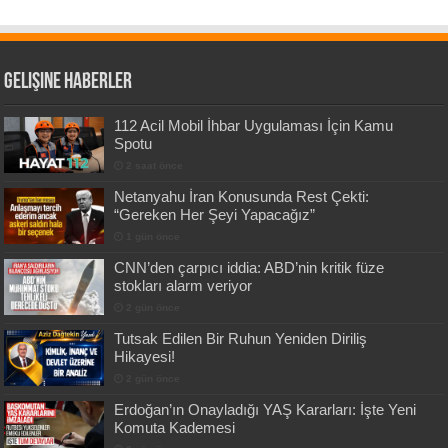
Gelişine Haberler
112 Acil Mobil İhbar Uygulaması İçin Kamu
Spotu
2 saat önce
Netanyahu İran Konusunda Rest Çekti:
“Gereken Her Şeyi Yapacağız”
1 gün önce
CNN’den çarpıcı iddia: ABD’nin kritik füze
stokları alarm veriyor
2 gün önce
Tutsak Edilen Bir Ruhun Yeniden Diriliş
Hikayesi!
2 gün önce
Erdoğan’ın Onayladığı YAŞ Kararları: İşte Yeni
Komuta Kademesi