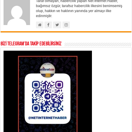
Taraf olmayan, habercilik yapan Net İnternet Haber,
bağımsız özgür, tarafsız habercilik ilkesini benimsemiş
olup, hakkın ve haklının yanında yer almayı ilke
edinmiştir.
BİZİ TELEGRAM’DA TAKİP EDEBİLİRSİNİZ