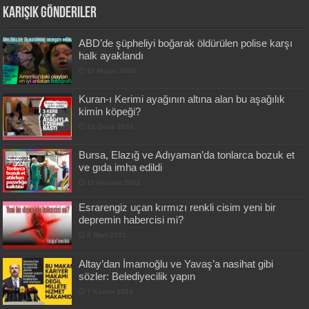
Karışık Gönderiler
ABD’de şüpheliyi boğarak öldürülen polise karşı
halk ayaklandı
27 Mayıs 2020
Kuran-ı Kerimi ayağının altına alan bu aşağılık
kimin köpeği?
22 Ocak 2024
Bursa, Elazığ ve Adıyaman’da tonlarca bozuk et
ve gıda imha edildi
11 Haziran 2022
Esrarengiz uçan kırmızı renkli cisim yeni bir
depremin habercisi mi?
8 Mart 2023
Altay’dan İmamoğlu ve Yavaş’a nasihat gibi
sözler: Belediyecilik yapın
7 Kasım 2024