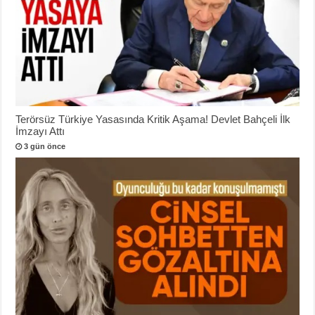
Terörsüz Türkiye Yasasında Kritik Aşama! Devlet Bahçeli İlk
İmzayı Attı
3 gün önce