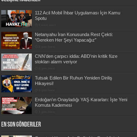
112 Acil Mobil İhbar Uygulaması İçin Kamu
Spotu
7 saat önce
Netanyahu İran Konusunda Rest Çekti:
“Gereken Her Şeyi Yapacağız”
2 gün önce
CNN’den çarpıcı iddia: ABD’nin kritik füze
stokları alarm veriyor
3 gün önce
Tutsak Edilen Bir Ruhun Yeniden Diriliş
Hikayesi!
3 gün önce
Erdoğan’ın Onayladığı YAŞ Kararları: İşte Yeni
Komuta Kademesi
3 gün önce
En Son Gönderiler