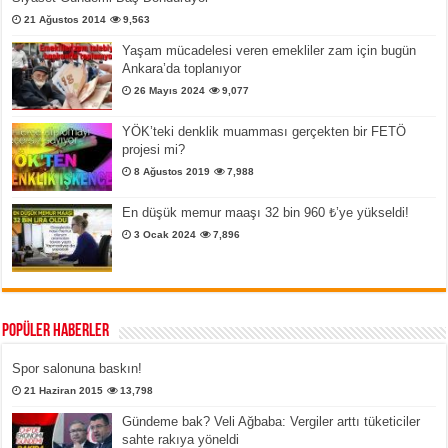
21 Ağustos 2014
9,563
Yaşam mücadelesi veren emekliler zam için bugün
Ankara’da toplanıyor
26 Mayıs 2024
9,077
YÖK’teki denklik muamması gerçekten bir FETÖ
projesi mi?
8 Ağustos 2019
7,988
En düşük memur maaşı 32 bin 960 ₺’ye yükseldi!
3 Ocak 2024
7,896
Popüler Haberler
Spor salonuna baskın!
21 Haziran 2015
13,798
Gündeme bak? Veli Ağbaba: Vergiler arttı tüketiciler
sahte rakıya yöneldi