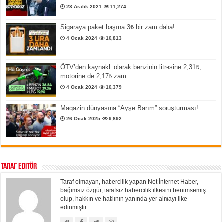
23 Aralık 2021
11,274
Sigaraya paket başına 3₺ bir zam daha!
4 Ocak 2024
10,813
ÖTV’den kaynaklı olarak benzinin litresine 2,31₺,
motorine de 2,17₺ zam
4 Ocak 2024
10,379
Magazin dünyasına “Ayşe Barım” soruşturması!
26 Ocak 2025
9,892
Taraf Editör
Taraf olmayan, habercilik yapan Net İnternet Haber,
bağımsız özgür, tarafsız habercilik ilkesini benimsemiş
olup, hakkın ve haklının yanında yer almayı ilke
edinmiştir.