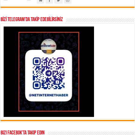
BİZİ TELEGRAM’DA TAKİP EDEBİLİRSİNİZ
Bizi Facebok’ta takip edin