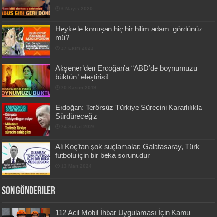
6 Mayıs 2020
Heykelle konuşan hiç bir bilim adamı gördünüz
mü?
27 Ekim 2023
Akşener’den Erdoğan’a “ABD’de boynumuzu
büktün” eleştirisi!
20 Kasım 2019
Erdoğan: Terörsüz Türkiye Sürecini Kararlılıkla
Sürdüreceğiz
24 Şubat 2026
Ali Koç’tan şok suçlamalar: Galatasaray, Türk
futbolu için bir beka sorunudur
13 Mart 2024
Son Gönderiler
112 Acil Mobil İhbar Uygulaması İçin Kamu