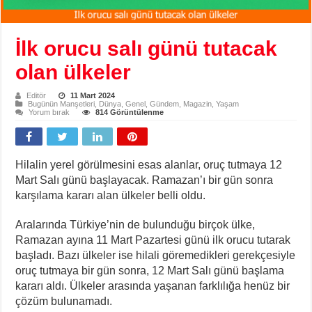
İlk orucu salı günü tutacak
olan ülkeler
Editör
11 Mart 2024
Bugünün Manşetleri
,
Dünya
,
Genel
,
Gündem
,
Magazin
,
Yaşam
Yorum bırak
814 Görüntülenme
Hilalin yerel görülmesini esas alanlar, oruç tutmaya 12
Mart Salı günü başlayacak. Ramazan’ı bir gün sonra
karşılama kararı alan ülkeler belli oldu.
Aralarında Türkiye’nin de bulunduğu birçok ülke,
Ramazan ayına 11 Mart Pazartesi günü ilk orucu tutarak
başladı. Bazı ülkeler ise hilali göremedikleri gerekçesiyle
oruç tutmaya bir gün sonra, 12 Mart Salı günü başlama
kararı aldı. Ülkeler arasında yaşanan farklılığa henüz bir
çözüm bulunamadı.