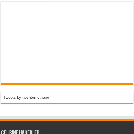
Tweets by netinternethabe
Gelişine Haberler