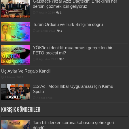
Gazeteci-Yazar Aziz Dağtekin: Emeklinin her
derdini çözmek için geliyoruz
7 Aralık 2020
1
Turan Ordusu ve Türk Birliği’ne doğru
15 Ekim 2019
1
YÖK’teki denklik muamması gerçekten bir
FETÖ projesi mi?
8 Ağustos 2019
1
Üç Aylar Ve Regaip Kandili
1 Mayıs 2014
112 Acil Mobil İhbar Uygulaması İçin Kamu
Spotu
7 saat önce
Karışık Gönderiler
Tam biti derken corona kabusu o şehre geri
döndü!