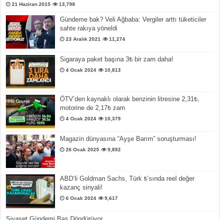
21 Haziran 2015
13,798
Gündeme bak? Veli Ağbaba: Vergiler arttı tüketiciler
sahte rakıya yöneldi
23 Aralık 2021
11,274
Sigaraya paket başına 3₺ bir zam daha!
4 Ocak 2024
10,813
ÖTV’den kaynaklı olarak benzinin litresine 2,31₺,
motorine de 2,17₺ zam
4 Ocak 2024
10,379
Magazin dünyasına “Ayşe Barım” soruşturması!
26 Ocak 2025
9,892
ABD’li Goldman Sachs, Türk ₺’sında reel değer
kazanç sinyali!
6 Ocak 2024
9,617
Siyaset Gündemi Baş Döndürüyor