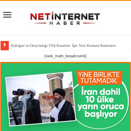
Erdoğan’ın Onayladığı YAŞ Kararları: İşte Yeni Komuta Kademesi
[rank_math_breadcrumb]