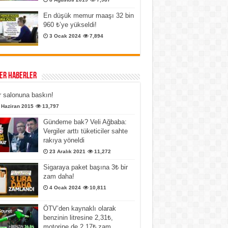
En düşük memur maaşı 32 bin
960 ₺’ye yükseldi!
3 Ocak 2024
7,894
er Haberler
 salonuna baskın!
 Haziran 2015
13,797
Gündeme bak? Veli Ağbaba:
Vergiler arttı tüketiciler sahte
rakıya yöneldi
23 Aralık 2021
11,272
Sigaraya paket başına 3₺ bir
zam daha!
4 Ocak 2024
10,811
ÖTV’den kaynaklı olarak
benzinin litresine 2,31₺,
motorine de 2,17₺ zam