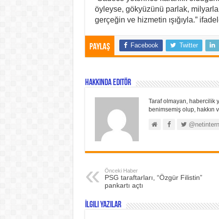
öyleyse, gökyüzünü parlak, milyarlarc
gerçeğin ve hizmetin ışığıyla.” ifadel
Facebook
Twitter
Paylaş
Hakkında Editör
Taraf olmayan, habercilik y
benimsemiş olup, hakkın ve
@netintern
Önceki Haber
PSG taraftarları, “Özgür Filistin”
pankartı açtı
İlgili Yazılar