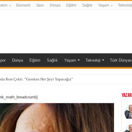
ndem
Ekonomi
Spor
Dünya
Eğitim
Sağlık
Yaşam
Teknoloj
por
Dünya
Eğitim
Sağlık
Yaşam
Teknoloji
Türk Dünyas
da Rest Çekti: “Gereken Her Şeyi Yapacağız”
YAZAR
ank_math_breadcrumb]