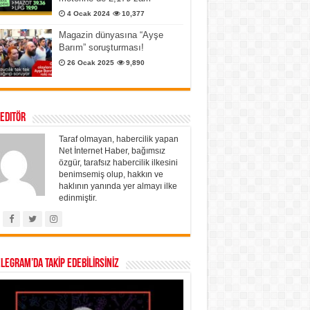
4 Ocak 2024
10,377
Magazin dünyasına “Ayşe
Barım” soruşturması!
26 Ocak 2025
9,890
 Editör
Taraf olmayan, habercilik yapan
Net İnternet Haber, bağımsız
özgür, tarafsız habercilik ilkesini
benimsemiş olup, hakkın ve
haklının yanında yer almayı ilke
edinmiştir.
ELEGRAM’DA TAKİP EDEBİLİRSİNİZ