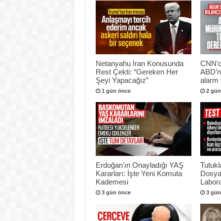
Netanyahu İran Konusunda
CNN’de
Rest Çekti: “Gereken Her
ABD’ni
Şeyi Yapacağız”
alarm 
1 gün önce
2 gün
Erdoğan’ın Onayladığı YAŞ
Tutukl
Kararları: İşte Yeni Komuta
Dosya
Kademesi
Labora
3 gün önce
3 gün