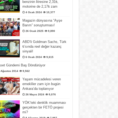
benzinin litresine 2,31₺,
motorine de 2,17₺ zam
4 Ocak 2024
10,377
Magazin dünyasına “Ayşe
Barım” soruşturması!
26 Ocak 2025
9,890
ABD’li Goldman Sachs, Türk
₺’sında reel değer kazanç
sinyali!
6 Ocak 2024
9,615
aset Gündemi Baş Döndürüyor
 Ağustos 2014
9,562
Yaşam mücadelesi veren
emekliler zam için bugün
Ankara’da toplanıyor
26 Mayıs 2024
9,076
YÖK’teki denklik muamması
gerçekten bir FETÖ projesi
mi?
8 Ağustos 2019
7,987