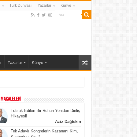
i
Türk Dünyası
Yazarlar
Künye
ı
Yazarlar
Künye
 MAKALELERİ
Tutsak Edilen Bir Ruhun Yeniden Diriliş
Hikayesi!
Aziz Dağtekin
Tek Adaylı Kongrelerin Kazananı Kim,
Kaybedeni Kim?