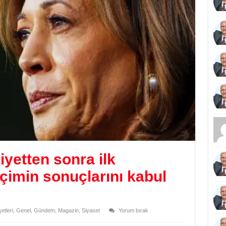
iyetten sonra ilk
çimin sonuçlarını kabul
tleri
,
Genel
,
Gündem
,
Magazin
,
Siyaset
Yorum bırak