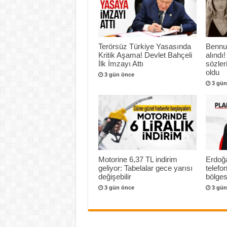
Terörsüz Türkiye Yasasında
Bennu
Kritik Aşama! Devlet Bahçeli
alındı!
İlk İmzayı Attı
sözle
oldu
3 gün önce
3 gün
Motorine 6,37 TL indirim
Erdoğa
geliyor: Tabelalar gece yarısı
telef
değişebilir
bölges
3 gün önce
3 gün