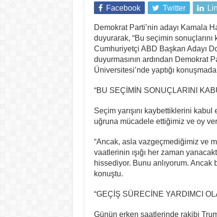
Facebook
Twitter
Li
Demokrat Parti’nin adayı Kamala Har
duyurarak, “Bu seçimin sonuçlarını 
Cumhuriyetçi ABD Başkan Adayı Don
duyurmasının ardından Demokrat Pa
Üniversitesi’nde yaptığı konuşmada
“BU SEÇİMİN SONUÇLARINI KABU
Seçim yarışını kaybettiklerini kabul
uğruna mücadele ettiğimiz ve oy verd
“Ancak, asla vazgeçmediğimiz ve m
vaatlerinin ışığı her zaman yanacakt
hissediyor. Bunu anlıyorum. Ancak b
konuştu.
“GEÇİŞ SÜRECİNE YARDIMCI OL
Günün erken saatlerinde rakibi Trump