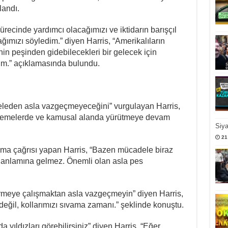
landı.
ürecinde yardımcı olacağımızı ve iktidarın barışçıl
ğımızı söyledim.” diyen Harris, “Amerikalıların
inin peşinden gidebilecekleri bir gelecek için
.” açıklamasında bulundu.
eleden asla vazgeçmeyeceğini” vurgulayan Harris,
kemelerde ve kamusal alanda yürütmeye devam
Siy
21
a çağrısı yapan Harris, “Bazen mücadele biraz
anlamına gelmez. Önemli olan asla pes
tirmeye çalışmaktan asla vazgeçmeyin” diyen Harris,
eğil, kollarımızı sıvama zamanı.” şeklinde konuştu.
yıldızları görebilirsiniz” diyen Harris, “Eğer