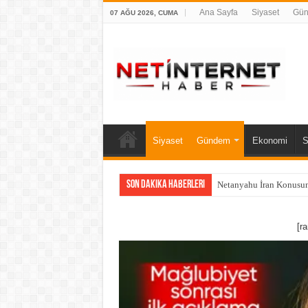
Ana Sayfa
Siyaset
Gü
07 AĞU 2026, CUMA
Siyaset
Gündem
Ekonomi
S
Son Dakika Haberleri
Netanyahu İran Konusun
[r