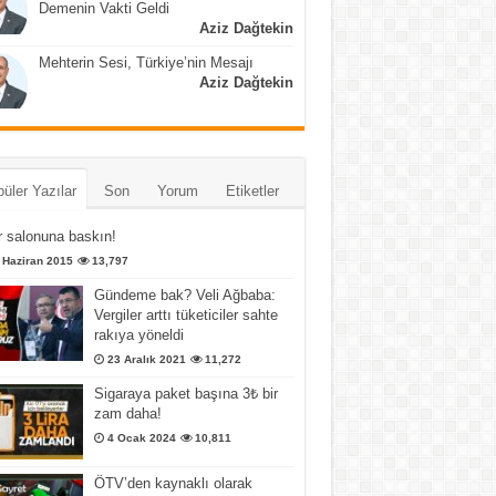
Demenin Vakti Geldi
Aziz Dağtekin
Mehterin Sesi, Türkiye’nin Mesajı
Aziz Dağtekin
üler Yazılar
Son
Yorum
Etiketler
 salonuna baskın!
 Haziran 2015
13,797
Gündeme bak? Veli Ağbaba:
Vergiler arttı tüketiciler sahte
rakıya yöneldi
23 Aralık 2021
11,272
Sigaraya paket başına 3₺ bir
zam daha!
4 Ocak 2024
10,811
ÖTV’den kaynaklı olarak