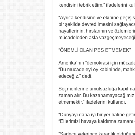
kendisini tebrik ettim.” ifadelerini kul
“Ayrıca kendisine ve ekibine geçiş s
bir şekilde devredilmesini sağlayaca
hayallerinin, hırslarının ve özlemler
mücadeleden asla vazgeçmeyeceğim
“ÖNEMLİ OLAN PES ETMEMEK”
Amerika’nın “demokrasi için mücad
“Bu mücadeleyi oy kabininde, mah
edeceğiz.” dedi.
Seçmenlerine umutsuzluğa kapılmam
zaman alır. Bu kazanamayacağımız 
etmemektir.” ifadelerini kullandı.
“Dünyayı daha iyi bir yer haline ge
“Ellerimizi havaya kaldırma zamanı d
“Sadece yeterince karanlık olduğunda 