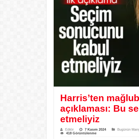
Harris’ten mağlub
açıklaması: Bu se
etmeliyiz
Editör
7 Kasım 2024
Bugünün Manşe
418 Görüntülenme