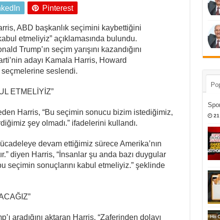
nkedIn
Pinterest
ris, ABD başkanlık seçimini kaybettiğini
kabul etmeliyiz” açıklamasında bulundu.
ald Trump’ın seçim yarışını kazandığını
rti’nin adayı Kamala Harris, Howard
 seçmelerine seslendi.
Pop
L ETMELİYİZ”
Spor
 eden Harris, “Bu seçimin sonucu bizim istediğimiz,
21
iğimiz şey olmadı.” ifadelerini kullandı.
ücadeleye devam ettiğimiz sürece Amerika’nın
ır.” diyen Harris, “İnsanlar şu anda bazı duygular
u seçimin sonuçlarını kabul etmeliyiz.” şeklinde
ACAĞIZ”
’ı aradığını aktaran Harris, “Zaferinden dolayı