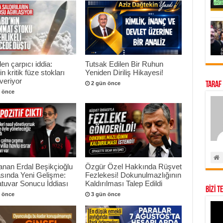
n çarpıcı iddia:
Tutsak Edilen Bir Ruhun
n kritik füze stokları
Yeniden Diriliş Hikayesi!
veriyor
Taraf
2 gün önce
 önce
anan Erdal Beşikçioğlu
Özgür Özel Hakkında Rüşvet
sında Yeni Gelişme:
Fezlekesi! Dokunulmazlığının
tuvar Sonucu İddiası
Kaldırılması Talep Edildi
BİZİ T
 önce
3 gün önce