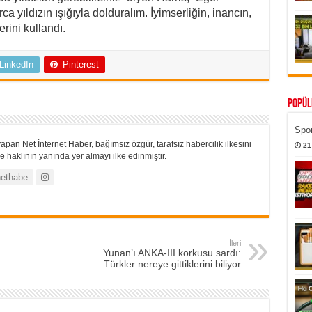
a yıldızın ışığıyla dolduralım. İyimserliğin, inancın,
erini kullandı.
LinkedIn
Pinterest
Popül
Spor
apan Net İnternet Haber, bağımsız özgür, tarafsız habercilik ilkesini
21
 haklının yanında yer almayı ilke edinmiştir.
ethabe
İleri
Yunan’ı ANKA-III korkusu sardı:
Türkler nereye gittiklerini biliyor