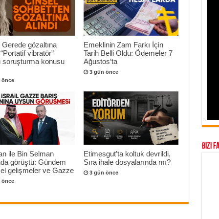
 Gerede gözaltına
Emeklinin Zam Farkı İçin
 “Portatif vibratör”
Tarih Belli Oldu: Ödemeler 7
ri soruşturma konusu
Ağustos’ta
3 gün önce
 önce
Bizi F
n ile Bin Selman
Etimesgut’ta koltuk devrildi,
onda görüştü: Gündem
Sıra ihale dosyalarında mı?
el gelişmeler ve Gazze
3 gün önce
 önce