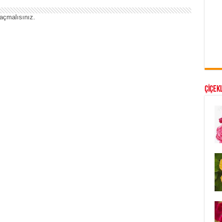
açmalısınız
.
ÇİÇEKL