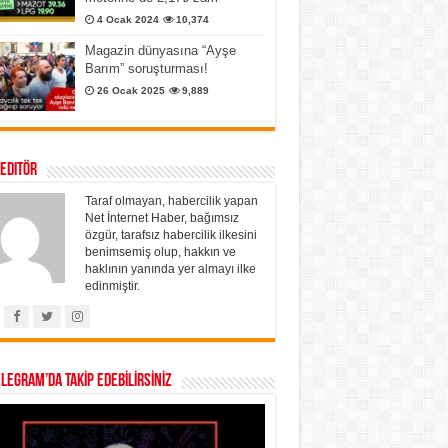
4 Ocak 2024
10,374
Magazin dünyasına “Ayşe
Barım” soruşturması!
26 Ocak 2025
9,889
 Editör
Taraf olmayan, habercilik yapan
Net İnternet Haber, bağımsız
özgür, tarafsız habercilik ilkesini
benimsemiş olup, hakkın ve
haklının yanında yer almayı ilke
edinmiştir.
ELEGRAM’DA TAKİP EDEBİLİRSİNİZ