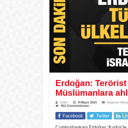
Erdoğan: Terörist 
Müslümanlara ahl
Editör
8 Mayıs 2021
Bugünün Manşe
931 Görüntülenme
Facebook
Twitter
Li
Cumhurbaşkanı Erdoğan ‘Kudüs’te M