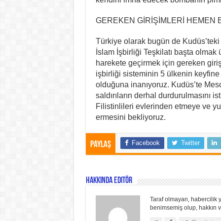
GEREKEN GİRİŞİMLERİ HEMEN 
Türkiye olarak bugün de Kudüs’teki k
İslam İşbirliği Teşkilatı başta olmak 
harekete geçirmek için gereken giri
işbirliği sisteminin 5 ülkenin keyf
olduğuna inanıyoruz. Kudüs’te Mesc
saldırıların derhal durdurulmasını ist
Filistinlileri evlerinden etmeye ve y
ermesini bekliyoruz.
Facebook
Twitter
Paylaş
Hakkında Editör
Taraf olmayan, habercilik y
benimsemiş olup, hakkın ve