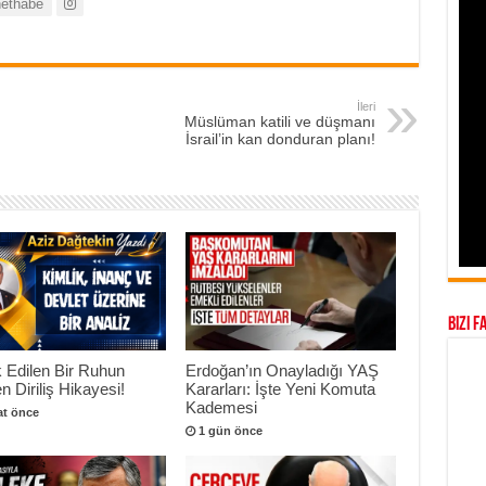
ethabe
İleri
Müslüman katili ve düşmanı
İsrail’in kan donduran planı!
Bizi F
 Edilen Bir Ruhun
Erdoğan’ın Onayladığı YAŞ
n Diriliş Hikayesi!
Kararları: İşte Yeni Komuta
Kademesi
at önce
1 gün önce