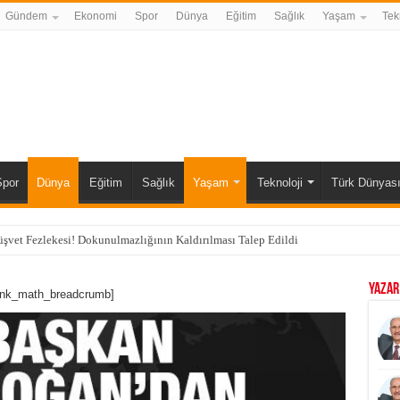
Gündem
Ekonomi
Spor
Dünya
Eğitim
Sağlık
Yaşam
Tek
Spor
Dünya
Eğitim
Sağlık
Yaşam
Teknoloji
Türk Dünyas
vet Fezlekesi! Dokunulmazlığının Kaldırılması Talep Edildi
YAZAR
ank_math_breadcrumb]