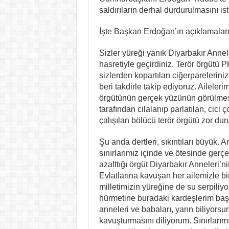
saldırıların derhal durdurulmasını ist
İşte Başkan Erdoğan’ın açıklamaların
Sizler yüreği yanık Diyarbakır Annel
hasretiyle geçirdiniz. Terör örgütü P
sizlerden kopartılan ciğerparelerin
beri takdirle takip ediyoruz. Aileleri
örgütünün gerçek yüzünün görülmesi b
tarafından cilalanıp parlatılan, cic
çalışılan bölücü terör örgütü zor d
Şu anda dertleri, sıkıntıları büyük. A
sınırlarımız içinde ve ötesinde gerçe
azalttığı örgüt Diyarbakır Anneleri’ni
Evlatlarına kavuşan her ailemizle b
milletimizin yüreğine de su serpiliy
hürmetine buradaki kardeşlerim baş
anneleri ve babaları, yarın biliyors
kavuşturmasını diliyorum. Sınırlarım