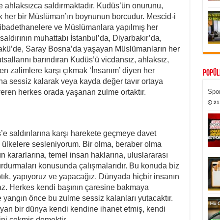
 ahlaksızca saldırmaktadır. Kudüs’ün onurunu,
mak her bir Müslüman’ın boynunun borcudur. Mescid-i
ibadethanelere ve Müslümanlara yapılmış her
u saldırının muhattabı İstanbul’da, Diyarbakır’da,
Bakü’de, Saray Bosna’da yaşayan Müslümanların her
utsallarını barındıran Kudüs’ü vicdansız, ahlaksız,
ten zalimlere karşı çıkmak ‘İnsanım’ diyen her
Popül
larına sessiz kalarak veya kayda değer tavır ortaya
eren herkes orada yaşanan zulme ortaktır.
Spor
21
’e saldırılarına karşı harekete geçmeye davet
ülkelere sesleniyorum. Bir olma, beraber olma
n kararlarına, temel insan haklarına, uluslararası
urdurmaları konusunda çalışmalarıdır. Bu konuda biz
tık, yapıyoruz ve yapacağız. Dünyada hiçbir insanın
az. Herkes kendi başının çaresine bakmaya
 yangın önce bu zulme sessiz kalanları yutacaktır.
n bir dünya kendi kendine ihanet etmiş, kendi
ni çekmiş demektir.