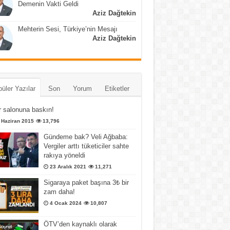
Demenin Vakti Geldi
Aziz Dağtekin
Mehterin Sesi, Türkiye’nin Mesajı
Aziz Dağtekin
üler Yazılar
Son
Yorum
Etiketler
 salonuna baskın!
 Haziran 2015
13,796
Gündeme bak? Veli Ağbaba:
Vergiler arttı tüketiciler sahte
rakıya yöneldi
23 Aralık 2021
11,271
Sigaraya paket başına 3₺ bir
zam daha!
4 Ocak 2024
10,807
ÖTV’den kaynaklı olarak