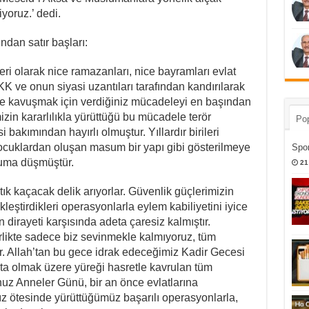
iyoruz.’ dedi.
dan satır başları:
eri olarak nice ramazanları, nice bayramları evlat
KK ve onun siyasi uzantıları tarafından kandırılarak
ize kavuşmak için verdiğiniz mücadeleyi en başından
mizin kararlılıkla yürüttüğü bu mücadele terör
Pop
akımından hayırlı olmuştur. Yıllardır birileri
i çocuklardan oluşan masum bir yapı gibi gösterilmeye
Spor
uruma düşmüştür.
21
rtık kaçacak delik arıyorlar. Güvenlik güçlerimizin
kleştirdikleri operasyonlarla eylem kabiliyetini iyice
n dirayeti karşısında adeta çaresiz kalmıştır.
irlikte sadece biz sevinmekle kalmıyoruz, tüm
or. Allah’tan bu gece idrak edeceğimiz Kadir Gecesi
ta olmak üzere yüreği hasretle kavrulan tüm
unuz Anneler Günü, bir an önce evlatlarına
ız ötesinde yürüttüğümüz başarılı operasyonlarla,