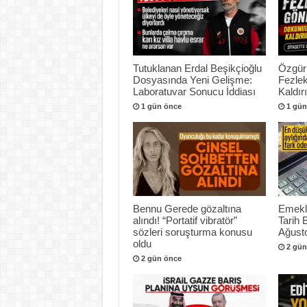
Tutuklanan Erdal Beşikçioğlu
Özgür
Dosyasında Yeni Gelişme:
Fezlek
Laboratuvar Sonucu İddiası
Kaldır
1 gün önce
1 gün
Bennu Gerede gözaltına
Emekli
alındı! “Portatif vibratör”
Tarih 
sözleri soruşturma konusu
Ağusto
oldu
2 gün
2 gün önce