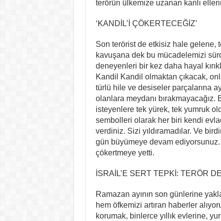
terörün ülkemize uzanan kanlı ellerin
‘KANDİL’İ ÇÖKERTECEĞİZ’
Son terörist de etkisiz hale gelene,
kavuşana dek bu mücadelemizi sürdü
deneyenleri bir kez daha hayal kırıkl
Kandil Kandil olmaktan çıkacak, onlar
türlü hile ve desiseler parçalarına
olanlara meydanı bırakmayacağız. 
isteyenlere tek yürek, tek yumruk o
sembolleri olarak her biri kendi ev
verdiniz. Sizi yıldıramadılar. Ve bird
gün büyümeye devam ediyorsunuz. Ve
çökertmeye yetti.
İSRAİL’E SERT TEPKİ: TERÖR DE
Ramazan ayının son günlerine yakl
hem öfkemizi artıran haberler alıyoruz
korumak, binlerce yıllık evlerine, yu