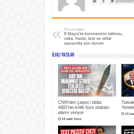
@netintern
Önceki Haber
8 Mayıs’ta koronavirüs tablosu,
vaka, hasta, test ve vefat
sayısında son durum
İlgili Yazılar
CNN’den çarpıcı iddia:
Tutsak
ABD’nin kritik füze stokları
Yenide
alarm veriyor
14 sa
14 saat önce