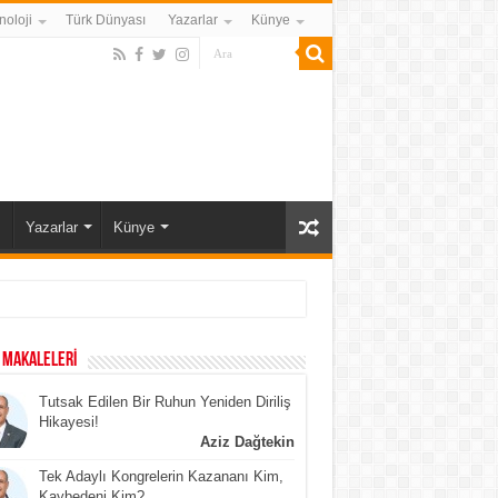
noloji
Türk Dünyası
Yazarlar
Künye
ı
Yazarlar
Künye
 MAKALELERİ
Tutsak Edilen Bir Ruhun Yeniden Diriliş
Hikayesi!
Aziz Dağtekin
Tek Adaylı Kongrelerin Kazananı Kim,
Kaybedeni Kim?