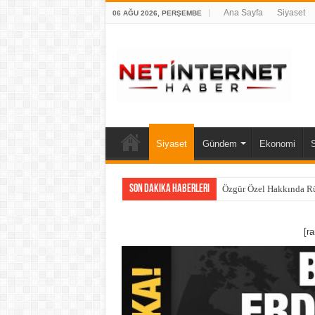
Ana Sayfa
Siyaset
06 AĞU 2026, PERŞEMBE
Siyaset
Gündem
Ekonomi
Son Dakika Haberleri
Özgür Özel Hakkında Rüş
[r