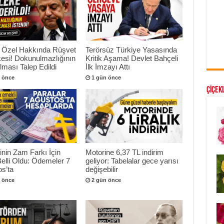
 Özel Hakkında Rüşvet
Terörsüz Türkiye Yasasında
esi! Dokunulmazlığının
Kritik Aşama! Devlet Bahçeli
ılması Talep Edildi
İlk İmzayı Attı
 önce
1 gün önce
ÇİÇEKL
nin Zam Farkı İçin
Motorine 6,37 TL indirim
Belli Oldu: Ödemeler 7
geliyor: Tabelalar gece yarısı
s’ta
değişebilir
 önce
2 gün önce