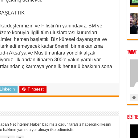
BAŞLATTIK
ardeşlerimizin ve Filistin’in yanındayız. BM ve
üzere konuyla ilgili tüm uluslararası kurumları
şimleri hemen başlattık. Biz küresel dayanışma ve
ine terk edilemeyecek kadar önemli bir mekanizma
Taraf
id-i Aksa’ya ve Müslümanlara yönelik alçak
iyoruz. İlk andan itibaren 300’e yakın yaralı var.
urtlarından çıkarmaya yönelik her türlü baskının sona
LinkedIn
Pinterest
BİZİ T
apan Net İnternet Haber, bağımsız özgür, tarafsız habercilik ilkesini
 haklının yanında yer almayı ilke edinmiştir.