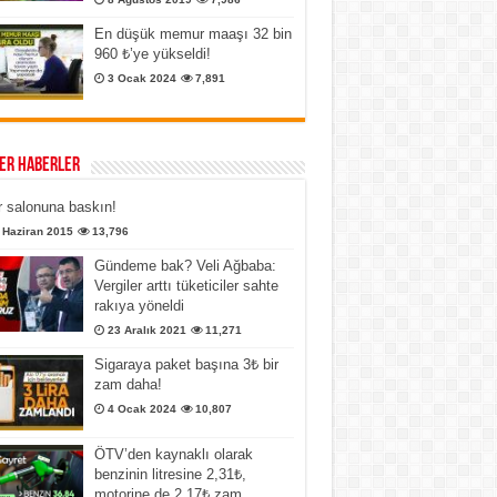
En düşük memur maaşı 32 bin
960 ₺’ye yükseldi!
3 Ocak 2024
7,891
er Haberler
 salonuna baskın!
 Haziran 2015
13,796
Gündeme bak? Veli Ağbaba:
Vergiler arttı tüketiciler sahte
rakıya yöneldi
23 Aralık 2021
11,271
Sigaraya paket başına 3₺ bir
zam daha!
4 Ocak 2024
10,807
ÖTV’den kaynaklı olarak
benzinin litresine 2,31₺,
motorine de 2,17₺ zam