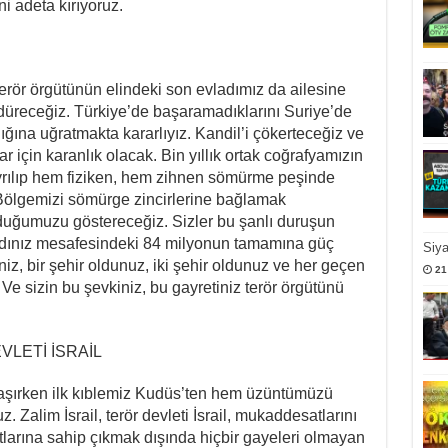
i adeta kırıyoruz.
 terör örgütünün elindeki son evladımız da ailesine
receğiz. Türkiye’de başaramadıklarını Suriye’de
ığına uğratmakta kararlıyız. Kandil’i çökerteceğiz ve
 için karanlık olacak. Bin yıllık ortak coğrafyamızın
 ayrılıp hem fiziken, hem zihnen sömürme peşinde
Bölgemizi sömürge zincirlerine bağlamak
lduğumuzu göstereceğiz. Sizler bu şanlı duruşun
ladınız mesafesindeki 84 milyonun tamamına güç
Siy
iniz, bir şehir oldunuz, iki şehir oldunuz ve her geçen
21
 sizin bu şevkiniz, bu gayretiniz terör örgütünü
VLETİ İSRAİL
aşırken ilk kıblemiz Kudüs’ten hem üzüntümüzü
. Zalim İsrail, terör devleti İsrail, mukaddesatlarını
rtlarına sahip çıkmak dışında hiçbir gayeleri olmayan