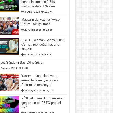
benzinin litresine 2,31₺,
motorine de 2,17₺ zam
4 Ocak 2024
10,374
Magazin dünyasına “Ayşe
Barım” soruşturması!
26 Ocak 2025
9,889
ABD’li Goldman Sachs, Türk
₺’sında reel değer kazanç
sinyali!
6 Ocak 2024
9,613
aset Gündemi Baş Döndürüyor
 Ağustos 2014
9,561
Yaşam mücadelesi veren
emekliler zam için bugün
Ankara’da toplanıyor
26 Mayıs 2024
9,075
YÖK’teki denklik muamması
gerçekten bir FETÖ projesi
mi?
8 Ağustos 2019
7,986