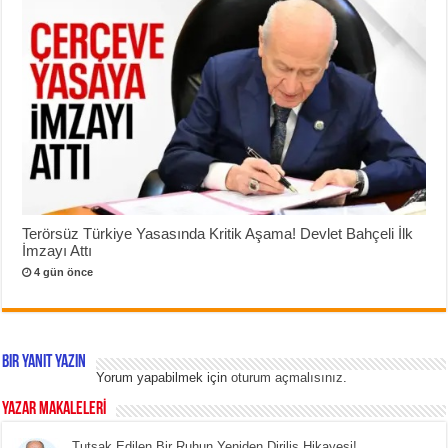
Terörsüz Türkiye Yasasında Kritik Aşama! Devlet Bahçeli İlk
İmzayı Attı
4 gün önce
Bir yanıt yazın
Yorum yapabilmek için
oturum açmalısınız
.
YAZAR MAKALELERİ
Tutsak Edilen Bir Ruhun Yeniden Diriliş Hikayesi!