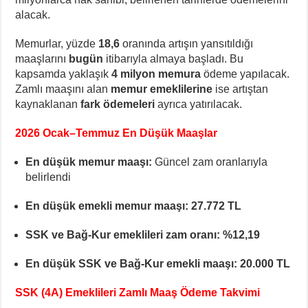
alacak.
Memurlar, yüzde
18,6
oranında artışın yansıtıldığı
maaşlarını
bugün
itibarıyla almaya başladı. Bu
kapsamda yaklaşık
4 milyon memura
ödeme yapılacak.
Zamlı maaşını alan
memur emeklilerine
ise artıştan
kaynaklanan
fark ödemeleri
ayrıca yatırılacak.
2026 Ocak–Temmuz En Düşük Maaşlar
En düşük memur maaşı:
Güncel zam oranlarıyla
belirlendi
En düşük emekli memur maaşı:
27.772 TL
SSK ve Bağ-Kur emeklileri zam oranı:
%12,19
En düşük SSK ve Bağ-Kur emekli maaşı:
20.000 TL
SSK (4A) Emeklileri Zamlı Maaş Ödeme Takvimi