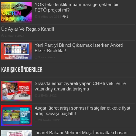
YÖK’teki denklik muamması gerçekten bir
FETÖ projesi mi?
8 Ağustos 2019
1
Üç Aylar Ve Regaip Kandili
1 Mayıs 2014
Yeni Parti’yi Birinci Çıkarmak İsterken Anketi
Eksik Bıraktılar!
9 saat önce
Karışık Gönderiler
Sivas’ta esnaf ziyareti yapan CHP’li vekiller ile
vatandaş arasında tartışma
2 Eylül 2022
Asgari ücret artışı sonrası fırsatçılar etiketle fiyat
artışı savaşı başlattı!
23 Aralık 2022
Ticaret Bakanı Mehmet Muş: İhracattaki başarı