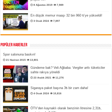
8 Ağustos 2019
7,989
En düşük memur maaşı 32 bin 960 ₺’ye yükseldi!
3 Ocak 2024
7,897
Popüler Haberler
Spor salonuna baskın!
21 Haziran 2015
13,801
Gündeme bak? Veli Ağbaba: Vergiler arttı tüketiciler
sahte rakıya yöneldi
23 Aralık 2021
11,276
Sigaraya paket başına 3₺ bir zam daha!
4 Ocak 2024
10,816
ÖTV’den kaynaklı olarak benzinin litresine 2,31₺,