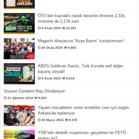
ÖTV’den kaynaklı olarak benzinin litresine 2,31₺,
motorine de 2,17₺ zam
4 Ocak 2024
10,381
Magazin dünyasına “Ayşe Barım” soruşturması!
26 Ocak 2025
9,893
ABD’li Goldman Sachs, Türk ₺’sında reel değer
kazanç sinyali!
6 Ocak 2024
9,618
Siyaset Gündemi Baş Döndürüyor
21 Ağustos 2014
9,563
Yaşam mücadelesi veren emekliler zam için bugün
Ankara’da toplanıyor
26 Mayıs 2024
9,078
YÖK’teki denklik muamması gerçekten bir FETÖ
projesi mi?