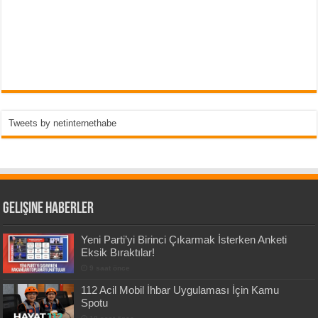
Tweets by netinternethabe
Gelişine Haberler
Yeni Parti’yi Birinci Çıkarmak İsterken Anketi
Eksik Bıraktılar!
9 saat önce
112 Acil Mobil İhbar Uygulaması İçin Kamu
Spotu