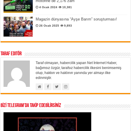
motorine de 2,17₺ zam
4 Ocak 2024
10,381
Magazin dünyasına “Ayşe Barım” soruşturması!
26 Ocak 2025
9,893
Taraf Editör
Taraf olmayan, habercilik yapan Net İnternet Haber,
bağımsız özgür, tarafsız habercilik ilkesini benimsemiş
olup, hakkın ve haklının yanında yer almayı ilke
edinmiştir.
BİZİ TELEGRAM’DA TAKİP EDEBİLİRSİNİZ