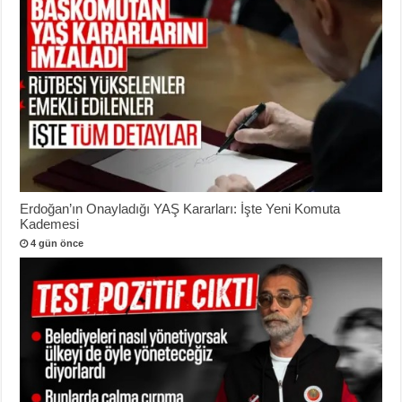
Erdoğan’ın Onayladığı YAŞ Kararları: İşte Yeni Komuta
Kademesi
4 gün önce