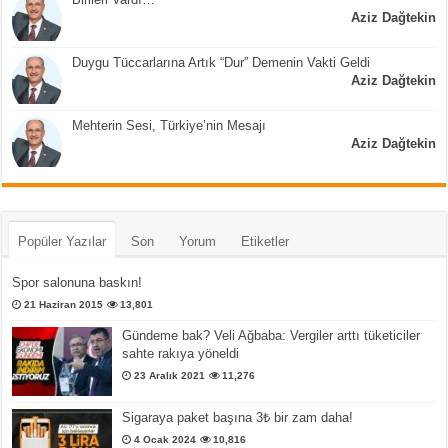
Aziz Dağtekin
Duygu Tüccarlarına Artık “Dur” Demenin Vakti Geldi
Aziz Dağtekin
Mehterin Sesi, Türkiye’nin Mesajı
Aziz Dağtekin
Popüler Yazılar
Son
Yorum
Etiketler
Spor salonuna baskın!
21 Haziran 2015
13,801
Gündeme bak? Veli Ağbaba: Vergiler arttı tüketiciler
sahte rakıya yöneldi
23 Aralık 2021
11,276
Sigaraya paket başına 3₺ bir zam daha!
4 Ocak 2024
10,816