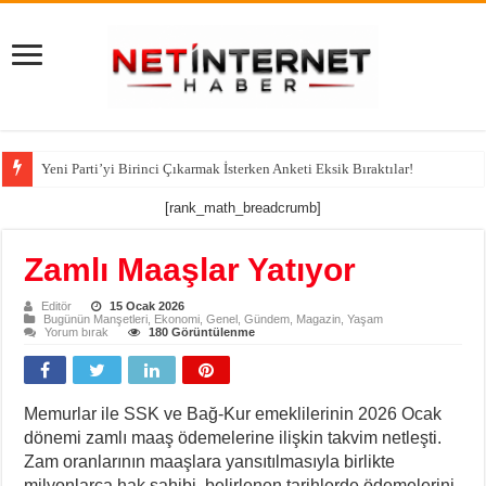
Yeni Parti’yi Birinci Çıkarmak İsterken Anketi Eksik Bıraktılar!
[rank_math_breadcrumb]
Zamlı Maaşlar Yatıyor
Editör
15 Ocak 2026
Bugünün Manşetleri
,
Ekonomi
,
Genel
,
Gündem
,
Magazin
,
Yaşam
Yorum bırak
180 Görüntülenme
Memurlar ile SSK ve Bağ-Kur emeklilerinin 2026 Ocak
dönemi zamlı maaş ödemelerine ilişkin takvim netleşti.
Zam oranlarının maaşlara yansıtılmasıyla birlikte
milyonlarca hak sahibi, belirlenen tarihlerde ödemelerini