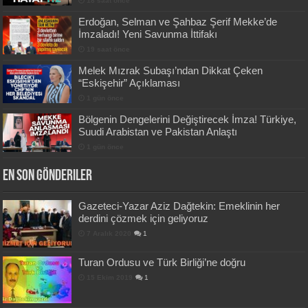
18 saat önce
Erdoğan, Selman ve Şahbaz Şerif Mekke’de
İmzaladı! Yeni Savunma İttifakı
19 saat önce
Melek Mızrak Subaşı’ndan Dikkat Çeken
“Eskişehir” Açıklaması
1 gün önce
Bölgenin Dengelerini Değiştirecek İmza! Türkiye,
Suudi Arabistan ve Pakistan Anlaştı
1 gün önce
En Son Gönderiler
Gazeteci-Yazar Aziz Dağtekin: Emeklinin her
derdini çözmek için geliyoruz
7 Aralık 2020
1
Turan Ordusu ve Türk Birliği’ne doğru
15 Ekim 2019
1