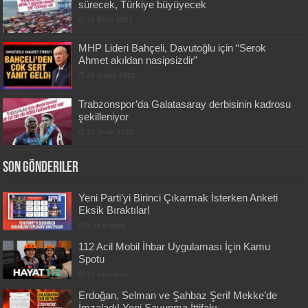
sürecek, Türkiye büyüyecek
16 Ekim 2021
MHP Lideri Bahçeli, Davutoğlu için “Serok
Ahmet akıldan nasipsizdir”
28 Aralık 2022
Trabzonspor’da Galatasaray derbisinin kadrosu
şekilleniyor
21 Ocak 2022
Son Gönderiler
Yeni Parti’yi Birinci Çıkarmak İsterken Anketi
Eksik Bıraktılar!
9 saat önce
112 Acil Mobil İhbar Uygulaması İçin Kamu
Spotu
18 saat önce
Erdoğan, Selman ve Şahbaz Şerif Mekke’de
İmzaladı! Yeni Savunma İttifakı