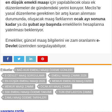
en düşük emekli maaşı
için yapılabilecek olası ek
düzenlemeler de gündemdeki yerini koruyor. Meclis’te
yasal düzenleme gerektiren bir artış kararı alınması
durumunda, oluşacak maaş farklarının
ocak ayı sonuna
kadar
ya da
şubat ayı başında
emeklilerin hesaplarına
yatırılması bekleniyor.
Emekliler, güncel maaş bilgilerini ve zam oranlarını
e-
Devlet
üzerinden sorgulayabiliyor.
Etiketler
BAĞ-KUR EMEKLI MAAŞI ÖDEME GÜNLERI
E-DEVLET MAAŞ SORGULAMA
EMEKLI MAAŞI ZAMMI 2026
EN DÜŞÜK EMEKLI MAAŞI 2026
MEMUR EMEKLISI MAAŞ FARKI
MEMUR MAAŞI ZAMMI
OCAK AYI MAAŞ ZAMMI
SSK EMEKLI MAAŞI ÖDEME TAKVIMI
TÜİK ENFLASYON ZAMMI
ZAMLI MAAŞ ÖDEME TARIHLERI