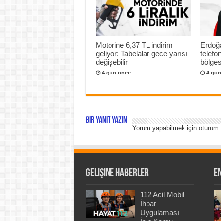
Motorine 6,37 TL indirim
Erdoğa
geliyor: Tabelalar gece yarısı
telef
değişebilir
bölges
4 gün önce
4 gün
Bir yanıt yazın
Yorum yapabilmek için
oturum 
Gelişine Haberler
En
112 Acil Mobil
İhbar
Uygulaması