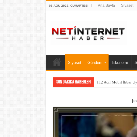
Ana Sayfa
Siyaset
08 AĞU 2026, CUMARTESI
Siyaset
Gündem
Ekonomi
S
Son Dakika Haberleri
112 Acil Mobil İhbar U
[r