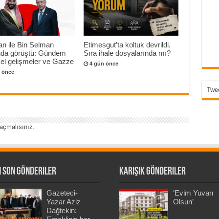
n ile Bin Selman
Etimesgut’ta koltuk devrildi,
onda görüştü: Gündem
Sıra ihale dosyalarında mı?
el gelişmeler ve Gazze
4 gün önce
 önce
Twee
açmalısınız
.
 Son Gönderiler
Karışık Gönderiler
Gazeteci-
‘Evim Yuvan
Yazar Aziz
Olsun’
Dağtekin: