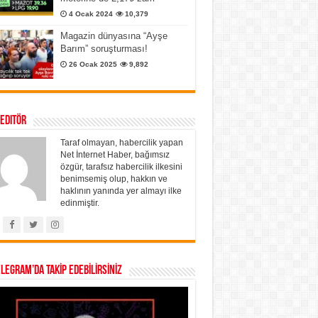
4 Ocak 2024
10,379
Magazin dünyasına “Ayşe
Barım” soruşturması!
26 Ocak 2025
9,892
 Editör
Taraf olmayan, habercilik yapan
Net İnternet Haber, bağımsız
özgür, tarafsız habercilik ilkesini
benimsemiş olup, hakkın ve
haklının yanında yer almayı ilke
edinmiştir.
ELEGRAM’DA TAKİP EDEBİLİRSİNİZ