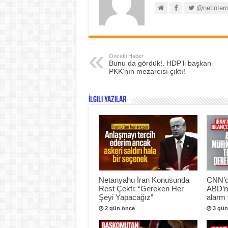
@netintern
Önceki Haber
Bunu da gördük!. HDP’li başkan
PKK’nın mezarcısı çıktı!
İlgili Yazılar
Netanyahu İran Konusunda
CNN’de
Rest Çekti: “Gereken Her
ABD’ni
Şeyi Yapacağız”
alarm 
2 gün önce
3 gün