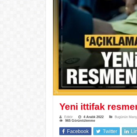
Yeni ittifak resme
Editör
4 Aralık 2022
Bugünün Manşe
965 Görüntülenme
Facebook
Twitter
Li