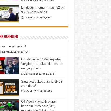
En düşük memur maaşı 32 bin
960 ₺’ye yükseldi!
3 Ocak 2024
7,896
er Haberler
 salonuna baskın!
 Haziran 2015
13,798
Gündeme bak? Veli Ağbaba:
Vergiler arttı tüketiciler sahte
rakıya yöneldi
23 Aralık 2021
11,274
Sigaraya paket başına 3₺ bir
zam daha!
4 Ocak 2024
10,813
ÖTV’den kaynaklı olarak
benzinin litresine 2,31₺,
motorine de 2,17₺ zam