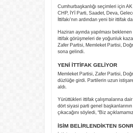
Cumhurbaşkanlığı seçimleri için AK 
CHP, İYİ Parti, Saadet, Deva, Gelec
İttifakı’nın ardından yeni bir ittifak
Haziran ayında yapılması beklenen 
ittifak görüşmeleri de yoğunluk kazand
Zafer Partisi, Memleket Partisi, Doğru
sona gelindi.
YENİ İTTİFAK GELİYOR
Memleket Partisi, Zafer Partisi, Doğr
düzlüğe girdi. Partilerin uzun istişar
aldı.
Yürüttükleri ittifak çalışmalarına da
dört siyasi parti genel başkanların
çıkacağını söyledi, “Biz açıklamamız
İSİM BELİRLENDİKTEN SON