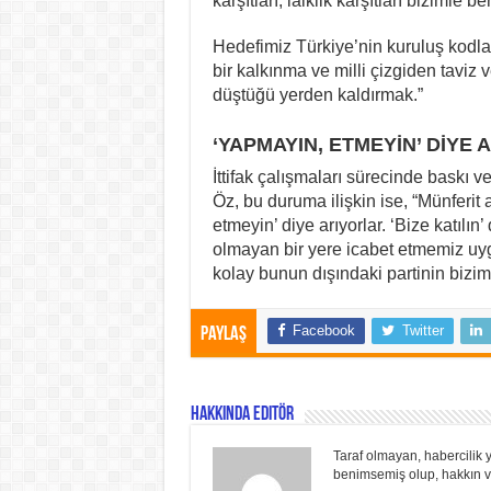
karşıtları, laiklik karşıtları bizimle 
Hedefimiz Türkiye’nin kuruluş kodları
bir kalkınma ve milli çizgiden tavi
düştüğü yerden kaldırmak.”
‘YAPMAYIN, ETMEYİN’ DİYE 
İttifak çalışmaları sürecinde baskı v
Öz, bu duruma ilişkin ise, “Münferit 
etmeyin’ diye arıyorlar. ‘Bize katılın
olmayan bir yere icabet etmemiz uy
kolay bunun dışındaki partinin bizi
Facebook
Twitter
Paylaş
Hakkında Editör
Taraf olmayan, habercilik y
benimsemiş olup, hakkın ve