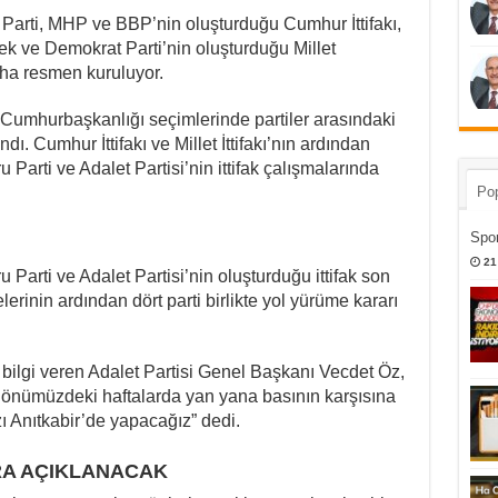
Parti, MHP ve BBP’nin oluşturduğu Cumhur İttifakı,
ek ve Demokrat Parti’nin oluşturduğu Millet
 daha resmen kuruluyor.
Cumhurbaşkanlığı seçimlerinde partiler arasındaki
ı. Cumhur İttifakı ve Millet İttifakı’nın ardından
 Parti ve Adalet Partisi’nin ittifak çalışmalarında
Pop
Spor
21
u Parti ve Adalet Partisi’nin oluşturduğu ittifak son
elerinin ardından dört parti birlikte yol yürüme kararı
ir bilgi veren Adalet Partisi Genel Başkanı Vecdet Öz,
ın önümüzdeki haftalarda yan yana basının karşısına
ı Anıtkabir’de yapacağız” dedi.
RA AÇIKLANACAK