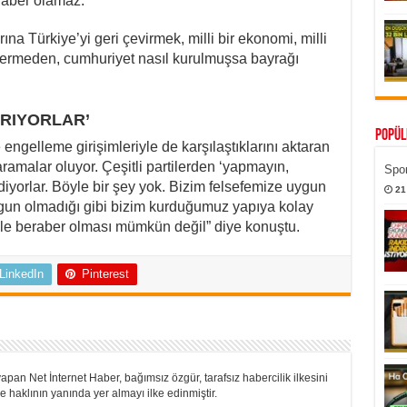
beraber olamaz.
na Türkiye’yi geri çevirmek, milli bir ekonomi, milli
z vermeden, cumhuriyet nasıl kurulmuşsa bayrağı
ARIYORLAR’
Popül
e engelleme girişimleriyle de karşılaştıklarını aktaran
aramalar oluyor. Çeşitli partilerden ‘yapmayın,
Spor
’ diyorlar. Böyle bir şey yok. Bizim felsefemize uygun
21
gun olmadığı gibi bizim kurduğumuz yapıya kolay
mle beraber olması mümkün değil” diye konuştu.
LinkedIn
Pinterest
apan Net İnternet Haber, bağımsız özgür, tarafsız habercilik ilkesini
 haklının yanında yer almayı ilke edinmiştir.