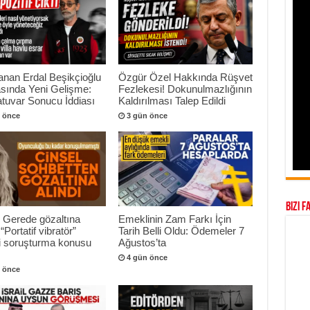
anan Erdal Beşikçioğlu
Özgür Özel Hakkında Rüşvet
sında Yeni Gelişme:
Fezlekesi! Dokunulmazlığının
tuvar Sonucu İddiası
Kaldırılması Talep Edildi
 önce
3 gün önce
Bizi F
 Gerede gözaltına
Emeklinin Zam Farkı İçin
 “Portatif vibratör”
Tarih Belli Oldu: Ödemeler 7
ri soruşturma konusu
Ağustos’ta
4 gün önce
 önce