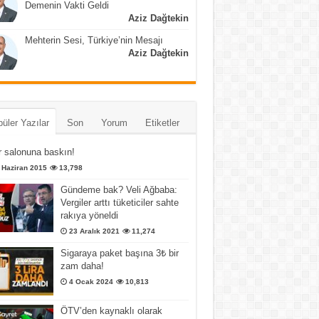
Demenin Vakti Geldi
Aziz Dağtekin
Mehterin Sesi, Türkiye’nin Mesajı
Aziz Dağtekin
üler Yazılar
Son
Yorum
Etiketler
 salonuna baskın!
 Haziran 2015
13,798
Gündeme bak? Veli Ağbaba:
Vergiler arttı tüketiciler sahte
rakıya yöneldi
23 Aralık 2021
11,274
Sigaraya paket başına 3₺ bir
zam daha!
4 Ocak 2024
10,813
ÖTV’den kaynaklı olarak