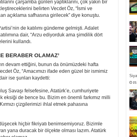
tılarını çarşamba günleri yaptıklarını, çok yakın bir
kleştireceklerini belirten Vecdet Öz, “İsmi ve
an açıklama safhasına girilecek” diye konuştu.
 Partisi’nin de katılımı gündeme gelmişti. Adalet
n katılımına dair, “Arzu ediyorduk ama şimdilik dört
elerini kullandı.
MLE BERABER OLAMAZ’
arın devam ettiğini, bunun da önümüzdeki hafta
Vecdet Öz, “Amacımızı ifade eden güzel bir ismimiz
Siy
dair ise şunları kaydetti:
21
uluş Savaşı felsefesine, Atatürk’e, cumhuriyete
k eksiği de bence bu. Bizim en önemli farkımız milli
‘Kırmızı çizgilerimizi ihlal etmek pahasına
 düşecek hiçbir fikriyatı benimsemiyoruz. Bizimle
 yan yana duracak bir ölçekte olması lazım. Atatürk