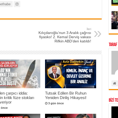
ethabe
İleri
Kılıçdaroğlu’nun 3 Aralık çağrısı
fiyasko! 2. Kemal Derviş vakası
Rifkin ABD’den katıldı!
Taraf
n çarpıcı iddia:
Tutsak Edilen Bir Ruhun
n kritik füze stokları
Yeniden Diriliş Hikayesi!
BİZİ T
veriyor
3 gün önce
 önce