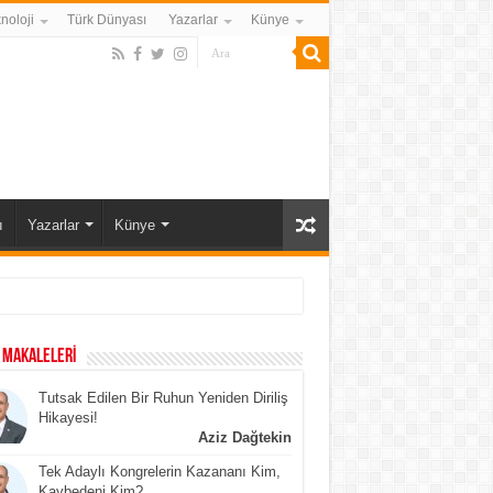
noloji
Türk Dünyası
Yazarlar
Künye
ı
Yazarlar
Künye
 MAKALELERİ
Tutsak Edilen Bir Ruhun Yeniden Diriliş
Hikayesi!
Aziz Dağtekin
Tek Adaylı Kongrelerin Kazananı Kim,
Kaybedeni Kim?