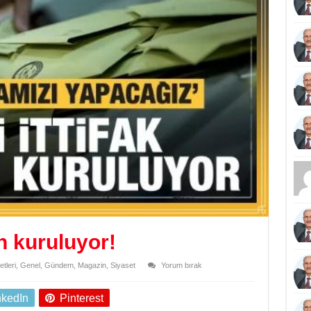
n kuruluyor!
tleri
,
Genel
,
Gündem
,
Magazin
,
Siyaset
Yorum bırak
nkedIn
Pinterest