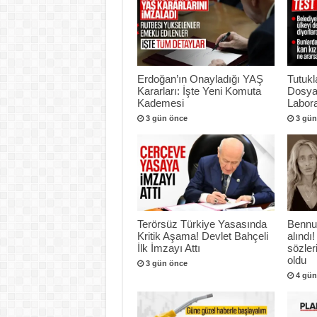
Erdoğan’ın Onayladığı YAŞ
Tutukl
Kararları: İşte Yeni Komuta
Dosya
Kademesi
Labora
3 gün önce
3 gün
Terörsüz Türkiye Yasasında
Bennu
Kritik Aşama! Devlet Bahçeli
alındı!
İlk İmzayı Attı
sözle
oldu
3 gün önce
4 gün