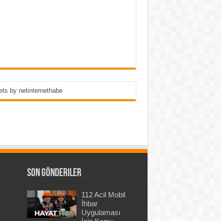
ts by netinternethabe
Son Gönderiler
112 Acil Mobil
İhbar
Uygulaması