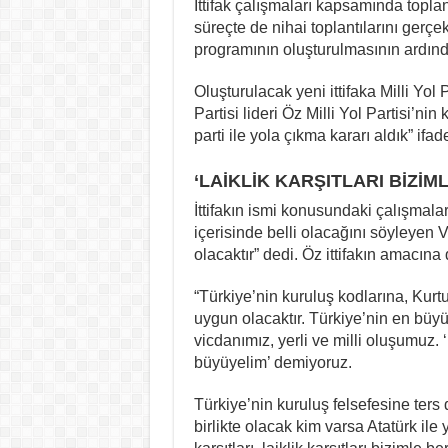
İttifak çalışmaları kapsamında toplan
süreçte de nihai toplantılarını gerçe
programının oluşturulmasının ardınd
Oluşturulacak yeni ittifaka Milli Yol
Partisi lideri Öz Milli Yol Partisi’ni
parti ile yola çıkma kararı aldık” ifad
‘LAİKLİK KARŞITLARI BİZİ
İttifakın ismi konusundaki çalışmal
içerisinde belli olacağını söyleyen 
olacaktır” dedi. Öz ittifakın amacına 
“Türkiye’nin kuruluş kodlarına, Kurt
uygun olacaktır. Türkiye’nin en büyü
vicdanımız, yerli ve milli oluşumuz. 
büyüyelim’ demiyoruz.
Türkiye’nin kuruluş felsefesine ters
birlikte olacak kim varsa Atatürk ile