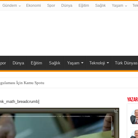
Gündem
Ekonomi
Spor
Dünya
Eğitim
Sağlık
Yaşam
Tek
por
Dünya
Eğitim
Sağlık
Yaşam
Teknoloji
Türk Dünyas
ygulaması İçin Kamu Spotu
YAZAR
ank_math_breadcrumb]