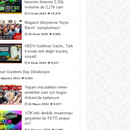
benzinin litresine 2,31₺,
motorine de 2,17₺ zam
4 Ocak 2024
10,379
Magazin dünyasına “Ayşe
Barım” soruşturması!
26 Ocak 2025
9,892
ABD’li Goldman Sachs, Türk
₺’sında reel değer kazanç
sinyali!
6 Ocak 2024
9,617
aset Gündemi Baş Döndürüyor
 Ağustos 2014
9,563
Yaşam mücadelesi veren
emekliler zam için bugün
Ankara’da toplanıyor
26 Mayıs 2024
9,077
YÖK’teki denklik muamması
gerçekten bir FETÖ projesi
mi?
8 Ağustos 2019
7,988