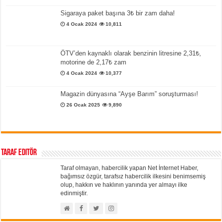
Sigaraya paket başına 3₺ bir zam daha!
4 Ocak 2024
10,811
ÖTV’den kaynaklı olarak benzinin litresine 2,31₺,
motorine de 2,17₺ zam
4 Ocak 2024
10,377
Magazin dünyasına “Ayşe Barım” soruşturması!
26 Ocak 2025
9,890
Taraf Editör
Taraf olmayan, habercilik yapan Net İnternet Haber,
bağımsız özgür, tarafsız habercilik ilkesini benimsemiş
olup, hakkın ve haklının yanında yer almayı ilke
edinmiştir.