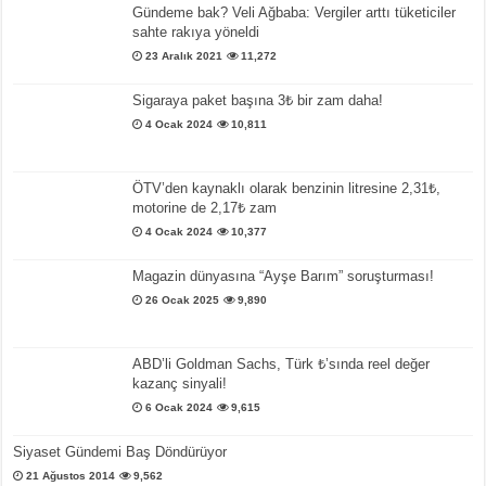
Gündeme bak? Veli Ağbaba: Vergiler arttı tüketiciler
sahte rakıya yöneldi
23 Aralık 2021
11,272
Sigaraya paket başına 3₺ bir zam daha!
4 Ocak 2024
10,811
ÖTV’den kaynaklı olarak benzinin litresine 2,31₺,
motorine de 2,17₺ zam
4 Ocak 2024
10,377
Magazin dünyasına “Ayşe Barım” soruşturması!
26 Ocak 2025
9,890
ABD’li Goldman Sachs, Türk ₺’sında reel değer
kazanç sinyali!
6 Ocak 2024
9,615
Siyaset Gündemi Baş Döndürüyor
21 Ağustos 2014
9,562