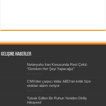
Gelişine Haberler
Netanyahu İran Konusunda Rest Çekti:
“Gereken Her Şeyi Yapacağız”
1 gün önce
CNN’den çarpıcı iddia: ABD’nin kritik füze
stokları alarm veriyor
2 gün önce
Tutsak Edilen Bir Ruhun Yeniden Diriliş
Hikayesi!