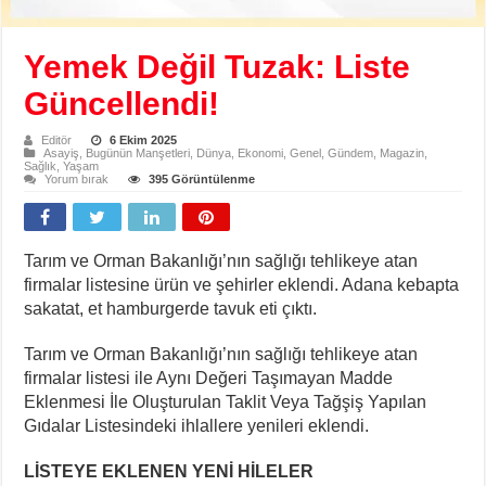
Yemek Değil Tuzak: Liste
Güncellendi!
Editör
6 Ekim 2025
Asayiş
,
Bugünün Manşetleri
,
Dünya
,
Ekonomi
,
Genel
,
Gündem
,
Magazin
,
Sağlık
,
Yaşam
Yorum bırak
395 Görüntülenme
Tarım ve Orman Bakanlığı’nın sağlığı tehlikeye atan
firmalar listesine ürün ve şehirler eklendi. Adana kebapta
sakatat, et hamburgerde tavuk eti çıktı.
Tarım ve Orman Bakanlığı’nın sağlığı tehlikeye atan
firmalar listesi ile Aynı Değeri Taşımayan Madde
Eklenmesi İle Oluşturulan Taklit Veya Tağşiş Yapılan
Gıdalar Listesindeki ihlallere yenileri eklendi.
LİSTEYE EKLENEN YENİ HİLELER