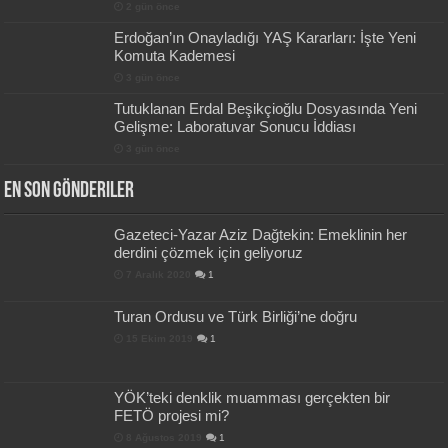
2 gün önce
Erdoğan’ın Onayladığı YAŞ Kararları: İşte Yeni
Komuta Kademesi
3 gün önce
Tutuklanan Erdal Beşikçioğlu Dosyasında Yeni
Gelişme: Laboratuvar Sonucu İddiası
3 gün önce
En Son Gönderiler
Gazeteci-Yazar Aziz Dağtekin: Emeklinin her
derdini çözmek için geliyoruz
7 Aralık 2020
1
Turan Ordusu ve Türk Birliği’ne doğru
15 Ekim 2019
1
YÖK’teki denklik muamması gerçekten bir
FETÖ projesi mi?
8 Ağustos 2019
1