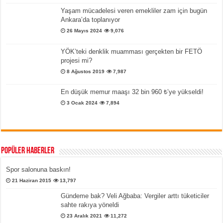
Yaşam mücadelesi veren emekliler zam için bugün
Ankara’da toplanıyor
26 Mayıs 2024
9,076
YÖK’teki denklik muamması gerçekten bir FETÖ
projesi mi?
8 Ağustos 2019
7,987
En düşük memur maaşı 32 bin 960 ₺’ye yükseldi!
3 Ocak 2024
7,894
Popüler Haberler
Spor salonuna baskın!
21 Haziran 2015
13,797
Gündeme bak? Veli Ağbaba: Vergiler arttı tüketiciler
sahte rakıya yöneldi
23 Aralık 2021
11,272