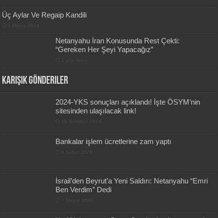
Üç Aylar Ve Regaip Kandili
1 Mayıs 2014
Netanyahu İran Konusunda Rest Çekti:
“Gereken Her Şeyi Yapacağız”
1 gün önce
Karışık Gönderiler
2024-YKS sonuçları açıklandı! İşte ÖSYM’nin
sitesinden ulaşılacak link!
16 Temmuz 2024
Bankalar işlem ücretlerine zam yaptı
8 Şubat 2025
İsrail’den Beyrut’a Yeni Saldırı: Netanyahu “Emri
Ben Verdim” Dedi
7 Mayıs 2026