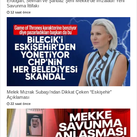
Erdoğan, Selman ve Şahbaz Şerif Mekke’de İmzaladı! Yeni
Savunma İttifakı
12 saat önce
Melek Mızrak Subaşı’ndan Dikkat Çeken “Eskişehir”
Açıklaması
22 saat önce