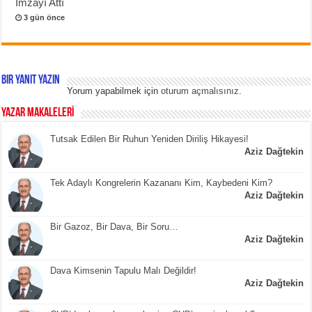
İmzayı Attı
3 gün önce
Bir yanıt yazın
Yorum yapabilmek için
oturum açmalısınız
.
YAZAR MAKALELERİ
Tutsak Edilen Bir Ruhun Yeniden Diriliş Hikayesi!
Aziz Dağtekin
Tek Adaylı Kongrelerin Kazananı Kim, Kaybedeni Kim?
Aziz Dağtekin
Bir Gazoz, Bir Dava, Bir Soru…
Aziz Dağtekin
Dava Kimsenin Tapulu Malı Değildir!
Aziz Dağtekin