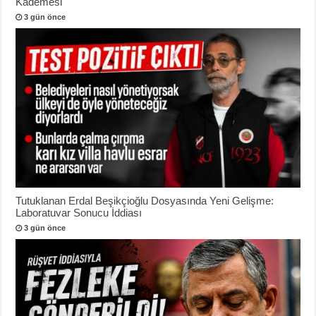
Kademesi
3 gün önce
Tutuklanan Erdal Beşikçioğlu Dosyasında Yeni Gelişme:
Laboratuvar Sonucu İddiası
3 gün önce