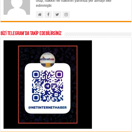
olup, hakkın ve haklının yanında yer almayı ilke
edinmiştir.
BİZİ TELEGRAM’DA TAKİP EDEBİLİRSİNİZ