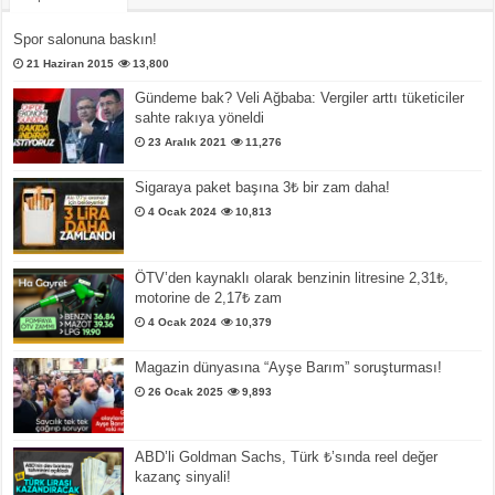
Spor salonuna baskın!
21 Haziran 2015
13,800
Gündeme bak? Veli Ağbaba: Vergiler arttı tüketiciler
sahte rakıya yöneldi
23 Aralık 2021
11,276
Sigaraya paket başına 3₺ bir zam daha!
4 Ocak 2024
10,813
ÖTV’den kaynaklı olarak benzinin litresine 2,31₺,
motorine de 2,17₺ zam
4 Ocak 2024
10,379
Magazin dünyasına “Ayşe Barım” soruşturması!
26 Ocak 2025
9,893
ABD’li Goldman Sachs, Türk ₺’sında reel değer
kazanç sinyali!