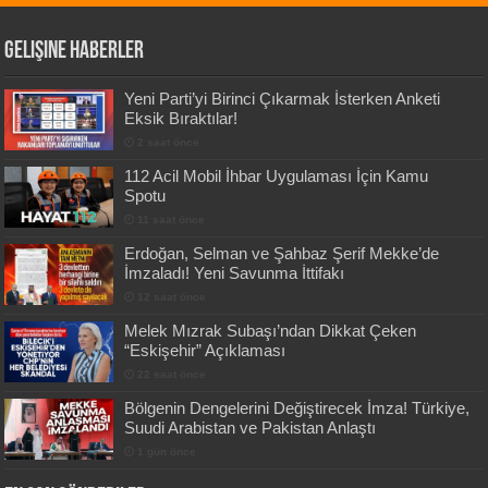
Gelişine Haberler
Yeni Parti’yi Birinci Çıkarmak İsterken Anketi
Eksik Bıraktılar!
2 saat önce
112 Acil Mobil İhbar Uygulaması İçin Kamu
Spotu
11 saat önce
Erdoğan, Selman ve Şahbaz Şerif Mekke’de
İmzaladı! Yeni Savunma İttifakı
12 saat önce
Melek Mızrak Subaşı’ndan Dikkat Çeken
“Eskişehir” Açıklaması
22 saat önce
Bölgenin Dengelerini Değiştirecek İmza! Türkiye,
Suudi Arabistan ve Pakistan Anlaştı
1 gün önce