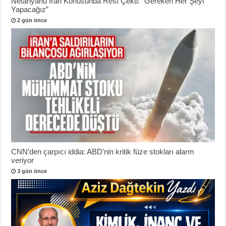
Netanyahu İran Konusunda Rest Çekti: “Gereken Her Şeyi
Yapacağız”
2 gün önce
CNN’den çarpıcı iddia: ABD’nin kritik füze stokları alarm
veriyor
3 gün önce