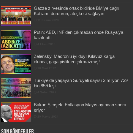
Gazze zirvesinde ortak bildiride BM’ye çağrı:
Katliamı durdurun, ateşkesi sağlayın
11 Kasım 2023
Putin: ABD, INF’den çıkmadan önce Rusya’ya
kazık attı
4 Ekim 2019
Zelensky, Macron’u iyi duy! Kılavuz karga
olunca, gaga pislikten çıkmazmış!
10 Mart 2022
Türkiye’de yaşayan Suruyeli sayısı 3 milyon 739
bin 859 kişi
4 Şubat 2022
Bakan Şimşek: Enflasyon Mayıs ayından sonra
eriyor
29 Mayıs 2024
Son Gönderiler