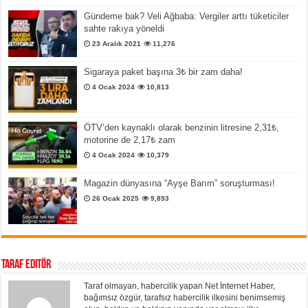
Gündeme bak? Veli Ağbaba: Vergiler arttı tüketiciler
sahte rakıya yöneldi
23 Aralık 2021
11,276
Sigaraya paket başına 3₺ bir zam daha!
4 Ocak 2024
10,813
ÖTV’den kaynaklı olarak benzinin litresine 2,31₺,
motorine de 2,17₺ zam
4 Ocak 2024
10,379
Magazin dünyasına “Ayşe Barım” soruşturması!
26 Ocak 2025
9,893
Taraf Editör
Taraf olmayan, habercilik yapan Net İnternet Haber,
bağımsız özgür, tarafsız habercilik ilkesini benimsemiş