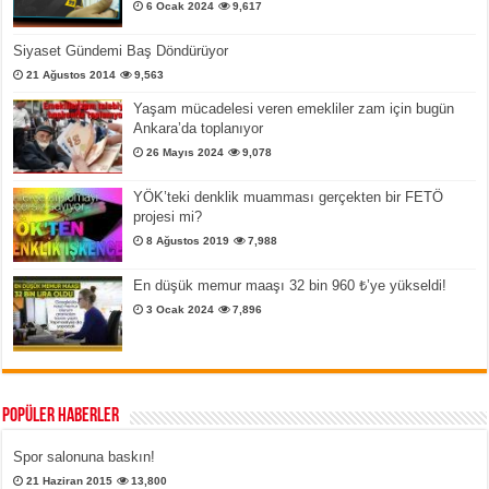
6 Ocak 2024
9,617
Siyaset Gündemi Baş Döndürüyor
21 Ağustos 2014
9,563
Yaşam mücadelesi veren emekliler zam için bugün
Ankara’da toplanıyor
26 Mayıs 2024
9,078
YÖK’teki denklik muamması gerçekten bir FETÖ
projesi mi?
8 Ağustos 2019
7,988
En düşük memur maaşı 32 bin 960 ₺’ye yükseldi!
3 Ocak 2024
7,896
Popüler Haberler
Spor salonuna baskın!
21 Haziran 2015
13,800