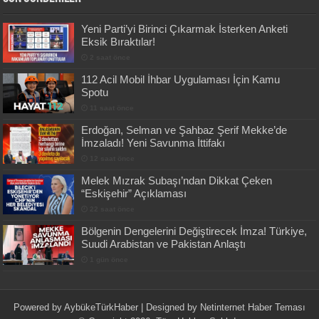
Yeni Parti’yi Birinci Çıkarmak İsterken Anketi
Eksik Bıraktılar!
2 saat önce
112 Acil Mobil İhbar Uygulaması İçin Kamu
Spotu
11 saat önce
Erdoğan, Selman ve Şahbaz Şerif Mekke’de
İmzaladı! Yeni Savunma İttifakı
12 saat önce
Melek Mızrak Subaşı’ndan Dikkat Çeken
“Eskişehir” Açıklaması
22 saat önce
Bölgenin Dengelerini Değiştirecek İmza! Türkiye,
Suudi Arabistan ve Pakistan Anlaştı
1 gün önce
Powered by
AybükeTürkHaber
| Designed by
Netinternet Haber Teması