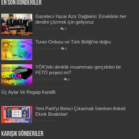
En Son Gönderiler
Gazeteci-Yazar Aziz Dağtekin: Emeklinin her
derdini çözmek için geliyoruz
7 Aralık 2020
1
Turan Ordusu ve Türk Birliği’ne doğru
15 Ekim 2019
1
YÖK’teki denklik muamması gerçekten bir
FETÖ projesi mi?
8 Ağustos 2019
1
Üç Aylar Ve Regaip Kandili
1 Mayıs 2014
Yeni Parti’yi Birinci Çıkarmak İsterken Anketi
Eksik Bıraktılar!
2 saat önce
Karışık Gönderiler