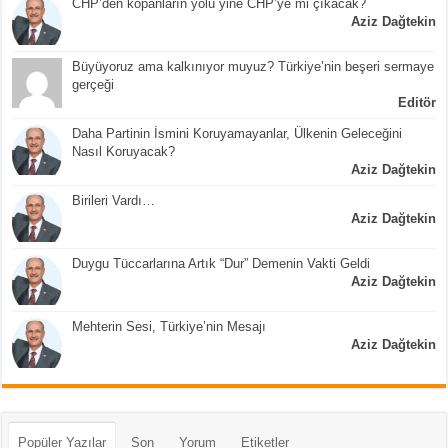
CHP’den kopanların yolu yine CHP’ye mi çıkacak?
Aziz Dağtekin
Büyüyoruz ama kalkınıyor muyuz? Türkiye’nin beşeri sermaye
gerçeği
Editör
Daha Partinin İsmini Koruyamayanlar, Ülkenin Geleceğini
Nasıl Koruyacak?
Aziz Dağtekin
Birileri Vardı…
Aziz Dağtekin
Duygu Tüccarlarına Artık “Dur” Demenin Vakti Geldi
Aziz Dağtekin
Mehterin Sesi, Türkiye’nin Mesajı
Aziz Dağtekin
Popüler Yazılar
Son
Yorum
Etiketler