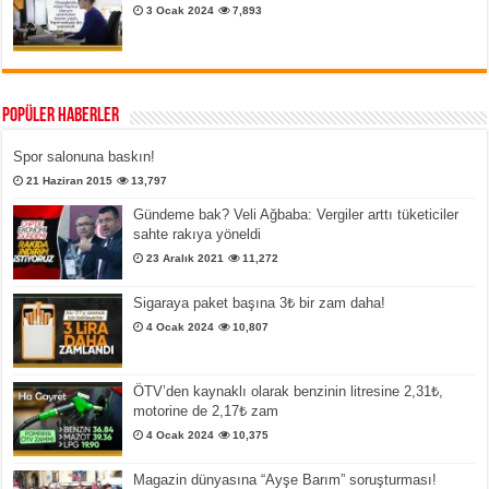
3 Ocak 2024
7,893
Popüler Haberler
Spor salonuna baskın!
21 Haziran 2015
13,797
Gündeme bak? Veli Ağbaba: Vergiler arttı tüketiciler
sahte rakıya yöneldi
23 Aralık 2021
11,272
Sigaraya paket başına 3₺ bir zam daha!
4 Ocak 2024
10,807
ÖTV’den kaynaklı olarak benzinin litresine 2,31₺,
motorine de 2,17₺ zam
4 Ocak 2024
10,375
Magazin dünyasına “Ayşe Barım” soruşturması!