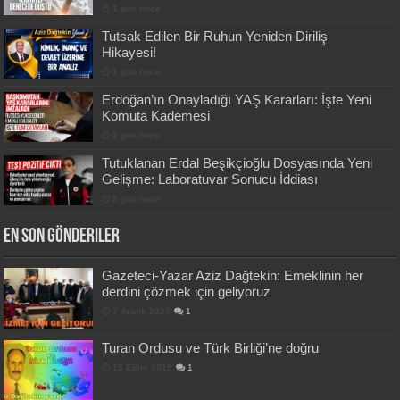
1 gün önce
Tutsak Edilen Bir Ruhun Yeniden Diriliş
Hikayesi!
1 gün önce
Erdoğan’ın Onayladığı YAŞ Kararları: İşte Yeni
Komuta Kademesi
2 gün önce
Tutuklanan Erdal Beşikçioğlu Dosyasında Yeni
Gelişme: Laboratuvar Sonucu İddiası
2 gün önce
En Son Gönderiler
Gazeteci-Yazar Aziz Dağtekin: Emeklinin her
derdini çözmek için geliyoruz
7 Aralık 2020
1
Turan Ordusu ve Türk Birliği’ne doğru
15 Ekim 2019
1