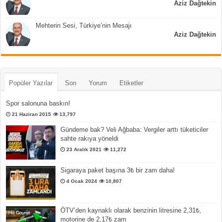
Aziz Dağtekin
Mehterin Sesi, Türkiye’nin Mesajı
Aziz Dağtekin
Popüler Yazılar
Son
Yorum
Etiketler
Spor salonuna baskın!
21 Haziran 2015
13,797
Gündeme bak? Veli Ağbaba: Vergiler arttı tüketiciler
sahte rakıya yöneldi
23 Aralık 2021
11,272
Sigaraya paket başına 3₺ bir zam daha!
4 Ocak 2024
10,807
ÖTV’den kaynaklı olarak benzinin litresine 2,31₺,
motorine de 2,17₺ zam