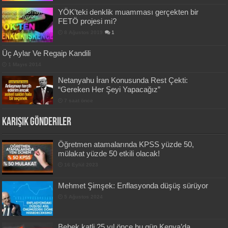
YÖK’teki denklik muamması gerçekten bir
FETÖ projesi mi?
8 Ağustos 2019
1
Üç Aylar Ve Regaip Kandili
1 Mayıs 2014
Netanyahu İran Konusunda Rest Çekti:
“Gereken Her Şeyi Yapacağız”
7 saat önce
Karışık Gönderiler
Öğretmen atamalarında KPSS yüzde 50,
mülakat yüzde 50 etkili olacak!
16 Eylül 2023
Mehmet Şimşek: Enflasyonda düşüş sürüyor
5 Ağustos 2024
Bebek katli 25 yıl önce bu gün Kenya’da