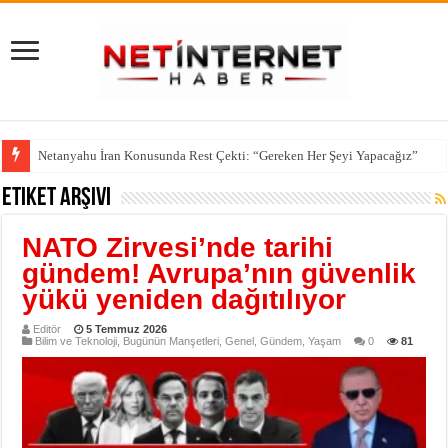
Netanyahu İran Konusunda Rest Çekti: “Gereken Her Şeyi Yapacağız”
Etiket Arşivi
NATO Zirvesi’nde tarihi
gündem! Avrupa’nın güvenlik
yükü yeniden dağıtılıyor
Editör
5 Temmuz 2026
Bilim ve Teknoloji
,
Bugünün Manşetleri
,
Genel
,
Gündem
,
Yaşam
0
81