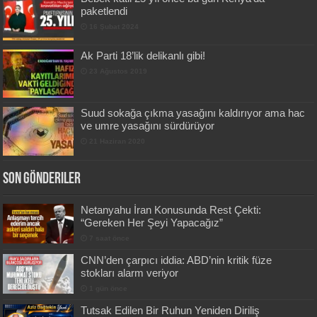
paketlendi
16 Şubat 2024
Ak Parti 18’lik delikanlı gibi!
23 Ağustos 2019
Suud sokağa çıkma yasağını kaldırıyor ama hac
ve umre yasağını sürdürüyor
21 Haziran 2020
Son Gönderiler
Netanyahu İran Konusunda Rest Çekti:
“Gereken Her Şeyi Yapacağız”
7 saat önce
CNN’den çarpıcı iddia: ABD’nin kritik füze
stokları alarm veriyor
1 gün önce
Tutsak Edilen Bir Ruhun Yeniden Diriliş