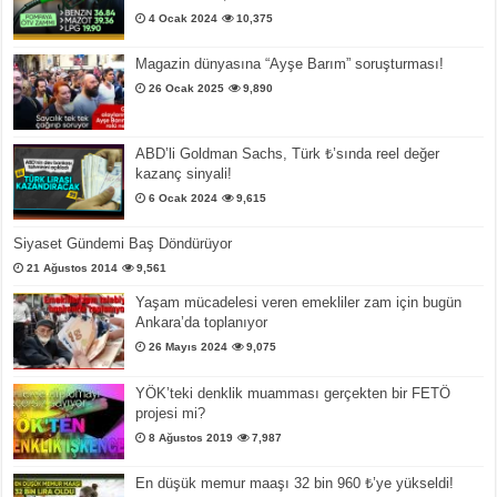
4 Ocak 2024
10,375
Magazin dünyasına “Ayşe Barım” soruşturması!
26 Ocak 2025
9,890
ABD’li Goldman Sachs, Türk ₺’sında reel değer
kazanç sinyali!
6 Ocak 2024
9,615
Siyaset Gündemi Baş Döndürüyor
21 Ağustos 2014
9,561
Yaşam mücadelesi veren emekliler zam için bugün
Ankara’da toplanıyor
26 Mayıs 2024
9,075
YÖK’teki denklik muamması gerçekten bir FETÖ
projesi mi?
8 Ağustos 2019
7,987
En düşük memur maaşı 32 bin 960 ₺’ye yükseldi!