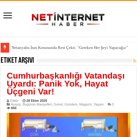
Netanyahu İran Konusunda Rest Çekti: “Gereken Her Şeyi Yapacağız”
Etiket Arşivi
Cumhurbaşkanlığı Vatandaşı
Uyardı: Panik Yok, Hayat
Üçgeni Var!
Editör
28 Ekim 2025
Asayiş
,
Bugünün Manşetleri
,
Genel
,
Gündem
,
Magazin
,
Yaşam
0
856