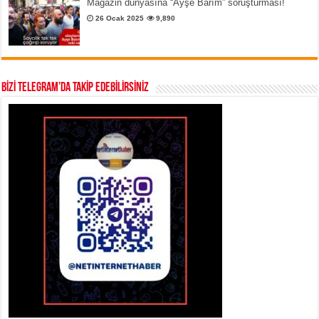
Magazin dünyasına “Ayşe Barım” soruşturması!
26 Ocak 2025
9,890
BİZİ TELEGRAM’DA TAKİP EDEBİLİRSİNİZ