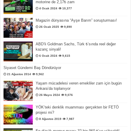
motorine de 2,17₺ zam
4 Ocak 2024
10,377
Magazin dünyasına “Ayşe Barım” soruşturması!
26 Ocak 2025
9,890
ABD’li Goldman Sachs, Türk ₺’sında reel değer
kazanç sinyali!
6 Ocak 2024
9,615
Siyaset Gündemi Baş Döndürüyor
21 Ağustos 2014
9,562
Yaşam mücadelesi veren emekliler zam için bugün
Ankara’da toplanıyor
26 Mayıs 2024
9,076
YÖK’teki denklik muamması gerçekten bir FETÖ
projesi mi?
8 Ağustos 2019
7,987
En düşük memur maaşı 32 bin 960 ₺’ye yükseldi!