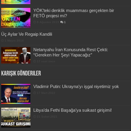
YÖK’teki denklik muamması gerçekten bir
FETÖ projesi mi?
8 Ağustos 2019
1
Üç Aylar Ve Regaip Kandili
1 Mayıs 2014
Netanyahu İran Konusunda Rest Çekti:
“Gereken Her Şeyi Yapacağız”
17 saat önce
Karışık Gönderiler
Vladimir Putin: Ukrayna’yı işgal niyetimiz yok
17 Mart 2022
Libya’da Fethi Başağa’ya suikast girişimi!
21 Şubat 2021