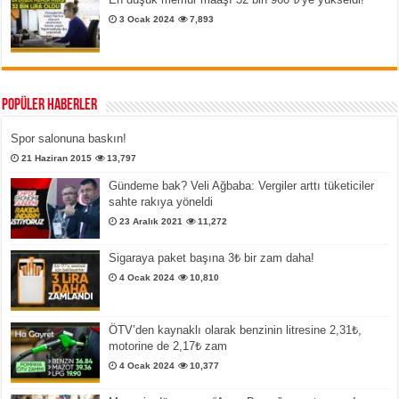
3 Ocak 2024
7,893
Popüler Haberler
Spor salonuna baskın!
21 Haziran 2015
13,797
Gündeme bak? Veli Ağbaba: Vergiler arttı tüketiciler
sahte rakıya yöneldi
23 Aralık 2021
11,272
Sigaraya paket başına 3₺ bir zam daha!
4 Ocak 2024
10,810
ÖTV’den kaynaklı olarak benzinin litresine 2,31₺,
motorine de 2,17₺ zam
4 Ocak 2024
10,377