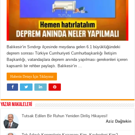
Balıkesir’in Sındırgı ilçesinde meydana gelen 6.1 büyüklüğündeki
deprem sonrası Türkiye Cumhuriyeti Cumhurbaşkanlığı İletişim
Başkanlığı, vatandaşlara deprem anında yapılması gerekenleri içeren
kapsamlı bir rehber paylaştı. Balıkesir’in …
Haberin Detayı İçin Tıklayınız
YAZAR MAKALELERİ
Tutsak Edilen Bir Ruhun Yeniden Diriliş Hikayesi!
Aziz Dağtekin
Tek Adaylı Kongrelerin Kazananı Kim, Kaybedeni Kim?