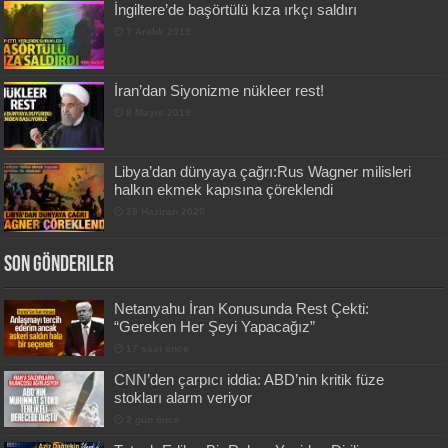
İngiltere’de başörtülü kıza ırkçı saldırı
7 Aralık 2019
İran’dan Siyonizme nükleer rest!
8 Mayıs 2019
Libya’dan dünyaya çağrı:Rus Wagner milisleri
halkın ekmek kapısına çöreklendi
28 Haziran 2020
Son Gönderiler
Netanyahu İran Konusunda Rest Çekti:
“Gereken Her Şeyi Yapacağız”
17 saat önce
CNN’den çarpıcı iddia: ABD’nin kritik füze
stokları alarm veriyor
2 gün önce