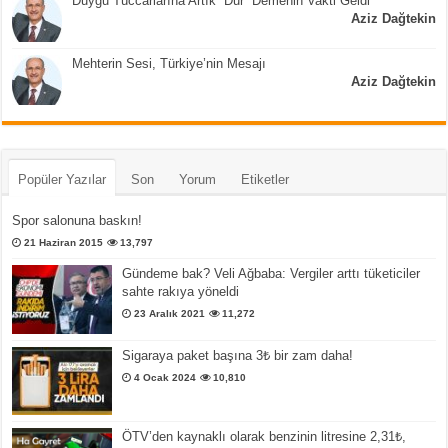
Duygu Tüccarlarına Artık “Dur” Demenin Vakti Geldi
Aziz Dağtekin
Mehterin Sesi, Türkiye’nin Mesajı
Aziz Dağtekin
Popüler Yazılar
Son
Yorum
Etiketler
Spor salonuna baskın!
21 Haziran 2015
13,797
Gündeme bak? Veli Ağbaba: Vergiler arttı tüketiciler
sahte rakıya yöneldi
23 Aralık 2021
11,272
Sigaraya paket başına 3₺ bir zam daha!
4 Ocak 2024
10,810
ÖTV’den kaynaklı olarak benzinin litresine 2,31₺,