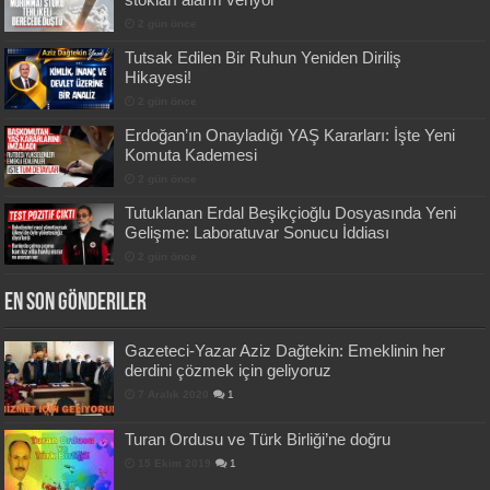
2 gün önce
Tutsak Edilen Bir Ruhun Yeniden Diriliş
Hikayesi!
2 gün önce
Erdoğan’ın Onayladığı YAŞ Kararları: İşte Yeni
Komuta Kademesi
2 gün önce
Tutuklanan Erdal Beşikçioğlu Dosyasında Yeni
Gelişme: Laboratuvar Sonucu İddiası
2 gün önce
En Son Gönderiler
Gazeteci-Yazar Aziz Dağtekin: Emeklinin her
derdini çözmek için geliyoruz
7 Aralık 2020
1
Turan Ordusu ve Türk Birliği’ne doğru
15 Ekim 2019
1