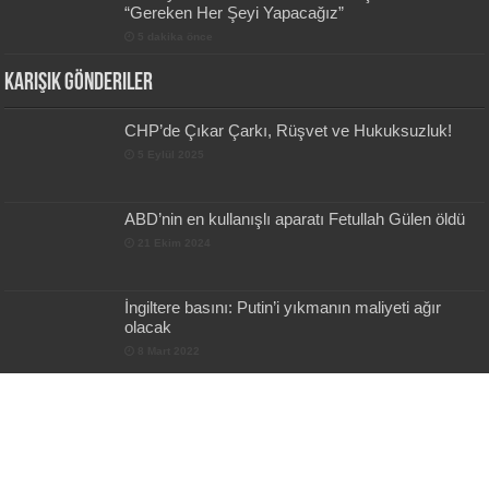
“Gereken Her Şeyi Yapacağız”
5 dakika önce
Karışık Gönderiler
CHP’de Çıkar Çarkı, Rüşvet ve Hukuksuzluk!
5 Eylül 2025
ABD’nin en kullanışlı aparatı Fetullah Gülen öldü
21 Ekim 2024
İngiltere basını: Putin’i yıkmanın maliyeti ağır
olacak
8 Mart 2022
CHP’ye Soğuk Duş!
2 Temmuz 2025
23 milletvekilinin dokunulmazlık dosyaları