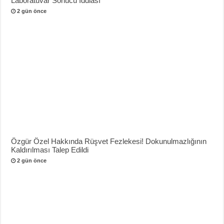
Laboratuvar Sonucu İddiası
2 gün önce
Özgür Özel Hakkında Rüşvet Fezlekesi! Dokunulmazlığının
Kaldırılması Talep Edildi
2 gün önce