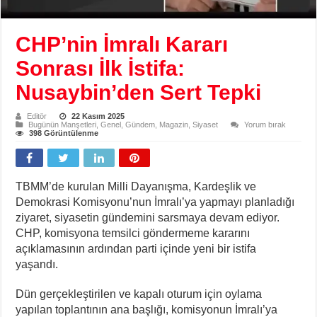
CHP’nin İmralı Kararı
Sonrası İlk İstifa:
Nusaybin’den Sert Tepki
Editör
22 Kasım 2025
Bugünün Manşetleri
,
Genel
,
Gündem
,
Magazin
,
Siyaset
Yorum bırak
398 Görüntülenme
TBMM’de kurulan Milli Dayanışma, Kardeşlik ve
Demokrasi Komisyonu’nun İmralı’ya yapmayı planladığı
ziyaret, siyasetin gündemini sarsmaya devam ediyor.
CHP, komisyona temsilci göndermeme kararını
açıklamasının ardından parti içinde yeni bir istifa
yaşandı.
Dün gerçekleştirilen ve kapalı oturum için oylama
yapılan toplantının ana başlığı, komisyonun İmralı’ya