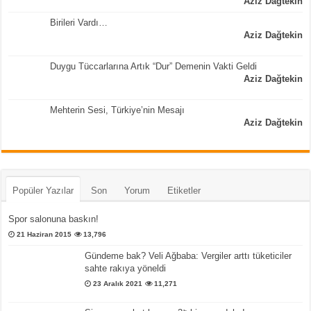
Aziz Dağtekin
Birileri Vardı…
Aziz Dağtekin
Duygu Tüccarlarına Artık “Dur” Demenin Vakti Geldi
Aziz Dağtekin
Mehterin Sesi, Türkiye’nin Mesajı
Aziz Dağtekin
Popüler Yazılar
Son
Yorum
Etiketler
Spor salonuna baskın!
21 Haziran 2015
13,796
Gündeme bak? Veli Ağbaba: Vergiler arttı tüketiciler
sahte rakıya yöneldi
23 Aralık 2021
11,271