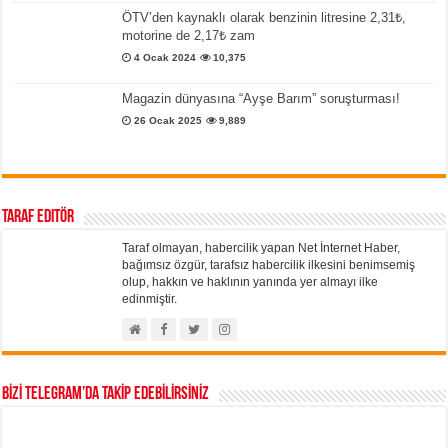
ÖTV’den kaynaklı olarak benzinin litresine 2,31₺,
motorine de 2,17₺ zam
4 Ocak 2024
10,375
Magazin dünyasına “Ayşe Barım” soruşturması!
26 Ocak 2025
9,889
Taraf Editör
Taraf olmayan, habercilik yapan Net İnternet Haber,
bağımsız özgür, tarafsız habercilik ilkesini benimsemiş
olup, hakkın ve haklının yanında yer almayı ilke
edinmiştir.
BİZİ TELEGRAM’DA TAKİP EDEBİLİRSİNİZ