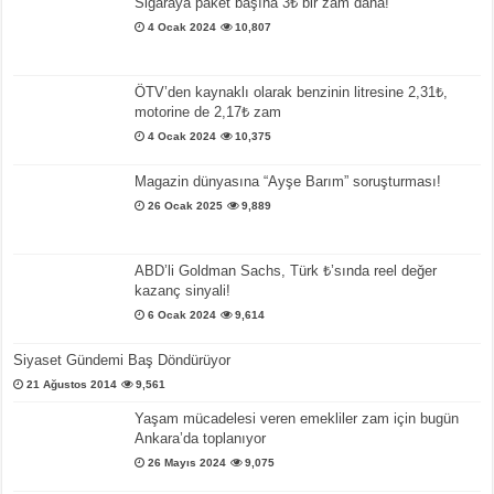
Sigaraya paket başına 3₺ bir zam daha!
4 Ocak 2024
10,807
ÖTV’den kaynaklı olarak benzinin litresine 2,31₺,
motorine de 2,17₺ zam
4 Ocak 2024
10,375
Magazin dünyasına “Ayşe Barım” soruşturması!
26 Ocak 2025
9,889
ABD’li Goldman Sachs, Türk ₺’sında reel değer
kazanç sinyali!
6 Ocak 2024
9,614
Siyaset Gündemi Baş Döndürüyor
21 Ağustos 2014
9,561
Yaşam mücadelesi veren emekliler zam için bugün
Ankara’da toplanıyor
26 Mayıs 2024
9,075