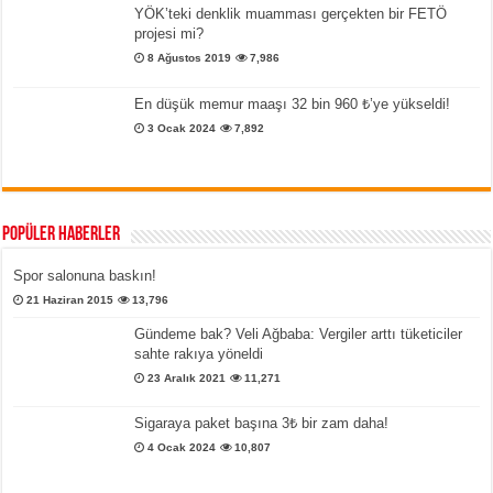
YÖK’teki denklik muamması gerçekten bir FETÖ
projesi mi?
8 Ağustos 2019
7,986
En düşük memur maaşı 32 bin 960 ₺’ye yükseldi!
3 Ocak 2024
7,892
Popüler Haberler
Spor salonuna baskın!
21 Haziran 2015
13,796
Gündeme bak? Veli Ağbaba: Vergiler arttı tüketiciler
sahte rakıya yöneldi
23 Aralık 2021
11,271
Sigaraya paket başına 3₺ bir zam daha!
4 Ocak 2024
10,807