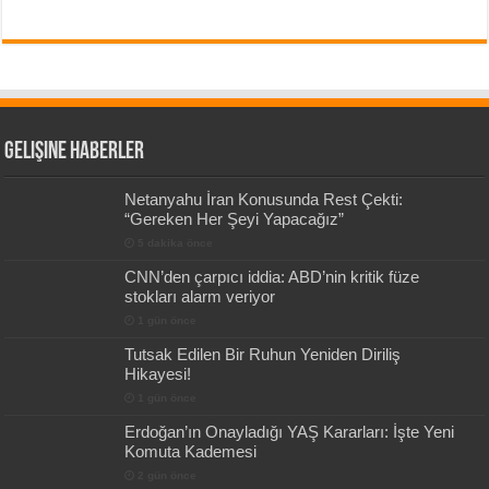
Gelişine Haberler
Netanyahu İran Konusunda Rest Çekti:
“Gereken Her Şeyi Yapacağız”
5 dakika önce
CNN’den çarpıcı iddia: ABD’nin kritik füze
stokları alarm veriyor
1 gün önce
Tutsak Edilen Bir Ruhun Yeniden Diriliş
Hikayesi!
1 gün önce
Erdoğan’ın Onayladığı YAŞ Kararları: İşte Yeni
Komuta Kademesi
2 gün önce