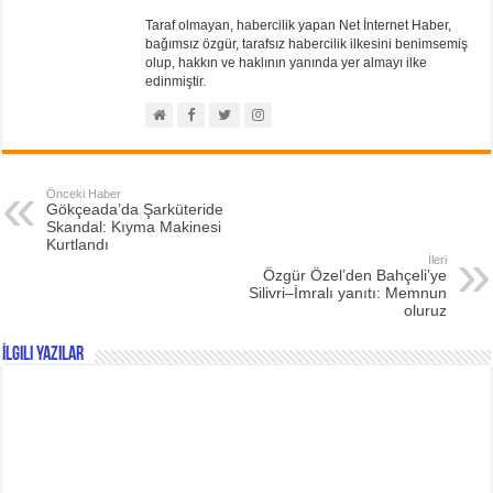
Taraf olmayan, habercilik yapan Net İnternet Haber,
bağımsız özgür, tarafsız habercilik ilkesini benimsemiş
olup, hakkın ve haklının yanında yer almayı ilke
edinmiştir.
Önceki Haber
Gökçeada’da Şarküteride
Skandal: Kıyma Makinesi
Kurtlandı
İleri
Özgür Özel’den Bahçeli’ye
Silivri–İmralı yanıtı: Memnun
oluruz
İlgili Yazılar