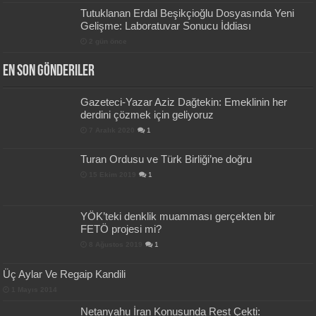
Tutuklanan Erdal Beşikçioğlu Dosyasında Yeni
Gelişme: Laboratuvar Sonucu İddiası
2 gün önce
En Son Gönderiler
Gazeteci-Yazar Aziz Dağtekin: Emeklinin her
derdini çözmek için geliyoruz
7 Aralık 2020
1
Turan Ordusu ve Türk Birliği’ne doğru
15 Ekim 2019
1
YÖK’teki denklik muamması gerçekten bir
FETÖ projesi mi?
8 Ağustos 2019
1
Üç Aylar Ve Regaip Kandili
1 Mayıs 2014
Netanyahu İran Konusunda Rest Çekti: