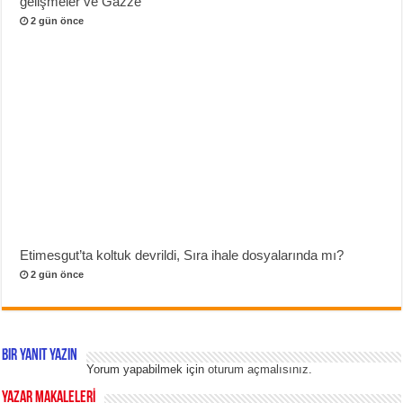
gelişmeler ve Gazze
2 gün önce
Etimesgut’ta koltuk devrildi, Sıra ihale dosyalarında mı?
2 gün önce
Bir yanıt yazın
Yorum yapabilmek için
oturum açmalısınız
.
YAZAR MAKALELERİ