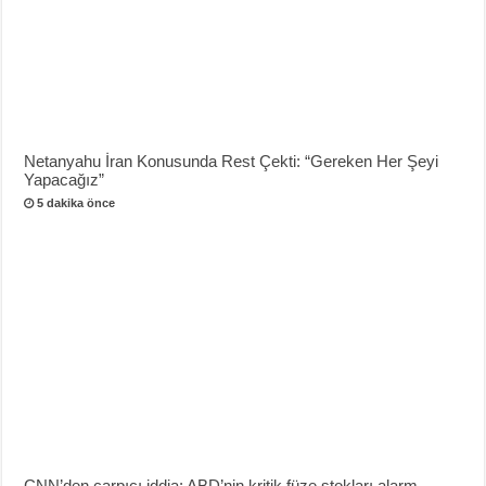
Netanyahu İran Konusunda Rest Çekti: “Gereken Her Şeyi
Yapacağız”
5 dakika önce
CNN’den çarpıcı iddia: ABD’nin kritik füze stokları alarm