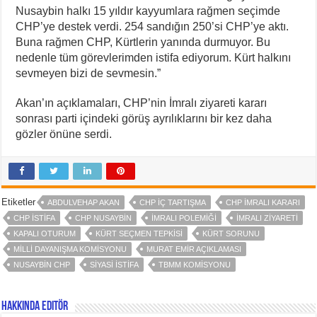
Nusaybin halkı 15 yıldır kayyumlara rağmen seçimde
CHP’ye destek verdi. 254 sandığın 250’si CHP’ye aktı.
Buna rağmen CHP, Kürtlerin yanında durmuyor. Bu
nedenle tüm görevlerimden istifa ediyorum. Kürt halkını
sevmeyen bizi de sevmesin.”
Akan’ın açıklamaları, CHP’nin İmralı ziyareti kararı
sonrası parti içindeki görüş ayrılıklarını bir kez daha
gözler önüne serdi.
Etiketler
ABDULVEHAP AKAN
CHP IÇ TARTIŞMA
CHP İMRALI KARARI
CHP ISTIFA
CHP NUSAYBIN
İMRALI POLEMIĞI
İMRALI ZIYARETI
KAPALI OTURUM
KÜRT SEÇMEN TEPKISI
KÜRT SORUNU
MILLI DAYANIŞMA KOMISYONU
MURAT EMIR AÇIKLAMASI
NUSAYBIN CHP
SIYASI ISTIFA
TBMM KOMISYONU
Hakkında Editör