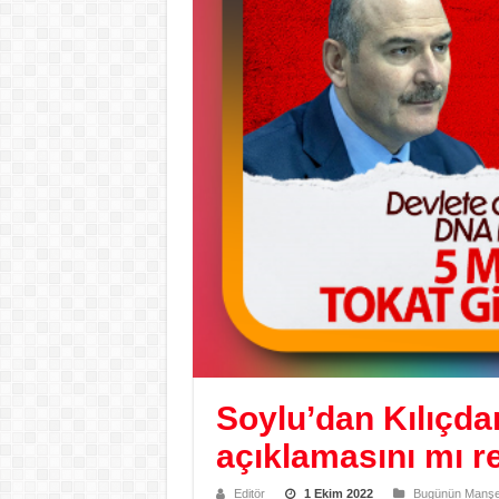
Soylu’dan Kılıçda
açıklamasını mı r
Editör
1 Ekim 2022
Bugünün Manşet