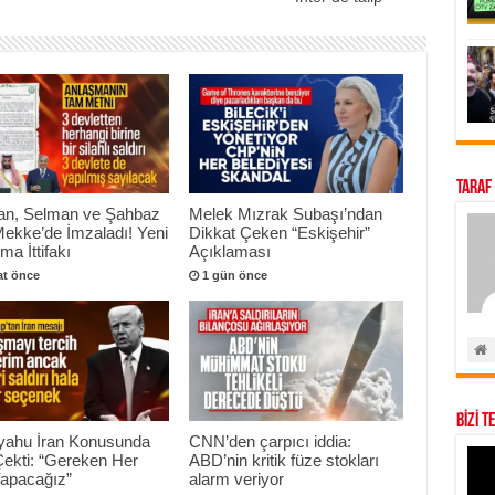
Taraf
an, Selman ve Şahbaz
Melek Mızrak Subaşı’ndan
Mekke’de İmzaladı! Yeni
Dikkat Çeken “Eskişehir”
a İttifakı
Açıklaması
at önce
1 gün önce
BİZİ T
yahu İran Konusunda
CNN’den çarpıcı iddia:
Çekti: “Gereken Her
ABD’nin kritik füze stokları
Yapacağız”
alarm veriyor