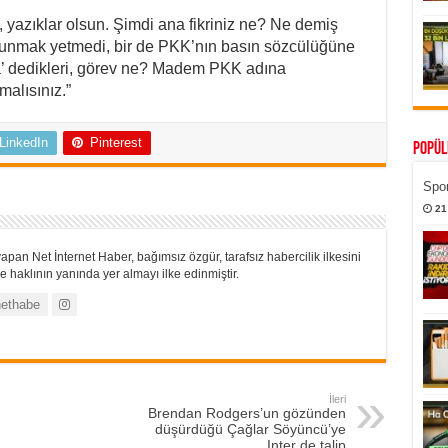
, yazıklar olsun. Şimdi ana fikriniz ne? Ne demiş
vunmak yetmedi, bir de PKK’nın basın sözcülüğüne
’ dedikleri, görev ne? Madem PKK adına
alısınız.”
LinkedIn
Pinterest
Popül
Spor
21
apan Net İnternet Haber, bağımsız özgür, tarafsız habercilik ilkesini
 haklının yanında yer almayı ilke edinmiştir.
ethabe
İleri
Brendan Rodgers’un gözünden
düşürdüğü Çağlar Söyüncü’ye
Inter de talip