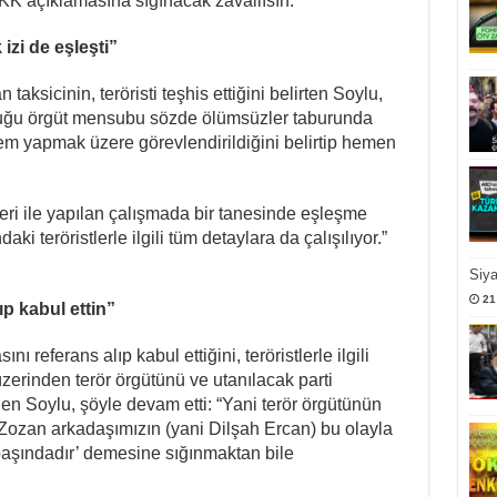
PKK açıklamasına sığınacak zavallısın.”
zi de eşleşti”
 taksicinin, teröristi teşhis ettiğini belirten Soylu,
olduğu örgüt mensubu sözde ölümsüzler taburunda
lem yapmak üzere görevlendirildiğini belirtip hemen
i ile yapılan çalışmada bir tanesinde eşleşme
ki teröristlerle ilgili tüm detaylara da çalışılıyor.”
Siy
21
p kabul ettin”
 referans alıp kabul ettiğini, teröristlerle ilgili
erinden terör örgütünü ve utanılacak parti
n Soylu, şöyle devam etti: “Yani terör örgütünün
, ‘Zozan arkadaşımızın (yani Dilşah Ercan) bu olayla
n başındadır’ demesine sığınmaktan bile