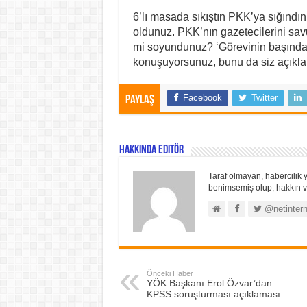
6’lı masada sıkıştın PKK’ya sığındın
oldunuz. PKK’nın gazetecilerini sa
mi soyundunuz? ‘Görevinin başında
konuşuyorsunuz, bunu da siz açıklam
Facebook
Twitter
Paylaş
Hakkında Editör
Taraf olmayan, habercilik y
benimsemiş olup, hakkın ve
@netintern
Önceki Haber
YÖK Başkanı Erol Özvar’dan
KPSS soruşturması açıklaması