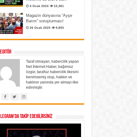
4 Ocak 2024
10,381
Magazin dünyasına “Ayşe
Barım” soruşturması!
26 Ocak 2025
9,893
 Editör
Taraf olmayan, habercilik yapan
Net İnternet Haber, bağımsız
özgür, tarafsız habercilik ilkesini
benimsemiş olup, hakkın ve
haklının yanında yer almayı ilke
edinmiştir.
ELEGRAM’DA TAKİP EDEBİLİRSİNİZ