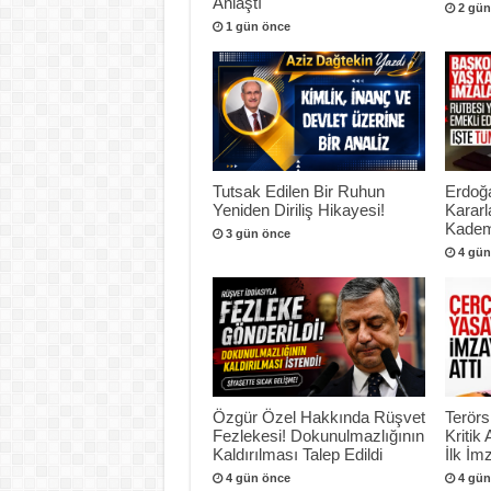
Anlaştı
2 gün
1 gün önce
Tutsak Edilen Bir Ruhun
Erdoğ
Yeniden Diriliş Hikayesi!
Kararl
Kadem
3 gün önce
4 gün
Özgür Özel Hakkında Rüşvet
Terör
Fezlekesi! Dokunulmazlığının
Kritik
Kaldırılması Talep Edildi
İlk İmz
4 gün önce
4 gün