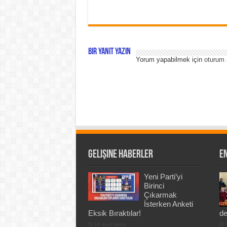
Bir yanıt yazın
Yorum yapabilmek için
oturum 
Gelişine Haberler
En
Yeni Parti’yi
Birinci
Çıkarmak
İsterken Anketi
Eksik Bıraktılar!
de
10 saat önce