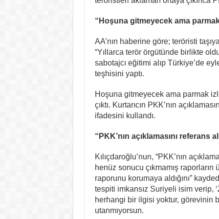
teröristleri aklaman ortaya çıkınca 
“Hoşuna gitmeyecek ama parmak i
AA’nın haberine göre; teröristi taşıyan
“Yıllarca terör örgütünde birlikte 
sabotajcı eğitimi alıp Türkiye’de ey
teşhisini yaptı.
Hoşuna gitmeyecek ama parmak izler
çıktı. Kurtarıcın PKK’nın açıklamasında
ifadesini kullandı.
“PKK’nın açıklamasını referans alı
Kılıçdaroğlu’nun, “PKK’nın açıklamasını
henüz sonucu çıkmamış raporların üz
raporunu korumaya aldığını” kaydede
tespiti imkansız Suriyeli isim verip
herhangi bir ilgisi yoktur, görevini
utanmıyorsun.