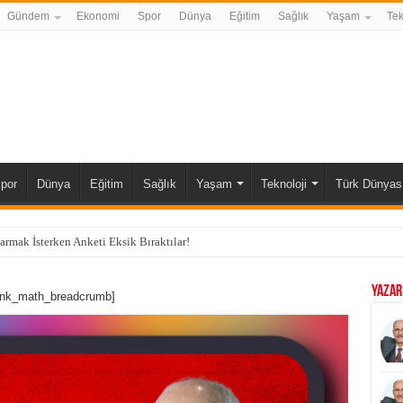
Gündem
Ekonomi
Spor
Dünya
Eğitim
Sağlık
Yaşam
Tek
por
Dünya
Eğitim
Sağlık
Yaşam
Teknoloji
Türk Dünyas
karmak İsterken Anketi Eksik Bıraktılar!
YAZAR
ank_math_breadcrumb]