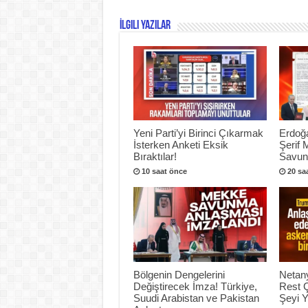
İlgili Yazılar
Yeni Parti’yi Birinci Çıkarmak
Erdoğ
İsterken Anketi Eksik
Şerif 
Bıraktılar!
Savunm
10 saat önce
20 sa
Bölgenin Dengelerini
Netan
Değiştirecek İmza! Türkiye,
Rest 
Suudi Arabistan ve Pakistan
Şeyi 