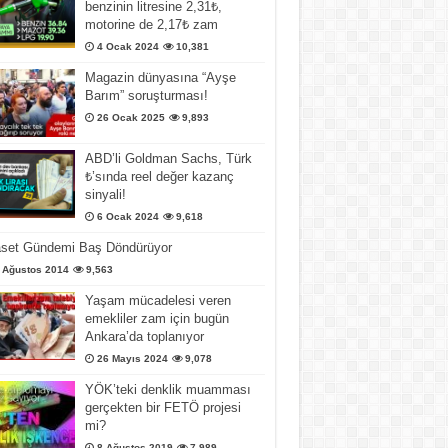
benzinin litresine 2,31₺,
motorine de 2,17₺ zam
4 Ocak 2024
10,381
Magazin dünyasına “Ayşe
Barım” soruşturması!
26 Ocak 2025
9,893
ABD’li Goldman Sachs, Türk
₺’sında reel değer kazanç
sinyali!
6 Ocak 2024
9,618
aset Gündemi Baş Döndürüyor
 Ağustos 2014
9,563
Yaşam mücadelesi veren
emekliler zam için bugün
Ankara’da toplanıyor
26 Mayıs 2024
9,078
YÖK’teki denklik muamması
gerçekten bir FETÖ projesi
mi?
8 Ağustos 2019
7,989