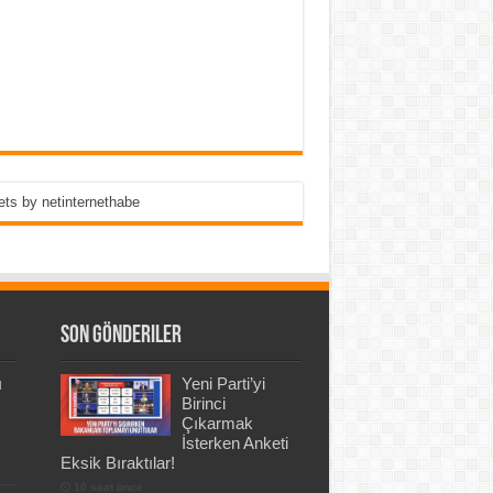
ts by netinternethabe
Son Gönderiler
ı
Yeni Parti’yi
Birinci
Çıkarmak
İsterken Anketi
Eksik Bıraktılar!
10 saat önce