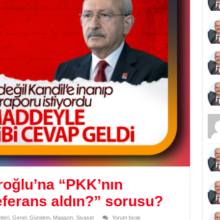
roğlu’na “PKK’nın
eferans aldın?” sorusu?
leri
,
Genel
,
Gündem
,
Magazin
,
Siyaset
Yorum bırak