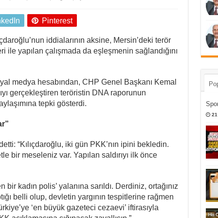
nkedIn
Pinterest
çdaroğlu’nun iddialarının aksine, Mersin’deki terör
izleri ile yapılan çalışmada da eşleşmenin sağlandığını
sosyal medya hesabından, CHP Genel Başkanı Kemal
Pop
rıyı gerçekleştiren teröristin DNA raporunun
aylaşımına tepki gösterdi.
Spor
21
ar”
ti: “Kılıçdaroğlu, iki gün PKK’nın ipini bekledin.
tle bir meseleniz var. Yapılan saldırıyı ilk önce
bir kadın polis’ yalanına sarıldı. Derdiniz, ortağınız
ğı belli olup, devletin yargının tespitlerine rağmen
ürkiye’ye ‘en büyük gazeteci cezaevi’ iftirasıyla