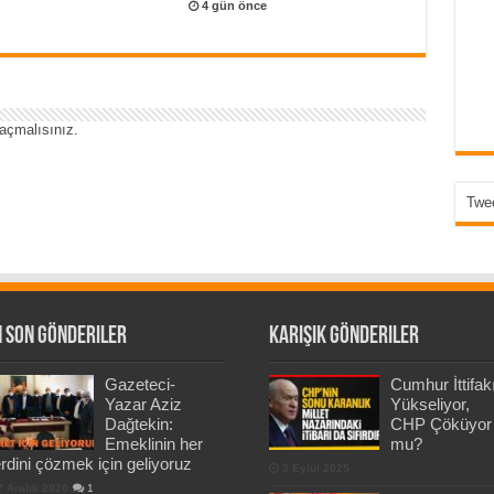
4 gün önce
açmalısınız
.
Twee
 Son Gönderiler
Karışık Gönderiler
Gazeteci-
Cumhur İttifak
Yazar Aziz
Yükseliyor,
Dağtekin:
CHP Çöküyor
Emeklinin her
mu?
rdini çözmek için geliyoruz
3 Eylül 2025
7 Aralık 2020
1