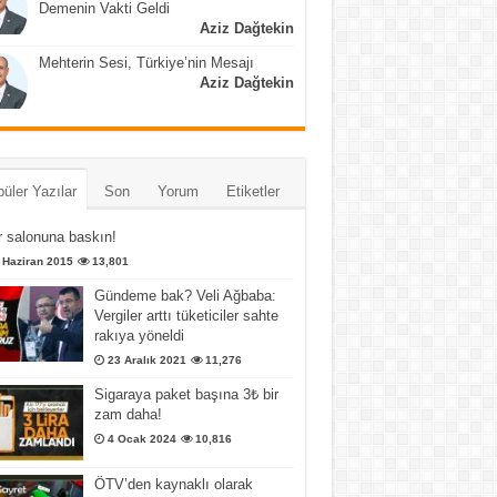
Demenin Vakti Geldi
Aziz Dağtekin
Mehterin Sesi, Türkiye’nin Mesajı
Aziz Dağtekin
üler Yazılar
Son
Yorum
Etiketler
 salonuna baskın!
 Haziran 2015
13,801
Gündeme bak? Veli Ağbaba:
Vergiler arttı tüketiciler sahte
rakıya yöneldi
23 Aralık 2021
11,276
Sigaraya paket başına 3₺ bir
zam daha!
4 Ocak 2024
10,816
ÖTV’den kaynaklı olarak