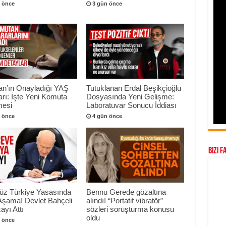
 önce
3 gün önce
an’ın Onayladığı YAŞ
Tutuklanan Erdal Beşikçioğlu
arı: İşte Yeni Komuta
Dosyasında Yeni Gelişme:
esi
Laboratuvar Sonucu İddiası
 önce
4 gün önce
Bizi F
süz Türkiye Yasasında
Bennu Gerede gözaltına
 Aşama! Devlet Bahçeli
alındı! “Portatif vibratör”
ayı Attı
sözleri soruşturma konusu
oldu
 önce