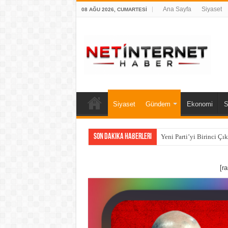
Ana Sayfa
Siyaset
08 AĞU 2026, CUMARTESI
Siyaset
Gündem
Ekonomi
S
Son Dakika Haberleri
Yeni Parti’yi Birinci Çı
[r