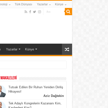
noloji
Türk Dünyası
Yazarlar
Künye
ı
Yazarlar
Künye
 MAKALELERİ
Tutsak Edilen Bir Ruhun Yeniden Diriliş
Hikayesi!
Aziz Dağtekin
Tek Adaylı Kongrelerin Kazananı Kim,
Kaybedeni Kim?