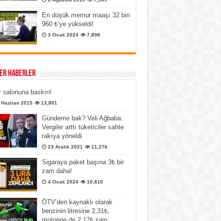
En düşük memur maaşı 32 bin
960 ₺’ye yükseldi!
3 Ocak 2024
7,898
er Haberler
 salonuna baskın!
 Haziran 2015
13,801
Gündeme bak? Veli Ağbaba:
Vergiler arttı tüketiciler sahte
rakıya yöneldi
23 Aralık 2021
11,276
Sigaraya paket başına 3₺ bir
zam daha!
4 Ocak 2024
10,816
ÖTV’den kaynaklı olarak
benzinin litresine 2,31₺,
motorine de 2,17₺ zam