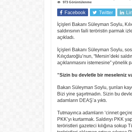
973 Görüntülenme
Facebook
Twitter
Li
İçişleri Bakanı Süleyman Soylu, Kılı
saldırısının faili teröristin parmak 
açıkladı.
İçişleri Bakanı Süleyman Soylu, 
Kılıçdaroğlu’nun, “Mersin’deki saldı
açıklanmasını istemesine” yönelik p
“Sizin bu devletle bir meseleniz v
Bakan Süleyman Soylu, şunları kaydet
Bizi yine şaşırtmadın. Sizin bu devle
adamların DEAŞ’a yıktı.
Tutmayınca adamların ‘cinnet geçiren 
PKK’yı kurtarmak. Saldırıyı PKK yaptı
teröristleri gazeteci kılığına sokup T