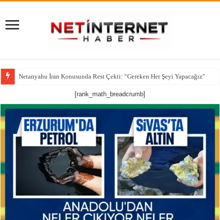
Netanyahu İran Konusunda Rest Çekti: “Gereken Her Şeyi Yapacağız”
CNN’den çarpıcı iddia: ABD’nin kritik füze stokları alarm veriyor
[rank_math_breadcrumb]