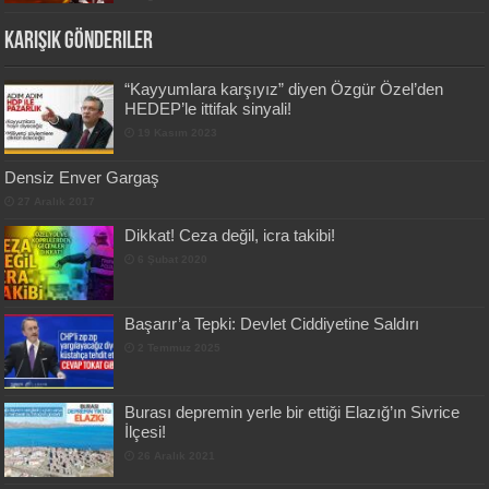
Karışık Gönderiler
“Kayyumlara karşıyız” diyen Özgür Özel’den
HEDEP’le ittifak sinyali!
19 Kasım 2023
Densiz Enver Gargaş
27 Aralık 2017
Dikkat! Ceza değil, icra takibi!
6 Şubat 2020
Başarır’a Tepki: Devlet Ciddiyetine Saldırı
2 Temmuz 2025
Burası depremin yerle bir ettiği Elazığ’ın Sivrice
İlçesi!
26 Aralık 2021