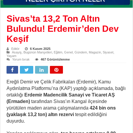
Sivas’ta 13,2 Ton Altın
Bulundu! Erdemir’den Dev
Keşif
Editör
6 Kasım 2025
Asayiş
,
Bugünün Manşetleri
,
Eğitim
,
Genel
,
Gündem
,
Magazin
,
Siyaset
,
Yaşam
Yorum bırak
467 Görüntülenme
Ereğli Demir ve Çelik Fabrikaları (Erdemir), Kamu
Aydınlatma Platformu’na (KAP) yaptığı açıklamada, bağlı
ortaklığı
Erdemir Madencilik Sanayi ve Ticaret AŞ
(Ermaden)
tarafından Sivas’ın Kangal ilçesinde
yürütülen maden arama çalışmalarında
424 bin ons
(yaklaşık 13,2 ton) altın rezervi
tespit edildiğini
duyurdu.