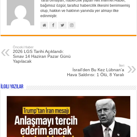
Taraf olmayan, habercilik yapan Net İnternet Haber,
bağımsız özgür, tarafsız habercilik ilkesini benimsemiş
olup, hakkın ve haklının yanında yer almayı ilke
edinmiştir.
Önceki Haber
2026 LGS Tarihi Açıklandı:
Sınav 14 Haziran Pazar Günü
Yapılacak
İleri
İsrail’den Bu Kez Lübnan’a
Hava Saldırısı: 1 Ölü, 8 Yaralı
İlgili Yazılar