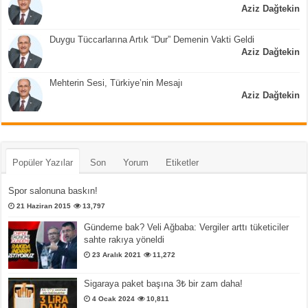
Aziz Dağtekin
Duygu Tüccarlarına Artık “Dur” Demenin Vakti Geldi
Aziz Dağtekin
Mehterin Sesi, Türkiye’nin Mesajı
Aziz Dağtekin
Popüler Yazılar
Son
Yorum
Etiketler
Spor salonuna baskın!
21 Haziran 2015
13,797
Gündeme bak? Veli Ağbaba: Vergiler arttı tüketiciler
sahte rakıya yöneldi
23 Aralık 2021
11,272
Sigaraya paket başına 3₺ bir zam daha!
4 Ocak 2024
10,811