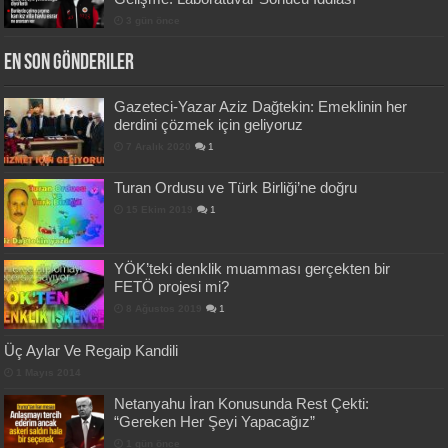
3 gün önce
En Son Gönderiler
Gazeteci-Yazar Aziz Dağtekin: Emeklinin her
derdini çözmek için geliyoruz
7 Aralık 2020
1
Turan Ordusu ve Türk Birliği’ne doğru
15 Ekim 2019
1
YÖK’teki denklik muamması gerçekten bir
FETÖ projesi mi?
8 Ağustos 2019
1
Üç Aylar Ve Regaip Kandili
1 Mayıs 2014
Netanyahu İran Konusunda Rest Çekti:
“Gereken Her Şeyi Yapacağız”
1 gün önce