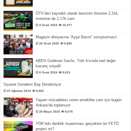
ÖTV’den kaynaklı olarak benzinin litresine 2,31₺,
motorine de 2,17₺ zam
4 Ocak 2024
10,377
Magazin dünyasına “Ayşe Barım” soruşturması!
26 Ocak 2025
9,890
ABD’li Goldman Sachs, Türk ₺’sında reel değer
kazanç sinyali!
6 Ocak 2024
9,615
Siyaset Gündemi Baş Döndürüyor
21 Ağustos 2014
9,562
Yaşam mücadelesi veren emekliler zam için bugün
Ankara’da toplanıyor
26 Mayıs 2024
9,076
YÖK’teki denklik muamması gerçekten bir FETÖ
projesi mi?