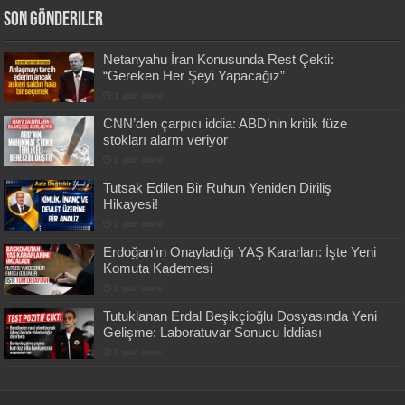
Son Gönderiler
Netanyahu İran Konusunda Rest Çekti:
“Gereken Her Şeyi Yapacağız”
1 gün önce
CNN’den çarpıcı iddia: ABD’nin kritik füze
stokları alarm veriyor
2 gün önce
Tutsak Edilen Bir Ruhun Yeniden Diriliş
Hikayesi!
2 gün önce
Erdoğan’ın Onayladığı YAŞ Kararları: İşte Yeni
Komuta Kademesi
3 gün önce
Tutuklanan Erdal Beşikçioğlu Dosyasında Yeni
Gelişme: Laboratuvar Sonucu İddiası
3 gün önce