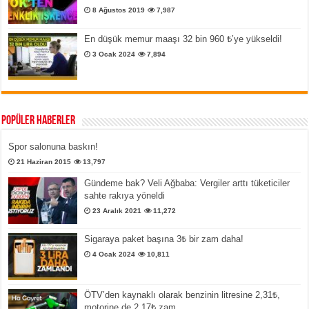
8 Ağustos 2019
7,987
En düşük memur maaşı 32 bin 960 ₺’ye yükseldi!
3 Ocak 2024
7,894
Popüler Haberler
Spor salonuna baskın!
21 Haziran 2015
13,797
Gündeme bak? Veli Ağbaba: Vergiler arttı tüketiciler
sahte rakıya yöneldi
23 Aralık 2021
11,272
Sigaraya paket başına 3₺ bir zam daha!
4 Ocak 2024
10,811
ÖTV’den kaynaklı olarak benzinin litresine 2,31₺,
motorine de 2,17₺ zam