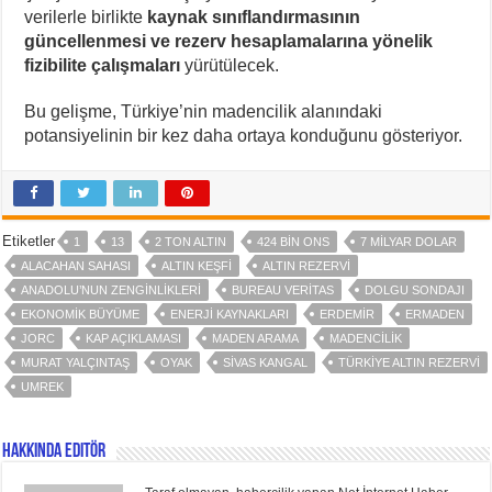
verilerle birlikte
kaynak sınıflandırmasının
güncellenmesi ve rezerv hesaplamalarına yönelik
fizibilite çalışmaları
yürütülecek.
Bu gelişme, Türkiye’nin madencilik alanındaki
potansiyelinin bir kez daha ortaya konduğunu gösteriyor.
Etiketler
1
13
2 TON ALTIN
424 BIN ONS
7 MILYAR DOLAR
ALACAHAN SAHASI
ALTIN KEŞFI
ALTIN REZERVI
ANADOLU’NUN ZENGINLIKLERI
BUREAU VERITAS
DOLGU SONDAJI
EKONOMIK BÜYÜME
ENERJI KAYNAKLARI
ERDEMIR
ERMADEN
JORC
KAP AÇIKLAMASI
MADEN ARAMA
MADENCILIK
MURAT YALÇINTAŞ
OYAK
SIVAS KANGAL
TÜRKIYE ALTIN REZERVI
UMREK
Hakkında Editör