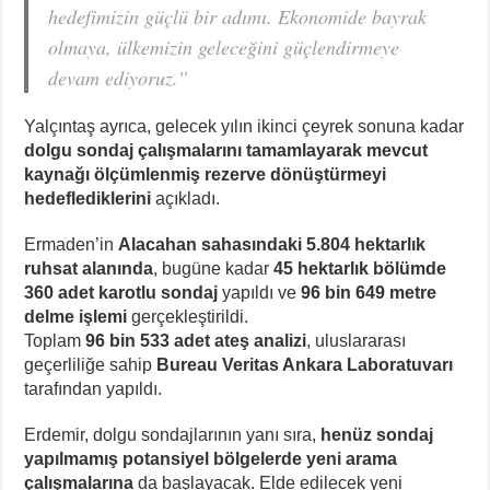
hedefimizin güçlü bir adımı. Ekonomide bayrak
olmaya, ülkemizin geleceğini güçlendirmeye
devam ediyoruz.”
Yalçıntaş ayrıca, gelecek yılın ikinci çeyrek sonuna kadar
dolgu sondaj çalışmalarını tamamlayarak mevcut
kaynağı ölçümlenmiş rezerve dönüştürmeyi
hedeflediklerini
açıkladı.
Ermaden’in
Alacahan sahasındaki 5.804 hektarlık
ruhsat alanında
, bugüne kadar
45 hektarlık bölümde
360 adet karotlu sondaj
yapıldı ve
96 bin 649 metre
delme işlemi
gerçekleştirildi.
Toplam
96 bin 533 adet ateş analizi
, uluslararası
geçerliliğe sahip
Bureau Veritas Ankara Laboratuvarı
tarafından yapıldı.
Erdemir, dolgu sondajlarının yanı sıra,
henüz sondaj
yapılmamış potansiyel bölgelerde yeni arama
çalışmalarına
da başlayacak. Elde edilecek yeni