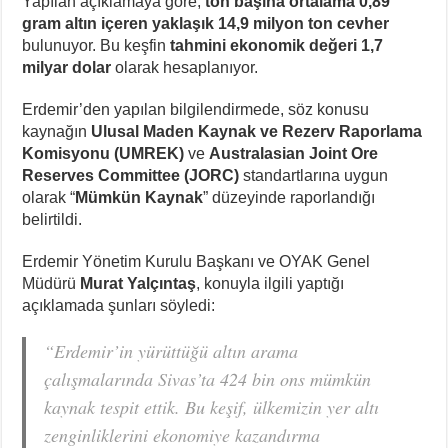
Yapılan açıklamaya göre,
ton başına ortalama 0,89
gram altın içeren yaklaşık 14,9 milyon ton cevher
bulunuyor. Bu keşfin
tahmini ekonomik değeri 1,7
milyar dolar
olarak hesaplanıyor.
Erdemir’den yapılan bilgilendirmede, söz konusu
kaynağın
Ulusal Maden Kaynak ve Rezerv Raporlama
Komisyonu (UMREK)
ve
Australasian Joint Ore
Reserves Committee (JORC)
standartlarına uygun
olarak “
Mümkün Kaynak
” düzeyinde raporlandığı
belirtildi.
Erdemir Yönetim Kurulu Başkanı ve OYAK Genel
Müdürü
Murat Yalçıntaş
, konuyla ilgili yaptığı
açıklamada şunları söyledi:
“Erdemir’in yürüttüğü altın arama
çalışmalarında Sivas’ta 424 bin ons mümkün
kaynak tespit ettik. Bu keşif, ülkemizin yer altı
zenginliklerini ekonomiye kazandırma