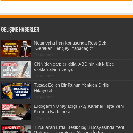
Gelişine Haberler
Netanyahu İran Konusunda Rest Çekti:
“Gereken Her Şeyi Yapacağız”
1 gün önce
CNN’den çarpıcı iddia: ABD’nin kritik füze
stokları alarm veriyor
2 gün önce
Tutsak Edilen Bir Ruhun Yeniden Diriliş
Hikayesi!
2 gün önce
Erdoğan’ın Onayladığı YAŞ Kararları: İşte Yeni
Komuta Kademesi
3 gün önce
Tutuklanan Erdal Beşikçioğlu Dosyasında Yeni
Gelişme: Laboratuvar Sonucu İddiası