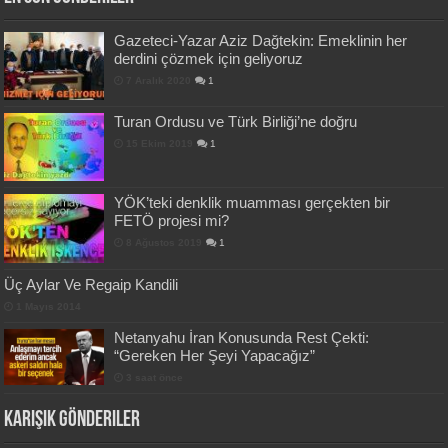
Gazeteci-Yazar Aziz Dağtekin: Emeklinin her
derdini çözmek için geliyoruz
7 Aralık 2020
1
Turan Ordusu ve Türk Birliği’ne doğru
15 Ekim 2019
1
YÖK’teki denklik muamması gerçekten bir
FETÖ projesi mi?
8 Ağustos 2019
1
Üç Aylar Ve Regaip Kandili
1 Mayıs 2014
Netanyahu İran Konusunda Rest Çekti:
“Gereken Her Şeyi Yapacağız”
3 saat önce
Karışık Gönderiler