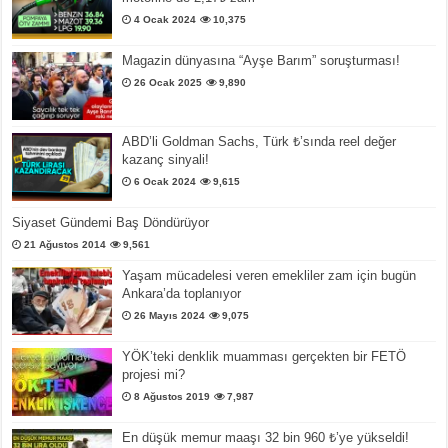
4 Ocak 2024
10,375
Magazin dünyasına “Ayşe Barım” soruşturması!
26 Ocak 2025
9,890
ABD’li Goldman Sachs, Türk ₺’sında reel değer
kazanç sinyali!
6 Ocak 2024
9,615
Siyaset Gündemi Baş Döndürüyor
21 Ağustos 2014
9,561
Yaşam mücadelesi veren emekliler zam için bugün
Ankara’da toplanıyor
26 Mayıs 2024
9,075
YÖK’teki denklik muamması gerçekten bir FETÖ
projesi mi?
8 Ağustos 2019
7,987
En düşük memur maaşı 32 bin 960 ₺’ye yükseldi!