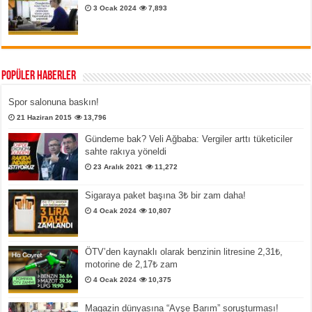
3 Ocak 2024
7,893
Popüler Haberler
Spor salonuna baskın!
21 Haziran 2015
13,796
Gündeme bak? Veli Ağbaba: Vergiler arttı tüketiciler
sahte rakıya yöneldi
23 Aralık 2021
11,272
Sigaraya paket başına 3₺ bir zam daha!
4 Ocak 2024
10,807
ÖTV’den kaynaklı olarak benzinin litresine 2,31₺,
motorine de 2,17₺ zam
4 Ocak 2024
10,375
Magazin dünyasına “Ayşe Barım” soruşturması!