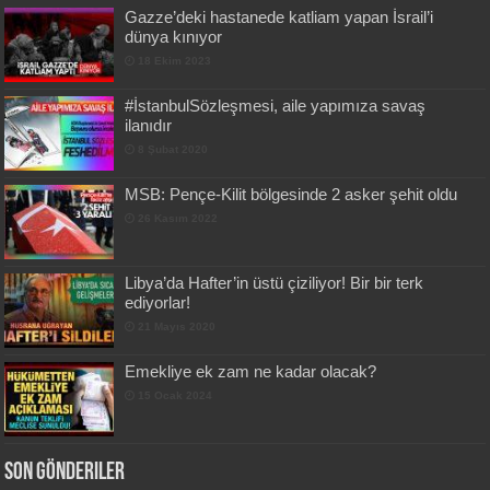
Gazze’deki hastanede katliam yapan İsrail’i
dünya kınıyor
18 Ekim 2023
#İstanbulSözleşmesi, aile yapımıza savaş
ilanıdır
8 Şubat 2020
MSB: Pençe-Kilit bölgesinde 2 asker şehit oldu
26 Kasım 2022
Libya’da Hafter’in üstü çiziliyor! Bir bir terk
ediyorlar!
21 Mayıs 2020
Emekliye ek zam ne kadar olacak?
15 Ocak 2024
Son Gönderiler