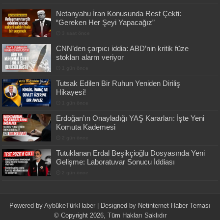
Netanyahu İran Konusunda Rest Çekti:
“Gereken Her Şeyi Yapacağız”
3 saat önce
CNN’den çarpıcı iddia: ABD’nin kritik füze
stokları alarm veriyor
1 gün önce
Tutsak Edilen Bir Ruhun Yeniden Diriliş
Hikayesi!
1 gün önce
Erdoğan’ın Onayladığı YAŞ Kararları: İşte Yeni
Komuta Kademesi
2 gün önce
Tutuklanan Erdal Beşikçioğlu Dosyasında Yeni
Gelişme: Laboratuvar Sonucu İddiası
2 gün önce
Powered by
AybükeTürkHaber
| Designed by
Netinternet Haber Teması
© Copyright 2026, Tüm Hakları Saklıdır