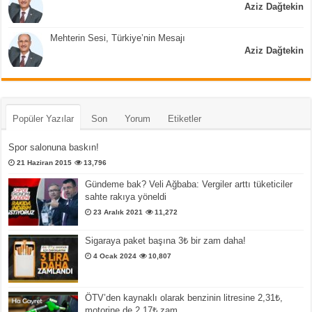
Aziz Dağtekin
Mehterin Sesi, Türkiye’nin Mesajı
Aziz Dağtekin
Popüler Yazılar
Son
Yorum
Etiketler
Spor salonuna baskın!
21 Haziran 2015
13,796
Gündeme bak? Veli Ağbaba: Vergiler arttı tüketiciler
sahte rakıya yöneldi
23 Aralık 2021
11,272
Sigaraya paket başına 3₺ bir zam daha!
4 Ocak 2024
10,807
ÖTV’den kaynaklı olarak benzinin litresine 2,31₺,
motorine de 2,17₺ zam