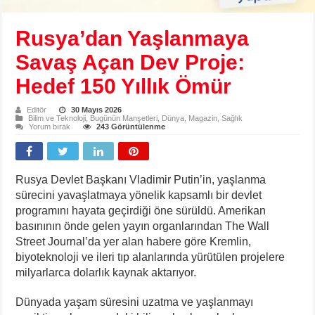
Rusya’dan Yaşlanmaya
Savaş Açan Dev Proje:
Hedef 150 Yıllık Ömür
Editör
30 Mayıs 2026
Bilim ve Teknoloji
,
Bugünün Manşetleri
,
Dünya
,
Magazin
,
Sağlık
Yorum bırak
243 Görüntülenme
Rusya Devlet Başkanı Vladimir Putin’in, yaşlanma
sürecini yavaşlatmaya yönelik kapsamlı bir devlet
programını hayata geçirdiği öne sürüldü. Amerikan
basınının önde gelen yayın organlarından The Wall
Street Journal’da yer alan habere göre Kremlin,
biyoteknoloji ve ileri tıp alanlarında yürütülen projelere
milyarlarca dolarlık kaynak aktarıyor.
Dünyada yaşam süresini uzatma ve yaşlanmayı