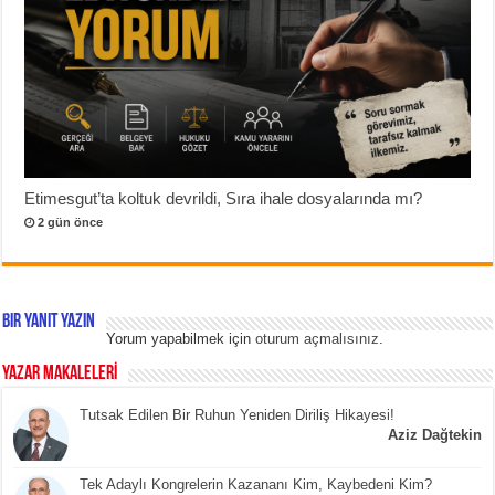
Etimesgut’ta koltuk devrildi, Sıra ihale dosyalarında mı?
2 gün önce
Bir yanıt yazın
Yorum yapabilmek için
oturum açmalısınız
.
YAZAR MAKALELERİ
Tutsak Edilen Bir Ruhun Yeniden Diriliş Hikayesi!
Aziz Dağtekin
Tek Adaylı Kongrelerin Kazananı Kim, Kaybedeni Kim?