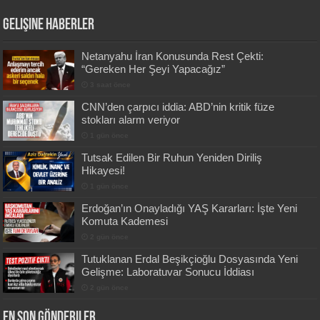
Gelişine Haberler
Netanyahu İran Konusunda Rest Çekti:
“Gereken Her Şeyi Yapacağız”
3 saat önce
CNN’den çarpıcı iddia: ABD’nin kritik füze
stokları alarm veriyor
1 gün önce
Tutsak Edilen Bir Ruhun Yeniden Diriliş
Hikayesi!
1 gün önce
Erdoğan’ın Onayladığı YAŞ Kararları: İşte Yeni
Komuta Kademesi
2 gün önce
Tutuklanan Erdal Beşikçioğlu Dosyasında Yeni
Gelişme: Laboratuvar Sonucu İddiası
2 gün önce
En Son Gönderiler