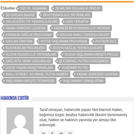
Etiketler
150 YIL YAŞAMAK
26 MILYAR DOLARLIK PROJE
3D ORGAN BASIMI
BIYOTEKNOLOJI YATIRIMLARI
GELECEĞIN TIP TEKNOLOJILERI
GEN TERAPISI
INSAN ÖMRÜNÜ UZATMA
KREMLIN BIYOTEKNOLOJI YATIRIMI
KREMLIN SAĞLIK PROGRAMI
ORGAN NAKLI TEKNOLOJILERI
ORGAN ÜRETIMI
PUTIN YAŞLANMA PROGRAMI
PUTIN'IN KIZI
RUSYA BILIM PROJELERI
RUSYA SAĞLIK TEKNOLOJILERI
RUSYA TEKNOLOJI YATIRIMLARI
RUSYA YAŞLANMA KARŞITI PROJE
SAĞLIKTA YAPAY ORGANLAR
ŞI CINPING PUTIN GÖRÜŞMESI
UZUN YAŞAM ARAŞTIRMALARI
VLADIMIR PUTIN
WALL STREET JOURNAL PUTIN HABERI
YAŞAM SÜRESINI UZATMA
YAŞLANMA KARŞITI TEDAVILER
YAŞLANMAYI YAVAŞLATMA
Hakkında Editör
Taraf olmayan, habercilik yapan Net İnternet Haber,
bağımsız özgür, tarafsız habercilik ilkesini benimsemiş
olup, hakkın ve haklının yanında yer almayı ilke
edinmiştir.