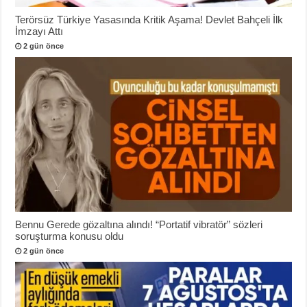
Terörsüz Türkiye Yasasında Kritik Aşama! Devlet Bahçeli İlk
İmzayı Attı
2 gün önce
Bennu Gerede gözaltına alındı! “Portatif vibratör” sözleri
soruşturma konusu oldu
2 gün önce