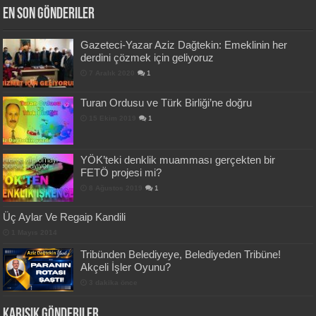
En Son Gönderiler
Gazeteci-Yazar Aziz Dağtekin: Emeklinin her
derdini çözmek için geliyoruz
7 Aralık 2020
1
Turan Ordusu ve Türk Birliği’ne doğru
15 Ekim 2019
1
YÖK’teki denklik muamması gerçekten bir
FETÖ projesi mi?
8 Ağustos 2019
1
Üç Aylar Ve Regaip Kandili
1 Mayıs 2014
Tribünden Belediyeye, Belediyeden Tribüne!
Akçeli İşler Oyunu?
3 dakika önce
Karışık Gönderiler