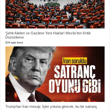
Şehit Aileleri ve Gazilere Yeni Haklar! Meclis’ten Kritik
Düzenleme
8 saat önce
Trump’tan İran mesajı: İşler yoluna girecek, bu bir satranç