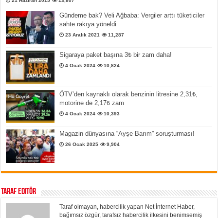
21 Haziran 2015
13,807
Gündeme bak? Veli Ağbaba: Vergiler arttı tüketiciler
sahte rakıya yöneldi
23 Aralık 2021
11,287
Sigaraya paket başına 3₺ bir zam daha!
4 Ocak 2024
10,824
ÖTV’den kaynaklı olarak benzinin litresine 2,31₺,
motorine de 2,17₺ zam
4 Ocak 2024
10,393
Magazin dünyasına “Ayşe Barım” soruşturması!
26 Ocak 2025
9,904
Taraf Editör
Taraf olmayan, habercilik yapan Net İnternet Haber,
bağımsız özgür, tarafsız habercilik ilkesini benimsemiş