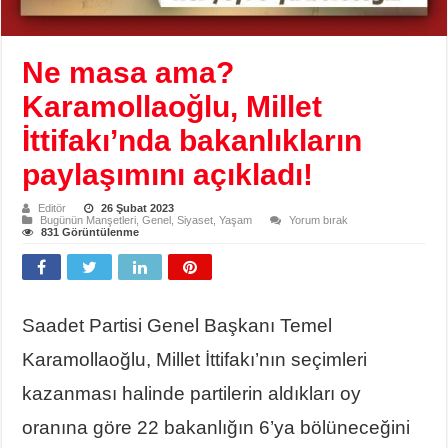
Ne masa ama?
Karamollaoğlu, Millet
İttifakı’nda bakanlıkların
paylaşımını açıkladı!
Editör
26 Şubat 2023
Bugünün Manşetleri
,
Genel
,
Siyaset
,
Yaşam
Yorum bırak
831 Görüntülenme
Saadet Partisi Genel Başkanı Temel
Karamollaoğlu, Millet İttifakı’nın seçimleri
kazanması halinde partilerin aldıkları oy
oranına göre 22 bakanlığın 6’ya bölüneceğini