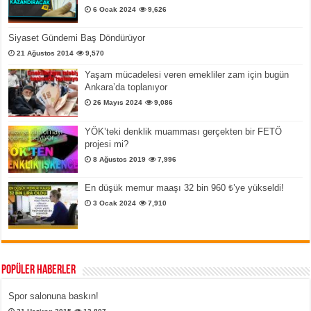
6 Ocak 2024
9,626
Siyaset Gündemi Baş Döndürüyor
21 Ağustos 2014
9,570
Yaşam mücadelesi veren emekliler zam için bugün
Ankara’da toplanıyor
26 Mayıs 2024
9,086
YÖK’teki denklik muamması gerçekten bir FETÖ
projesi mi?
8 Ağustos 2019
7,996
En düşük memur maaşı 32 bin 960 ₺’ye yükseldi!
3 Ocak 2024
7,910
Popüler Haberler
Spor salonuna baskın!