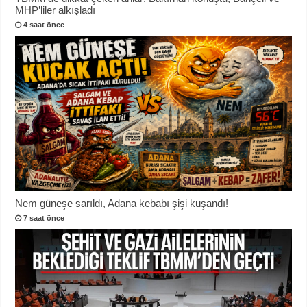
MHP’liler alkışladı
4 saat önce
Nem güneşe sarıldı, Adana kebabı şişi kuşandı!
7 saat önce