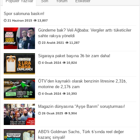
Popüler Yazılar
Son
Yorum
Etiketler
Spor salonuna baskın!
21 Haziran 2015
13,807
Gündeme bak? Veli Ağbaba: Vergiler arttı tüketiciler
sahte rakıya yöneldi
23 Aralık 2021
11,287
Sigaraya paket başına 3₺ bir zam daha!
4 Ocak 2024
10,824
ÖTV’den kaynaklı olarak benzinin litresine 2,31₺,
motorine de 2,17₺ zam
4 Ocak 2024
10,393
Magazin dünyasına “Ayşe Barım” soruşturması!
26 Ocak 2025
9,904
ABD’li Goldman Sachs, Türk ₺’sında reel değer
kazanç sinyali!