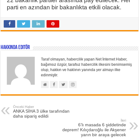
22 bakanlık partiler arasında pay edilecek. Her
parti en azından bir bakanlıkta etkili olacak.
Hakkında Editör
Taraf olmayan, habercilik yapan Net İnternet Haber,
bağımsız özgür, tarafsız habercilik ilkesini benimsemiş
olup, hakkın ve haklının yanında yer almayı ilke
edinmiştir.
Önceki Haber
ANKA SİHA 3 ülke tarafından
daha sipariş edildi
İleri
6’lı masada 6 şiddetinde
deprem! Kılıçdaroğlu ile Akşener
yarın bir araya gelecek