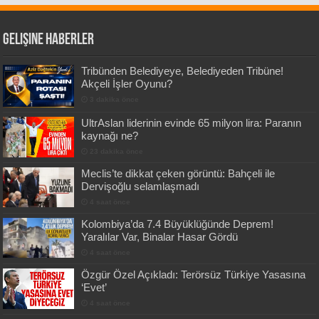
Gelişine Haberler
Tribünden Belediyeye, Belediyeden Tribüne!
Akçeli İşler Oyunu?
3 dakika önce
UltrAslan liderinin evinde 65 milyon lira: Paranın
kaynağı ne?
23 dakika önce
Meclis’te dikkat çeken görüntü: Bahçeli ile
Dervişoğlu selamlaşmadı
4 saat önce
Kolombiya’da 7.4 Büyüklüğünde Deprem!
Yaralılar Var, Binalar Hasar Gördü
4 saat önce
Özgür Özel Açıkladı: Terörsüz Türkiye Yasasına
‘Evet’
4 saat önce