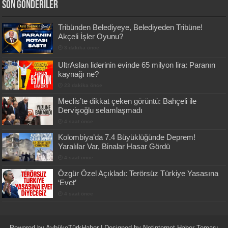
Son Gönderiler
Tribünden Belediyeye, Belediyeden Tribüne!
Akçeli İşler Oyunu?
3 dakika önce
UltrAslan liderinin evinde 65 milyon lira: Paranın
kaynağı ne?
23 dakika önce
Meclis’te dikkat çeken görüntü: Bahçeli ile
Dervişoğlu selamlaşmadı
4 saat önce
Kolombiya’da 7.4 Büyüklüğünde Deprem!
Yaralılar Var, Binalar Hasar Gördü
4 saat önce
Özgür Özel Açıkladı: Terörsüz Türkiye Yasasına
‘Evet’
4 saat önce
Powered by
AybükeTürkHaber
| Designed by
Netinternet Haber Teması