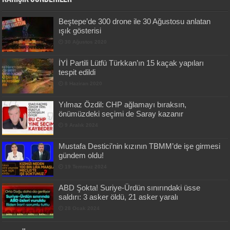
Beştepe’de 300 drone ile 30 Ağustosu anlatan
ışık gösterisi
30 Ağustos 2020
İYİ Partili Lütfü Türkkan’ın 15 kaçak yapıları
tespit edildi
8 Haziran 2020
Yılmaz Özdil: CHP ağlamayı bıraksın,
önümüzdeki seçimi de Saray kazanır
9 Aralık 2024
Mustafa Destici’nin kızının TBMM’de işe girmesi
gündem oldu!
19 Temmuz 2024
ABD Şokta! Suriye-Ürdün sınırındaki üsse
saldırı: 3 asker öldü, 21 asker yaralı
28 Ocak 2024