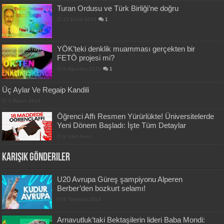
Turan Ordusu ve Türk Birliği’ne doğru
15 Ekim 2019
1
YÖK’teki denklik muamması gerçekten bir
FETÖ projesi mi?
8 Ağustos 2019
1
Üç Aylar Ve Regaip Kandili
1 Mayıs 2014
Öğrenci Affı Resmen Yürürlükte! Üniversitelerde
Yeni Dönem Başladı: İşte Tüm Detaylar
6 saat önce
Karışık Gönderiler
U20 Avrupa Güreş şampiyonu Alperen
Berber’den bozkurt selamı!
5 Temmuz 2024
Arnavutluk’taki Bektaşilerin lideri Baba Mondi: