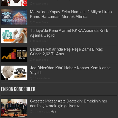
6 saat önce
Maliye’den Yapay Zeka Hamlesi: 2 Milyar Liralık
Kamu Harcaması Mercek Altında
7 saat önce
Türkiye’de Kene Alarmı! KKKA Aşısında Kritik
Aşama Geçildi
9 saat önce
Benzin Fiyatlarında Peş Peşe Zam! Birkaç
Günde 2,62 TL Artış
9 saat önce
Joe Biden’dan Kötü Haber: Kanser Kemiklerine
Yayıldı
14 saat önce
En Son Gönderiler
Gazeteci-Yazar Aziz Dağtekin: Emeklinin her
derdini çözmek için geliyoruz
7 Aralık 2020
1