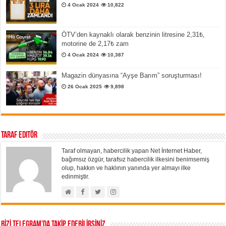
4 Ocak 2024
10,822
ÖTV’den kaynaklı olarak benzinin litresine 2,31₺,
motorine de 2,17₺ zam
4 Ocak 2024
10,387
Magazin dünyasına “Ayşe Barım” soruşturması!
26 Ocak 2025
9,898
Taraf Editör
Taraf olmayan, habercilik yapan Net İnternet Haber,
bağımsız özgür, tarafsız habercilik ilkesini benimsemiş
olup, hakkın ve haklının yanında yer almayı ilke
edinmiştir.
BİZİ TELEGRAM’DA TAKİP EDEBİLİRSİNİZ