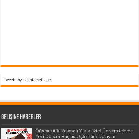
Tweets by netinternethabe
Gelişine Haberler
Öğrenci Affı Resmen Yürürlükte! Üniversitelerde
Yeni Dönem Başladı: İşte Tüm Detaylar