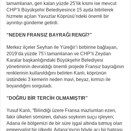
tamamlanan, geri kalan yüzde 25’lik kısmı ise mevcut
CHP’li Büyükşehir Belediyesince 15 ayda bitirilerek
hizmete açılan Yavuzlar Köprüsü’ndeki önemli bir
ayrıntıyı gündeme getirdi.
“NEDEN FRANSIZ BAYRAĞI RENGİ?”
Merkez ilçeler Seyhan ile Yüreğir’i birbirine bağlayan,
2019’da yüzde 75’i tamamlanan ve CHP’li Zeydan
Karalar başkanlığındaki Büyükşehir Belediyesi
yönetiminin devraldığı önemli projede Fransız bayrağının
renklerinin kullanıldığını belirten Kanlı, köprünün
üstündeki 3 kemerin neden mavi, beyaz, kırmızı ile
boyandığını sorguladı.
“DOĞRU BİR TERCİH OLMAMIŞTIR”
Yusuf Kanlı, “Bilindiği üzere Fransa mazlumları ezen,
fakir ülkeleri sömüren, dahası soykırım suçu işleyen;
Adana ile bölgemizi de bir süre işgal altında tutmuş olan
emperyalist bir ülkedir. Adana’mızın böyle acı bir hatırası