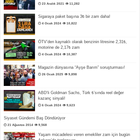
23 Aralık 2021
11,282
Sigaraya paket başına 3₺ bir zam daha!
4 Ocak 2024
10,822
ÖTV’den kaynaklı olarak benzinin litresine 2,31₺,
motorine de 2,17₺ zam
4 Ocak 2024
10,387
Magazin dünyasına “Ayşe Barım” soruşturması!
26 Ocak 2025
9,898
ABD’li Goldman Sachs, Türk ₺’sında reel değer
kazanç sinyali!
6 Ocak 2024
9,623
Siyaset Gündemi Baş Döndürüyor
21 Ağustos 2014
9,568
Yaşam mücadelesi veren emekliler zam için bugün