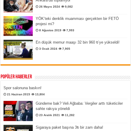
Ankara’da toplanıyor
26 Mayıs 2024
9,082
YÖK’teki denklik muamması gerçekten bir FETÖ
projesi mi?
8 Ağustos 2019
7,993
En düşük memur maaşı 32 bin 960 ₺’ye yükseldi!
3 Ocak 2024
7,905
Popüler Haberler
Spor salonuna baskın!
21 Haziran 2015
13,804
Gündeme bak? Veli Ağbaba: Vergiler arttı tüketiciler
sahte rakıya yöneldi
23 Aralık 2021
11,282
Sigaraya paket başına 3₺ bir zam daha!