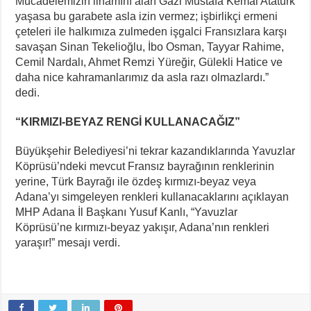
Mücadelemizin ilhamını alan Gazi Mustafa Kemal Atatürk
yaşasa bu garabete asla izin vermez; işbirlikçi ermeni
çeteleri ile halkımıza zulmeden işgalci Fransızlara karşı
savaşan Sinan Tekelioğlu, İbo Osman, Tayyar Rahime,
Cemil Nardalı, Ahmet Remzi Yüreğir, Gülekli Hatice ve
daha nice kahramanlarımız da asla razı olmazlardı.”
dedi.
“KIRMIZI-BEYAZ RENGİ KULLANACAĞIZ”
Büyükşehir Belediyesi’ni tekrar kazandıklarında Yavuzlar
Köprüsü’ndeki mevcut Fransız bayrağının renklerinin
yerine, Türk Bayrağı ile özdeş kırmızı-beyaz veya
Adana’yı simgeleyen renkleri kullanacaklarını açıklayan
MHP Adana İl Başkanı Yusuf Kanlı, “Yavuzlar
Köprüsü’ne kırmızı-beyaz yakışır, Adana’nın renkleri
yaraşır!” mesajı verdi.