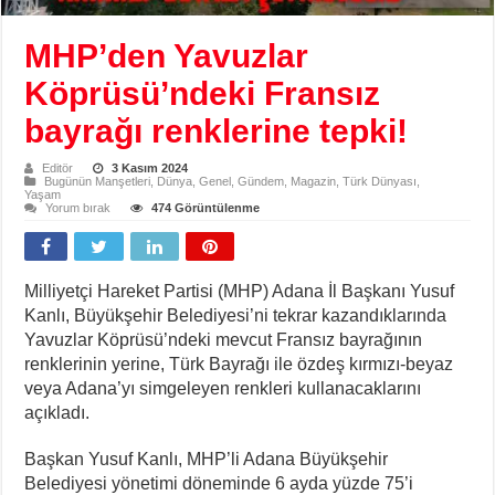
MHP’den Yavuzlar
Köprüsü’ndeki Fransız
bayrağı renklerine tepki!
Editör
3 Kasım 2024
Bugünün Manşetleri
,
Dünya
,
Genel
,
Gündem
,
Magazin
,
Türk Dünyası
,
Yaşam
Yorum bırak
474 Görüntülenme
Milliyetçi Hareket Partisi (MHP) Adana İl Başkanı Yusuf
Kanlı, Büyükşehir Belediyesi’ni tekrar kazandıklarında
Yavuzlar Köprüsü’ndeki mevcut Fransız bayrağının
renklerinin yerine, Türk Bayrağı ile özdeş kırmızı-beyaz
veya Adana’yı simgeleyen renkleri kullanacaklarını
açıkladı.
Başkan Yusuf Kanlı, MHP’li Adana Büyükşehir
Belediyesi yönetimi döneminde 6 ayda yüzde 75’i