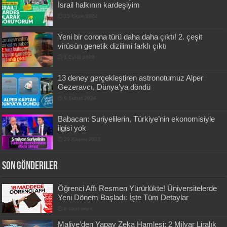
İsrail halkının kardeşiyim
15 Ekim 2024
Yeni bir corona türü daha daha çıktı! 2. çeşit
virüsün genetik dizilimi farklı çıktı
1 Eylül 2020
13 deney gerçekleştiren astronotumuz Alper
Gezeravcı, Dünya’ya döndü
9 Şubat 2024
Babacan: Suriyelilerin, Türkiye’nin ekonomisiyle
ilgisi yok
29 Kasım 2021
Son Gönderiler
Öğrenci Affı Resmen Yürürlükte! Üniversitelerde
Yeni Dönem Başladı: İşte Tüm Detaylar
6 saat önce
Maliye’den Yapay Zeka Hamlesi: 2 Milyar Liralık