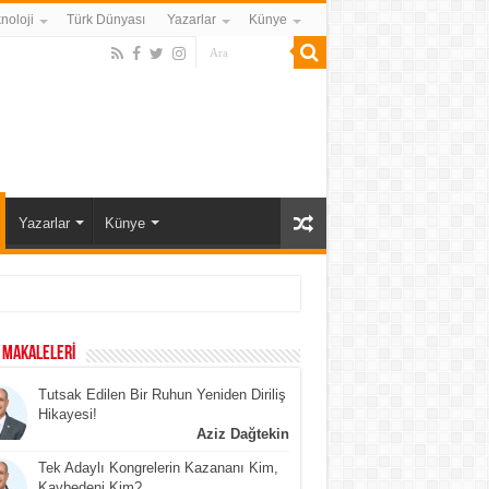
noloji
Türk Dünyası
Yazarlar
Künye
Yazarlar
Künye
 MAKALELERİ
Tutsak Edilen Bir Ruhun Yeniden Diriliş
Hikayesi!
Aziz Dağtekin
Tek Adaylı Kongrelerin Kazananı Kim,
Kaybedeni Kim?