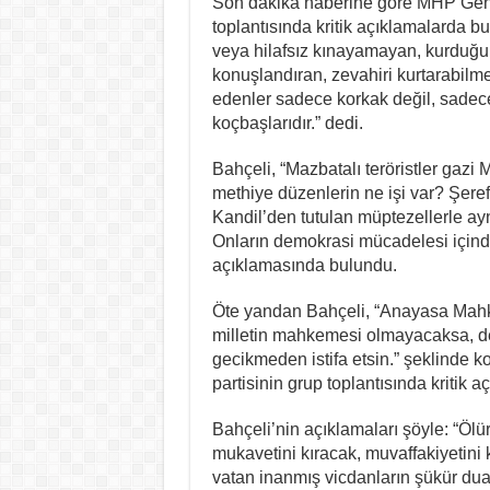
Son dakika haberine göre MHP Genel
olamaz
toplantısında kritik açıklamalarda 
için
veya hilafsız kınayamayan, kurduğu c
konuşlandıran, zevahiri kurtarabilm
edenler sadece korkak değil, sadece
koçbaşlarıdır.” dedi.
Bahçeli, “Mazbatalı teröristler gazi
methiye düzenlerin ne işi var? Şeref
Kandil’den tutulan müptezellerle ayn
Onların demokrasi mücadelesi içinde 
açıklamasında bulundu.
Öte yandan Bahçeli, “Anayasa Ma
milletin mahkemesi olmayacaksa, der
gecikmeden istifa etsin.” şeklinde
partisinin grup toplantısında kritik 
Bahçeli’nin açıklamaları şöyle: “Ölür
mukavetini kıracak, muvaffakiyetini 
vatan inanmış vicdanların şükür duasıd