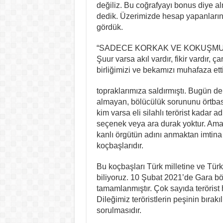
değiliz. Bu coğrafyayı bonus diye al
dedik. Üzerimizde hesap yapanların ış
gördük.
“SADECE KORKAK VE KOKUŞMU
Şuur varsa akıl vardır, fikir vardır, ça
birliğimizi ve bekamızı muhafaza et
topraklarımıza saldırmıştı. Bugün de k
almayan, bölücülük sorununu örtba
kim varsa eli silahlı terörist kadar ad
seçenek veya ara durak yoktur. Ama’la
kanlı örgütün adını anmaktan imtin
koçbaşlarıdır.
Bu koçbaşları Türk milletine ve Türki
biliyoruz. 10 Şubat 2021’de Gara bö
tamamlanmıştır. Çok sayıda terörist h
Dileğimiz teröristlerin peşinin bırak
sorulmasıdır.