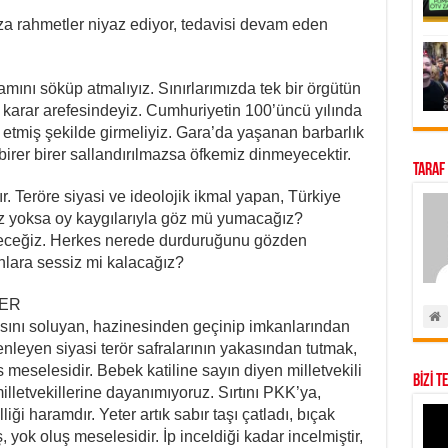
ıza rahmetler niyaz ediyor, tedavisi devam eden
ını söküp atmalıyız. Sınırlarımızda tek bir örgütün
k karar arefesindeyiz. Cumhuriyetin 100’üncü yılında
m etmiş şekilde girmeliyiz. Gara’da yaşanan barbarlık
ı birer birer sallandırılmazsa öfkemiz dinmeyecektir.
Taraf
ır. Teröre siyasi ve ideolojik ikmal yapan, Türkiye
 yoksa oy kaygılarıyla göz mü yumacağız?
yeceğiz. Herkes nerede durduruğunu gözden
nlara sessiz mi kalacağız?
LER
asını soluyan, hazinesinden geçinip imkanlarından
nleyen siyasi terör safralarının yakasından tutmak,
 meselesidir. Bebek katiline sayın diyen milletvekili
BİZİ T
milletvekillerine dayanımıyoruz. Sırtını PKK’ya,
ği haramdır. Yeter artık sabır taşı çatladı, bıçak
yok oluş meselesidir. İp inceldiği kadar incelmiştir,