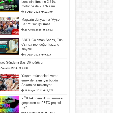
benzinin litresine 2,31₺,
motorine de 2,17₺ zam
4 Ocak 2024
10,379
Magazin dünyasına “Ayşe
Barım” soruşturması!
26 Ocak 2025
9,892
ABD’li Goldman Sachs, Türk
₺’sında reel değer kazanç
sinyali!
6 Ocak 2024
9,617
aset Gündemi Baş Döndürüyor
 Ağustos 2014
9,563
Yaşam mücadelesi veren
emekliler zam için bugün
Ankara’da toplanıyor
26 Mayıs 2024
9,077
YÖK’teki denklik muamması
gerçekten bir FETÖ projesi
mi?
8 Ağustos 2019
7,987