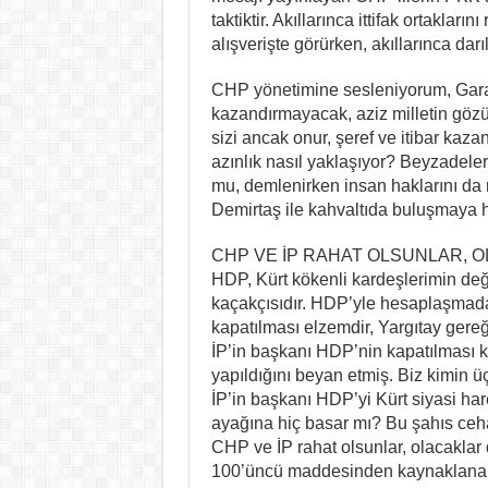
taktiktir. Akıllarınca ittifak ortakları
alışverişte görürken, akıllarınca da
CHP yönetimine sesleniyorum, Gara 
kazandırmayacak, aziz milletin gözü
sizi ancak onur, şeref ve itibar kaz
azınlık nasıl yaklaşıyor? Beyzadele
mu, demlenirken insan haklarını da 
Demirtaş ile kahvaltıda buluşmaya h
CHP VE İP RAHAT OLSUNLAR, 
HDP, Kürt kökenli kardeşlerimin deği
kaçakçısıdır. HDP’yle hesaplaşmadan
kapatılması elzemdir, Yargıtay gere
İP’in başkanı HDP’nin kapatılması k
yapıldığını beyan etmiş. Biz kimin üç 
İP’in başkanı HDP’yi Kürt siyasi harek
ayağına hiç basar mı? Bu şahıs ceha
CHP ve İP rahat olsunlar, olacaklar
100’üncü maddesinden kaynaklanan h