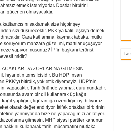
nı rahatsız etmek istemiyorlar. Dostlar birbirini
rılan gücenen olmayacaktır.
katliamcısını saklamak size hiçbir şey
nden sizi düşürecektir. PKK’ya katil, eşkıya demek
andıracaktır. Gara katliamına, kaymak tabaka, mutlu
re soruyorum manzara güzel mi, martılar uçuşuyor
meze yapıyor musunuz? İP’in başkanı terörist
Twee
evesli midir?
OLACAKLAR DA ZORLARINA GİTMESİN
l, hıyanetin temsilcisidir. Bu HDP insan
 PKK’yı bitirdik, yok ettik diyemeyiz. HDP’nin
ğini yapacaktır. Tarih önünde yapmak durumundadır.
onusunda avam bir dil kullanarak üç kağıt
kağıt yaptığını, figüranlığa özendiğini iyi biliyoruz.
et olarak değerlendiriyor. İttifak ortakları birbirinin
letine yanmıyor da bize ne yapacağımızı anlatıyor.
 da zorlarına gitmesin. MHP siyasi partiler kanunun
akkını kullanarak tarihi mücaraatını mutlaka