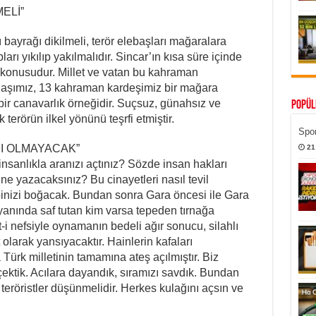
ELİ”
ı bayrağı dikilmeli, terör elebaşları mağaralara
ı yıkılıp yakılmalıdır. Sincar’ın kısa süre içinde
t konusudur. Millet ve vatan bu kahraman
ndaşımız, 13 kahraman kardeşimiz bir mağara
 bir canavarlık örneğidir. Suçsuz, günahsız ve
Popül
erörün ilkel yönünü teşrfi etmiştir.
Spor
I OLMAYACAK”
21
insanlıkla aranızı açtınız? Sözde insan hakları
ne yazacaksınız? Bu cinayetleri nasıl tevil
inizi boğacak. Bundan sonra Gara öncesi ile Gara
yanında saf tutan kim varsa tepeden tırnağa
et-i nefsiyle oynamanın bedeli ağır sonucu, silahlı
 olarak yansıyacaktır. Hainlerin kafaları
ürk milletinin tamamına ateş açılmıştır. Biz
ektik. Acılara dayandık, sıramızı savdık. Bundan
r, teröristler düşünmelidir. Herkes kulağını açsın ve