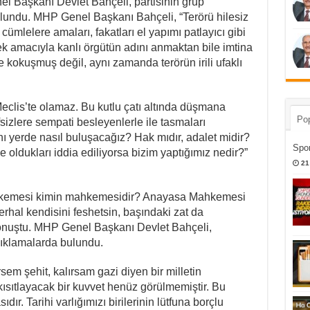
 Başkanı Devlet Bahçeli, partisinin grup
bulundu. MHP Genel Başkanı Bahçeli, “Terörü hilesiz
ümlelere amaları, fakatları el yapımı patlayıcı gibi
ek amacıyla kanlı örgütün adını anmaktan bile imtina
 kokuşmuş değil, aynı zamanda terörün irili ufaklı
 Meclis’te olamaz. Bu kutlu çatı altında düşmana
Pop
sizlere sempati besleyenlerle ile tasmaları
ı yerde nasıl buluşacağız? Hak mıdır, adalet midir?
Spor
oldukları iddia ediliyorsa bizim yaptığımız nedir?”
21
hkemesi kimin mahkemesidir? Anayasa Mahkemesi
hal kendisini feshetsin, başındaki zat da
 konuştu. MHP Genel Başkanı Devlet Bahçeli,
açıklamalarda bulundu.
sem şehit, kalırsam gazi diyen bir milletin
kısıtlayacak bir kuvvet henüz görülmemiştir. Bu
ır. Tarihi varlığımızı birilerinin lütfuna borçlu