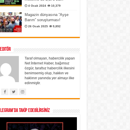
4 Ocak 2024
10,379
Magazin dünyasına “Ayşe
Barım” soruşturması!
26 Ocak 2025
9,892
 Editör
Taraf olmayan, habercilik yapan
Net İnternet Haber, bağımsız
özgür, tarafsız habercilik ilkesini
benimsemiş olup, hakkın ve
haklının yanında yer almayı ilke
edinmiştir.
ELEGRAM’DA TAKİP EDEBİLİRSİNİZ