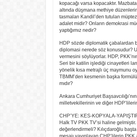
kopacağı varsa kopacaktır. Mazbatalı 
altında düşmana methiye düzenlerin 
tasmaları Kandil’den tutulan müptez
adalet midir? Onların demokrasi müca
yaptığımız nedir?
HDP sözde diplomatik çabalardan ba
diplomasi nerede söz konusudur? Ut
vermesini söylüyorlar. HDP, PKK’nın
Seri bir katilin işlediği cinayetleri 
yönelik kısa metrajlı üç maymunu 
TBMM’den kesmenin başka formülünü
mıdır?
Ankara Cumhuriyet Başsavcılığı’nın 
milletvekillerinin ve diğer HDP’lileri
CHP’YE: KES-KOPYALA-YAPIŞT
Halk TV PKK TV’si haline gelmiştir
değerlendirmeli? Kılıçdaroğlu başta
mesajı yayınlayan CHP’lilerin PKK adı