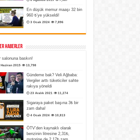
En düşük memur maaşı 32 bin
960 ₺’ye yükseldi!
3 Ocak 2024
7,896
er Haberler
 salonuna baskın!
 Haziran 2015
13,798
Gündeme bak? Veli Ağbaba:
Vergiler arttı tüketiciler sahte
rakıya yöneldi
23 Aralık 2021
11,274
Sigaraya paket başına 3₺ bir
zam daha!
4 Ocak 2024
10,813
ÖTV’den kaynaklı olarak
benzinin litresine 2,31₺,
motorine de 2,17₺ zam