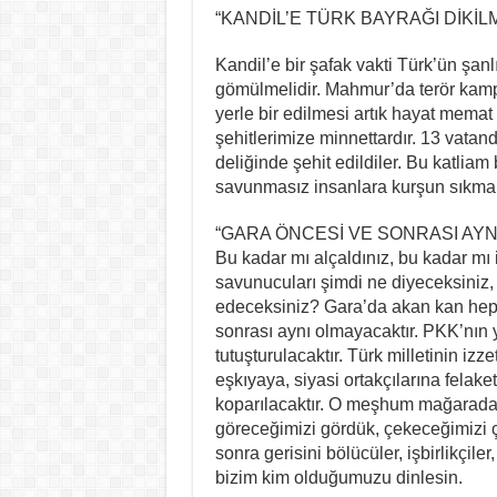
“KANDİL’E TÜRK BAYRAĞI DİKİLM
Kandil’e bir şafak vakti Türk’ün şanl
gömülmelidir. Mahmur’da terör kamplar
yerle bir edilmesi artık hayat mema
şehitlerimize minnettardır. 13 vata
deliğinde şehit edildiler. Bu katliam
savunmasız insanlara kurşun sıkmak t
“GARA ÖNCESİ VE SONRASI AYN
Bu kadar mı alçaldınız, bu kadar mı 
savunucuları şimdi ne diyeceksiniz, 
edeceksiniz? Gara’da akan kan hep
sonrası aynı olmayacaktır. PKK’nın 
tutuşturulacaktır. Türk milletinin izz
eşkıyaya, siyasi ortakçılarına felaket
koparılacaktır. O meşhum mağarada T
göreceğimizi gördük, çekeceğimizi ç
sonra gerisini bölücüler, işbirlikçile
bizim kim olduğumuzu dinlesin.