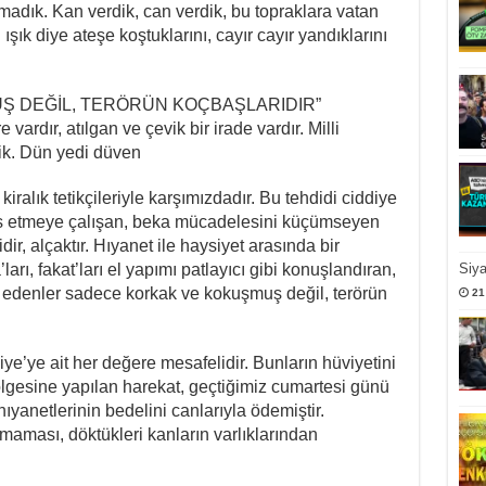
madık. Kan verdik, can verdik, bu topraklara vatan
ık diye ateşe koştuklarını, cayır cayır yandıklarını
Ş DEĞİL, TERÖRÜN KOÇBAŞLARIDIR”
re vardır, atılgan ve çevik bir irade vardır. Milli
tik. Dün yedi düven
iralık tetikçileriyle karşımızdadır. Bu tehdidi ciddiye
s etmeye çalışan, beka mücadelesini küçümseyen
idir, alçaktır. Hıyanet ile haysiyet arasında bir
rı, fakat’ları el yapımı patlayıcı gibi konuşlandıran,
Siy
a edenler sadece korkak ve kokuşmuş değil, terörün
21
ye’ye ait her değere mesafelidir. Bunların hüviyetini
lgesine yapılan harekat, geçtiğimiz cumartesi günü
ıyanetlerinin bedelini canlarıyla ödemiştir.
ılmaması, döktükleri kanların varlıklarından