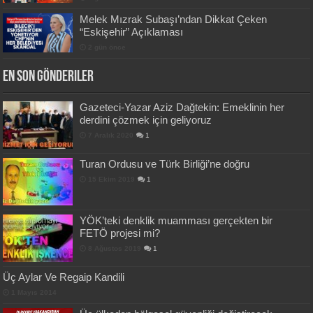
Melek Mızrak Subaşı’ndan Dikkat Çeken
“Eskişehir” Açıklaması
2 gün önce
En Son Gönderiler
Gazeteci-Yazar Aziz Dağtekin: Emeklinin her
derdini çözmek için geliyoruz
7 Aralık 2020
1
Turan Ordusu ve Türk Birliği’ne doğru
15 Ekim 2019
1
YÖK’teki denklik muamması gerçekten bir
FETÖ projesi mi?
8 Ağustos 2019
1
Üç Aylar Ve Regaip Kandili
1 Mayıs 2014