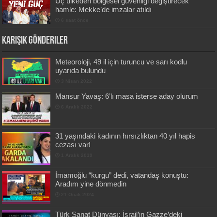
Üç ülkeden bölgesel güvenliği değiştirecek
hamle: Mekke’de imzalar atıldı
6 saat önce
Karışık Gönderiler
Meteoroloji, 49 il için turuncu ve sarı kodlu
uyarıda bulundu
3 Nisan 2022
Mansur Yavaş: 6’lı masa isterse aday olurum
6 Aralık 2022
31 yaşındaki kadının hırsızlıktan 40 yıl hapis
cezası var!
1 Aralık 2019
İmamoğlu “kurgu” dedi, vatandaş konuştu:
Aradım yine dönmedin
21 Ocak 2024
Türk Sanat Dünyası: İsrail’in Gazze’deki