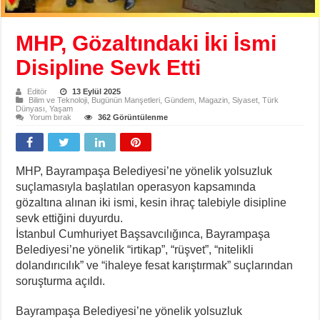
MHP, Gözaltındaki İki İsmi
Disipline Sevk Etti
Editör
13 Eylül 2025
Bilim ve Teknoloji
,
Bugünün Manşetleri
,
Gündem
,
Magazin
,
Siyaset
,
Türk
Dünyası
,
Yaşam
Yorum bırak
362 Görüntülenme
MHP, Bayrampaşa Belediyesi’ne yönelik yolsuzluk
suçlamasıyla başlatılan operasyon kapsamında
gözaltına alınan iki ismi, kesin ihraç talebiyle disipline
sevk ettiğini duyurdu.
İstanbul Cumhuriyet Başsavcılığınca, Bayrampaşa
Belediyesi’ne yönelik “irtikap”, “rüşvet”, “nitelikli
dolandırıcılık” ve “ihaleye fesat karıştırmak” suçlarından
soruşturma açıldı.
Bayrampaşa Belediyesi’ne yönelik yolsuzluk