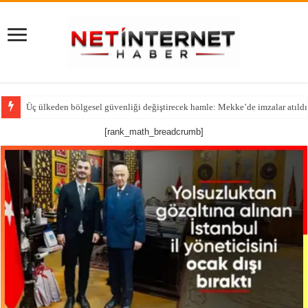
Üç ülkeden bölgesel güvenliği değiştirecek hamle: Mekke’de imzalar atıldı
[rank_math_breadcrumb]