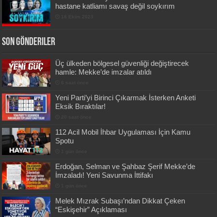
hastane katliamı savaş değil soykırım
18 Ekim 2023
Son Gönderiler
Üç ülkeden bölgesel güvenliği değiştirecek
hamle: Mekke’de imzalar atıldı
6 saat önce
Yeni Parti’yi Birinci Çıkarmak İsterken Anketi
Eksik Bıraktılar!
20 saat önce
112 Acil Mobil İhbar Uygulaması İçin Kamu
Spotu
1 gün önce
Erdoğan, Selman ve Şahbaz Şerif Mekke’de
İmzaladı! Yeni Savunma İttifakı
1 gün önce
Melek Mızrak Subaşı’ndan Dikkat Çeken
“Eskişehir” Açıklaması