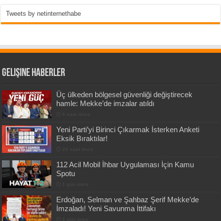
Tweets by netinternethabe
Gelişine Haberler
Üç ülkeden bölgesel güvenliği değiştirecek
hamle: Mekke’de imzalar atıldı
6 saat önce
Yeni Parti’yi Birinci Çıkarmak İsterken Anketi
Eksik Bıraktılar!
20 saat önce
112 Acil Mobil İhbar Uygulaması İçin Kamu
Spotu
1 gün önce
Erdoğan, Selman ve Şahbaz Şerif Mekke’de
İmzaladı! Yeni Savunma İttifakı
1 gün önce