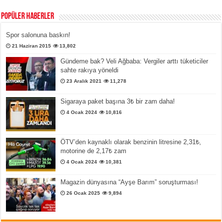
Popüler Haberler
Spor salonuna baskın!
21 Haziran 2015
13,802
Gündeme bak? Veli Ağbaba: Vergiler arttı tüketiciler
sahte rakıya yöneldi
23 Aralık 2021
11,278
Sigaraya paket başına 3₺ bir zam daha!
4 Ocak 2024
10,816
ÖTV’den kaynaklı olarak benzinin litresine 2,31₺,
motorine de 2,17₺ zam
4 Ocak 2024
10,381
Magazin dünyasına “Ayşe Barım” soruşturması!
26 Ocak 2025
9,894