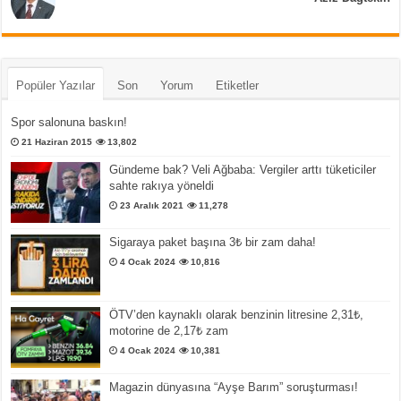
Popüler Yazılar
Son
Yorum
Etiketler
Spor salonuna baskın!
21 Haziran 2015
13,802
Gündeme bak? Veli Ağbaba: Vergiler arttı tüketiciler
sahte rakıya yöneldi
23 Aralık 2021
11,278
Sigaraya paket başına 3₺ bir zam daha!
4 Ocak 2024
10,816
ÖTV’den kaynaklı olarak benzinin litresine 2,31₺,
motorine de 2,17₺ zam
4 Ocak 2024
10,381
Magazin dünyasına “Ayşe Barım” soruşturması!