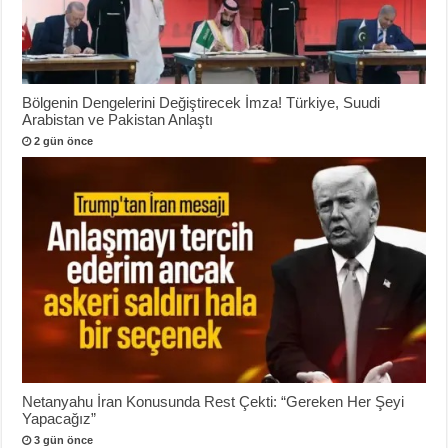
Bölgenin Dengelerini Değiştirecek İmza! Türkiye, Suudi
Arabistan ve Pakistan Anlaştı
2 gün önce
Netanyahu İran Konusunda Rest Çekti: “Gereken Her Şeyi
Yapacağız”
3 gün önce