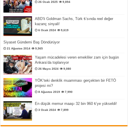
26 Ocak 2025
9,894
ABD’li Goldman Sachs, Türk ₺’sında reel değer
kazanç sinyali!
6 Ocak 2024
9,619
Siyaset Gündemi Baş Döndürüyor
21 Ağustos 2014
9,565
Yaşam mücadelesi veren emekliler zam için bugün
Ankara’da toplanıyor
26 Mayıs 2024
9,080
YÖK’teki denklik muamması gerçekten bir FETÖ
projesi mi?
8 Ağustos 2019
7,990
En düşük memur maaşı 32 bin 960 ₺’ye yükseldi!
3 Ocak 2024
7,899