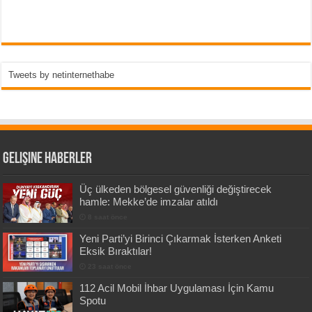
Tweets by netinternethabe
Gelişine Haberler
Üç ülkeden bölgesel güvenliği değiştirecek
hamle: Mekke’de imzalar atıldı
8 saat önce
Yeni Parti’yi Birinci Çıkarmak İsterken Anketi
Eksik Bıraktılar!
23 saat önce
112 Acil Mobil İhbar Uygulaması İçin Kamu
Spotu