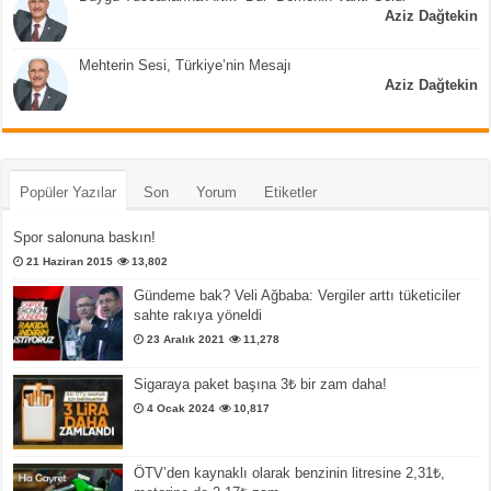
Aziz Dağtekin
Mehterin Sesi, Türkiye’nin Mesajı
Aziz Dağtekin
Popüler Yazılar
Son
Yorum
Etiketler
Spor salonuna baskın!
21 Haziran 2015
13,802
Gündeme bak? Veli Ağbaba: Vergiler arttı tüketiciler
sahte rakıya yöneldi
23 Aralık 2021
11,278
Sigaraya paket başına 3₺ bir zam daha!
4 Ocak 2024
10,817
ÖTV’den kaynaklı olarak benzinin litresine 2,31₺,