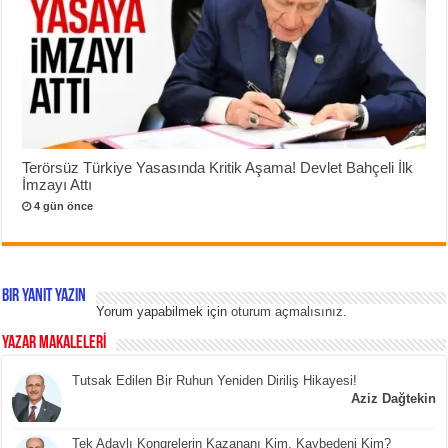
Terörsüz Türkiye Yasasında Kritik Aşama! Devlet Bahçeli İlk
İmzayı Attı
4 gün önce
Bir yanıt yazın
Yorum yapabilmek için
oturum açmalısınız
.
YAZAR MAKALELERİ
Tutsak Edilen Bir Ruhun Yeniden Diriliş Hikayesi!
Aziz Dağtekin
Tek Adaylı Kongrelerin Kazananı Kim, Kaybedeni Kim?