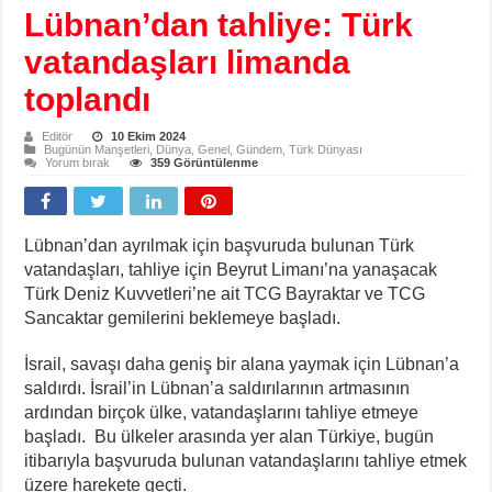
Lübnan’dan tahliye: Türk
vatandaşları limanda
toplandı
Editör
10 Ekim 2024
Bugünün Manşetleri
,
Dünya
,
Genel
,
Gündem
,
Türk Dünyası
Yorum bırak
359 Görüntülenme
Lübnan’dan ayrılmak için başvuruda bulunan Türk
vatandaşları, tahliye için Beyrut Limanı’na yanaşacak
Türk Deniz Kuvvetleri’ne ait TCG Bayraktar ve TCG
Sancaktar gemilerini beklemeye başladı.
İsrail, savaşı daha geniş bir alana yaymak için Lübnan’a
saldırdı. İsrail’in Lübnan’a saldırılarının artmasının
ardından birçok ülke, vatandaşlarını tahliye etmeye
başladı. Bu ülkeler arasında yer alan Türkiye, bugün
itibarıyla başvuruda bulunan vatandaşlarını tahliye etmek
üzere harekete geçti.