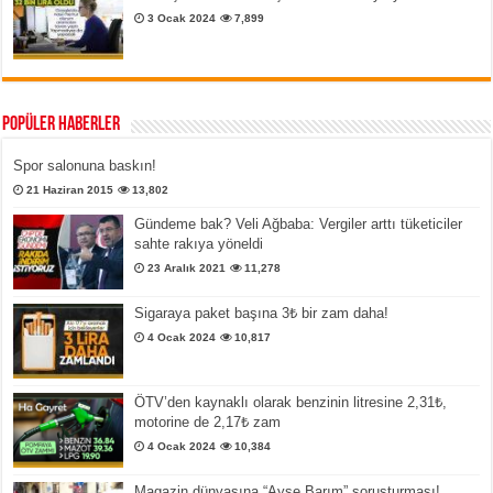
3 Ocak 2024
7,899
Popüler Haberler
Spor salonuna baskın!
21 Haziran 2015
13,802
Gündeme bak? Veli Ağbaba: Vergiler arttı tüketiciler
sahte rakıya yöneldi
23 Aralık 2021
11,278
Sigaraya paket başına 3₺ bir zam daha!
4 Ocak 2024
10,817
ÖTV’den kaynaklı olarak benzinin litresine 2,31₺,
motorine de 2,17₺ zam
4 Ocak 2024
10,384
Magazin dünyasına “Ayşe Barım” soruşturması!