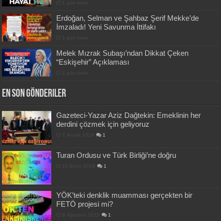
1 gün önce
Erdoğan, Selman ve Şahbaz Şerif Mekke’de
İmzaladı! Yeni Savunma İttifakı
1 gün önce
Melek Mızrak Subaşı’ndan Dikkat Çeken
“Eskişehir” Açıklaması
2 gün önce
En Son Gönderiler
Gazeteci-Yazar Aziz Dağtekin: Emeklinin her
derdini çözmek için geliyoruz
7 Aralık 2020
1
Turan Ordusu ve Türk Birliği’ne doğru
15 Ekim 2019
1
YÖK’teki denklik muamması gerçekten bir
FETÖ projesi mi?
8 Ağustos 2019
1