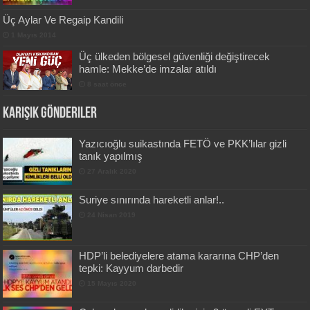
Üç Aylar Ve Regaip Kandili
1 Mayıs 2014
Üç ülkeden bölgesel güvenliği değiştirecek
hamle: Mekke’de imzalar atıldı
8 saat önce
Karışık Gönderiler
Yazıcıoğlu suikastında FETÖ ve PKK’lılar gizli
tanık yapılmış
27 Aralık 2020
Suriye sınırında hareketli anlar!..
24 Nisan 2019
HDP’li belediyelere atama kararına CHP’den
tepki: Kayyum darbedir
15 Mayıs 2020