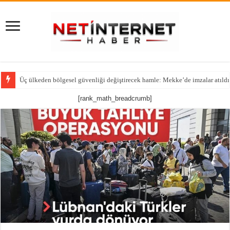
Üç ülkeden bölgesel güvenliği değiştirecek hamle: Mekke’de imzalar atıldı
[rank_math_breadcrumb]