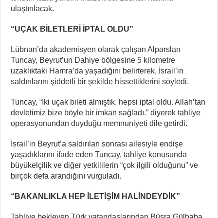
ulaştırılacak.
“UÇAK BİLETLERİ İPTAL OLDU”
Lübnan’da akademisyen olarak çalışan Alparslan
Tuncay, Beyrut’un Dahiye bölgesine 5 kilometre
uzaklıktaki Hamra’da yaşadığını belirterek, İsrail’in
saldırılarını şiddetli bir şekilde hissettiklerini söyledi.
Tuncay, “İki uçak bileti almıştık, hepsi iptal oldu. Allah’tan
devletimiz bize böyle bir imkan sağladı.” diyerek tahliye
operasyonundan duyduğu memnuniyeti dile getirdi.
İsrail’in Beyrut’a saldırıları sonrası ailesiyle endişe
yaşadıklarını ifade eden Tuncay, tahliye konusunda
büyükelçilik ve diğer yetkililerin “çok ilgili olduğunu” ve
birçok defa arandığını vurguladı.
“BAKANLIKLA HEP İLETİŞİM HALİNDEYDİK”
Tahliye bekleyen Türk vatandaşlarından Büşra Gülbaba