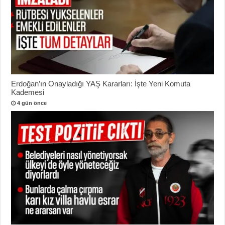
Erdoğan’ın Onayladığı YAŞ Kararları: İşte Yeni Komuta
Kademesi
4 gün önce