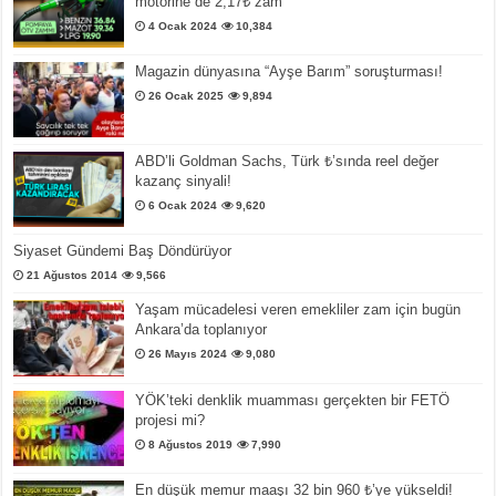
motorine de 2,17₺ zam
4 Ocak 2024
10,384
Magazin dünyasına “Ayşe Barım” soruşturması!
26 Ocak 2025
9,894
ABD’li Goldman Sachs, Türk ₺’sında reel değer
kazanç sinyali!
6 Ocak 2024
9,620
Siyaset Gündemi Baş Döndürüyor
21 Ağustos 2014
9,566
Yaşam mücadelesi veren emekliler zam için bugün
Ankara’da toplanıyor
26 Mayıs 2024
9,080
YÖK’teki denklik muamması gerçekten bir FETÖ
projesi mi?
8 Ağustos 2019
7,990
En düşük memur maaşı 32 bin 960 ₺’ye yükseldi!