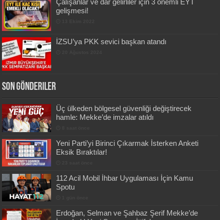
Çalışanlar ve dar gelirliler için 3 önemli EYT
gelişmesi!
13 Ekim 2022
İZSU’ya PKK sevici başkan atandı
20 Ağustos 2024
Son Gönderiler
Üç ülkeden bölgesel güvenliği değiştirecek
hamle: Mekke’de imzalar atıldı
8 saat önce
Yeni Parti’yi Birinci Çıkarmak İsterken Anketi
Eksik Bıraktılar!
23 saat önce
112 Acil Mobil İhbar Uygulaması İçin Kamu
Spotu
1 gün önce
Erdoğan, Selman ve Şahbaz Şerif Mekke’de