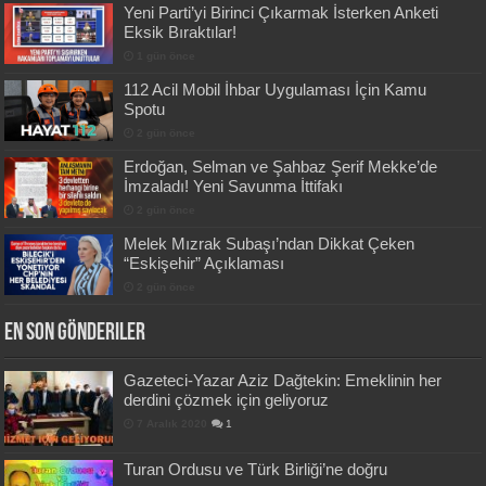
Yeni Parti’yi Birinci Çıkarmak İsterken Anketi
Eksik Bıraktılar!
1 gün önce
112 Acil Mobil İhbar Uygulaması İçin Kamu
Spotu
2 gün önce
Erdoğan, Selman ve Şahbaz Şerif Mekke’de
İmzaladı! Yeni Savunma İttifakı
2 gün önce
Melek Mızrak Subaşı’ndan Dikkat Çeken
“Eskişehir” Açıklaması
2 gün önce
En Son Gönderiler
Gazeteci-Yazar Aziz Dağtekin: Emeklinin her
derdini çözmek için geliyoruz
7 Aralık 2020
1
Turan Ordusu ve Türk Birliği’ne doğru