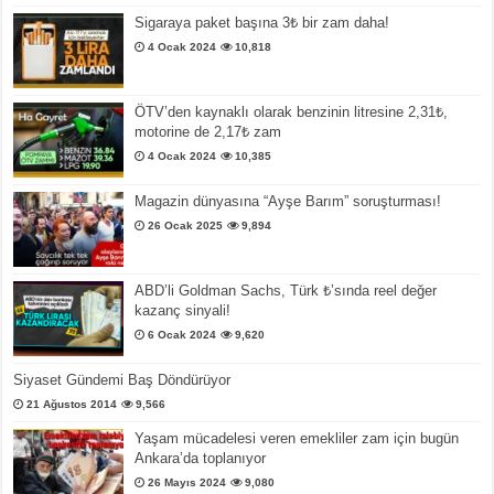
Sigaraya paket başına 3₺ bir zam daha!
4 Ocak 2024
10,818
ÖTV’den kaynaklı olarak benzinin litresine 2,31₺,
motorine de 2,17₺ zam
4 Ocak 2024
10,385
Magazin dünyasına “Ayşe Barım” soruşturması!
26 Ocak 2025
9,894
ABD’li Goldman Sachs, Türk ₺’sında reel değer
kazanç sinyali!
6 Ocak 2024
9,620
Siyaset Gündemi Baş Döndürüyor
21 Ağustos 2014
9,566
Yaşam mücadelesi veren emekliler zam için bugün
Ankara’da toplanıyor
26 Mayıs 2024
9,080