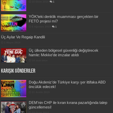
15 Ekim 2019
1
YÖK’teki denklik muamması gerçekten bir
FETÖ projesi mi?
8 Ağustos 2019
1
Üç Aylar Ve Regaip Kandili
1 Mayıs 2014
Üç ülkeden bölgesel güvenliği değiştirecek
hamle: Mekke’de imzalar atıldı
14 saat önce
Karışık Gönderiler
Doğu Akdeniz’de Türkiye karşı şer ittifaka ABD
öncülük edecek!
21 Aralık 2019
DEM’nin CHP ile kıran kırana pazarlığında talep
güncellemesi!
23 Ocak 2024