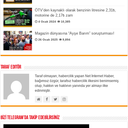
ÖTV’den kaynaklı olarak benzinin litresine 2,31₺,
motorine de 2,17₺ zam
4 Ocak 2024
10,385
Magazin dünyasına “Ayşe Barım” soruşturması!
26 Ocak 2025
9,894
Taraf Editör
Taraf olmayan, habercilik yapan Net İnternet Haber,
bağımsız özgür, tarafsız habercilik ilkesini benimsemiş
olup, hakkın ve haklının yanında yer almayı ilke
edinmiştir.
BİZİ TELEGRAM’DA TAKİP EDEBİLİRSİNİZ