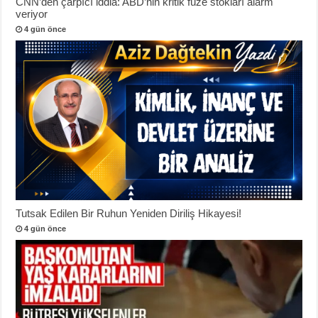
CNN’den çarpıcı iddia: ABD’nin kritik füze stokları alarm
veriyor
4 gün önce
Tutsak Edilen Bir Ruhun Yeniden Diriliş Hikayesi!
4 gün önce