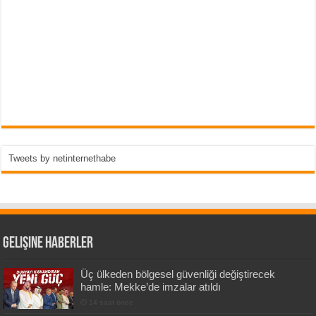
Tweets by netinternethabe
Gelişine Haberler
Üç ülkeden bölgesel güvenliği değiştirecek
hamle: Mekke’de imzalar atıldı
14 saat önce