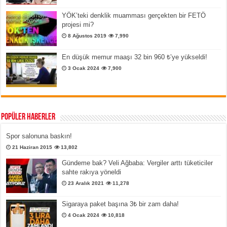
YÖK’teki denklik muamması gerçekten bir FETÖ
projesi mi?
8 Ağustos 2019
7,990
En düşük memur maaşı 32 bin 960 ₺’ye yükseldi!
3 Ocak 2024
7,900
Popüler Haberler
Spor salonuna baskın!
21 Haziran 2015
13,802
Gündeme bak? Veli Ağbaba: Vergiler arttı tüketiciler
sahte rakıya yöneldi
23 Aralık 2021
11,278
Sigaraya paket başına 3₺ bir zam daha!
4 Ocak 2024
10,818