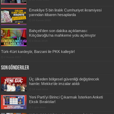
Emekliye 5 bin liralık Cumhuriyet ikramiyesi
yarından itibaren hesaplarda
10 Kasım 2023
Bahçeli’den son dakika açıklaması:
Kılıçdaroğlu’na mahkeme yolu açılmıştır
4 Ekim 2019
Türk-Kürt kardeştir, Barzani ile PKK kalleştir!
2 Kasım 2017
Son Gönderiler
Üç ülkeden bölgesel güvenliği değiştirecek
hamle: Mekke’de imzalar atıldı
14 saat önce
Yeni Parti’yi Birinci Çıkarmak İsterken Anketi
Eksik Bıraktılar!
1 gün önce