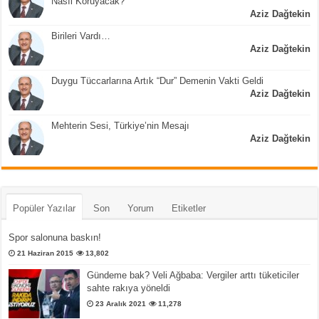
Nasıl Koruyacak?
Aziz Dağtekin
Birileri Vardı…
Aziz Dağtekin
Duygu Tüccarlarına Artık “Dur” Demenin Vakti Geldi
Aziz Dağtekin
Mehterin Sesi, Türkiye’nin Mesajı
Aziz Dağtekin
Popüler Yazılar
Son
Yorum
Etiketler
Spor salonuna baskın!
21 Haziran 2015
13,802
Gündeme bak? Veli Ağbaba: Vergiler arttı tüketiciler
sahte rakıya yöneldi
23 Aralık 2021
11,278