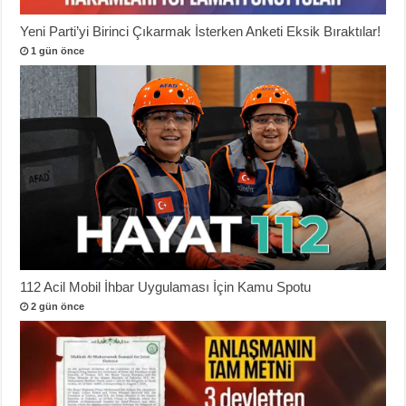
Yeni Parti’yi Birinci Çıkarmak İsterken Anketi Eksik Bıraktılar!
1 gün önce
112 Acil Mobil İhbar Uygulaması İçin Kamu Spotu
2 gün önce