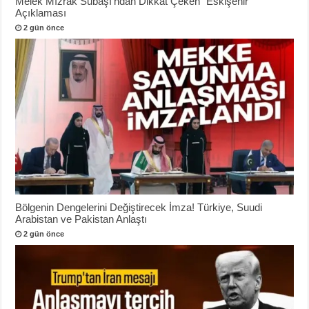
Melek Mızrak Subaşı’ndan Dikkat Çeken “Eskişehir”
Açıklaması
2 gün önce
Bölgenin Dengelerini Değiştirecek İmza! Türkiye, Suudi
Arabistan ve Pakistan Anlaştı
2 gün önce