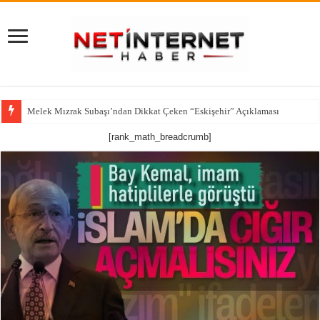
Melek Mızrak Subaşı’ndan Dikkat Çeken “Eskişehir” Açıklaması
[rank_math_breadcrumb]