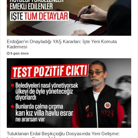
Erdoğan’ın Onayladığı YAŞ Kararları: İşte Yeni Komuta
Kademesi
5 gün önce
Tutuklanan Erdal Beşikçioğlu Dosyasında Yeni Gelişme: