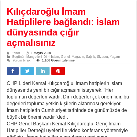
Kılıçdaroğlu İmam
Hatiplilere bağlandı: İslam
dünyasında çığır
açmalısınız
Editör
1 Mayıs 2020
Bugünün Manşetleri
,
Din-i İslam
,
Genel
,
Magazin
,
Sağlık
,
Siyaset
,
Yaşam
Yorum bırak
1,106 Görüntülenme
CHP Lideri Kemal Kılıçdaroğlu, imam hatiplerin İslam
dünyasında yeni bir çığır açmasını isteyerek, “Her
toplumun değerleri vardır. Dini değerler çok önemlidir, bu
değerleri topluma yetkin kişilerin aktarması gerekiyor.
İmam hatiplerin Cumhuriyet tarihinde de günümüzde de
büyük bir önemi vardır.”dedi.
CHP Genel Başkanı Kemal Kılıçdaroğlu, Genç İmam
Hatipliler Derneği üyeleri ile video konferans yöntemiyle