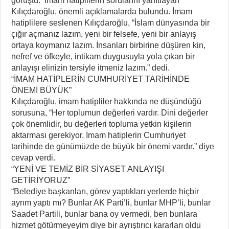
görüştü. İmam hatiplilerin sorularını yanıtlayan
Kılıçdaroğlu, önemli açıklamalarda bulundu. İmam
hatiplilere seslenen Kılıçdaroğlu, “İslam dünyasında bir
çığır açmanız lazım, yeni bir felsefe, yeni bir anlayış
ortaya koymanız lazım. İnsanları birbirine düşüren kin,
nefref ve öfkeyle, intikam duygusuyla yola çıkan bir
anlayışı elinizin tersiyle itmeniz lazım.” dedi.
“İMAM HATİPLERİN CUMHURİYET TARİHİNDE
ÖNEMİ BÜYÜK”
Kılıçdaroğlu, imam hatipliler hakkında ne düşündüğü
sorusuna, “Her toplumun değerleri vardır. Dini değerler
çok önemlidir, bu değerleri topluma yetkin kişilerin
aktarması gerekiyor. İmam hatiplerin Cumhuriyet
tarihinde de günümüzde de büyük bir önemi vardır.” diye
cevap verdi.
“YENİ VE TEMİZ BİR SİYASET ANLAYIŞI
GETİRİYORUZ”
“Belediye başkanları, görev yaptıkları yerlerde hiçbir
ayrım yaptı mı? Bunlar AK Parti’li, bunlar MHP’li, bunlar
Saadet Partili, bunlar bana oy vermedi, ben bunlara
hizmet götürmeyeyim diye bir ayrıştırıcı kararları oldu