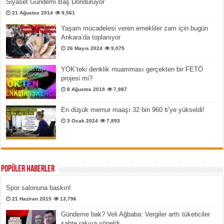
Siyaset Gündemi Baş Döndürüyor
21 Ağustos 2014
9,561
Yaşam mücadelesi veren emekliler zam için bugün
Ankara’da toplanıyor
26 Mayıs 2024
9,075
YÖK’teki denklik muamması gerçekten bir FETÖ
projesi mi?
8 Ağustos 2019
7,987
En düşük memur maaşı 32 bin 960 ₺’ye yükseldi!
3 Ocak 2024
7,893
Popüler Haberler
Spor salonuna baskın!
21 Haziran 2015
13,796
Gündeme bak? Veli Ağbaba: Vergiler arttı tüketiciler
sahte rakıya yöneldi