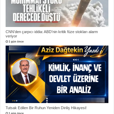
CNN’den çarpıcı iddia: ABD’nin kritik füze stokları alarm
veriyor
1 gün önce
Tutsak Edilen Bir Ruhun Yeniden Diriliş Hikayesi!
1 gün önce