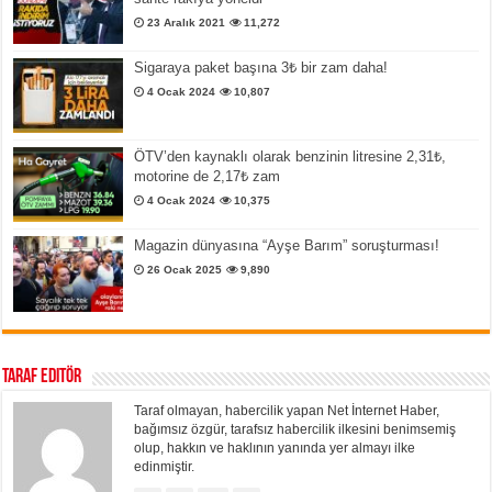
23 Aralık 2021
11,272
Sigaraya paket başına 3₺ bir zam daha!
4 Ocak 2024
10,807
ÖTV’den kaynaklı olarak benzinin litresine 2,31₺,
motorine de 2,17₺ zam
4 Ocak 2024
10,375
Magazin dünyasına “Ayşe Barım” soruşturması!
26 Ocak 2025
9,890
Taraf Editör
Taraf olmayan, habercilik yapan Net İnternet Haber,
bağımsız özgür, tarafsız habercilik ilkesini benimsemiş
olup, hakkın ve haklının yanında yer almayı ilke
edinmiştir.