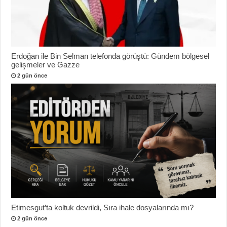
Erdoğan ile Bin Selman telefonda görüştü: Gündem bölgesel
gelişmeler ve Gazze
2 gün önce
Etimesgut’ta koltuk devrildi, Sıra ihale dosyalarında mı?
2 gün önce