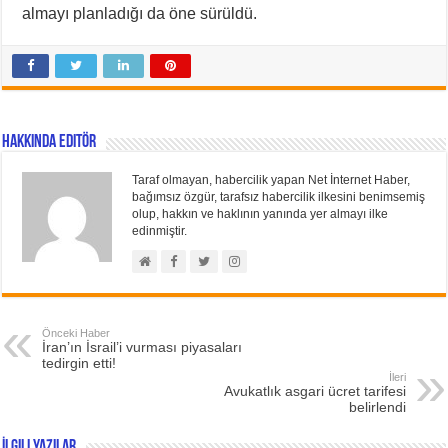
almayı planladığı da öne sürüldü.
Hakkında Editör
Taraf olmayan, habercilik yapan Net İnternet Haber,
bağımsız özgür, tarafsız habercilik ilkesini benimsemiş
olup, hakkın ve haklının yanında yer almayı ilke
edinmiştir.
Önceki Haber
İran’ın İsrail’i vurması piyasaları
tedirgin etti!
İleri
Avukatlık asgari ücret tarifesi
belirlendi
İlgili Yazılar