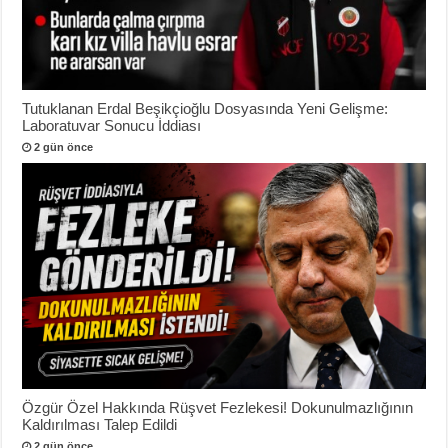
Tutuklanan Erdal Beşikçioğlu Dosyasında Yeni Gelişme:
Laboratuvar Sonucu İddiası
2 gün önce
Özgür Özel Hakkında Rüşvet Fezlekesi! Dokunulmazlığının
Kaldırılması Talep Edildi
2 gün önce