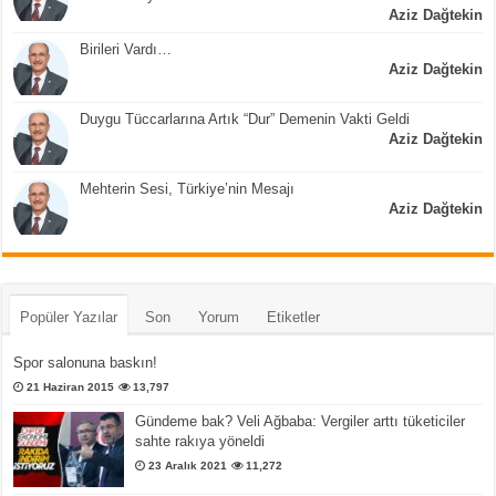
Aziz Dağtekin
Birileri Vardı…
Aziz Dağtekin
Duygu Tüccarlarına Artık “Dur” Demenin Vakti Geldi
Aziz Dağtekin
Mehterin Sesi, Türkiye’nin Mesajı
Aziz Dağtekin
Popüler Yazılar
Son
Yorum
Etiketler
Spor salonuna baskın!
21 Haziran 2015
13,797
Gündeme bak? Veli Ağbaba: Vergiler arttı tüketiciler
sahte rakıya yöneldi
23 Aralık 2021
11,272