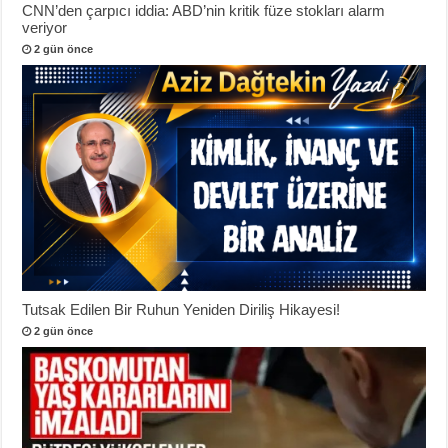
CNN’den çarpıcı iddia: ABD’nin kritik füze stokları alarm
veriyor
2 gün önce
Tutsak Edilen Bir Ruhun Yeniden Diriliş Hikayesi!
2 gün önce