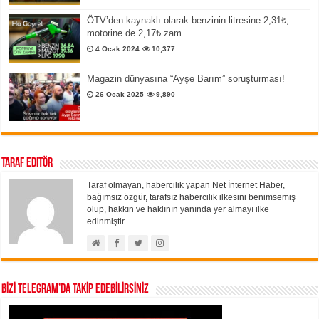
ÖTV’den kaynaklı olarak benzinin litresine 2,31₺,
motorine de 2,17₺ zam
4 Ocak 2024
10,377
Magazin dünyasına “Ayşe Barım” soruşturması!
26 Ocak 2025
9,890
Taraf Editör
Taraf olmayan, habercilik yapan Net İnternet Haber,
bağımsız özgür, tarafsız habercilik ilkesini benimsemiş
olup, hakkın ve haklının yanında yer almayı ilke
edinmiştir.
BİZİ TELEGRAM’DA TAKİP EDEBİLİRSİNİZ