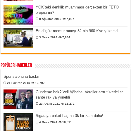
YÖK’teki denklik muamması gerçekten bir FETÖ
projesi mi?
8 Ağustos 2019
7,987
En düşük memur maaşı 32 bin 960 ₺’ye yükseldi!
3 Ocak 2024
7,894
Popüler Haberler
Spor salonuna baskın!
21 Haziran 2015
13,797
Gündeme bak? Veli Ağbaba: Vergiler arttı tüketiciler
sahte rakıya yöneldi
23 Aralık 2021
11,272
Sigaraya paket başına 3₺ bir zam daha!
4 Ocak 2024
10,811