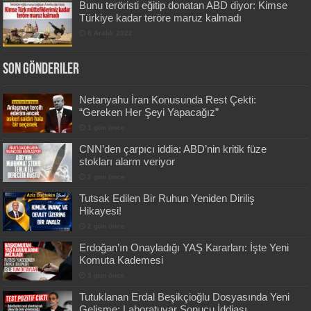
Bunu teröristi eğitip donatan ABD diyor: Kimse
Türkiye kadar teröre maruz kalmadı
8 Aralık 2022
Son Gönderiler
Netanyahu İran Konusunda Rest Çekti:
“Gereken Her Şeyi Yapacağız”
1 gün önce
CNN’den çarpıcı iddia: ABD’nin kritik füze
stokları alarm veriyor
2 gün önce
Tutsak Edilen Bir Ruhun Yeniden Diriliş
Hikayesi!
2 gün önce
Erdoğan’ın Onayladığı YAŞ Kararları: İşte Yeni
Komuta Kademesi
3 gün önce
Tutuklanan Erdal Beşikçioğlu Dosyasında Yeni
Gelişme: Laboratuvar Sonucu İddiası