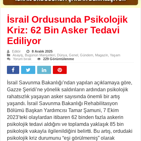
İsrail Ordusunda Psikolojik
Kriz: 62 Bin Asker Tedavi
Ediliyor
Editör
8 Aralık 2025
Asayiş
,
Bugünün Manşetleri
,
Dünya
,
Genel
,
Gündem
,
Magazin
,
Yaşam
Yorum bırak
229 Görüntülenme
İsrail Savunma Bakanlığı’ndan yapılan açıklamaya göre,
Gazze Şeridi’ne yönelik saldırıların ardından psikolojik
rahatsızlık yaşayan asker sayısında önemli bir artış
yaşandı. İsrail Savunma Bakanlığı Rehabilitasyon
Bölümü Başkan Yardımcısı Tamar Şamuni, 7 Ekim
2023’teki olaylardan itibaren 62 binden fazla askerin
psikolojik tedavi aldığını ve toplamda yaklaşık 85 bin
psikolojik vakayla ilgilenildiğini belirtti. Bu artış, ordudaki
psikolojik kriz durumunu “eşi görülmemiş” olarak