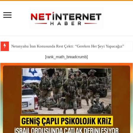
Netanyahu İran Konusunda Rest Çekti: “Gereken Her Şeyi Yapacağız”
CNN’den çarpıcı iddia: ABD’nin kritik füze stokları alarm veriyor
[rank_math_breadcrumb]