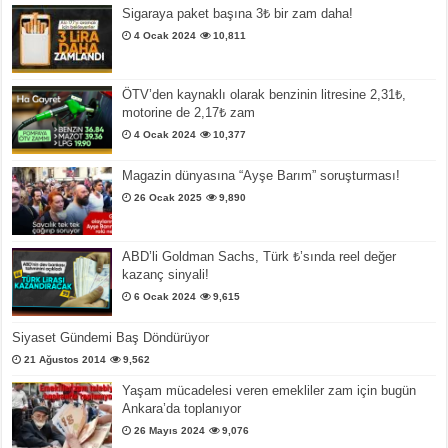
Sigaraya paket başına 3₺ bir zam daha!
4 Ocak 2024
10,811
ÖTV’den kaynaklı olarak benzinin litresine 2,31₺,
motorine de 2,17₺ zam
4 Ocak 2024
10,377
Magazin dünyasına “Ayşe Barım” soruşturması!
26 Ocak 2025
9,890
ABD’li Goldman Sachs, Türk ₺’sında reel değer
kazanç sinyali!
6 Ocak 2024
9,615
Siyaset Gündemi Baş Döndürüyor
21 Ağustos 2014
9,562
Yaşam mücadelesi veren emekliler zam için bugün
Ankara’da toplanıyor
26 Mayıs 2024
9,076