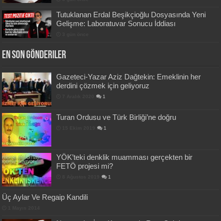
Tutuklanan Erdal Beşikçioğlu Dosyasında Yeni
Gelişme: Laboratuvar Sonucu İddiası
3 gün önce
En Son Gönderiler
Gazeteci-Yazar Aziz Dağtekin: Emeklinin her
derdini çözmek için geliyoruz
7 Aralık 2020
1
Turan Ordusu ve Türk Birliği’ne doğru
15 Ekim 2019
1
YÖK’teki denklik muamması gerçekten bir
FETÖ projesi mi?
8 Ağustos 2019
1
Üç Aylar Ve Regaip Kandili
1 Mayıs 2014