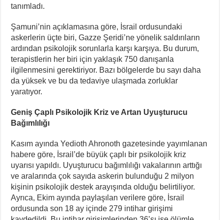
tanımladı.
Şamuni’nin açıklamasına göre, İsrail ordusundaki
askerlerin üçte biri, Gazze Şeridi’ne yönelik saldırıların
ardından psikolojik sorunlarla karşı karşıya. Bu durum,
terapistlerin her biri için yaklaşık 750 danışanla
ilgilenmesini gerektiriyor. Bazı bölgelerde bu sayı daha
da yüksek ve bu da tedaviye ulaşmada zorluklar
yaratıyor.
Geniş Çaplı Psikolojik Kriz ve Artan Uyuşturucu
Bağımlılığı
Kasım ayında Yedioth Ahronoth gazetesinde yayımlanan
habere göre, İsrail’de büyük çaplı bir psikolojik kriz
uyarısı yapıldı. Uyuşturucu bağımlılığı vakalarının arttığı
ve aralarında çok sayıda askerin bulunduğu 2 milyon
kişinin psikolojik destek arayışında olduğu belirtiliyor.
Ayrıca, Ekim ayında paylaşılan verilere göre, İsrail
ordusunda son 18 ay içinde 279 intihar girişimi
kaydedildi. Bu intihar girişimlerinden 36’sı ise ölümle