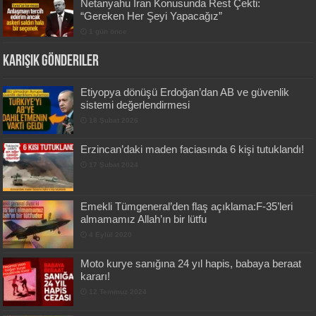
Netanyahu İran Konusunda Rest Çekti:
“Gereken Her Şeyi Yapacağız”
1 gün önce
Karışık Gönderiler
Etiyopya dönüşü Erdoğan’dan AB ve güvenlik
sistemi değerlendirmesi
18 Şubat 2026
Erzincan’daki maden faciasında 6 kişi tutuklandı!
17 Şubat 2024
Emekli Tümgeneral’den flaş açıklama:F-35’leri
almamamız Allah’ın bir lütfu
4 Eylül 2020
Moto kurye sanığına 24 yıl hapis, babaya beraat
kararı!
12 Temmuz 2024