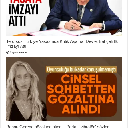
Terörsüz Türkiye Yasasında Kritik Aşama! Devlet Bahçeli İlk
İmzayı Attı
3 gün önce
Bennu Gerede gözaltına alındı! “Portatif vibratör” sözleri