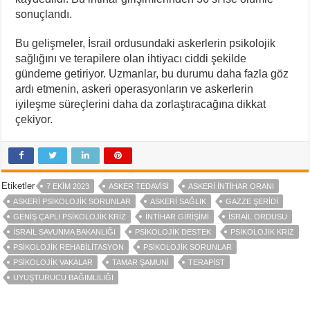
sonuçlandı.
Bu gelişmeler, İsrail ordusundaki askerlerin psikolojik
sağlığını ve terapilere olan ihtiyacı ciddi şekilde
gündeme getiriyor. Uzmanlar, bu durumu daha fazla göz
ardı etmenin, askeri operasyonların ve askerlerin
iyileşme süreçlerini daha da zorlaştıracağına dikkat
çekiyor.
Etiketler
7 EKIM 2023
ASKER TEDAVISI
ASKERI INTIHAR ORANI
ASKERI PSIKOLOJIK SORUNLAR
ASKERI SAĞLIK
GAZZE ŞERIDI
GENIŞ ÇAPLI PSIKOLOJIK KRIZ
INTIHAR GIRIŞIMI
İSRAIL ORDUSU
İSRAIL SAVUNMA BAKANLIĞI
PSIKOLOJIK DESTEK
PSIKOLOJIK KRIZ
PSIKOLOJIK REHABILITASYON
PSIKOLOJIK SORUNLAR
PSIKOLOJIK VAKALAR
TAMAR ŞAMUNI
TERAPIST
UYUŞTURUCU BAĞIMLILIĞI