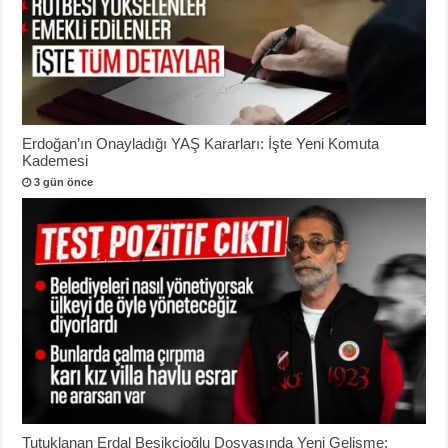
Erdoğan’ın Onayladığı YAŞ Kararları: İşte Yeni Komuta
Kademesi
3 gün önce
Tutuklanan Erdal Beşikçioğlu Dosyasında Yeni Gelişme: