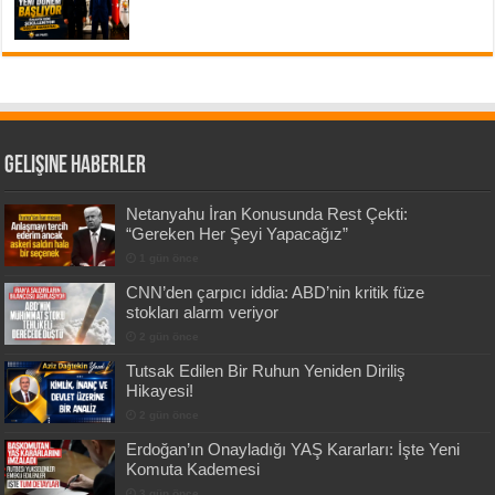
Gelişine Haberler
Netanyahu İran Konusunda Rest Çekti:
“Gereken Her Şeyi Yapacağız”
1 gün önce
CNN’den çarpıcı iddia: ABD’nin kritik füze
stokları alarm veriyor
2 gün önce
Tutsak Edilen Bir Ruhun Yeniden Diriliş
Hikayesi!
2 gün önce
Erdoğan’ın Onayladığı YAŞ Kararları: İşte Yeni
Komuta Kademesi
3 gün önce