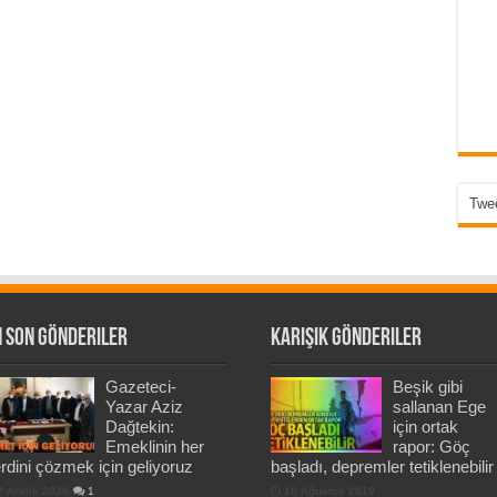
Twee
 Son Gönderiler
Karışık Gönderiler
Gazeteci-
Beşik gibi
Yazar Aziz
sallanan Ege
Dağtekin:
için ortak
Emeklinin her
rapor: Göç
rdini çözmek için geliyoruz
başladı, depremler tetiklenebilir
7 Aralık 2020
1
10 Ağustos 2019