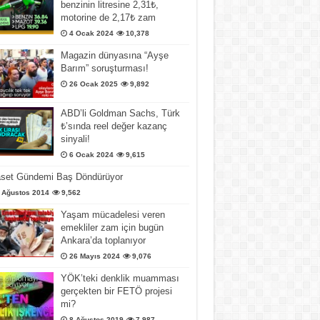
benzinin litresine 2,31₺,
motorine de 2,17₺ zam
4 Ocak 2024
10,378
Magazin dünyasına “Ayşe
Barım” soruşturması!
26 Ocak 2025
9,892
ABD’li Goldman Sachs, Türk
₺’sında reel değer kazanç
sinyali!
6 Ocak 2024
9,615
aset Gündemi Baş Döndürüyor
 Ağustos 2014
9,562
Yaşam mücadelesi veren
emekliler zam için bugün
Ankara’da toplanıyor
26 Mayıs 2024
9,076
YÖK’teki denklik muamması
gerçekten bir FETÖ projesi
mi?
8 Ağustos 2019
7,987