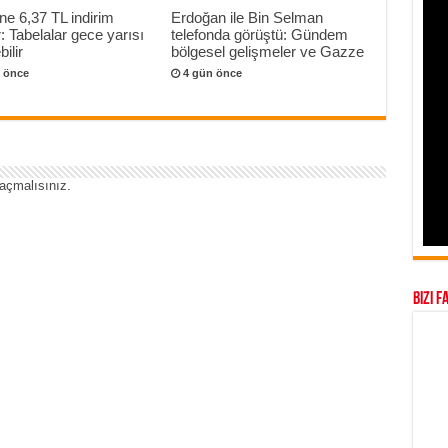
ne 6,37 TL indirim
Erdoğan ile Bin Selman
r: Tabelalar gece yarısı
telefonda görüştü: Gündem
ilir
bölgesel gelişmeler ve Gazze
 önce
4 gün önce
açmalısınız
.
Bizi F