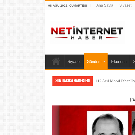
Ana Sayfa
Siyaset
08 AĞU 2026, CUMARTESI
Siyaset
Gündem
Ekonomi
Son Dakika Haberleri
112 Acil Mobil İhbar U
[r