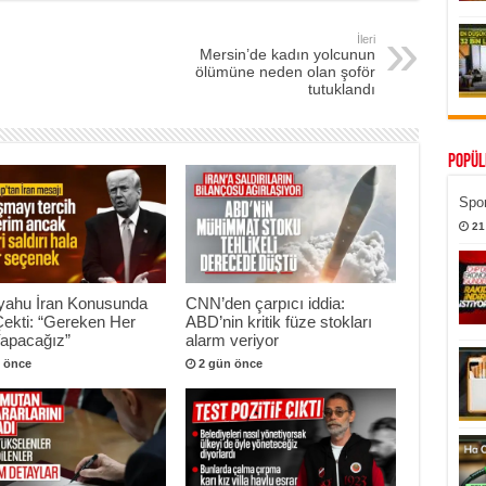
İleri
Mersin’de kadın yolcunun
ölümüne neden olan şoför
tutuklandı
Popül
Spor
21
yahu İran Konusunda
CNN’den çarpıcı iddia:
Çekti: “Gereken Her
ABD’nin kritik füze stokları
Yapacağız”
alarm veriyor
 önce
2 gün önce