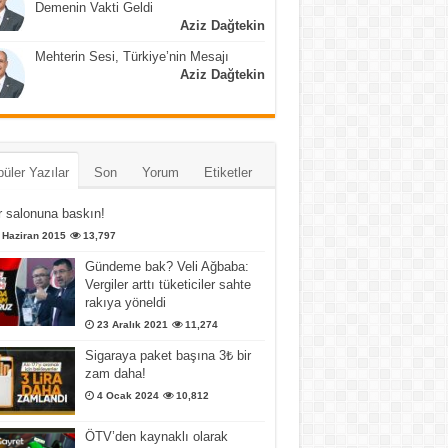
Demenin Vakti Geldi
Aziz Dağtekin
Mehterin Sesi, Türkiye’nin Mesajı
Aziz Dağtekin
üler Yazılar
Son
Yorum
Etiketler
 salonuna baskın!
 Haziran 2015
13,797
Gündeme bak? Veli Ağbaba:
Vergiler arttı tüketiciler sahte
rakıya yöneldi
23 Aralık 2021
11,274
Sigaraya paket başına 3₺ bir
zam daha!
4 Ocak 2024
10,812
ÖTV’den kaynaklı olarak