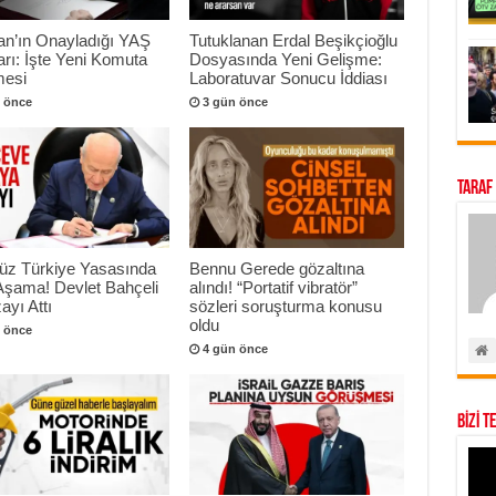
an’ın Onayladığı YAŞ
Tutuklanan Erdal Beşikçioğlu
arı: İşte Yeni Komuta
Dosyasında Yeni Gelişme:
esi
Laboratuvar Sonucu İddiası
 önce
3 gün önce
Taraf
süz Türkiye Yasasında
Bennu Gerede gözaltına
 Aşama! Devlet Bahçeli
alındı! “Portatif vibratör”
ayı Attı
sözleri soruşturma konusu
oldu
 önce
4 gün önce
BİZİ T