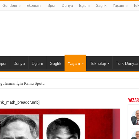
Gündem
Ekonomi
Spor
Dünya
Eğitim
Sağlık
Yaşam
Tek
Spor
Dünya
Eğitim
Sağlık
Yaşam
Teknoloji
Türk Dünyas
ygulaması İçin Kamu Spotu
YAZAR
ank_math_breadcrumb]