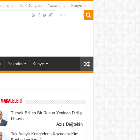
noloji
Türk Dünyası
Yazarlar
Künye
ı
Yazarlar
Künye
 MAKALELERİ
Tutsak Edilen Bir Ruhun Yeniden Diriliş
Hikayesi!
Aziz Dağtekin
Tek Adaylı Kongrelerin Kazananı Kim,
Kaybedeni Kim?