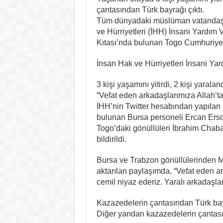
çantasından Türk bayrağı çıktı.
Tüm dünyadaki müslüman vatandaşl
ve Hürriyetleri (İHH) İnsani Yardım 
Kıtası’nda bulunan Togo Cumhuriyeti
İnsan Hak ve Hürriyetleri İnsani Yard
3 kişi yaşamını yitirdi, 2 kişi yaralan
“Vefat eden arkadaşlarımıza Allah’tan
İHH’nin Twitter hesabından yapılan
bulunan Bursa personeli Ercan Ers
Togo’daki gönüllüleri İbrahim Chaban
bildirildi.
Bursa ve Trabzon gönüllülerinden Me
aktarılan paylaşımda, “Vefat eden ar
cemil niyaz ederiz. Yaralı arkadaşlarım
Kazazedelerin çantasından Türk bayr
Diğer yandan kazazedelerin çantasın