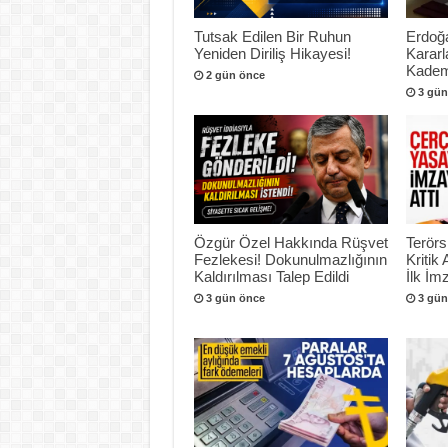
Tutsak Edilen Bir Ruhun
Erdoğ
Yeniden Diriliş Hikayesi!
Kararl
Kadem
2 gün önce
3 gün
Özgür Özel Hakkında Rüşvet
Terör
Fezlekesi! Dokunulmazlığının
Kritik
Kaldırılması Talep Edildi
İlk İmz
3 gün önce
3 gün