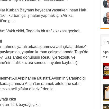
ar Kurban Bayramı heyecanı yaşarken İnsan Hak
Vakfı, kurban çalışmaları yapmak için Afrika
’ne gitti
ım Vakfı ekibi, Togo’da bir trafik kazası geçirdi.
dı
Pop
 rahmet, yaralı arkadaşlarımıza acil şifalar dileriz”
 paylaşımda, yapılan kurban çalışmalarında Togo’da
Spor
oy, Gaziantep gönüllüsü Resul Çerezoğlu ve
21
e’nin trafik kazası sonucu hayatını kaybettiği
hmet Ali Akpınar ile Mustafa Aydın’ın yaralandığı
kadaşlarımıza Allah’tan rahmet, ailelerine sabrı
ıza acil şifalar dileriz.” denildi.
ağı çıktı
dan Türk bayrağı çıktı.