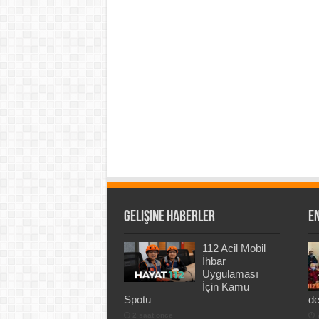
Gelişine Haberler
En
112 Acil Mobil
İhbar
Uygulaması
İçin Kamu
Spotu
de
2 saat önce