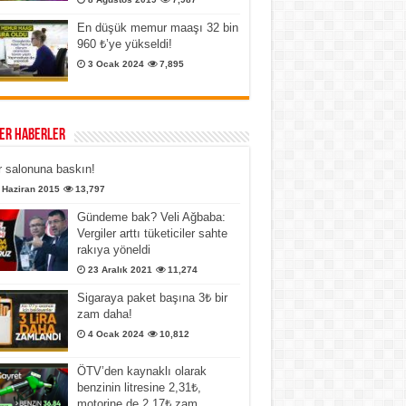
En düşük memur maaşı 32 bin
960 ₺’ye yükseldi!
3 Ocak 2024
7,895
er Haberler
 salonuna baskın!
 Haziran 2015
13,797
Gündeme bak? Veli Ağbaba:
Vergiler arttı tüketiciler sahte
rakıya yöneldi
23 Aralık 2021
11,274
Sigaraya paket başına 3₺ bir
zam daha!
4 Ocak 2024
10,812
ÖTV’den kaynaklı olarak
benzinin litresine 2,31₺,
motorine de 2,17₺ zam