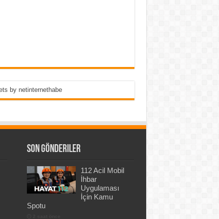
ts by netinternethabe
Son Gönderiler
112 Acil Mobil
İhbar
Uygulaması
İçin Kamu
Spotu
2 saat önce