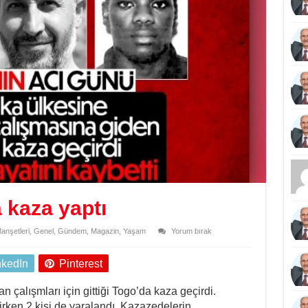
 kaza yaptı
nşetleri
,
Genel
,
Gündem
,
Magazin
,
Yaşam
Yorum bırak
nkedIn
Pinterest
n çalışmları için gittiği Togo’da kaza geçirdi.
irken 2 kişi de yaralandı. Kazazedelerin