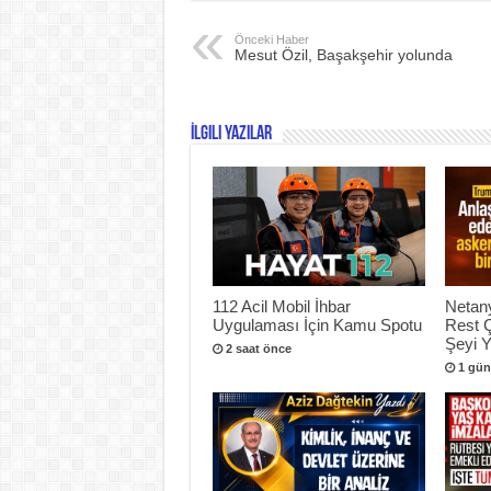
Önceki Haber
Mesut Özil, Başakşehir yolunda
İlgili Yazılar
112 Acil Mobil İhbar
Netan
Uygulaması İçin Kamu Spotu
Rest 
Şeyi 
2 saat önce
1 gün