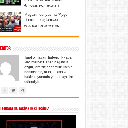
4 Ocak 2024
10,378
Magazin dünyasına “Ayşe
Barım” soruşturması!
26 Ocak 2025
9,892
 Editör
Taraf olmayan, habercilik yapan
Net İnternet Haber, bağımsız
özgür, tarafsız habercilik ilkesini
benimsemiş olup, hakkın ve
haklının yanında yer almayı ilke
edinmiştir.
ELEGRAM’DA TAKİP EDEBİLİRSİNİZ