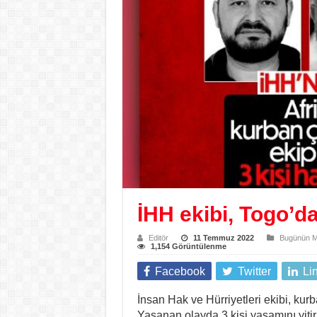
İHH ekibi, Togo’da
Editör
11 Temmuz 2022
Bugünün Ma
1,154 Görüntülenme
Facebook
Twitter
Li
İnsan Hak ve Hürriyetleri ekibi, kurba
Yaşanan olayda 3 kişi yaşamını yitir