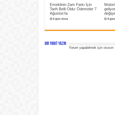
Emeklinin Zam Farkı İçin
Motori
Tarih Belli Oldu: Ödemeler 7
geliyo
Ağustos’ta
değişeb
4 gün önce
4 gün
Bir yanıt yazın
Yorum yapabilmek için
oturum 