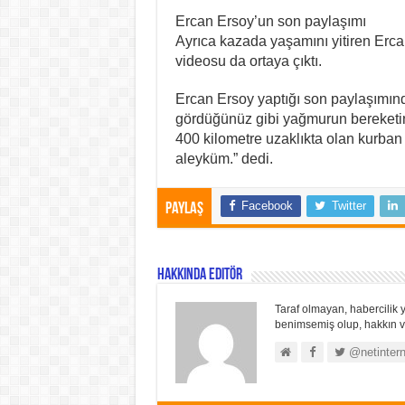
Ercan Ersoy’un son paylaşımı
Ayrıca kazada yaşamını yitiren Erc
videosu da ortaya çıktı.
Ercan Ersoy yaptığı son paylaşımın
gördüğünüz gibi yağmurun bereketin
400 kilometre uzaklıkta olan kurba
aleyküm.” dedi.
Facebook
Twitter
Paylaş
Hakkında Editör
Taraf olmayan, habercilik y
benimsemiş olup, hakkın ve
@netintern