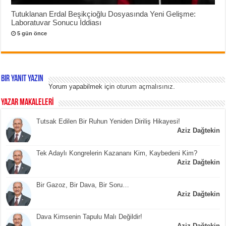
Tutuklanan Erdal Beşikçioğlu Dosyasında Yeni Gelişme:
Laboratuvar Sonucu İddiası
5 gün önce
Bir yanıt yazın
Yorum yapabilmek için
oturum açmalısınız
.
YAZAR MAKALELERİ
Tutsak Edilen Bir Ruhun Yeniden Diriliş Hikayesi!
Aziz Dağtekin
Tek Adaylı Kongrelerin Kazananı Kim, Kaybedeni Kim?
Aziz Dağtekin
Bir Gazoz, Bir Dava, Bir Soru…
Aziz Dağtekin
Dava Kimsenin Tapulu Malı Değildir!
Aziz Dağtekin