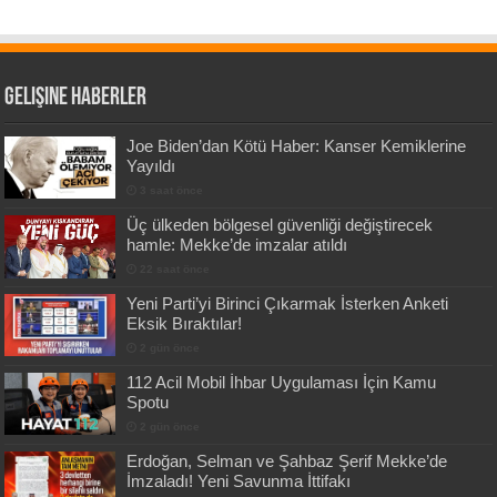
Gelişine Haberler
Joe Biden’dan Kötü Haber: Kanser Kemiklerine
Yayıldı
3 saat önce
Üç ülkeden bölgesel güvenliği değiştirecek
hamle: Mekke’de imzalar atıldı
22 saat önce
Yeni Parti’yi Birinci Çıkarmak İsterken Anketi
Eksik Bıraktılar!
2 gün önce
112 Acil Mobil İhbar Uygulaması İçin Kamu
Spotu
2 gün önce
Erdoğan, Selman ve Şahbaz Şerif Mekke’de
İmzaladı! Yeni Savunma İttifakı