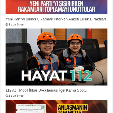
Yeni Parti’yi Birinci Çıkarmak İsterken Anketi Eksik Bıraktılar!
2 gün önce
112 Acil Mobil İhbar Uygulaması İçin Kamu Spotu
2 gün önce