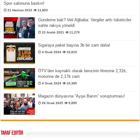
Spor salonuna baskın!
21 Haziran 2015
13,803
Gündeme bak? Veli Ağbaba: Vergiler arttı tüketiciler
sahte rakıya yöneldi
23 Aralık 2021
11,279
Sigaraya paket başına 3₺ bir zam daha!
4 Ocak 2024
10,819
ÖTV’den kaynaklı olarak benzinin litresine 2,31₺,
motorine de 2,17₺ zam
4 Ocak 2024
10,385
Magazin dünyasına “Ayşe Barım” soruşturması!
26 Ocak 2025
9,895
Taraf Editör