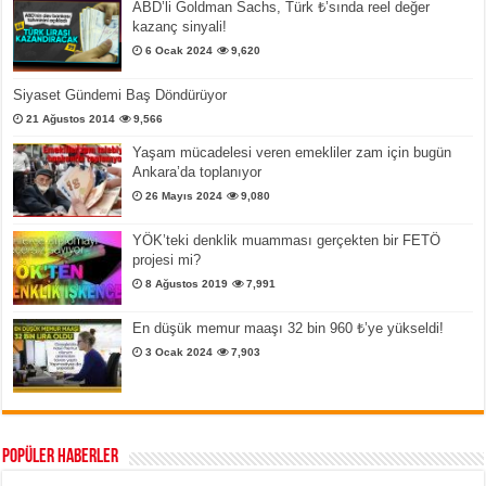
ABD’li Goldman Sachs, Türk ₺’sında reel değer
kazanç sinyali!
6 Ocak 2024
9,620
Siyaset Gündemi Baş Döndürüyor
21 Ağustos 2014
9,566
Yaşam mücadelesi veren emekliler zam için bugün
Ankara’da toplanıyor
26 Mayıs 2024
9,080
YÖK’teki denklik muamması gerçekten bir FETÖ
projesi mi?
8 Ağustos 2019
7,991
En düşük memur maaşı 32 bin 960 ₺’ye yükseldi!
3 Ocak 2024
7,903
Popüler Haberler