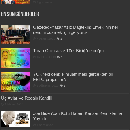
2 gün önce
En Son Gönderiler
Gazeteci-Yazar Aziz Dağtekin: Emeklinin her
derdini çözmek için geliyoruz
7 Aralık 2020
1
Turan Ordusu ve Türk Birliği’ne doğru
15 Ekim 2019
1
YÖK’teki denklik muamması gerçekten bir
FETÖ projesi mi?
8 Ağustos 2019
1
Üç Aylar Ve Regaip Kandili
1 Mayıs 2014
Joe Biden’dan Kötü Haber: Kanser Kemiklerine
Yayıldı
3 saat önce