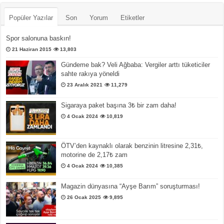
Popüler Yazılar
Son
Yorum
Etiketler
Spor salonuna baskın!
21 Haziran 2015
13,803
Gündeme bak? Veli Ağbaba: Vergiler arttı tüketiciler
sahte rakıya yöneldi
23 Aralık 2021
11,279
Sigaraya paket başına 3₺ bir zam daha!
4 Ocak 2024
10,819
ÖTV’den kaynaklı olarak benzinin litresine 2,31₺,
motorine de 2,17₺ zam
4 Ocak 2024
10,385
Magazin dünyasına “Ayşe Barım” soruşturması!
26 Ocak 2025
9,895