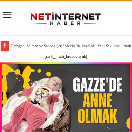
Erdoğan, Selman ve Şahbaz Şerif Mekke’de İmzaladı! Yeni Savunma İttifak
[rank_math_breadcrumb]