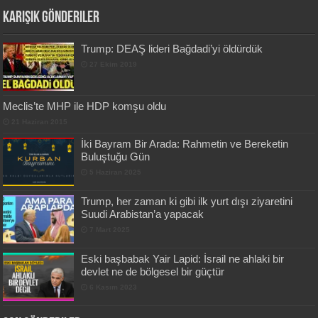
Karışık Gönderiler
Trump: DEAŞ lideri Bağdadi’yi öldürdük
27 Ekim 2019
Meclis’te MHP ile HDP komşu oldu
21 Haziran 2015
İki Bayram Bir Arada: Rahmetin ve Bereketin
Buluştuğu Gün
5 Haziran 2025
Trump, her zaman ki gibi ilk yurt dışı ziyaretini
Suudi Arabistan’a yapacak
7 Mart 2025
Eski başbabak Yair Lapid: İsrail ne ahlaki bir
devlet ne de bölgesel bir güçtür
6 Kasım 2023