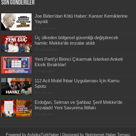
Son Gönderiler
Joe Biden’dan Kötü Haber: Kanser Kemiklerine
Yayıldı
3 saat önce
Üç ülkeden bölgesel güvenliği değiştirecek
hamle: Mekke’de imzalar atıldı
22 saat önce
Yeni Parti’yi Birinci Çıkarmak İsterken Anketi
Eksik Bıraktılar!
2 gün önce
112 Acil Mobil İhbar Uygulaması İçin Kamu
Spotu
2 gün önce
Erdoğan, Selman ve Şahbaz Şerif Mekke’de
İmzaladı! Yeni Savunma İttifakı
2 gün önce
Powered by
AybükeTürkHaber
| Designed by
Netinternet Haber Teması