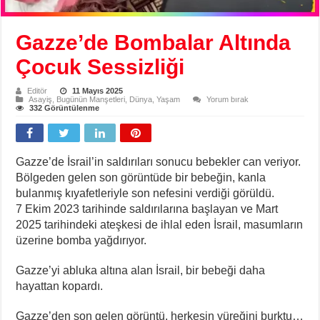
Gazze’de Bombalar Altında
Çocuk Sessizliği
Editör
11 Mayıs 2025
Asayiş
,
Bugünün Manşetleri
,
Dünya
,
Yaşam
Yorum bırak
332 Görüntülenme
Gazze’de İsrail’in saldırıları sonucu bebekler can veriyor.
Bölgeden gelen son görüntüde bir bebeğin, kanla
bulanmış kıyafetleriyle son nefesini verdiği görüldü.
7 Ekim 2023 tarihinde saldırılarına başlayan ve Mart
2025 tarihindeki ateşkesi de ihlal eden İsrail, masumların
üzerine bomba yağdırıyor.
Gazze’yi abluka altına alan İsrail, bir bebeği daha
hayattan kopardı.
Gazze’den son gelen görüntü, herkesin yüreğini burktu…