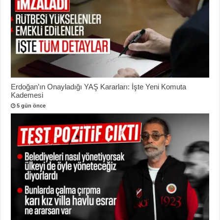
Erdoğan’ın Onayladığı YAŞ Kararları: İşte Yeni Komuta
Kademesi
5 gün önce