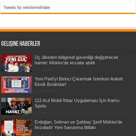
Tweets by netinternethabe
Gelişine Haberler
Üç ülkeden bölgesel güvenliği değiştirecek
hamle: Mekke’de imzalar atıldı
4 saat önce
Yeni Parti’yi Birinci Çıkarmak İsterken Anketi
Eksik Bıraktılar!
19 saat önce
112 Acil Mobil İhbar Uygulaması İçin Kamu
Spotu
1 gün önce
Erdoğan, Selman ve Şahbaz Şerif Mekke’de
İmzaladı! Yeni Savunma İttifakı
1 gün önce