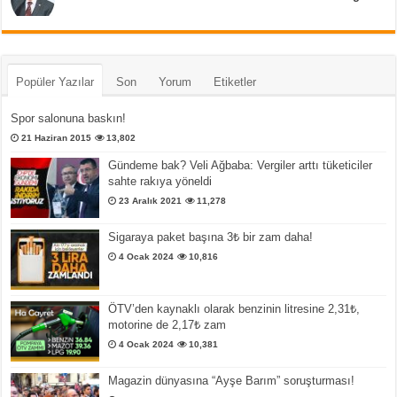
Popüler Yazılar
Son
Yorum
Etiketler
Spor salonuna baskın!
21 Haziran 2015
13,802
Gündeme bak? Veli Ağbaba: Vergiler arttı tüketiciler
sahte rakıya yöneldi
23 Aralık 2021
11,278
Sigaraya paket başına 3₺ bir zam daha!
4 Ocak 2024
10,816
ÖTV’den kaynaklı olarak benzinin litresine 2,31₺,
motorine de 2,17₺ zam
4 Ocak 2024
10,381
Magazin dünyasına “Ayşe Barım” soruşturması!