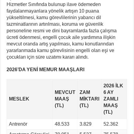
Hizmetler Sınıfında bulunup ilave ödemeden
faydalanmayanlara yönelik artışın 10 puana
yükseltilmesi, kamu görevlilerinin yabancı dil
tazminatlarının artırılması, koruma ve güvenlik
personeline resmi ve dini bayramlarda fazla çalışma
ücreti ödenmesi, engelli çocuk aile yardımına ilişkin
mevcut oranda artış yapılması, kamu konutlarından
yararlanmada kamu görevlisinin engelli olan eşi ve
çocukları için süre uzatımı kararı alındı.
2026’DA YENİ MEMUR MAAŞLARI
2026 İLK
MEVCUT
ZAM
6 AY
MESLEK
MAAŞ
MIKTARI
ZAMLI
(TL)
(TL)
MAAŞ
(TL)
Antrenör
48.533
3.829
52.362