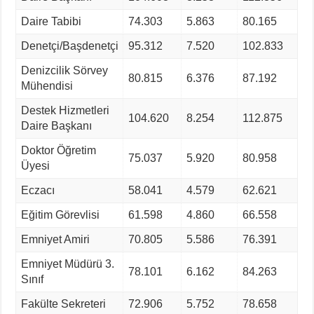
Daire Tabibi
74.303
5.863
80.165
Denetçi/Başdenetçi
95.312
7.520
102.833
Denizcilik Sörvey
80.815
6.376
87.192
Mühendisi
Destek Hizmetleri
104.620
8.254
112.875
Daire Başkanı
Doktor Öğretim
75.037
5.920
80.958
Üyesi
Eczacı
58.041
4.579
62.621
Eğitim Görevlisi
61.598
4.860
66.558
Emniyet Amiri
70.805
5.586
76.391
Emniyet Müdürü 3.
78.101
6.162
84.263
Sınıf
Fakülte Sekreteri
72.906
5.752
78.658