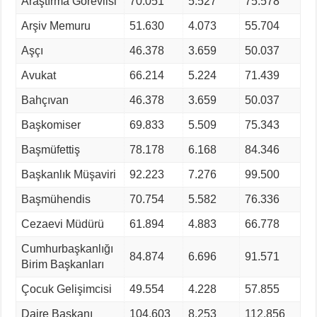
Araştırma Görevlisi
70.051
5.527
75.578
Arşiv Memuru
51.630
4.073
55.704
Aşçı
46.378
3.659
50.037
Avukat
66.214
5.224
71.439
Bahçıvan
46.378
3.659
50.037
Başkomiser
69.833
5.509
75.343
Başmüfettiş
78.178
6.168
84.346
Başkanlık Müşaviri
92.223
7.276
99.500
Başmühendis
70.754
5.582
76.336
Cezaevi Müdürü
61.894
4.883
66.778
Cumhurbaşkanlığı
84.874
6.696
91.571
Birim Başkanları
Çocuk Gelişimcisi
49.554
4.228
57.855
Daire Başkanı
104.603
8.253
112.856