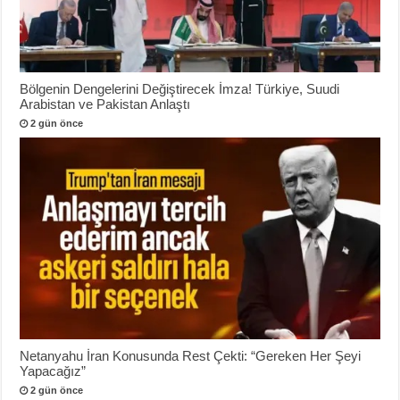
Bölgenin Dengelerini Değiştirecek İmza! Türkiye, Suudi
Arabistan ve Pakistan Anlaştı
2 gün önce
Netanyahu İran Konusunda Rest Çekti: “Gereken Her Şeyi
Yapacağız”
2 gün önce