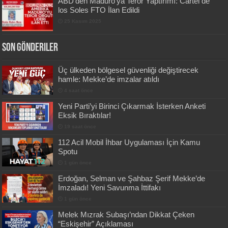
ABD’den Maduro’ya Terör Yaptırımı: Cartel de
los Soles FTO İlan Edildi
25 Kasım 2025
Son Gönderiler
Üç ülkeden bölgesel güvenliği değiştirecek
hamle: Mekke’de imzalar atıldı
4 saat önce
Yeni Parti’yi Birinci Çıkarmak İsterken Anketi
Eksik Bıraktılar!
19 saat önce
112 Acil Mobil İhbar Uygulaması İçin Kamu
Spotu
1 gün önce
Erdoğan, Selman ve Şahbaz Şerif Mekke’de
İmzaladı! Yeni Savunma İttifakı
1 gün önce
Melek Mızrak Subaşı’ndan Dikkat Çeken
“Eskişehir” Açıklaması