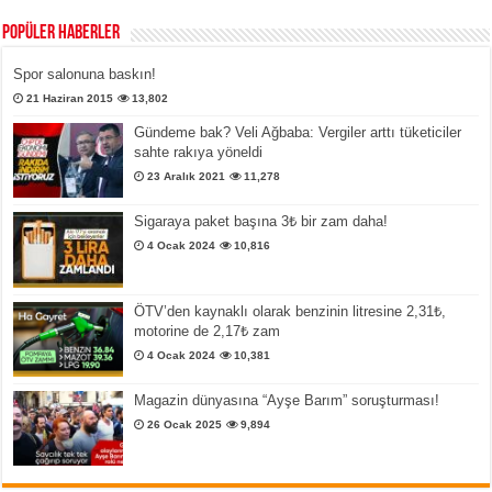
Popüler Haberler
Spor salonuna baskın!
21 Haziran 2015
13,802
Gündeme bak? Veli Ağbaba: Vergiler arttı tüketiciler
sahte rakıya yöneldi
23 Aralık 2021
11,278
Sigaraya paket başına 3₺ bir zam daha!
4 Ocak 2024
10,816
ÖTV’den kaynaklı olarak benzinin litresine 2,31₺,
motorine de 2,17₺ zam
4 Ocak 2024
10,381
Magazin dünyasına “Ayşe Barım” soruşturması!
26 Ocak 2025
9,894