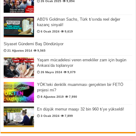
26 Ocak 2025
9,894
ABD’li Goldman Sachs, Türk ₺’sında reel değer
kazanç sinyali!
6 Ocak 2024
9,619
Siyaset Gündemi Baş Döndürüyor
21 Ağustos 2014
9,565
Yaşam mücadelesi veren emekliler zam için bugün
Ankara’da toplanıyor
26 Mayıs 2024
9,079
YÖK’teki denklik muamması gerçekten bir FETÖ
projesi mi?
8 Ağustos 2019
7,990
En düşük memur maaşı 32 bin 960 ₺’ye yükseldi!
3 Ocak 2024
7,899