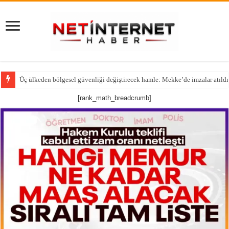
Üç ülkeden bölgesel güvenliği değiştirecek hamle: Mekke’de imzalar atıldı
Yeni Parti’yi Birinci Çıkarmak İsterken Anketi Eksik Bıraktılar!
[rank_math_breadcrumb]