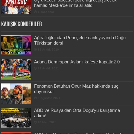
hamle: Mekke’de imzalar atıldı
4 saat önce
Karışık Gönderiler
Ağıralioğlu’ndan Perinçek’e canlı yayında Doğu
Türkistan dersi
31 Aralık 2019
Adana Demirspor, Aslan’ı kafese kapattı:2-0
21 Aralık 2021
Fenomen Batuhan Onur Maz hakkında suç
duyurusu!
5 Ağustos 2021
ABD ve Rusya’dan Orta Doğu’yu karıştırma
adımı!
10 Mart 2025