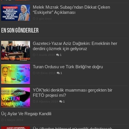
Melek Mızrak Subaşı’ndan Dikkat Çeken
“Eskişehir” Açıklaması
2 gün önce
En Son Gönderiler
Gazeteci-Yazar Aziz Dağtekin: Emeklinin her
derdini çözmek için geliyoruz
7 Aralık 2020
1
Turan Ordusu ve Türk Birliği’ne doğru
15 Ekim 2019
1
YÖK’teki denklik muamması gerçekten bir
FETÖ projesi mi?
8 Ağustos 2019
1
Üç Aylar Ve Regaip Kandili
1 Mayıs 2014
Üç ülkeden bölgesel güvenliği değiştirecek