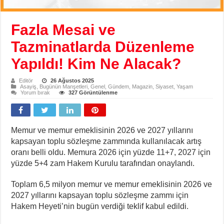
Fazla Mesai ve
Tazminatlarda Düzenleme
Yapıldı! Kim Ne Alacak?
Editör
26 Ağustos 2025
Asayiş
,
Bugünün Manşetleri
,
Genel
,
Gündem
,
Magazin
,
Siyaset
,
Yaşam
Yorum bırak
327 Görüntülenme
Memur ve memur emeklisinin 2026 ve 2027 yıllarını
kapsayan toplu sözleşme zammında kullanılacak artış
oranı belli oldu. Memura 2026 için yüzde 11+7, 2027 için
yüzde 5+4 zam Hakem Kurulu tarafından onaylandı.
Toplam 6,5 milyon memur ve memur emeklisinin 2026 ve
2027 yıllarını kapsayan toplu sözleşme zammı için
Hakem Heyeti’nin bugün verdiği teklif kabul edildi.