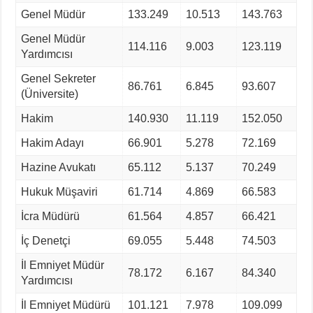
Genel Müdür
133.249
10.513
143.763
Genel Müdür
114.116
9.003
123.119
Yardımcısı
Genel Sekreter
86.761
6.845
93.607
(Üniversite)
Hakim
140.930
11.119
152.050
Hakim Adayı
66.901
5.278
72.169
Hazine Avukatı
65.112
5.137
70.249
Hukuk Müşaviri
61.714
4.869
66.583
İcra Müdürü
61.564
4.857
66.421
İç Denetçi
69.055
5.448
74.503
İl Emniyet Müdür
78.172
6.167
84.340
Yardımcısı
İl Emniyet Müdürü
101.121
7.978
109.099