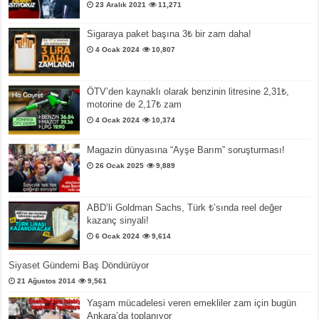
23 Aralık 2021
11,271
Sigaraya paket başına 3₺ bir zam daha!
4 Ocak 2024
10,807
ÖTV’den kaynaklı olarak benzinin litresine 2,31₺,
motorine de 2,17₺ zam
4 Ocak 2024
10,374
Magazin dünyasına “Ayşe Barım” soruşturması!
26 Ocak 2025
9,889
ABD’li Goldman Sachs, Türk ₺’sında reel değer
kazanç sinyali!
6 Ocak 2024
9,614
Siyaset Gündemi Baş Döndürüyor
21 Ağustos 2014
9,561
Yaşam mücadelesi veren emekliler zam için bugün
Ankara’da toplanıyor