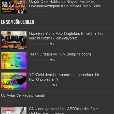
Özgür Özel Hakkında Rüşvet Fezlekesi!
Dokunulmazlığının Kaldırılması Talep Edildi
2 gün önce
En Son Gönderiler
Gazeteci-Yazar Aziz Dağtekin: Emeklinin her
derdini çözmek için geliyoruz
7 Aralık 2020
1
Turan Ordusu ve Türk Birliği’ne doğru
15 Ekim 2019
1
YÖK’teki denklik muamması gerçekten bir
FETÖ projesi mi?
8 Ağustos 2019
1
Üç Aylar Ve Regaip Kandili
1 Mayıs 2014
CNN’den çarpıcı iddia: ABD’nin kritik füze
stokları alarm veriyor