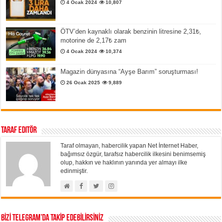
4 Ocak 2024
10,807
ÖTV’den kaynaklı olarak benzinin litresine 2,31₺,
motorine de 2,17₺ zam
4 Ocak 2024
10,374
Magazin dünyasına “Ayşe Barım” soruşturması!
26 Ocak 2025
9,889
Taraf Editör
Taraf olmayan, habercilik yapan Net İnternet Haber,
bağımsız özgür, tarafsız habercilik ilkesini benimsemiş
olup, hakkın ve haklının yanında yer almayı ilke
edinmiştir.
BİZİ TELEGRAM’DA TAKİP EDEBİLİRSİNİZ