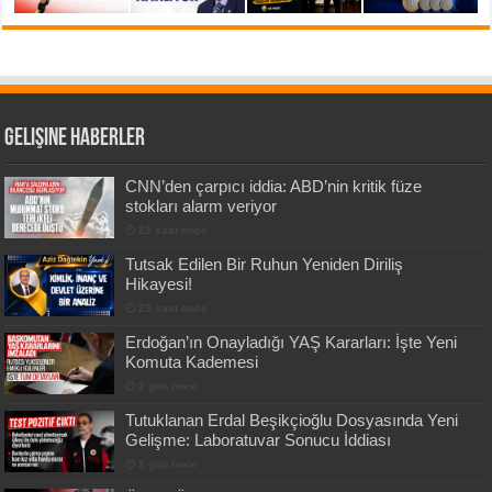
Gelişine Haberler
CNN’den çarpıcı iddia: ABD’nin kritik füze
stokları alarm veriyor
23 saat önce
Tutsak Edilen Bir Ruhun Yeniden Diriliş
Hikayesi!
23 saat önce
Erdoğan’ın Onayladığı YAŞ Kararları: İşte Yeni
Komuta Kademesi
2 gün önce
Tutuklanan Erdal Beşikçioğlu Dosyasında Yeni
Gelişme: Laboratuvar Sonucu İddiası
2 gün önce