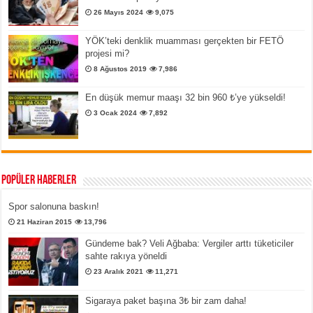
26 Mayıs 2024
9,075
YÖK’teki denklik muamması gerçekten bir FETÖ
projesi mi?
8 Ağustos 2019
7,986
En düşük memur maaşı 32 bin 960 ₺’ye yükseldi!
3 Ocak 2024
7,892
Popüler Haberler
Spor salonuna baskın!
21 Haziran 2015
13,796
Gündeme bak? Veli Ağbaba: Vergiler arttı tüketiciler
sahte rakıya yöneldi
23 Aralık 2021
11,271
Sigaraya paket başına 3₺ bir zam daha!