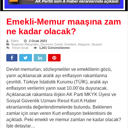
Emekli-Memur maaşına zam
ne kadar olacak?
Editör
2 Ocak 2023
Bugünün Manşetleri
,
Ekonomi
,
Genel
,
Gündem
,
Magazin
,
Siyaset
Yorum bırak
1,261 Görüntülenme
Devlet memurları, sözleşmeliler ve emeklilerin gözü,
yarın açıklanacak aralık ayı enflasyon rakamlarına
çevrildi. Türkiye İstatistik Kurumu (TÜİK), aralık ayı
enflasyon verilerini yarın saat 10.00’da duyuracak.
Açıklanacak rakamlara ilişkin AK Parti MKYK Üyesi ve
Sosyal Güvenlik Uzmanı Resul Kurt A Haber
ekranlarında değerlendirmelerde bulundu. Beklenen
zamlar için oran veren Kurt enflasyon beklentisini de
açıkladı. Peki emekli ve memur zamları ne kadar olacak?
İşte detaylar…