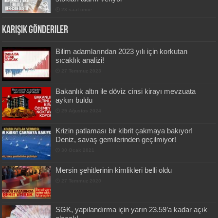
23 saat önce
Karışık Gönderiler
Bilim adamlarından 2023 yılı için korkutan
sıcaklık analizi!
27 Temmuz 2023
Bakanlık altın ile döviz cinsi kirayı mevzuata
aykırı buldu
29 Ağustos 2024
Krizin patlaması bir kibrit çakmaya bakıyor!
Deniz, savaş gemilerinden geçilmiyor!
30 Ocak 2021
Mersin şehitlerinin kimlikleri belli oldu
27 Temmuz 2020
SGK, yapılandırma için yarın 23.59’a kadar açık