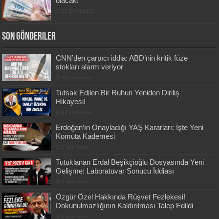
olacak!
29 Eylül 2021
Son Gönderiler
CNN’den çarpıcı iddia: ABD’nin kritik füze
stokları alarm veriyor
23 saat önce
Tutsak Edilen Bir Ruhun Yeniden Diriliş
Hikayesi!
23 saat önce
Erdoğan’ın Onayladığı YAŞ Kararları: İşte Yeni
Komuta Kademesi
2 gün önce
Tutuklanan Erdal Beşikçioğlu Dosyasında Yeni
Gelişme: Laboratuvar Sonucu İddiası
2 gün önce
Özgür Özel Hakkında Rüşvet Fezlekesi!
Dokunulmazlığının Kaldırılması Talep Edildi
2 gün önce