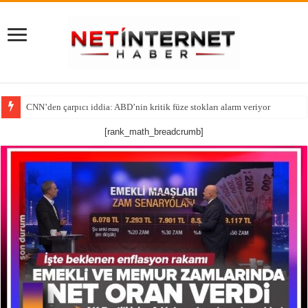
CNN’den çarpıcı iddia: ABD’nin kritik füze stokları alarm veriyor
Tutsak Edilen Bir Ruhun Yeniden Diriliş Hikayesi!
[rank_math_breadcrumb]