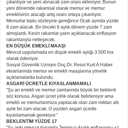
çıkarılıyor ve yeni alınacak zam oranı ekleniyor. Bunun
yeni dönemde rakamsal olarak memur ve memur
emeklisinin alacağı artış oranı ortaya çıkarılıyor.
Memurlar toplu sözleşme gereğince Ocak ayında yüzde
8 zam alacak. Bir önceki 6 aylık dönem yüzde 7 zam
almışlardı. Kesin rakamlar yarın açıklanacak enflasyon
rakamlarıyla netleşecek.
EN DÜŞÜK EMEKLİ MAAŞI
Mevcut uygulamada en düşük emekli aylığı 3.500 lira
olarak ödeniyor.
Sosyal Güvenlik Uzmanı Doç.Dr. Resul Kurt A Haber
ekranlarında memur ve emekli maaşlarına yönelik
açıklamalarda bulundu.
ASGARİ ÜCRETLE KIYASLANMAMALI
“Şu an emekli ve memur zamlarında büyük bir beklenti
söz konusu. Asgari ücret yıllık olarak belirleniyor ama
emekli ve memurlarımıza yapılacak olan zam miktarı altı
aylık bir zam olacak. O yüzden asgari ücretle
kıyaslamamak gerekiyor.”
BEKLENTİM YÜZDE 17
“Şu anki mevcut durumda Temmuz-Aralık enflasyonu +1