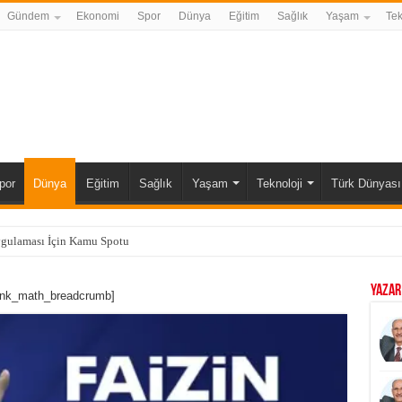
Gündem
Ekonomi
Spor
Dünya
Eğitim
Sağlık
Yaşam
Tek
por
Dünya
Eğitim
Sağlık
Yaşam
Teknoloji
Türk Dünyası
ygulaması İçin Kamu Spotu
YAZAR
ank_math_breadcrumb]