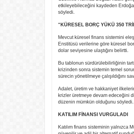
etkileyebileceğini kaydeden Erdoğan
söyledi.
“KÜRESEL BORÇ YÜKÜ 350 TRİ
Mevcut küresel finans sistemini el
Enstitüsü verilerine göre küresel bor
dolar seviyesine ulaştığını belirtti.
Bu tablonun sürdürülebilirliğinin ta
krizinden sonra sistemin temel sorun
sürecin yönetilmeye çalışıldığını sa
Adalet, üretim ve hakkaniyet ilkele
krizler üretmeye devam edeceğini di
düzenin mümkün olduğunu söyledi.
KATILIM FİNANSI VURGULADI
Katılım finans sisteminin yalnızca M
güvenilir ve adil bir alternatif sund