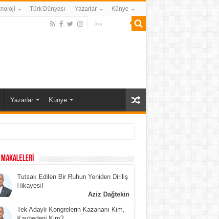
noloji
Türk Dünyası
Yazarlar
Künye
Yazarlar
Künye
 MAKALELERİ
Tutsak Edilen Bir Ruhun Yeniden Diriliş
Hikayesi!
Aziz Dağtekin
Tek Adaylı Kongrelerin Kazananı Kim,
Kaybedeni Kim?