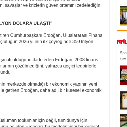
, savaşlar ve krizlerin güven ortamını zedelediğini
LYON DOLARA ULAŞTI”
eştiren Cumhurbaşkanı Erdoğan, Uluslararası Finans
çluluğun 2026 yılının ilk çeyreğinde 350 trilyon
Popül
Spor
rtışmalı olduğunu ifade eden Erdoğan, 2008 finans
21
larının çözülmediğini, yalnızca geçici tedbirlerle
vundu.
rinin merkezde olmadığı bir ekonomik yapının yeni
le getiren Erdoğan, daha adil bir küresel ekonomik
üslüman toplumlar için değil, tüm dünya için
uğunu belirten Erdoğan, bu modelin yeni bir küresel