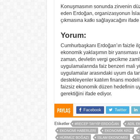
Konuşmasının sonunda zirvenin düz
eden Erdoğan, organizasyonun İslam 
çıkmasına katkı sağlayacağını ifade e
Yorum:
Cumhurbaşkanı Erdoğan’ın faizle ilgil
ekonomik yaklaşımın bir yansıması
zaman, devletin vergi gecikme zamlar
uygulamalarında faiz benzeri mali 
uygulamalar arasındaki uyum da tartı
destekleyenler katılım finans modeli
faizsiz ekonomik düzen hedefinin 
gerektiğini ifade ediyor.
Facebook
Twitter
Paylaş
Etiketler
#RECEP TAYYIP ERDOĞAN
ADIL E
EKONOMI HABERLERI
EKONOMIK KRIZ
HÜRMÜZ BOĞAZI
İSLAM EKONOMISI
IS