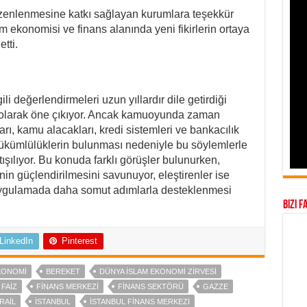
enlenmesine katkı sağlayan kurumlara teşekkür
ekonomisi ve finans alanında yeni fikirlerin ortaya
tti.
i değerlendirmeleri uzun yıllardır dile getirdiği
 olarak öne çıkıyor. Ancak kamuoyunda zaman
ı, kamu alacakları, kredi sistemleri ve bankacılık
yükümlülüklerin bulunması nedeniyle bu söylemlerle
şılıyor. Bu konuda farklı görüşler bulunurken,
nin güçlendirilmesini savunuyor, eleştirenler ise
uygulamada daha somut adımlarla desteklenmesi
Bizi F
LinkedIn
Pinterest
KONOMI
BEREKET
DÜNYA İSLAM EKONOMI ZIRVESI
FAIZ
FINANS MERKEZI
FINANS SEKTÖRÜ
GAZZE
RAIL
İSTANBUL
İSTANBUL FINANS MERKEZI