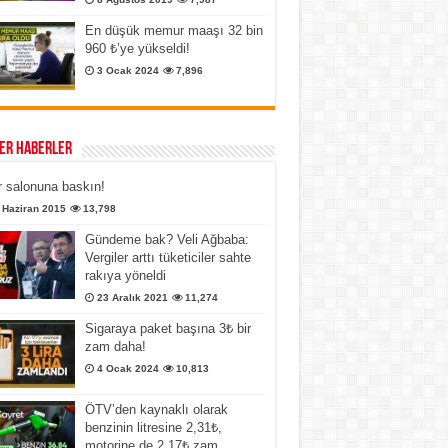
En düşük memur maaşı 32 bin
960 ₺’ye yükseldi!
3 Ocak 2024
7,896
er Haberler
 salonuna baskın!
 Haziran 2015
13,798
Gündeme bak? Veli Ağbaba:
Vergiler arttı tüketiciler sahte
rakıya yöneldi
23 Aralık 2021
11,274
Sigaraya paket başına 3₺ bir
zam daha!
4 Ocak 2024
10,813
ÖTV’den kaynaklı olarak
benzinin litresine 2,31₺,
motorine de 2,17₺ zam