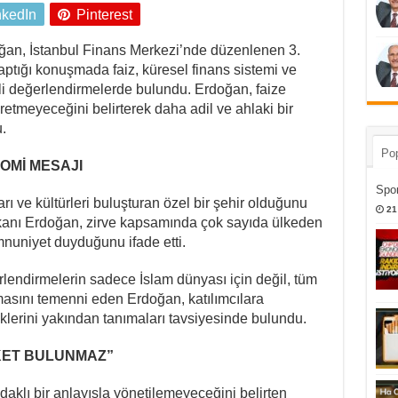
nkedIn
Pinterest
oğan
, İstanbul Finans Merkezi’nde düzenlenen 3.
tığı konuşmada faiz, küresel finans sistemi ve
mli değerlendirmelerde bulundu. Erdoğan, faize
etmeyeceğini belirterek daha adil ve ahlaki bir
.
Pop
OMİ MESAJI
Spor
rı ve kültürleri buluşturan özel bir şehir olduğunu
21
anı Erdoğan, zirve kapsamında çok sayıda ülkeden
mnuniyet duyduğunu ifade etti.
lendirmelerin sadece İslam dünyası için değil, tüm
masını temenni eden Erdoğan, katılımcılara
liklerini yakından tanımaları tavsiyesinde bulundu.
KET BULUNMAZ”
aklı bir anlayışla yönetilemeyeceğini belirten