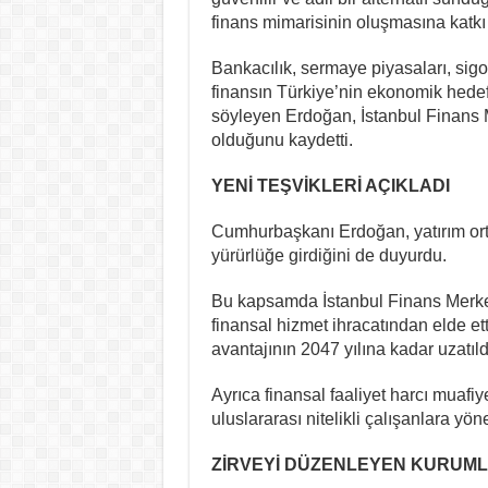
finans mimarisinin oluşmasına katkı 
Bankacılık, sermaye piyasaları, sigor
finansın Türkiye’nin ekonomik hedef
söyleyen Erdoğan, İstanbul Finans M
olduğunu kaydetti.
YENİ TEŞVİKLERİ AÇIKLADI
Cumhurbaşkanı Erdoğan, yatırım or
yürürlüğe girdiğini de duyurdu.
Bu kapsamda İstanbul Finans Merkezi
finansal hizmet ihracatından elde ett
avantajının 2047 yılına kadar uzatıldı
Ayrıca finansal faaliyet harcı muafiyet 
uluslararası nitelikli çalışanlara yöne
ZİRVEYİ DÜZENLEYEN KURUML