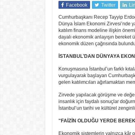
Facebook
Twitter
Li
Cumhurbaşkanı
Recep Tayyip Erd
Dünya İslam Ekonomi Zirvesi’nde yap
katılım finans modeline ilişkin öne
dayalı ekonomik anlayışın bereket ür
ekonomik düzen çağrısında bulundu
İSTANBUL’DAN DÜNYAYA EKON
Konuşmasına İstanbul’un farklı kıtala
vurgulayarak başlayan Cumhurbaşk
gelen katılımcıları ağırlamaktan me
Zirvede yapılacak görüşme ve değer
insanlık için faydalı sonuçlar doğur
İstanbul’un tarihi ve kültürel zengin
“FAİZİN OLDUĞU YERDE BERE
Ekonomik sistemlerin yalnızca kâr od