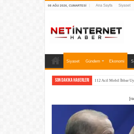
Ana Sayfa
Siyaset
08 AĞU 2026, CUMARTESI
Siyaset
Gündem
Ekonomi
S
Son Dakika Haberleri
112 Acil Mobil İhbar U
[r