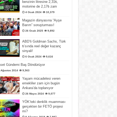
benzinin litresine 2,31₺,
motorine de 2,17₺ zam
4 Ocak 2024
10,379
Magazin dünyasına “Ayşe
Barım” soruşturması!
26 Ocak 2025
9,892
ABD’li Goldman Sachs, Türk
₺’sında reel değer kazanç
sinyali!
6 Ocak 2024
9,616
aset Gündemi Baş Döndürüyor
 Ağustos 2014
9,563
Yaşam mücadelesi veren
emekliler zam için bugün
Ankara’da toplanıyor
26 Mayıs 2024
9,077
YÖK’teki denklik muamması
gerçekten bir FETÖ projesi
mi?
8 Ağustos 2019
7,987