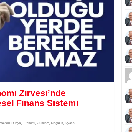
omi Zirvesi’nde
sel Finans Sistemi
şetleri
,
Dünya
,
Ekonomi
,
Gündem
,
Magazin
,
Siyaset