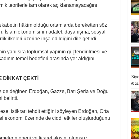
ik teorilerle tam olarak açıklanamayacağını
 rekabetin hâkim olduğu ortamlarda bereketten söz
, İslam ekonomisinin adalet, dayanışma, sosyal
lik ilkeleri üzerine inşa edildiğini dile getirdi.
 yanı sıra toplumsal yapının güçlendirilmesi ve
adının temel hedefleri arasında yer aldığını
Siy
 DİKKAT ÇEKTİ
21
 de değinen Erdoğan, Gazze, Batı Şeria ve Doğu
belirtti.
gesel istikrarı tehdit ettiğini söyleyen Erdoğan, Orta
l ekonomi üzerinde de ciddi etkiler oluşturduğunu
elerin enerji ve ticaret akışını olumsuz