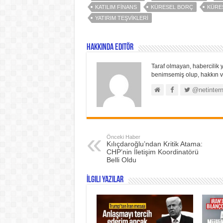
KATILIM FINANS
KÜRESEL BORÇ
KÜRES
YATIRIM TEŞVIKLERI
Hakkında Editör
Taraf olmayan, habercilik y
benimsemiş olup, hakkın ve
@netintern
Önceki Haber
Kılıçdaroğlu’ndan Kritik Atama:
CHP’nin İletişim Koordinatörü
Belli Oldu
İlgili Yazılar