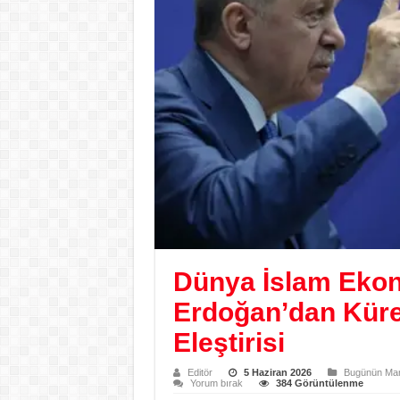
Dünya İslam Ekon
Erdoğan’dan Küre
Eleştirisi
Editör
5 Haziran 2026
Bugünün Man
Yorum bırak
384 Görüntülenme