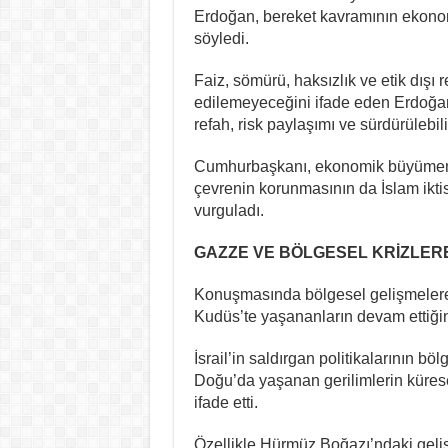
Erdoğan, bereket kavramının ekonom
söyledi.
Faiz, sömürü, haksızlık ve etik dışı
edilemeyeceğini ifade eden Erdoğan
refah, risk paylaşımı ve sürdürülebilir
Cumhurbaşkanı, ekonomik büyümenin
çevrenin korunmasının da İslam iktis
vurguladı.
GAZZE VE BÖLGESEL KRİZLERE
Konuşmasında bölgesel gelişmelere
Kudüs’te yaşananların devam ettiğini 
İsrail’in saldırgan politikalarının böl
Doğu’da yaşanan gerilimlerin kürese
ifade etti.
Özellikle Hürmüz Boğazı’ndaki gelişm