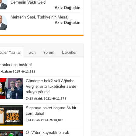
Demenin Vakti Geldi
Aziz Dağtekin
Mehterin Sesi, Türkiye’nin Mesajı
Aziz Dağtekin
üler Yazılar
Son
Yorum
Etiketler
 salonuna baskın!
 Haziran 2015
13,798
Gündeme bak? Veli Ağbaba:
Vergiler arttı tüketiciler sahte
rakıya yöneldi
23 Aralık 2021
11,274
Sigaraya paket başına 3₺ bir
zam daha!
4 Ocak 2024
10,813
ÖTV’den kaynaklı olarak