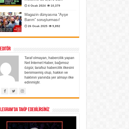
4 Ocak 2024
10,379
Magazin dünyasına “Ayşe
Barım” soruşturması!
26 Ocak 2025
9,892
 Editör
Taraf olmayan, habercilik yapan
Net İnternet Haber, bağımsız
özgür, tarafsız habercilik ilkesini
benimsemiş olup, hakkın ve
haklının yanında yer almayı ilke
edinmiştir.
ELEGRAM’DA TAKİP EDEBİLİRSİNİZ