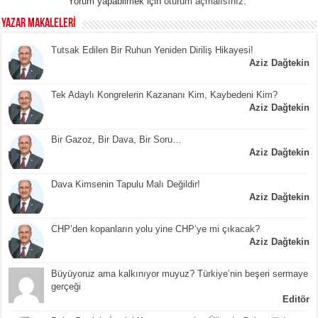
Yorum yapabilmek için
oturum açmalısınız
.
YAZAR MAKALELERİ
Tutsak Edilen Bir Ruhun Yeniden Diriliş Hikayesi!
Aziz Dağtekin
Tek Adaylı Kongrelerin Kazananı Kim, Kaybedeni Kim?
Aziz Dağtekin
Bir Gazoz, Bir Dava, Bir Soru…
Aziz Dağtekin
Dava Kimsenin Tapulu Malı Değildir!
Aziz Dağtekin
CHP’den kopanların yolu yine CHP’ye mi çıkacak?
Aziz Dağtekin
Büyüyoruz ama kalkınıyor muyuz? Türkiye’nin beşeri sermaye
gerçeği
Editör