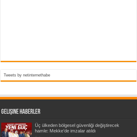
Tweets by netinternethabe
Gelişine Haberler
Üç ülkeden bölgesel güvenliği değiştirecek
hamle: Mekke’de imzalar atıldı