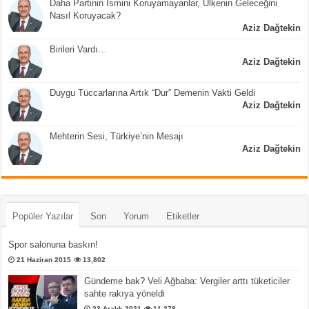
Daha Partinin İsmini Koruyamayanlar, Ülkenin Geleceğini
Nasıl Koruyacak?
Aziz Dağtekin
Birileri Vardı…
Aziz Dağtekin
Duygu Tüccarlarına Artık “Dur” Demenin Vakti Geldi
Aziz Dağtekin
Mehterin Sesi, Türkiye’nin Mesajı
Aziz Dağtekin
Popüler Yazılar
Son
Yorum
Etiketler
Spor salonuna baskın!
21 Haziran 2015
13,802
Gündeme bak? Veli Ağbaba: Vergiler arttı tüketiciler
sahte rakıya yöneldi
23 Aralık 2021
11,278