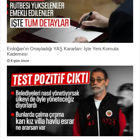
Erdoğan’ın Onayladığı YAŞ Kararları: İşte Yeni Komuta
Kademesi
4 gün önce