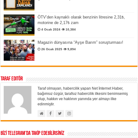
ÖTV’den kaynaklı olarak benzinin litresine 2,31₺,
motorine de 2,17₺ zam
4 Ocak 2024
10,384
Magazin dünyasına “Ayşe Barım” soruşturması!
26 Ocak 2025
9,894
Taraf Editör
Taraf olmayan, habercilik yapan Net İnternet Haber,
bağımsız özgür, tarafsız habercilik ilkesini benimsemiş
olup, hakkın ve haklının yanında yer almayı ilke
edinmiştir.
BİZİ TELEGRAM’DA TAKİP EDEBİLİRSİNİZ