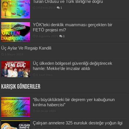
Turan Ordusu ve Türk Birliği’ne doğru
15 Ekim 2019
1
YÖK’teki denklik muamması gerçekten bir
FETÖ projesi mi?
8 Ağustos 2019
1
Üç Aylar Ve Regaip Kandili
1 Mayıs 2014
Üç ülkeden bölgesel güvenliği değiştirecek
hamle: Mekke’de imzalar atıldı
8 saat önce
Karışık Gönderiler
“Bu büyüklükteki bir deprem yer kabuğunun
kırılma habercisi”
24 Ocak 2020
Çalışan annelere 325 euroluk desteğe yoğun ilgi