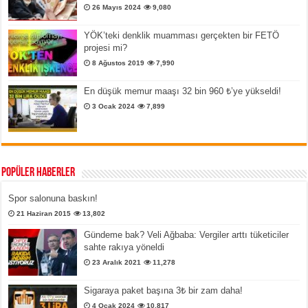
26 Mayıs 2024
9,080
YÖK’teki denklik muamması gerçekten bir FETÖ
projesi mi?
8 Ağustos 2019
7,990
En düşük memur maaşı 32 bin 960 ₺’ye yükseldi!
3 Ocak 2024
7,899
Popüler Haberler
Spor salonuna baskın!
21 Haziran 2015
13,802
Gündeme bak? Veli Ağbaba: Vergiler arttı tüketiciler
sahte rakıya yöneldi
23 Aralık 2021
11,278
Sigaraya paket başına 3₺ bir zam daha!
4 Ocak 2024
10,817