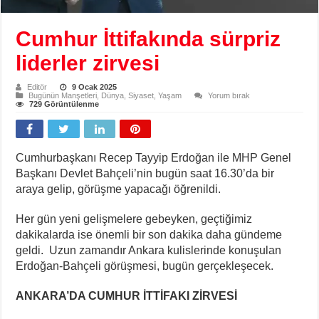
Cumhur İttifakında sürpriz
liderler zirvesi
Editör
9 Ocak 2025
Bugünün Manşetleri
,
Dünya
,
Siyaset
,
Yaşam
Yorum bırak
729 Görüntülenme
Cumhurbaşkanı Recep Tayyip Erdoğan ile MHP Genel
Başkanı Devlet Bahçeli’nin bugün saat 16.30’da bir
araya gelip, görüşme yapacağı öğrenildi.
Her gün yeni gelişmelere gebeyken, geçtiğimiz
dakikalarda ise önemli bir son dakika daha gündeme
geldi. Uzun zamandır Ankara kulislerinde konuşulan
Erdoğan-Bahçeli görüşmesi, bugün gerçekleşecek.
ANKARA’DA CUMHUR İTTİFAKI ZİRVESİ