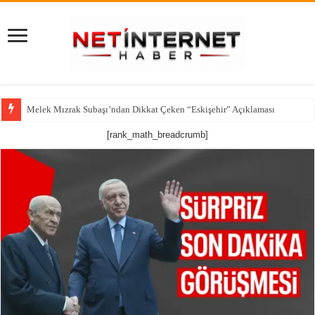
Melek Mızrak Subaşı’ndan Dikkat Çeken “Eskişehir” Açıklaması
[rank_math_breadcrumb]