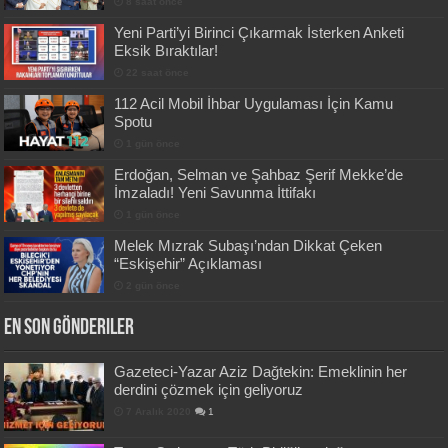
8 saat önce
Yeni Parti’yi Birinci Çıkarmak İsterken Anketi
Eksik Bıraktılar!
22 saat önce
112 Acil Mobil İhbar Uygulaması İçin Kamu
Spotu
1 gün önce
Erdoğan, Selman ve Şahbaz Şerif Mekke’de
İmzaladı! Yeni Savunma İttifakı
1 gün önce
Melek Mızrak Subaşı’ndan Dikkat Çeken
“Eskişehir” Açıklaması
2 gün önce
En Son Gönderiler
Gazeteci-Yazar Aziz Dağtekin: Emeklinin her
derdini çözmek için geliyoruz
7 Aralık 2020
1