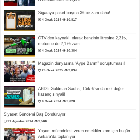
Sigaraya paket başına 3₺ bir zam daha!
4 Ocak 2024
10,817
ÖTV’den kaynaklı olarak benzinin litresine 2,31₺,
motorine de 2,17₺ zam
4 Ocak 2024
10,384
Magazin dünyasına “Ayşe Barım” soruşturması!
26 Ocak 2025
9,894
ABD’li Goldman Sachs, Türk ₺’sında reel değer
kazanç sinyali!
6 Ocak 2024
9,620
Siyaset Gündemi Baş Döndürüyor
21 Ağustos 2014
9,566
Yaşam mücadelesi veren emekliler zam için bugün
Ankara’da toplanıyor