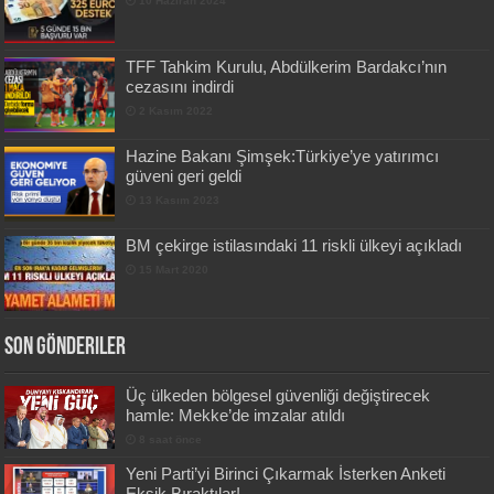
10 Haziran 2024
TFF Tahkim Kurulu, Abdülkerim Bardakcı’nın
cezasını indirdi
2 Kasım 2022
Hazine Bakanı Şimşek:Türkiye’ye yatırımcı
güveni geri geldi
13 Kasım 2023
BM çekirge istilasındaki 11 riskli ülkeyi açıkladı
15 Mart 2020
Son Gönderiler
Üç ülkeden bölgesel güvenliği değiştirecek
hamle: Mekke’de imzalar atıldı
8 saat önce
Yeni Parti’yi Birinci Çıkarmak İsterken Anketi
Eksik Bıraktılar!