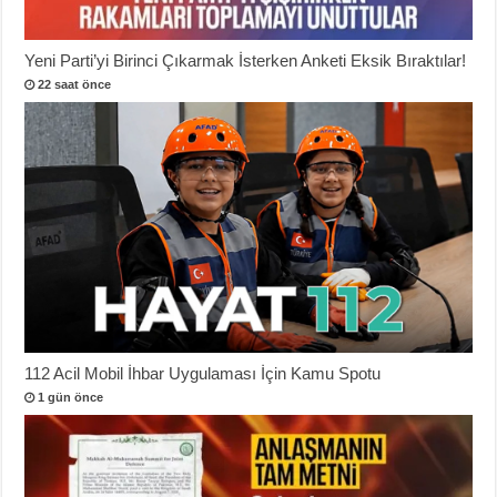
Yeni Parti’yi Birinci Çıkarmak İsterken Anketi Eksik Bıraktılar!
22 saat önce
112 Acil Mobil İhbar Uygulaması İçin Kamu Spotu
1 gün önce