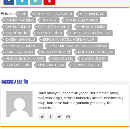
Etiketler
CHP
CHP GENEL BAŞKANLIĞI
CHP HABERLERI
CHP IÇI TARTIŞMA
CHP KRIZI
CHP KURULTAY KRIZI
CHP KURULTAYI
CHP LIDERLIK YARIŞI
CHP SON DAKIKA
CHP YÖNETIMI
CHP'DE GERILIM
CHP’DE SON GELIŞMELER
EKREM İMAMOĞLU
EKREM İMAMOĞLU AÇIKLAMALARI
KEMAL KILIÇDAROĞLU
KEMAL KILIÇDAROĞLU AÇIKLAMALARI
KURULTAY DAVASI
KURULTAY SÜRECI
MUHALEFET GÜNDEMI
MUTLAK BUTLAN KARARI
ÖZGÜR ÖZEL
SIYASI GÜNDEM
SIYASI POLEMIK
SIYASI TARTIŞMA
TÜRKIYE SIYASETI
Hakkında Editör
Taraf olmayan, habercilik yapan Net İnternet Haber,
bağımsız özgür, tarafsız habercilik ilkesini benimsemiş
olup, hakkın ve haklının yanında yer almayı ilke
edinmiştir.