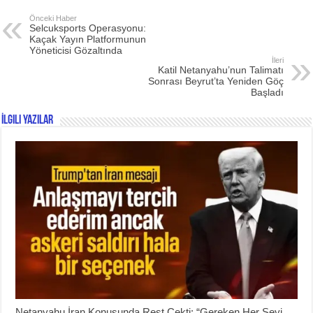
Önceki Haber
Selcuksports Operasyonu:
Kaçak Yayın Platformunun
Yöneticisi Gözaltında
İleri
Katil Netanyahu’nun Talimatı
Sonrası Beyrut’ta Yeniden Göç
Başladı
İlgili Yazılar
Netanyahu İran Konusunda Rest Çekti: “Gereken Her Şeyi