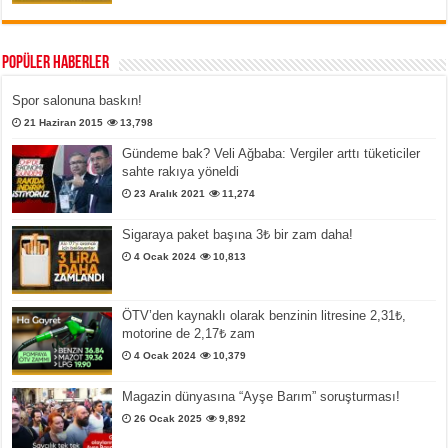
Popüler Haberler
Spor salonuna baskın!
21 Haziran 2015
13,798
Gündeme bak? Veli Ağbaba: Vergiler arttı tüketiciler
sahte rakıya yöneldi
23 Aralık 2021
11,274
Sigaraya paket başına 3₺ bir zam daha!
4 Ocak 2024
10,813
ÖTV’den kaynaklı olarak benzinin litresine 2,31₺,
motorine de 2,17₺ zam
4 Ocak 2024
10,379
Magazin dünyasına “Ayşe Barım” soruşturması!
26 Ocak 2025
9,892