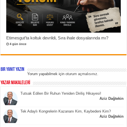
Etimesgut’ta koltuk devrildi, Sıra ihale dosyalarında mı?
4 gün önce
Bir yanıt yazın
Yorum yapabilmek için
oturum açmalısınız
.
YAZAR MAKALELERİ
Tutsak Edilen Bir Ruhun Yeniden Diriliş Hikayesi!
Aziz Dağtekin
Tek Adaylı Kongrelerin Kazananı Kim, Kaybedeni Kim?
Aziz Dağtekin