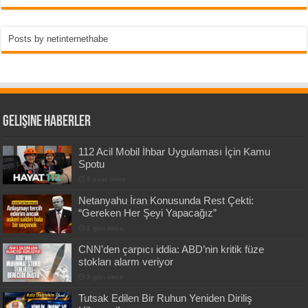
Posts by netinternethabe
Gelişine Haberler
112 Acil Mobil İhbar Uygulaması İçin Kamu
Spotu
5 saat önce
Netanyahu İran Konusunda Rest Çekti:
“Gereken Her Şeyi Yapacağız”
2 gün önce
CNN’den çarpıcı iddia: ABD’nin kritik füze
stokları alarm veriyor
3 gün önce
Tutsak Edilen Bir Ruhun Yeniden Diriliş