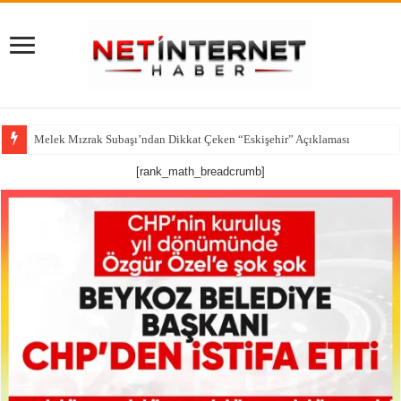
Melek Mızrak Subaşı’ndan Dikkat Çeken “Eskişehir” Açıklaması
[rank_math_breadcrumb]