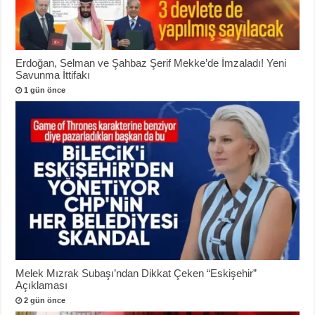
Erdoğan, Selman ve Şahbaz Şerif Mekke’de İmzaladı! Yeni
Savunma İttifakı
1 gün önce
Melek Mızrak Subaşı’ndan Dikkat Çeken “Eskişehir”
Açıklaması
2 gün önce