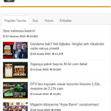
Popüler Yazılar
Son
Yorum
Etiketler
Spor salonuna baskın!
21 Haziran 2015
13,802
Gündeme bak? Veli Ağbaba: Vergiler arttı tüketiciler
sahte rakıya yöneldi
23 Aralık 2021
11,278
Sigaraya paket başına 3₺ bir zam daha!
4 Ocak 2024
10,816
ÖTV’den kaynaklı olarak benzinin litresine 2,31₺,
motorine de 2,17₺ zam
4 Ocak 2024
10,381
Magazin dünyasına “Ayşe Barım” soruşturması!
26 Ocak 2025
9,894