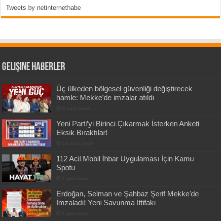
Tweets by netinternethabe
Gelişine Haberler
Üç ülkeden bölgesel güvenliği değiştirecek
hamle: Mekke’de imzalar atıldı
4 saat önce
Yeni Parti’yi Birinci Çıkarmak İsterken Anketi
Eksik Bıraktılar!
18 saat önce
112 Acil Mobil İhbar Uygulaması İçin Kamu
Spotu
1 gün önce
Erdoğan, Selman ve Şahbaz Şerif Mekke’de
İmzaladı! Yeni Savunma İttifakı
1 gün önce