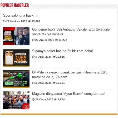
Popüler Haberler
Spor salonuna baskın!
21 Haziran 2015
13,802
Gündeme bak? Veli Ağbaba: Vergiler arttı tüketiciler
sahte rakıya yöneldi
23 Aralık 2021
11,278
Sigaraya paket başına 3₺ bir zam daha!
4 Ocak 2024
10,816
ÖTV’den kaynaklı olarak benzinin litresine 2,31₺,
motorine de 2,17₺ zam
4 Ocak 2024
10,381
Magazin dünyasına “Ayşe Barım” soruşturması!
26 Ocak 2025
9,894