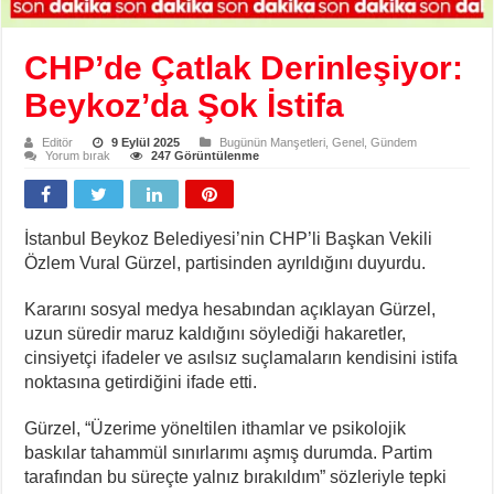
CHP’de Çatlak Derinleşiyor:
Beykoz’da Şok İstifa
Editör
9 Eylül 2025
Bugünün Manşetleri
,
Genel
,
Gündem
Yorum bırak
247 Görüntülenme
İstanbul Beykoz Belediyesi’nin CHP’li Başkan Vekili
Özlem Vural Gürzel, partisinden ayrıldığını duyurdu.
Kararını sosyal medya hesabından açıklayan Gürzel,
uzun süredir maruz kaldığını söylediği hakaretler,
cinsiyetçi ifadeler ve asılsız suçlamaların kendisini istifa
noktasına getirdiğini ifade etti.
Gürzel, “Üzerime yöneltilen ithamlar ve psikolojik
baskılar tahammül sınırlarımı aşmış durumda. Partim
tarafından bu süreçte yalnız bırakıldım” sözleriyle tepki