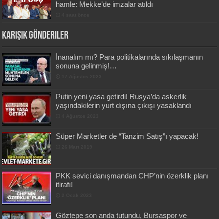
hamle: Mekke’de imzalar atıldı
4 saat önce
Karışık Gönderiler
İnanalım mı? Para politikalarında sıkılaşmanın
sonuna gelinmiş!…
17 Ağustos 2023
Putin yeni yasa getirdi! Rusya’da askerlik
yaşındakilerin yurt dışına çıkışı yasaklandı
4 Ağustos 2023
Süper Marketler de “Tanzim Satış”ı yapacak!
26 Mart 2019
PKK sevici danışmandan CHP’nin özerklik planı
itirafı!
2 Ocak 2023
Göztepe son anda tutundu, Bursaspor ve