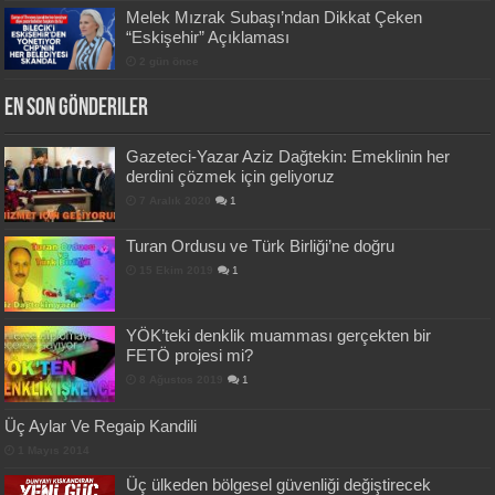
Melek Mızrak Subaşı’ndan Dikkat Çeken
“Eskişehir” Açıklaması
2 gün önce
En Son Gönderiler
Gazeteci-Yazar Aziz Dağtekin: Emeklinin her
derdini çözmek için geliyoruz
7 Aralık 2020
1
Turan Ordusu ve Türk Birliği’ne doğru
15 Ekim 2019
1
YÖK’teki denklik muamması gerçekten bir
FETÖ projesi mi?
8 Ağustos 2019
1
Üç Aylar Ve Regaip Kandili
1 Mayıs 2014
Üç ülkeden bölgesel güvenliği değiştirecek