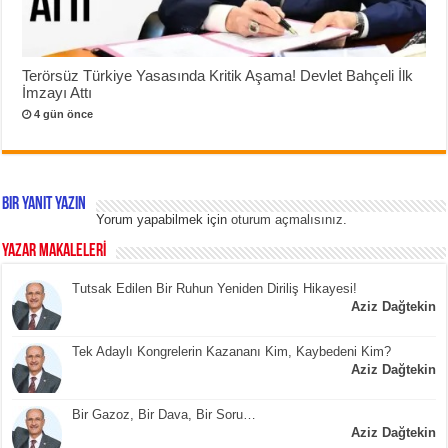
Terörsüz Türkiye Yasasında Kritik Aşama! Devlet Bahçeli İlk
İmzayı Attı
4 gün önce
Bir yanıt yazın
Yorum yapabilmek için
oturum açmalısınız
.
YAZAR MAKALELERİ
Tutsak Edilen Bir Ruhun Yeniden Diriliş Hikayesi!
Aziz Dağtekin
Tek Adaylı Kongrelerin Kazananı Kim, Kaybedeni Kim?
Aziz Dağtekin
Bir Gazoz, Bir Dava, Bir Soru…
Aziz Dağtekin