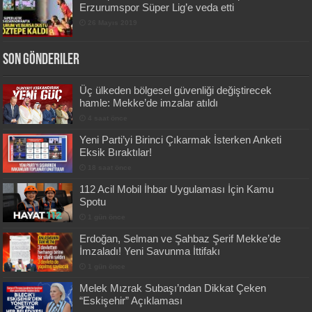
Erzurumspor Süper Lig’e veda etti
26 Mayıs 2019
Son Gönderiler
Üç ülkeden bölgesel güvenliği değiştirecek
hamle: Mekke’de imzalar atıldı
4 saat önce
Yeni Parti’yi Birinci Çıkarmak İsterken Anketi
Eksik Bıraktılar!
18 saat önce
112 Acil Mobil İhbar Uygulaması İçin Kamu
Spotu
1 gün önce
Erdoğan, Selman ve Şahbaz Şerif Mekke’de
İmzaladı! Yeni Savunma İttifakı
1 gün önce
Melek Mızrak Subaşı’ndan Dikkat Çeken
“Eskişehir” Açıklaması