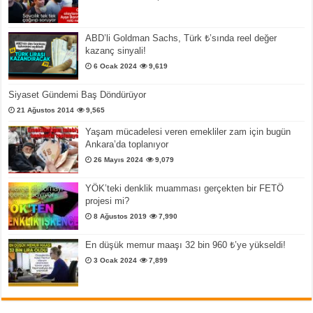
ABD’li Goldman Sachs, Türk ₺’sında reel değer
kazanç sinyali!
6 Ocak 2024
9,619
Siyaset Gündemi Baş Döndürüyor
21 Ağustos 2014
9,565
Yaşam mücadelesi veren emekliler zam için bugün
Ankara’da toplanıyor
26 Mayıs 2024
9,079
YÖK’teki denklik muamması gerçekten bir FETÖ
projesi mi?
8 Ağustos 2019
7,990
En düşük memur maaşı 32 bin 960 ₺’ye yükseldi!
3 Ocak 2024
7,899