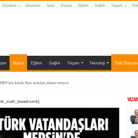
Gündem
Ekonomi
Spor
Dünya
Eğitim
Sağlık
Yaşam
Tek
Spor
Dünya
Eğitim
Sağlık
Yaşam
Teknoloji
Türk Dünyas
BD’nin kritik füze stokları alarm veriyor
YAZAR
ank_math_breadcrumb]