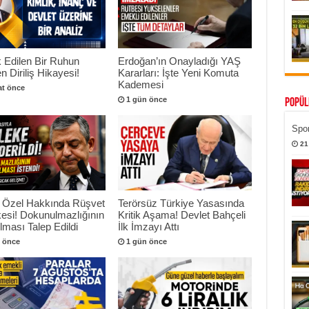
 Edilen Bir Ruhun
Erdoğan’ın Onayladığı YAŞ
n Diriliş Hikayesi!
Kararları: İşte Yeni Komuta
Kademesi
at önce
1 gün önce
Popül
Spor
21
 Özel Hakkında Rüşvet
Terörsüz Türkiye Yasasında
esi! Dokunulmazlığının
Kritik Aşama! Devlet Bahçeli
ılması Talep Edildi
İlk İmzayı Attı
 önce
1 gün önce