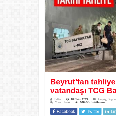
Beyrut’tan tahliye
vatandaşı TCG Bay
Editör
10 Ekim 2024
Asayiş
,
Bugünü
Yorum bırak
548 Görüntülenme
Facebook
Twitter
Li