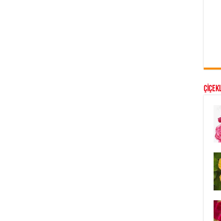
ÇİÇEKL