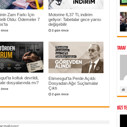
nin Zam Farkı İçin
Motorine 6,37 TL indirim
Belli Oldu: Ödemeler 7
geliyor: Tabelalar gece yarısı
s’ta
değişebilir
 önce
2 gün önce
Taraf
gut’ta koltuk devrildi,
Etimesgut’ta Perde Açıldı:
hale dosyalarında mı?
Dosyadan Ağır Suçlamalar
Çıktı
 önce
2 gün önce
BİZİ T
açmalısınız
.