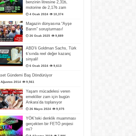
benzinin litresine 2,31₺,
motorine de 2,17₺ zam
4 Ocak 2024
10,374
Magazin dünyasına “Ayşe
Barım” soruşturması!
26 Ocak 2025
9,889
ABD’li Goldman Sachs, Türk
₺’sında reel değer kazanç
sinyali!
6 Ocak 2024
9,613
aset Gündemi Baş Döndürüyor
 Ağustos 2014
9,561
Yaşam mücadelesi veren
emekliler zam için bugün
Ankara’da toplanıyor
26 Mayıs 2024
9,075
YÖK’teki denklik muamması
gerçekten bir FETÖ projesi
mi?
8 Ağustos 2019
7,986