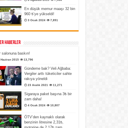
En düşük memur maaşı 32 bin
960 ₺’ye yükseldi!
3 Ocak 2024
7,891
er Haberler
 salonuna baskın!
 Haziran 2015
13,796
Gündeme bak? Veli Ağbaba:
Vergiler arttı tüketiciler sahte
rakıya yöneldi
23 Aralık 2021
11,271
Sigaraya paket başına 3₺ bir
zam daha!
4 Ocak 2024
10,807
ÖTV’den kaynaklı olarak
benzinin litresine 2,31₺,
motorine de 2,17₺ zam