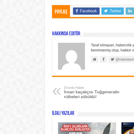
Facebook
Twitter
Paylaş
Hakkında Editör
Taraf olmayan, habercilik y
benimsemiş olup, hakkın ve
@netintern
Önceki Haber
İnsan kaçakçısı Tuğgeneralin
rütbeleri söküldü!
İlgili Yazılar