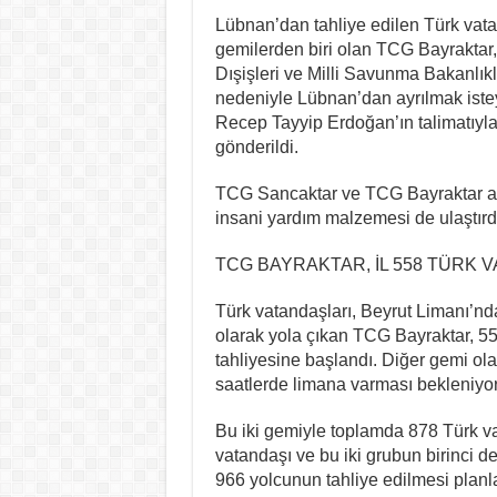
Lübnan’dan tahliye edilen Türk vatan
gemilerden biri olan TCG Bayraktar,
Dışişleri ve Milli Savunma Bakanlıkla
nedeniyle Lübnan’dan ayrılmak iste
Recep Tayyip Erdoğan’ın talimatıyla
gönderildi.
TCG Sancaktar ve TCG Bayraktar am
insani yardım malzemesi de ulaştırd
TCG BAYRAKTAR, İL 558 TÜRK V
Türk vatandaşları, Beyrut Limanı’nda 
olarak yola çıkan TCG Bayraktar, 55
tahliyesine başlandı. Diğer gemi ol
saatlerde limana varması bekleniyor
Bu iki gemiyle toplamda 878 Türk v
vatandaşı ve bu iki grubun birinci de
966 yolcunun tahliye edilmesi planl