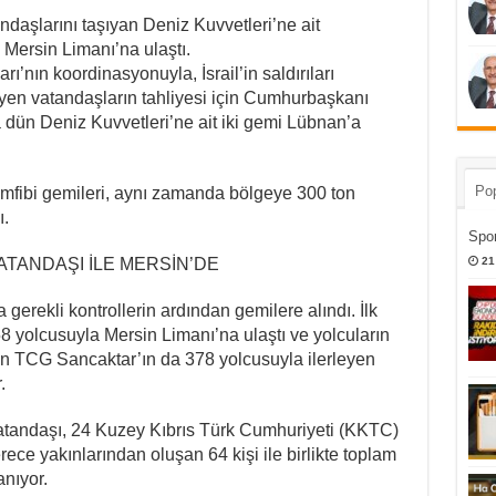
daşlarını taşıyan Deniz Kuvvetleri’ne ait
 Mersin Limanı’na ulaştı.
rı’nın koordinasyonuyla, İsrail’in saldırıları
yen vatandaşların tahliyesi için Cumhurbaşkanı
 dün Deniz Kuvvetleri’ne ait iki gemi Lübnan’a
Pop
fibi gemileri, aynı zamanda bölgeye 300 ton
ı.
Spor
21
ATANDAŞI İLE MERSİN’DE
gerekli kontrollerin ardından gemilere alındı. İlk
8 yolcusuyla Mersin Limanı’na ulaştı ve yolcuların
an TCG Sancaktar’ın da 378 yolcusuyla ilerleyen
.
atandaşı, 24 Kuzey Kıbrıs Türk Cumhuriyeti (KKTC)
rece yakınlarından oluşan 64 kişi ile birlikte toplam
anıyor.