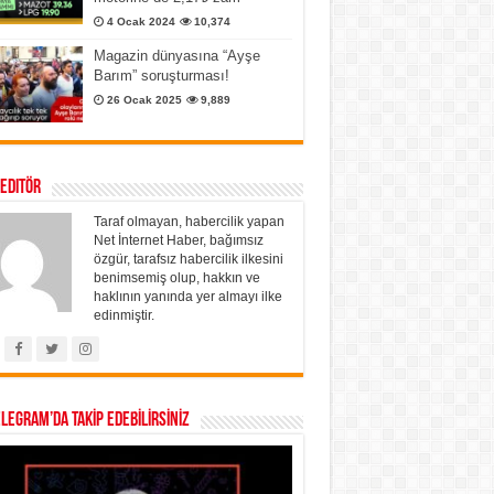
4 Ocak 2024
10,374
Magazin dünyasına “Ayşe
Barım” soruşturması!
26 Ocak 2025
9,889
 Editör
Taraf olmayan, habercilik yapan
Net İnternet Haber, bağımsız
özgür, tarafsız habercilik ilkesini
benimsemiş olup, hakkın ve
haklının yanında yer almayı ilke
edinmiştir.
ELEGRAM’DA TAKİP EDEBİLİRSİNİZ