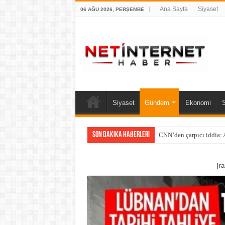
Ana Sayfa
Siyaset
06 AĞU 2026, PERŞEMBE
Siyaset
Gündem
Ekonomi
Son Dakika Haberleri
CNN’den çarpıcı iddia: A
[r