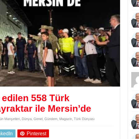
 edilen 558 Türk
raktar ile Mersin’de
n Manşetleri
,
Dünya
,
Genel
,
Gündem
,
Magazin
,
Türk Dünyası
nkedIn
Pinterest