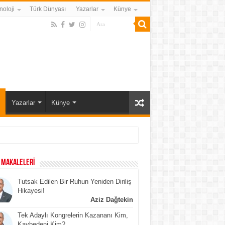
noloji
Türk Dünyası
Yazarlar
Künye
ı
Yazarlar
Künye
 MAKALELERİ
Tutsak Edilen Bir Ruhun Yeniden Diriliş
Hikayesi!
Aziz Dağtekin
Tek Adaylı Kongrelerin Kazananı Kim,
Kaybedeni Kim?