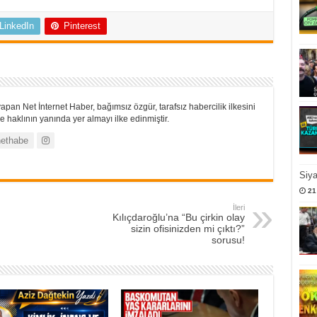
LinkedIn
Pinterest
apan Net İnternet Haber, bağımsız özgür, tarafsız habercilik ilkesini
 haklının yanında yer almayı ilke edinmiştir.
ethabe
Siy
21
İleri
Kılıçdaroğlu’na “Bu çirkin olay
sizin ofisinizden mi çıktı?”
sorusu!