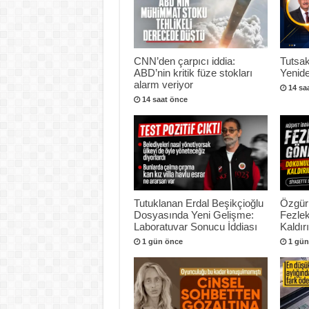
CNN’den çarpıcı iddia:
Tutsak
ABD’nin kritik füze stokları
Yenide
alarm veriyor
14 sa
14 saat önce
Tutuklanan Erdal Beşikçioğlu
Özgür
Dosyasında Yeni Gelişme:
Fezlek
Laboratuvar Sonucu İddiası
Kaldır
1 gün önce
1 gün