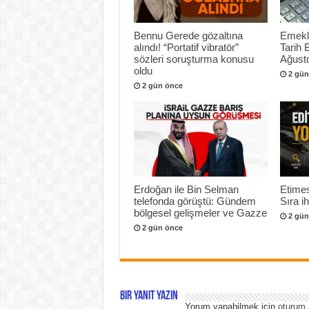
Bennu Gerede gözaltına
Emekli
alındı! “Portatif vibratör”
Tarih 
sözleri soruşturma konusu
Ağusto
oldu
2 gün
2 gün önce
Erdoğan ile Bin Selman
Etimes
telefonda görüştü: Gündem
Sıra i
bölgesel gelişmeler ve Gazze
2 gün
2 gün önce
Bir yanıt yazın
Yorum yapabilmek için
oturum 