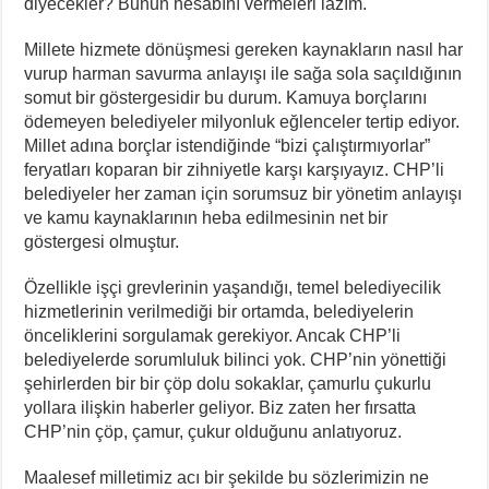
diyecekler? Bunun hesabını vermeleri lazım.
Millete hizmete dönüşmesi gereken kaynakların nasıl har
vurup harman savurma anlayışı ile sağa sola saçıldığının
somut bir göstergesidir bu durum. Kamuya borçlarını
ödemeyen belediyeler milyonluk eğlenceler tertip ediyor.
Millet adına borçlar istendiğinde “bizi çalıştırmıyorlar”
feryatları koparan bir zihniyetle karşı karşıyayız. CHP’li
belediyeler her zaman için sorumsuz bir yönetim anlayışı
ve kamu kaynaklarının heba edilmesinin net bir
göstergesi olmuştur.
Özellikle işçi grevlerinin yaşandığı, temel belediyecilik
hizmetlerinin verilmediği bir ortamda, belediyelerin
önceliklerini sorgulamak gerekiyor. Ancak CHP’li
belediyelerde sorumluluk bilinci yok. CHP’nin yönettiği
şehirlerden bir bir çöp dolu sokaklar, çamurlu çukurlu
yollara ilişkin haberler geliyor. Biz zaten her fırsatta
CHP’nin çöp, çamur, çukur olduğunu anlatıyoruz.
Maalesef milletimiz acı bir şekilde bu sözlerimizin ne