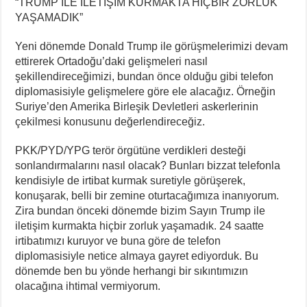
“TRUMP İLE İLETİŞİM KURMAKTA HİÇBİR ZORLUK
YAŞAMADIK”
Yeni dönemde Donald Trump ile görüşmelerimizi devam
ettirerek Ortadoğu’daki gelişmeleri nasıl
şekillendireceğimizi, bundan önce olduğu gibi telefon
diplomasisiyle gelişmelere göre ele alacağız. Örneğin
Suriye’den Amerika Birleşik Devletleri askerlerinin
çekilmesi konusunu değerlendireceğiz.
PKK/PYD/YPG terör örgütüne verdikleri desteği
sonlandırmalarını nasıl olacak? Bunları bizzat telefonla
kendisiyle de irtibat kurmak suretiyle görüşerek,
konuşarak, belli bir zemine oturtacağımıza inanıyorum.
Zira bundan önceki dönemde bizim Sayın Trump ile
iletişim kurmakta hiçbir zorluk yaşamadık. 24 saatte
irtibatımızı kuruyor ve buna göre de telefon
diplomasisiyle netice almaya gayret ediyorduk. Bu
dönemde ben bu yönde herhangi bir sıkıntımızın
olacağına ihtimal vermiyorum.