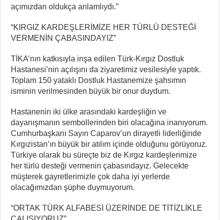
açımızdan oldukça anlamlıydı.”
“KIRGIZ KARDEŞLERİMİZE HER TÜRLÜ DESTEĞİ
VERMENİN ÇABASINDAYIZ”
TİKA’nın katkısıyla inşa edilen Türk-Kırgız Dostluk
Hastanesi’nin açılışını da ziyaretimiz vesilesiyle yaptık.
Toplam 150 yataklı Dostluk Hastanemize şahsımın
isminin verilmesinden büyük bir onur duydum.
Hastanenin iki ülke arasındaki kardeşliğin ve
dayanışmanın sembollerinden biri olacağına inanıyorum.
Cumhurbaşkanı Sayın Caparov’un dirayetli liderliğinde
Kırgızistan’ın büyük bir atılım içinde olduğunu görüyoruz.
Türkiye olarak bu süreçte biz de Kırgız kardeşlerimize
her türlü desteği vermenin çabasındayız. Gelecekte
müşterek gayretlerimizle çok daha iyi yerlerde
olacağımızdan şüphe duymuyorum.
“ORTAK TÜRK ALFABESİ ÜZERİNDE DE TİTİZLİKLE
ÇALIŞIYORUZ”