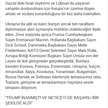
Gazze’deki İsrail soykırımı ve Lübnan’da yaşanan
vahşetin durdurulması için Avrupa’nın üzerine düşen
ahlaki ve vicdani sorumluluğunu bir kez daha hatırlattım.
Ukrayna’da adil ve kalıcı barışın ancak tüm tarafların
diplomasiye alan açmasıyla mümkün olabileceğini ifade
ettim. Zirve marjında ayrıca Fransa Cumhurbaşkanı
Sayın Emmanuel Macron, Hollanda Başbakanı Sayın
Dick Schoof, Danimarka Başbakanı Sayın Mette
Frederiksen, NATO Genel Sekreteri Sayın Mark Rutte,
Avrupa Birliği Komisyon Başkanı Sayın Ursula von der
Leyen ile ikili görüşmeler gerçekleştirdik. Bunlara
ilaveten Kosova, Polonya, Ermenistan, Ukrayna, İsviçre,
Arnavutluk, İtalya, Avusturya, Yunanistan, Bulgaristan,
Bosna Hersek ve Sırbistan liderleriyle temaslarımız oldu.
Toplantı, görüşme ve temaslarımızın hayırlara vesile
olmasını diliyorum.
“TRUMP İNANMIŞTI VE NETİCEYİ DE BAŞARILI BİR
ŞEKİLDE ALDI”