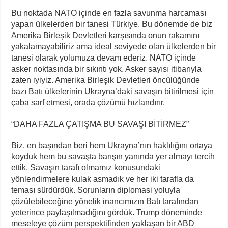
Bu noktada NATO içinde en fazla savunma harcaması
yapan ülkelerden bir tanesi Türkiye. Bu dönemde de biz
Amerika Birleşik Devletleri karşısında onun rakamını
yakalamayabiliriz ama ideal seviyede olan ülkelerden bir
tanesi olarak yolumuza devam ederiz. NATO içinde
asker noktasında bir sıkıntı yok. Asker sayısı itibarıyla
zaten iyiyiz. Amerika Birleşik Devletleri öncülüğünde
bazı Batı ülkelerinin Ukrayna’daki savaşın bitirilmesi için
çaba sarf etmesi, orada çözümü hızlandırır.
“DAHA FAZLA ÇATIŞMA BU SAVAŞI BİTİRMEZ”
Biz, en başından beri hem Ukrayna’nın haklılığını ortaya
koyduk hem bu savaşta barışın yanında yer almayı tercih
ettik. Savaşın tarafı olmamız konusundaki
yönlendirmelere kulak asmadık ve her iki tarafla da
teması sürdürdük. Sorunların diplomasi yoluyla
çözülebileceğine yönelik inancımızın Batı tarafından
yeterince paylaşılmadığını gördük. Trump döneminde
meseleye çözüm perspektifinden yaklaşan bir ABD