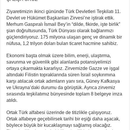
Ziyaretimizin ikinci gününde Türk Devletleri Teşkilatı 11.
Devlet ve Hükümet Başkanları Zirvesi’ne iştirak ettik.
Merhum Gaspıralı İsmail Bey’in “dilde, fikirde, işte birlik”
şiarı doğrultusunda, Türk Dünyası olarak bağlarımızı
güçlendiriyoruz. 175 milyona ulaşan genç ve dinamik bir
nüfusa, 1,2 trilyon doları bulan ticaret hacmine sahibiz.
Ekonomi başta olmak üzere bilim, enerji, ulaştırma,
savunma ve güvenlik gibi alanlarda potansiyelimizi
ortaya çıkarmakta kararlıyız. Zirvemizde Gazze ve işgal
altındaki Filistin topraklarında süren İsrail soykırımına
karşı atılacak ortak adımların yanı sıra, Güney Kafkasya
ve Ukrayna’daki durumu da görüştük. Ayrıca zirvemiz
sırasında teşkilatımız bünyesinde toplam 8 belgeye imza
atıldı.
Ortak Türk alfabesi üzerinde de titizlikle çalışıyoruz.
Ortak alfabeye geçebilirsek tarihi bir eşiği daha aşacak,
böylece büyük bir kucaklaşmayı sağlamış olacağız.