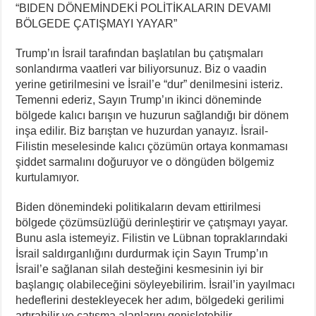
“BIDEN DÖNEMİNDEKİ POLİTİKALARIN DEVAMI
BÖLGEDE ÇATIŞMAYI YAYAR”
Trump’ın İsrail tarafından başlatılan bu çatışmaları
sonlandırma vaatleri var biliyorsunuz. Biz o vaadin
yerine getirilmesini ve İsrail’e “dur” denilmesini isteriz.
Temenni ederiz, Sayın Trump’ın ikinci döneminde
bölgede kalıcı barışın ve huzurun sağlandığı bir dönem
inşa edilir. Biz barıştan ve huzurdan yanayız. İsrail-
Filistin meselesinde kalıcı çözümün ortaya konmaması
şiddet sarmalını doğuruyor ve o döngüden bölgemiz
kurtulamıyor.
Biden dönemindeki politikaların devam ettirilmesi
bölgede çözümsüzlüğü derinleştirir ve çatışmayı yayar.
Bunu asla istemeyiz. Filistin ve Lübnan topraklarındaki
İsrail saldırganlığını durdurmak için Sayın Trump’ın
İsrail’e sağlanan silah desteğini kesmesinin iyi bir
başlangıç olabileceğini söyleyebilirim. İsrail’in yayılmacı
hedeflerini destekleyecek her adım, bölgedeki gerilimi
artırabilir ve çatışma alanlarını genişletebilir.