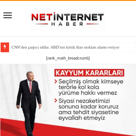
Tutsak Edilen Bir Ruhun Yeniden Diriliş Hikayesi!
[rank_math_breadcrumb]