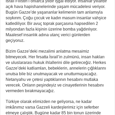
İsrail Filistin’i onlarca yıldır işgal ediyor. İnsanlar yıllardır
açık hava hapishanelerinde yaşam mücadelesi veriyor.
Bugün Gazze’de yaşananlar kelimenin tam anlamıyla
soykırım. Çoğu çocuk ve kadın masum insanlar vahşice
katlediliyor. Bir avuç toprak parçasına hapsedilen 2
milyondan fazla kişinin üzerine bomba yağdırılıyor.
Maalesef insanlık adına utanç verici günlerden
geçiyoruz.
Bizim Gazze’deki mezalimi anlatma mesaimiz
bitmeyecek. Her fırsatta İsrail’in zulmünü, insan hakları
ve uluslararası hukuk ihlallerini dile getireceğiz. Herkes
Gazze’deki katliamları, bebeklerin, annelerin çığlıklarını
unutsa bile biz unutmayacak ve unutturmayacağız.
Netanyahu ve çetesi yaptıklarının hesabını mutlaka
verecek. Onların peşindeyiz ve cinayetlerinin hesabını
vermeden bırakmayacağız.
Türkiye olarak elimizden ne geliyorsa, ne kadar
imkânımız varsa Gazzeli kardeşlerimiz için seferber
etmeye çalıştık. Bugüne kadar 85 bin tonun üzerinde