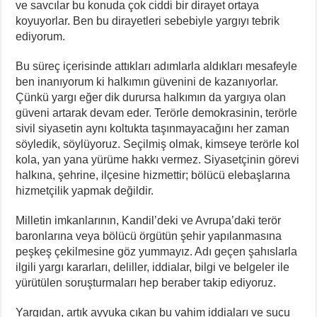
ve savcılar bu konuda çok ciddi bir dirayet ortaya
koyuyorlar. Ben bu dirayetleri sebebiyle yargıyı tebrik
ediyorum.
Bu süreç içerisinde attıkları adımlarla aldıkları mesafeyle
ben inanıyorum ki halkımın güvenini de kazanıyorlar.
Çünkü yargı eğer dik durursa halkımın da yargıya olan
güveni artarak devam eder. Terörle demokrasinin, terörle
sivil siyasetin aynı koltukta taşınmayacağını her zaman
söyledik, söylüyoruz. Seçilmiş olmak, kimseye terörle kol
kola, yan yana yürüme hakkı vermez. Siyasetçinin görevi
halkına, şehrine, ilçesine hizmettir; bölücü elebaşlarına
hizmetçilik yapmak değildir.
Milletin imkanlarının, Kandil’deki ve Avrupa’daki terör
baronlarına veya bölücü örgütün şehir yapılanmasına
peşkeş çekilmesine göz yummayız. Adı geçen şahıslarla
ilgili yargı kararları, deliller, iddialar, bilgi ve belgeler ile
yürütülen soruşturmaları hep beraber takip ediyoruz.
Yargıdan, artık ayyuka çıkan bu vahim iddiaları ve suçu