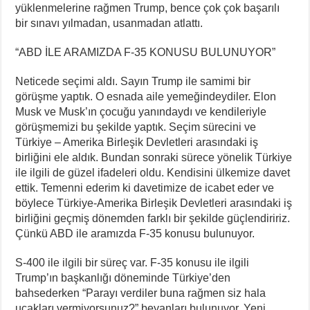
yüklenmelerine rağmen Trump, bence çok çok başarılı
bir sınavı yılmadan, usanmadan atlattı.
“ABD İLE ARAMIZDA F-35 KONUSU BULUNUYOR”
Neticede seçimi aldı. Sayın Trump ile samimi bir
görüşme yaptık. O esnada aile yemeğindeydiler. Elon
Musk ve Musk’ın çocuğu yanındaydı ve kendileriyle
görüşmemizi bu şekilde yaptık. Seçim sürecini ve
Türkiye – Amerika Birleşik Devletleri arasındaki iş
birliğini ele aldık. Bundan sonraki sürece yönelik Türkiye
ile ilgili de güzel ifadeleri oldu. Kendisini ülkemize davet
ettik. Temenni ederim ki davetimize de icabet eder ve
böylece Türkiye-Amerika Birleşik Devletleri arasındaki iş
birliğini geçmiş dönemden farklı bir şekilde güçlendiririz.
Çünkü ABD ile aramızda F-35 konusu bulunuyor.
S-400 ile ilgili bir süreç var. F-35 konusu ile ilgili
Trump’ın başkanlığı döneminde Türkiye’den
bahsederken “Parayı verdiler buna rağmen siz hala
uçakları vermiyorsunuz?” beyanları bulunuyor. Yeni