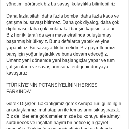
yönetimi görürsek biz bu savaşı kolaylıkla bitirilebiliriz.
Daha fazla silah, daha fazla bomba, daha fazla kaos ve
çatışma bu savaşı bitirmez. Daha çok diyalog, daha çok
diplomasi, daha çok mutabakat barışın kapısını aralar.
Biz her iki tarafı da aynı masa etrafında buluşturmayı
başarmış bir ülkeyiz. Bunu defalarca yaptık ve yine
yapabiliriz. Bu savaş artık bitmelidir. Biz gayretlerimizi
barış için yoğunlaştırdık ve buna devam edeceğiz.
Umarız yeni dönemde yeni başlangıçlar yapar ve tüm
çatışmaların ve savaşların sona erdiği bir dünyaya
kavuşuruz.
“TÜRKİYE’NİN POTANSİYELİNİN HERKES
FARKINDA”
Gerek Dışişleri Bakanlığımız gerek Avrupa Birliği ile ilgili
arkadaşlarımız, muhatapları ile temaslarını sıklaştıracak.
Biz de liderlerle görüşmelerimizde bu konuyu ele almayı
sürdürecek ve inşallah hayırlı bir netice için gayret
edeceğiz. Türkiye’nin potansiyelinin herkes farkında.