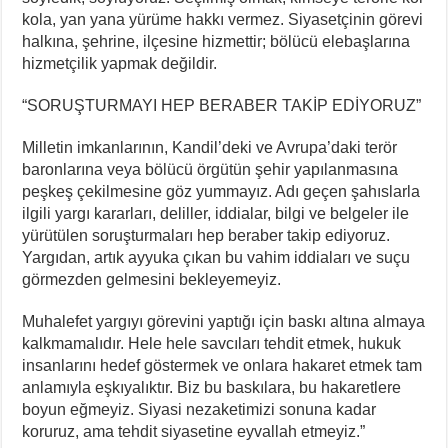
kola, yan yana yürüme hakkı vermez. Siyasetçinin görevi
halkına, şehrine, ilçesine hizmettir; bölücü elebaşlarına
hizmetçilik yapmak değildir.
“SORUŞTURMAYI HEP BERABER TAKİP EDİYORUZ”
Milletin imkanlarının, Kandil’deki ve Avrupa’daki terör
baronlarına veya bölücü örgütün şehir yapılanmasına
peşkeş çekilmesine göz yummayız. Adı geçen şahıslarla
ilgili yargı kararları, deliller, iddialar, bilgi ve belgeler ile
yürütülen soruşturmaları hep beraber takip ediyoruz.
Yargıdan, artık ayyuka çıkan bu vahim iddiaları ve suçu
görmezden gelmesini bekleyemeyiz.
Muhalefet yargıyı görevini yaptığı için baskı altına almaya
kalkmamalıdır. Hele hele savcıları tehdit etmek, hukuk
insanlarını hedef göstermek ve onlara hakaret etmek tam
anlamıyla eşkıyalıktır. Biz bu baskılara, bu hakaretlere
boyun eğmeyiz. Siyasi nezaketimizi sonuna kadar
koruruz, ama tehdit siyasetine eyvallah etmeyiz.”