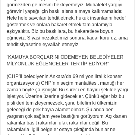
görmezden gelmesini bekleyemeyiz. Muhalefet yargıyı
görevini yaptığı için baskı altına almaya kalkmamalıdır.
Hele hele savcıları tehdit etmek, hukuk insanlarını hedef
göstermek ve onlara hakaret etmek tam anlamıyla
eşkıyalıktır. Biz bu baskılara, bu hakaretlere boyun
eğmeyiz. Siyasi nezaketimizi sonuna kadar koruruz, ama
tehdit siyasetine eyvallah etmeyiz.
“KAMUYA BORÇLARINI ÖDEMEYEN BELEDİYELER
MİLYONLUK EĞLENCELER TERTİP EDİYOR”
(CHP’li belediyenin Ankara’da 69 milyon liralık konser
organizasyonu) CHP’nin seçim mantalitesi, mantığı her
zaman böyle çalışmıştır. Bu süreci en hayırlı şekilde yargı
işletiyor. Üzerine üzerine gidecekler. Çünkü eğer biz bu
pislikleri temizleyemezsek, şunu bilelim ki ülkemizin
geleceği de pek hayra alamet olmaz. Şu anda ben
yargının çok sağlam yere bastığını görüyorum. Açıklanan
rakamlar basit rakamlar, ufak rakamlar değil. Bu
rakamlarla ilgili belgeler ortaya çıktığında bunlar ne