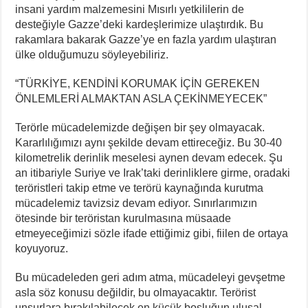
insani yardım malzemesini Mısırlı yetkililerin de
desteğiyle Gazze’deki kardeşlerimize ulaştırdık. Bu
rakamlara bakarak Gazze’ye en fazla yardım ulaştıran
ülke olduğumuzu söyleyebiliriz.
“TÜRKİYE, KENDİNİ KORUMAK İÇİN GEREKEN
ÖNLEMLERİ ALMAKTAN ASLA ÇEKİNMEYECEK”
Terörle mücadelemizde değişen bir şey olmayacak.
Kararlılığımızı aynı şekilde devam ettireceğiz. Bu 30-40
kilometrelik derinlik meselesi aynen devam edecek. Şu
an itibariyle Suriye ve Irak’taki derinliklere girme, oradaki
teröristleri takip etme ve terörü kaynağında kurutma
mücadelemiz tavizsiz devam ediyor. Sınırlarımızın
ötesinde bir teröristan kurulmasına müsaade
etmeyeceğimizi sözle ifade ettiğimiz gibi, fiilen de ortaya
koyuyoruz.
Bu mücadeleden geri adım atma, mücadeleyi gevşetme
asla söz konusu değildir, bu olmayacaktır. Terörist
unsurlara bırakılabilecek en küçük boşluğun ulusal