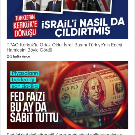
TPAO Kerkük’te Ortak Oldu! İsrail Basını Türkiye’nin Enerji
Hamlesini Böyle Gördü
1 hafta önce
Fed faizleri değiştirmedi! Karar metnindeki enflasyon detayı