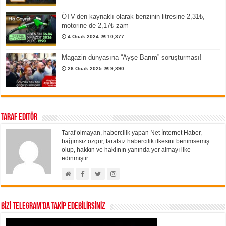
ÖTV’den kaynaklı olarak benzinin litresine 2,31₺,
motorine de 2,17₺ zam
4 Ocak 2024
10,377
Magazin dünyasına “Ayşe Barım” soruşturması!
26 Ocak 2025
9,890
Taraf Editör
Taraf olmayan, habercilik yapan Net İnternet Haber,
bağımsız özgür, tarafsız habercilik ilkesini benimsemiş
olup, hakkın ve haklının yanında yer almayı ilke
edinmiştir.
BİZİ TELEGRAM’DA TAKİP EDEBİLİRSİNİZ