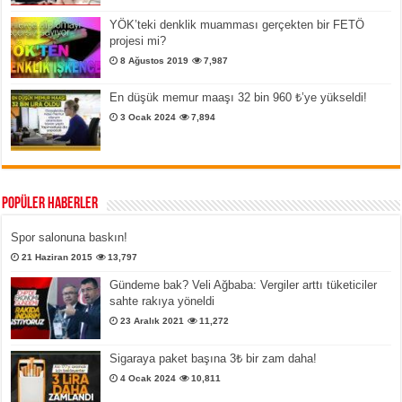
YÖK’teki denklik muamması gerçekten bir FETÖ
projesi mi?
8 Ağustos 2019
7,987
En düşük memur maaşı 32 bin 960 ₺’ye yükseldi!
3 Ocak 2024
7,894
Popüler Haberler
Spor salonuna baskın!
21 Haziran 2015
13,797
Gündeme bak? Veli Ağbaba: Vergiler arttı tüketiciler
sahte rakıya yöneldi
23 Aralık 2021
11,272
Sigaraya paket başına 3₺ bir zam daha!
4 Ocak 2024
10,811