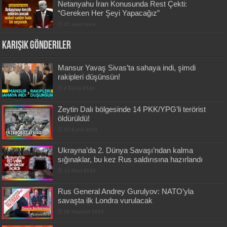
Netanyahu İran Konusunda Rest Çekti:
“Gereken Her Şeyi Yapacağız”
22 saat önce
Karışık Gönderiler
Mansur Yavaş Sivas’ta sahaya indi, şimdi
rakipleri düşünsün!
4 Eylül 2024
Zeytin Dalı bölgesinde 14 PKK/YPG’li terörist
öldürüldü!
22 Eylül 2022
Ukrayna’da 2. Dünya Savaşı’ndan kalma
sığınaklar, bu kez Rus saldırısına hazırlandı
13 Mart 2022
Rus General Andrey Gurulyov: NATO’yla
savaşta ilk Londra vurulacak
26 Haziran 2022