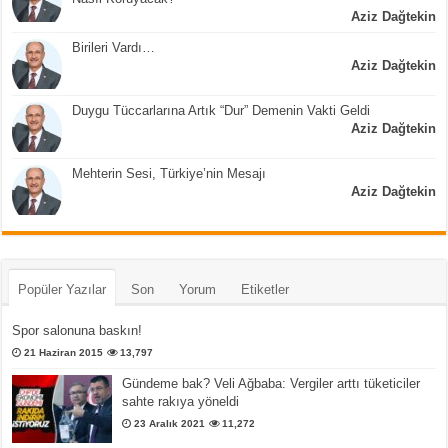
Aziz Dağtekin
Birileri Vardı…
Aziz Dağtekin
Duygu Tüccarlarına Artık “Dur” Demenin Vakti Geldi
Aziz Dağtekin
Mehterin Sesi, Türkiye’nin Mesajı
Aziz Dağtekin
Popüler Yazılar
Son
Yorum
Etiketler
Spor salonuna baskın!
21 Haziran 2015
13,797
Gündeme bak? Veli Ağbaba: Vergiler arttı tüketiciler
sahte rakıya yöneldi
23 Aralık 2021
11,272