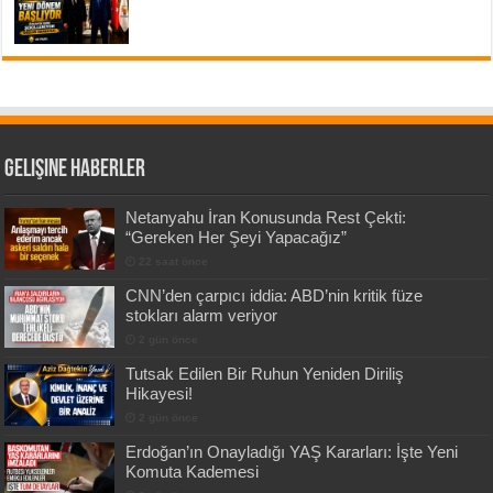
Gelişine Haberler
Netanyahu İran Konusunda Rest Çekti:
“Gereken Her Şeyi Yapacağız”
22 saat önce
CNN’den çarpıcı iddia: ABD’nin kritik füze
stokları alarm veriyor
2 gün önce
Tutsak Edilen Bir Ruhun Yeniden Diriliş
Hikayesi!
2 gün önce
Erdoğan’ın Onayladığı YAŞ Kararları: İşte Yeni
Komuta Kademesi