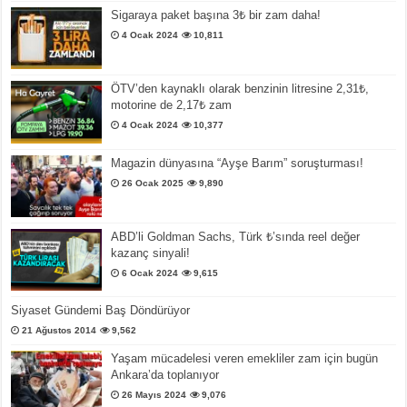
Sigaraya paket başına 3₺ bir zam daha!
4 Ocak 2024
10,811
ÖTV’den kaynaklı olarak benzinin litresine 2,31₺,
motorine de 2,17₺ zam
4 Ocak 2024
10,377
Magazin dünyasına “Ayşe Barım” soruşturması!
26 Ocak 2025
9,890
ABD’li Goldman Sachs, Türk ₺’sında reel değer
kazanç sinyali!
6 Ocak 2024
9,615
Siyaset Gündemi Baş Döndürüyor
21 Ağustos 2014
9,562
Yaşam mücadelesi veren emekliler zam için bugün
Ankara’da toplanıyor
26 Mayıs 2024
9,076