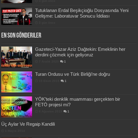
3 gün önce
Tutuklanan Erdal Beşikçioğlu Dosyasında Yeni
Gelişme: Laboratuvar Sonucu İddiası
3 gün önce
En Son Gönderiler
Gazeteci-Yazar Aziz Dağtekin: Emeklinin her
derdini çözmek için geliyoruz
7 Aralık 2020
1
Turan Ordusu ve Türk Birliği’ne doğru
15 Ekim 2019
1
YÖK’teki denklik muamması gerçekten bir
FETÖ projesi mi?
8 Ağustos 2019
1
Üç Aylar Ve Regaip Kandili
1 Mayıs 2014