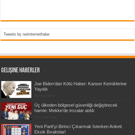
Tweets by netinternethabe
Gelişine Haberler
Joe Biden’dan Kötü Haber: Kanser Kemiklerine
Yayıldı
3 saat önce
Üç ülkeden bölgesel güvenliği değiştirecek
hamle: Mekke’de imzalar atıldı
21 saat önce
Yeni Parti’yi Birinci Çıkarmak İsterken Anketi
Eksik Bıraktılar!