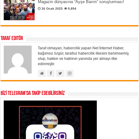
Magazin dünyasına “Ayşe Barım” soruşturması!
26 Ocak 2025
9,894
Taraf Editör
Taraf olmayan, habercilik yapan Net İnternet Haber,
bağımsız özgür, tarafsız habercilik ilkesini benimsemiş
olup, hakkın ve haklının yanında yer almayı ilke
edinmiştir.
BİZİ TELEGRAM’DA TAKİP EDEBİLİRSİNİZ