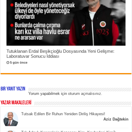
Tutuklanan Erdal Beşikçioğlu Dosyasında Yeni Gelişme:
Laboratuvar Sonucu İddiası
5 gün önce
Bir yanıt yazın
Yorum yapabilmek için
oturum açmalısınız
.
YAZAR MAKALELERİ
Tutsak Edilen Bir Ruhun Yeniden Diriliş Hikayesi!
Aziz Dağtekin