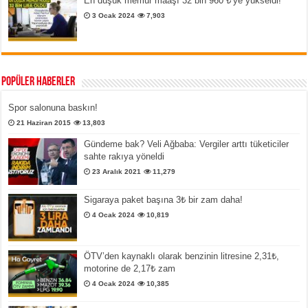
En düşük memur maaşı 32 bin 960 ₺’ye yükseldi!
3 Ocak 2024
7,903
Popüler Haberler
Spor salonuna baskın!
21 Haziran 2015
13,803
Gündeme bak? Veli Ağbaba: Vergiler arttı tüketiciler
sahte rakıya yöneldi
23 Aralık 2021
11,279
Sigaraya paket başına 3₺ bir zam daha!
4 Ocak 2024
10,819
ÖTV’den kaynaklı olarak benzinin litresine 2,31₺,
motorine de 2,17₺ zam
4 Ocak 2024
10,385