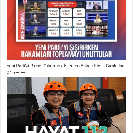
Yeni Parti’yi Birinci Çıkarmak İsterken Anketi Eksik Bıraktılar!
1 gün önce