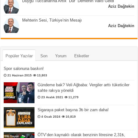
Duygu Tüccarlarına Artık “Dur” Demenin Vakti Geldi
Aziz Dağtekin
Mehterin Sesi, Türkiye’nin Mesajı
Aziz Dağtekin
Popüler Yazılar
Son
Yorum
Etiketler
Spor salonuna baskın!
21 Haziran 2015
13,803
Gündeme bak? Veli Ağbaba: Vergiler arttı tüketiciler
sahte rakıya yöneldi
23 Aralık 2021
11,279
Sigaraya paket başına 3₺ bir zam daha!
4 Ocak 2024
10,819
ÖTV’den kaynaklı olarak benzinin litresine 2,31₺,