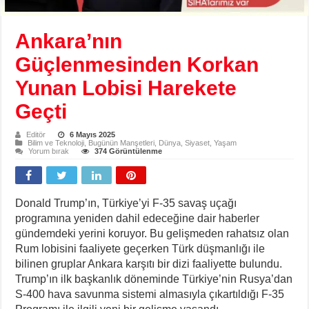
Ankara’nın
Güçlenmesinden Korkan
Yunan Lobisi Harekete
Geçti
Editör
6 Mayıs 2025
Bilim ve Teknoloji
,
Bugünün Manşetleri
,
Dünya
,
Siyaset
,
Yaşam
Yorum bırak
374 Görüntülenme
Donald Trump’ın, Türkiye’yi F-35 savaş uçağı
programına yeniden dahil edeceğine dair haberler
gündemdeki yerini koruyor. Bu gelişmeden rahatsız olan
Rum lobisini faaliyete geçerken Türk düşmanlığı ile
bilinen gruplar Ankara karşıtı bir dizi faaliyette bulundu.
Trump’ın ilk başkanlık döneminde Türkiye’nin Rusya’dan
S-400 hava savunma sistemi almasıyla çıkartıldığı F-35