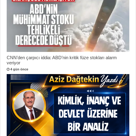
CNN’den çarpıcı iddia: ABD’nin kritik füze stokları alarm
veriyor
4 gün önce