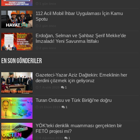
1 gün önce
112 Acil Mobil İhbar Uygulaması İçin Kamu
Spotu
2 gün önce
Erdoğan, Selman ve Şahbaz Şerif Mekke’de
İmzaladı! Yeni Savunma İttifakı
2 gün önce
En Son Gönderiler
Gazeteci-Yazar Aziz Dağtekin: Emeklinin her
derdini çözmek için geliyoruz
7 Aralık 2020
1
Turan Ordusu ve Türk Birliği’ne doğru
15 Ekim 2019
1
YÖK’teki denklik muamması gerçekten bir
FETÖ projesi mi?
8 Ağustos 2019
1