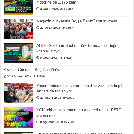
motorine de 2,17₺ zam
4 Ocak 2024
10,385
Magazin dünyasına “Ayşe Barım” soruşturması!
26 Ocak 2025
9,894
ABD’li Goldman Sachs, Türk ₺’sında reel değer
kazanç sinyali!
6 Ocak 2024
9,620
Siyaset Gündemi Baş Döndürüyor
21 Ağustos 2014
9,566
Yaşam mücadelesi veren emekliler zam için bugün
Ankara’da toplanıyor
26 Mayıs 2024
9,080
YÖK’teki denklik muamması gerçekten bir FETÖ
projesi mi?
8 Ağustos 2019
7,991