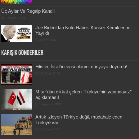
Üç Aylar Ve Regaip Kandili
1 Mayıs 2014
Joe Biden’dan Kötü Haber: Kanser Kemiklerine
Yayıldı
3 saat önce
Karışık Gönderiler
Filistin, İsrail’in sinsi planını dünyaya duyurdu!
15 Ocak 2024
Mısır’dan dikkat çeken “Türkiye’nin yanındayız”
açıklaması!
1 Ağustos 2021
Arttık izleyen Türkiye değil, müdahale eden
Türkiye var
11 Kasım 2020