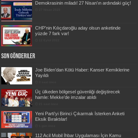
Demokrasinin miladı! 27 Nisan’ın ardındaki güç!
27 Nisan 2025
CHP’nin Kılıçdaroğlu aday olsun anketinde
yüzde 7 fark var!
12 Eylül 2022
Son Gönderiler
Joe Biden’dan Kötü Haber: Kanser Kemiklerine
Yayıldı
3 saat önce
Üç ülkeden bölgesel güvenliği değiştirecek
hamle: Mekke’de imzalar atıldı
21 saat önce
Yeni Parti’yi Birinci Çıkarmak İsterken Anketi
Eksik Bıraktılar!
1 gün önce
112 Acil Mobil İhbar Uygulaması İçin Kamu