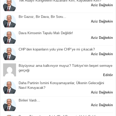
Tek Adaylı Kongrelerin Kazananı Kim, Kaybedeni Kim?
Aziz Dağtekin
Bir Gazoz, Bir Dava, Bir Soru…
Aziz Dağtekin
Dava Kimsenin Tapulu Malı Değildir!
Aziz Dağtekin
CHP’den kopanların yolu yine CHP’ye mi çıkacak?
Aziz Dağtekin
Büyüyoruz ama kalkınıyor muyuz? Türkiye’nin beşeri sermaye
gerçeği
Editör
Daha Partinin İsmini Koruyamayanlar, Ülkenin Geleceğini
Nasıl Koruyacak?
Aziz Dağtekin
Birileri Vardı…
Aziz Dağtekin