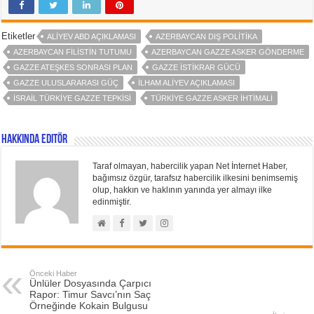
Etiketler
ALIYEV ABD AÇIKLAMASI
AZERBAYCAN DIŞ POLITIKA
AZERBAYCAN FILISTIN TUTUMU
AZERBAYCAN GAZZE ASKER GÖNDERME
GAZZE ATEŞKES SONRASI PLAN
GAZZE İSTIKRAR GÜCÜ
GAZZE ULUSLARARASI GÜÇ
İLHAM ALIYEV AÇIKLAMASI
İSRAIL TÜRKIYE GAZZE TEPKISI
TÜRKIYE GAZZE ASKER IHTIMALI
Hakkında Editör
Taraf olmayan, habercilik yapan Net İnternet Haber,
bağımsız özgür, tarafsız habercilik ilkesini benimsemiş
olup, hakkın ve haklının yanında yer almayı ilke
edinmiştir.
Önceki Haber
Ünlüler Dosyasında Çarpıcı
Rapor: Timur Savcı’nın Saç
Örneğinde Kokain Bulgusu