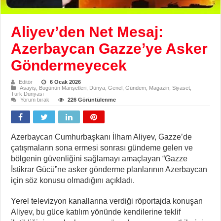
Aliyev’den Net Mesaj:
Azerbaycan Gazze’ye Asker
Göndermeyecek
Editör
6 Ocak 2026
Asayiş
,
Bugünün Manşetleri
,
Dünya
,
Genel
,
Gündem
,
Magazin
,
Siyaset
,
Türk Dünyası
Yorum bırak
226 Görüntülenme
Azerbaycan Cumhurbaşkanı İlham Aliyev, Gazze’de
çatışmaların sona ermesi sonrası gündeme gelen ve
bölgenin güvenliğini sağlamayı amaçlayan “Gazze
İstikrar Gücü”ne asker gönderme planlarının Azerbaycan
için söz konusu olmadığını açıkladı.
Yerel televizyon kanallarına verdiği röportajda konuşan
Aliyev, bu güce katılım yönünde kendilerine teklif