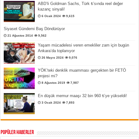
ABD’li Goldman Sachs, Türk ₺’sında reel değer
kazanç sinyali!
6 Ocak 2024
9,615
Siyaset Gündemi Baş Döndürüyor
21 Ağustos 2014
9,562
Yaşam mücadelesi veren emekliler zam için bugün
Ankara’da toplanıyor
26 Mayıs 2024
9,076
YÖK’teki denklik muamması gerçekten bir FETÖ
projesi mi?
8 Ağustos 2019
7,987
En düşük memur maaşı 32 bin 960 ₺’ye yükseldi!
3 Ocak 2024
7,893
Popüler Haberler