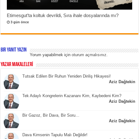
Etimesgut’ta koltuk devrildi, Sıra ihale dosyalarında mı?
3 gün önce
Bir yanıt yazın
Yorum yapabilmek için
oturum açmalısınız
.
YAZAR MAKALELERİ
Tutsak Edilen Bir Ruhun Yeniden Diriliş Hikayesi!
Aziz Dağtekin
Tek Adaylı Kongrelerin Kazananı Kim, Kaybedeni Kim?
Aziz Dağtekin
Bir Gazoz, Bir Dava, Bir Soru…
Aziz Dağtekin
Dava Kimsenin Tapulu Malı Değildir!