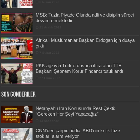
5 Nisan 2026
MSB: Tuzla Piyade Olunda adli ve disiplin süreci
devam etmektedir
21 Aralık 2023
Afrikalı Müslümanlar Başkan Erdoğan için duaya
çıktı!
7 Şubat 2022
PKK ağzıyla Türk ordusuna iftira atan TTB
Başkanı Şebnem Korur Fincancı tutuklandı
27 Ekim 2022
Son Gönderiler
Netanyahu İran Konusunda Rest Çekti:
“Gereken Her Şeyi Yapacağız”
13 saat önce
CNN’den çarpıcı iddia: ABD’nin kritik füze
stokları alarm veriyor