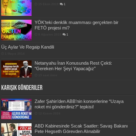
15 Ekim 2019
1
YÖK’teki denklik muamması gerçekten bir
FETÖ projesi mi?
8 Ağustos 2019
1
Üç Aylar Ve Regaip Kandili
1 Mayıs 2014
Netanyahu İran Konusunda Rest Çekti:
“Gereken Her Şeyi Yapacağız”
13 saat önce
Karışık Gönderiler
Zafer Şahin’den ABB’nin konserlerine “Uzaya
roket mi gönderdiniz?” tepkisi!
12 Kasım 2024
ABD Kabinesinde Sıcak Saatler: Savaş Bakanı
Pete Hegseth Görevden Alınabilir