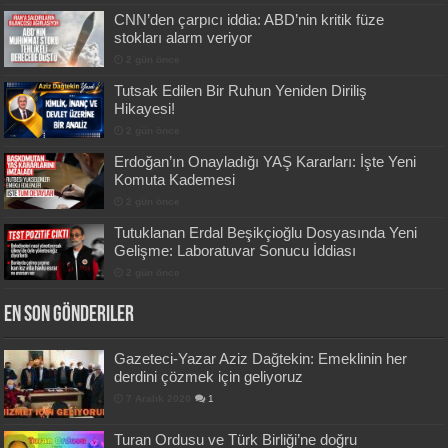
CNN’den çarpıcı iddia: ABD’nin kritik füze
stokları alarm veriyor
2 gün önce
Tutsak Edilen Bir Ruhun Yeniden Diriliş
Hikayesi!
2 gün önce
Erdoğan’ın Onayladığı YAŞ Kararları: İşte Yeni
Komuta Kademesi
2 gün önce
Tutuklanan Erdal Beşikçioğlu Dosyasında Yeni
Gelişme: Laboratuvar Sonucu İddiası
2 gün önce
En Son Gönderiler
Gazeteci-Yazar Aziz Dağtekin: Emeklinin her
derdini çözmek için geliyoruz
7 Aralık 2020
1
Turan Ordusu ve Türk Birliği’ne doğru