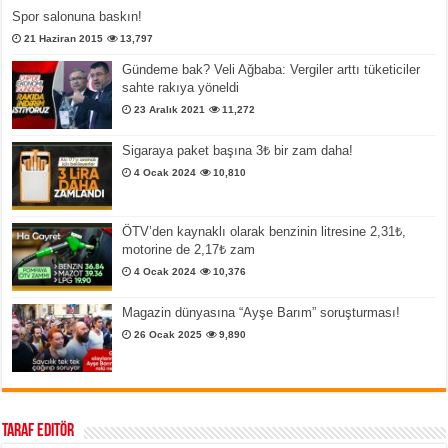
Spor salonuna baskın!
21 Haziran 2015
13,797
Gündeme bak? Veli Ağbaba: Vergiler arttı tüketiciler
sahte rakıya yöneldi
23 Aralık 2021
11,272
Sigaraya paket başına 3₺ bir zam daha!
4 Ocak 2024
10,810
ÖTV’den kaynaklı olarak benzinin litresine 2,31₺,
motorine de 2,17₺ zam
4 Ocak 2024
10,376
Magazin dünyasına “Ayşe Barım” soruşturması!
26 Ocak 2025
9,890
Taraf Editör