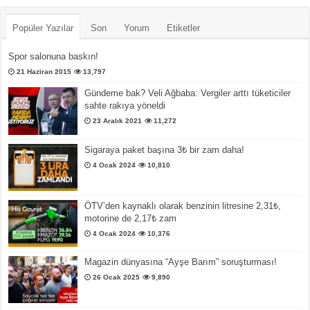
Popüler Yazılar
Son
Yorum
Etiketler
Spor salonuna baskın!
21 Haziran 2015
13,797
Gündeme bak? Veli Ağbaba: Vergiler arttı tüketiciler
sahte rakıya yöneldi
23 Aralık 2021
11,272
Sigaraya paket başına 3₺ bir zam daha!
4 Ocak 2024
10,810
ÖTV’den kaynaklı olarak benzinin litresine 2,31₺,
motorine de 2,17₺ zam
4 Ocak 2024
10,376
Magazin dünyasına “Ayşe Barım” soruşturması!
26 Ocak 2025
9,890