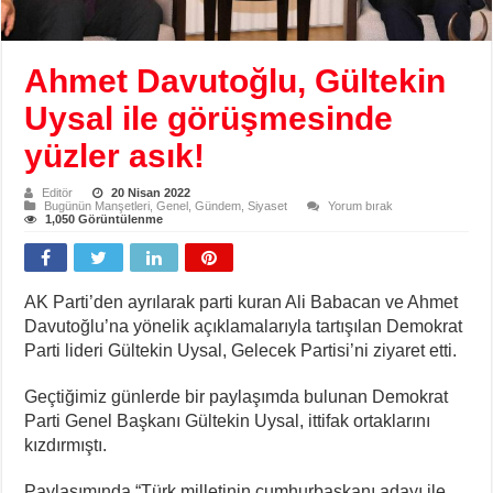
Ahmet Davutoğlu, Gültekin
Uysal ile görüşmesinde
yüzler asık!
Editör
20 Nisan 2022
Bugünün Manşetleri
,
Genel
,
Gündem
,
Siyaset
Yorum bırak
1,050 Görüntülenme
AK Parti’den ayrılarak parti kuran Ali Babacan ve Ahmet
Davutoğlu’na yönelik açıklamalarıyla tartışılan Demokrat
Parti lideri Gültekin Uysal, Gelecek Partisi’ni ziyaret etti.
Geçtiğimiz günlerde bir paylaşımda bulunan Demokrat
Parti Genel Başkanı Gültekin Uysal, ittifak ortaklarını
kızdırmıştı.
Paylaşımında “Türk milletinin cumhurbaşkanı adayı ile