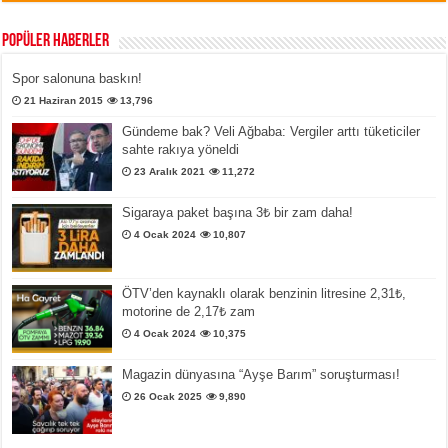
Popüler Haberler
Spor salonuna baskın!
21 Haziran 2015
13,796
Gündeme bak? Veli Ağbaba: Vergiler arttı tüketiciler
sahte rakıya yöneldi
23 Aralık 2021
11,272
Sigaraya paket başına 3₺ bir zam daha!
4 Ocak 2024
10,807
ÖTV’den kaynaklı olarak benzinin litresine 2,31₺,
motorine de 2,17₺ zam
4 Ocak 2024
10,375
Magazin dünyasına “Ayşe Barım” soruşturması!
26 Ocak 2025
9,890