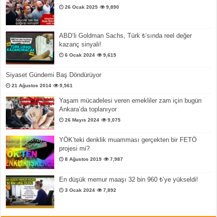
26 Ocak 2025
9,890
ABD’li Goldman Sachs, Türk ₺’sında reel değer
kazanç sinyali!
6 Ocak 2024
9,615
Siyaset Gündemi Baş Döndürüyor
21 Ağustos 2014
9,561
Yaşam mücadelesi veren emekliler zam için bugün
Ankara’da toplanıyor
26 Mayıs 2024
9,075
YÖK’teki denklik muamması gerçekten bir FETÖ
projesi mi?
8 Ağustos 2019
7,987
En düşük memur maaşı 32 bin 960 ₺’ye yükseldi!
3 Ocak 2024
7,892