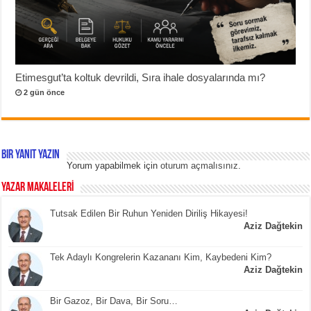
Etimesgut’ta koltuk devrildi, Sıra ihale dosyalarında mı?
2 gün önce
Bir yanıt yazın
Yorum yapabilmek için
oturum açmalısınız
.
YAZAR MAKALELERİ
Tutsak Edilen Bir Ruhun Yeniden Diriliş Hikayesi!
Aziz Dağtekin
Tek Adaylı Kongrelerin Kazananı Kim, Kaybedeni Kim?
Aziz Dağtekin
Bir Gazoz, Bir Dava, Bir Soru…