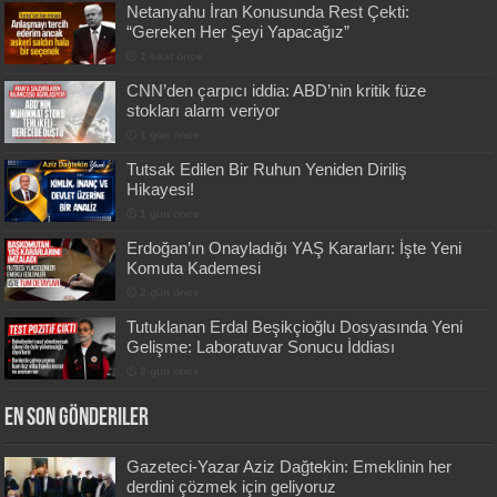
Netanyahu İran Konusunda Rest Çekti:
“Gereken Her Şeyi Yapacağız”
1 saat önce
CNN’den çarpıcı iddia: ABD’nin kritik füze
stokları alarm veriyor
1 gün önce
Tutsak Edilen Bir Ruhun Yeniden Diriliş
Hikayesi!
1 gün önce
Erdoğan’ın Onayladığı YAŞ Kararları: İşte Yeni
Komuta Kademesi
2 gün önce
Tutuklanan Erdal Beşikçioğlu Dosyasında Yeni
Gelişme: Laboratuvar Sonucu İddiası
2 gün önce
En Son Gönderiler
Gazeteci-Yazar Aziz Dağtekin: Emeklinin her
derdini çözmek için geliyoruz