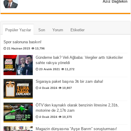
Aziz Dağtekin
Popüler Yazılar
Son
Yorum
Etiketler
Spor salonuna baskın!
21 Haziran 2015
13,796
Gündeme bak? Veli Ağbaba: Vergiler arttı tüketiciler
sahte rakıya yöneldi
23 Aralık 2021
11,272
Sigaraya paket başına 3₺ bir zam daha!
4 Ocak 2024
10,807
ÖTV’den kaynaklı olarak benzinin litresine 2,31₺,
motorine de 2,17₺ zam
4 Ocak 2024
10,375
Magazin dünyasına “Ayşe Barım” soruşturması!