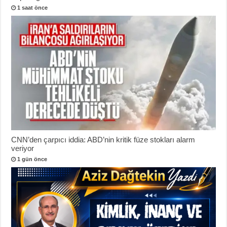
1 saat önce
CNN’den çarpıcı iddia: ABD’nin kritik füze stokları alarm
veriyor
1 gün önce