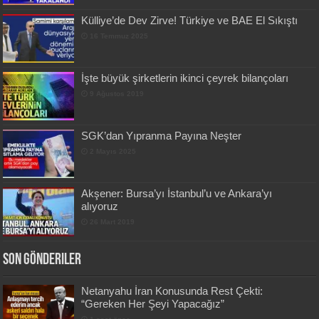
Külliye’de Dev Zirve! Türkiye ve BAE El Sıkıştı
16 Temmuz 2025
İşte büyük şirketlerin ikinci çeyrek bilançoları
9 Ağustos 2019
SGK’dan Yıpranma Payına Neşter
2 Mayıs 2025
Akşener: Bursa’yı İstanbul’u ve Ankara’yı
alıyoruz
26 Mart 2019
Son Gönderiler
Netanyahu İran Konusunda Rest Çekti:
“Gereken Her Şeyi Yapacağız”