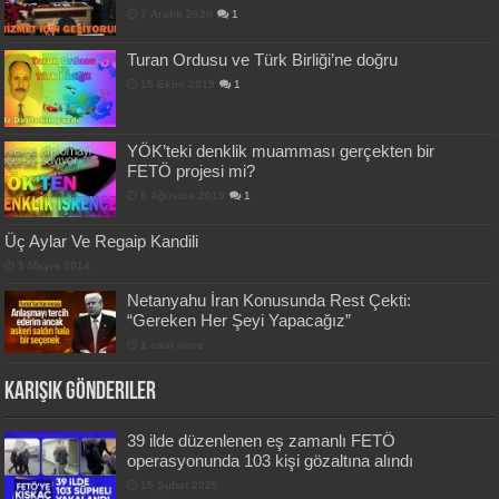
7 Aralık 2020
1
Turan Ordusu ve Türk Birliği’ne doğru
15 Ekim 2019
1
YÖK’teki denklik muamması gerçekten bir
FETÖ projesi mi?
8 Ağustos 2019
1
Üç Aylar Ve Regaip Kandili
1 Mayıs 2014
Netanyahu İran Konusunda Rest Çekti:
“Gereken Her Şeyi Yapacağız”
1 saat önce
Karışık Gönderiler
39 ilde düzenlenen eş zamanlı FETÖ
operasyonunda 103 kişi gözaltına alındı
15 Şubat 2025