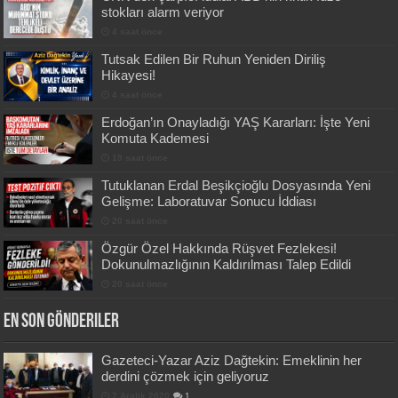
stokları alarm veriyor
4 saat önce
Tutsak Edilen Bir Ruhun Yeniden Diriliş
Hikayesi!
4 saat önce
Erdoğan’ın Onayladığı YAŞ Kararları: İşte Yeni
Komuta Kademesi
19 saat önce
Tutuklanan Erdal Beşikçioğlu Dosyasında Yeni
Gelişme: Laboratuvar Sonucu İddiası
20 saat önce
Özgür Özel Hakkında Rüşvet Fezlekesi!
Dokunulmazlığının Kaldırılması Talep Edildi
20 saat önce
En Son Gönderiler
Gazeteci-Yazar Aziz Dağtekin: Emeklinin her
derdini çözmek için geliyoruz
7 Aralık 2020
1