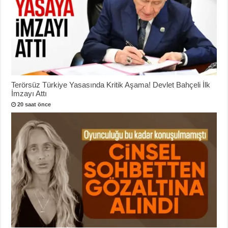
Terörsüz Türkiye Yasasında Kritik Aşama! Devlet Bahçeli İlk
İmzayı Attı
20 saat önce