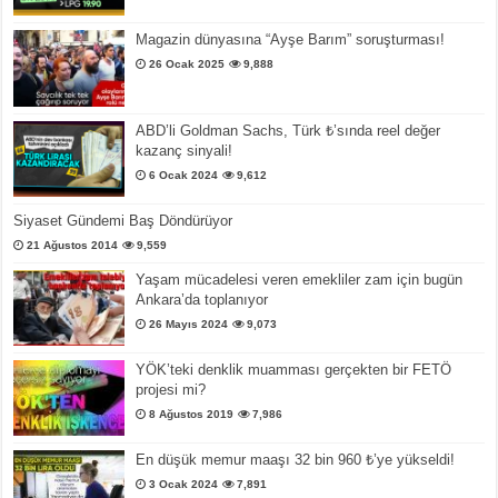
Magazin dünyasına “Ayşe Barım” soruşturması!
26 Ocak 2025
9,888
ABD’li Goldman Sachs, Türk ₺’sında reel değer
kazanç sinyali!
6 Ocak 2024
9,612
Siyaset Gündemi Baş Döndürüyor
21 Ağustos 2014
9,559
Yaşam mücadelesi veren emekliler zam için bugün
Ankara’da toplanıyor
26 Mayıs 2024
9,073
YÖK’teki denklik muamması gerçekten bir FETÖ
projesi mi?
8 Ağustos 2019
7,986
En düşük memur maaşı 32 bin 960 ₺’ye yükseldi!
3 Ocak 2024
7,891