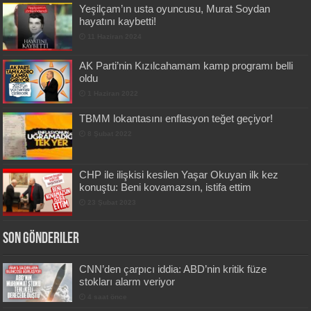
Yeşilçam’ın usta oyuncusu, Murat Soydan
hayatını kaybetti!
11 Haziran 2024
AK Parti’nin Kızılcahamam kamp programı belli
oldu
1 Haziran 2022
TBMM lokantasını enflasyon teğet geçiyor!
8 Şubat 2022
CHP ile ilişkisi kesilen Yaşar Okuyan ilk kez
konuştu: Beni kovamazsın, istifa ettim
23 Şubat 2023
Son Gönderiler
CNN’den çarpıcı iddia: ABD’nin kritik füze
stokları alarm veriyor
4 saat önce