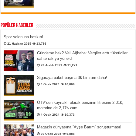
Popüler Haberler
Spor salonuna baskın!
21 Haziran 2015
13,796
Gündeme bak? Veli Ağbaba: Vergiler arttı tüketiciler
sahte rakıya yöneldi
23 Aralık 2021
11,271
Sigaraya paket başına 3₺ bir zam daha!
4 Ocak 2024
10,806
ÖTV’den kaynaklı olarak benzinin litresine 2,31₺,
motorine de 2,17₺ zam
4 Ocak 2024
10,373
Magazin dünyasına “Ayşe Barım” soruşturması!
26 Ocak 2025
9,888