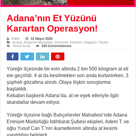
Adana’nın Et Yüzünü
Karartan Operasyon!
Editör
31 Mayıs 2025
Asayiş
,
Bugünün Manşetleri
,
Ekonomi
,
Gündem
,
Magazin
,
Yaşam
Yorum bırak
410 Görüntülenme
Yüreğir ilçesinde bir evin altında 2 ton 500 kilogram at eti
ele geçirildi. 4 at da kesilmekten son anda kurtarılırken, 3
şüpheli gözaltına alındı. Olaya ilişkin soruşturma
başlatıldı.
Kebabın başkenti Adana’da, at ve eşek etleriyle ilgili
skandallar devam ediyor.
Yüreğir ilçesine bağlı Bahçelievler Mahallesi’nde Adana
Emniyet Müdürlüğü İstihbarat Şubesi ekipleri, Adem T. ve
oğlu Yusuf Can T.’nin ikametlerinin altında at kesimi
yapıldığını belirledi.