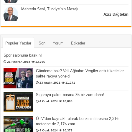
Mehterin Sesi, Türkiye’nin Mesajı
Aziz Dağtekin
Popüler Yazılar
Son
Yorum
Etiketler
Spor salonuna baskın!
21 Haziran 2015
13,796
Gündeme bak? Veli Ağbaba: Vergiler arttı tüketiciler
sahte rakıya yöneldi
23 Aralık 2021
11,271
Sigaraya paket başına 3₺ bir zam daha!
4 Ocak 2024
10,806
ÖTV’den kaynaklı olarak benzinin litresine 2,31₺,
motorine de 2,17₺ zam
4 Ocak 2024
10,373