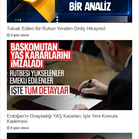
Tutsak Edilen Bir Ruhun Yeniden Diriliş Hikayesi!
3 gün önce
Erdoğan’ın Onayladığı YAŞ Kararları: İşte Yeni Komuta
Kademesi
4 gün önce