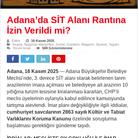
Adana’da SİT Alanı Rantına
İzin Verildi mi?
Editör
16 Kasım 2025
Asayiş
,
Bugünün Manşetleri
,
Genel
,
Gündem
,
Magazin
,
Siyaset
,
Yaşam
Yorum bırak
569 Görüntülenme
Adana, 16 Kasım 2025
— Adana Büyükşehir Belediye
Meclisi’nde, 3. derece SİT alanı olarak belirlenen tarım
arazilerinin imara açılması ve belediyeye ait arazinin 10
yıllığına turizm tesisine kiralanması kararları, CHP’li
meclis üyelerinin oylarıyla kabul edilince kamuoyunda
tartışma alevlendi. İmar planı değişikliğiyle ilgili iddialar,
cumhuriyet savcılarının 2863 sayılı Kültür ve Tabiat
Varlıklarını Koruma Kanunu
özelinde soruşturma
başlatması gerektiğini gündeme taşıdı.