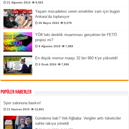
21 Ağustos 2014
9,563
Yaşam mücadelesi veren emekliler zam için bugün
Ankara’da toplanıyor
26 Mayıs 2024
9,078
YÖK’teki denklik muamması gerçekten bir FETÖ
projesi mi?
8 Ağustos 2019
7,989
En düşük memur maaşı 32 bin 960 ₺’ye yükseldi!
3 Ocak 2024
7,896
Popüler Haberler
Spor salonuna baskın!
21 Haziran 2015
13,801
Gündeme bak? Veli Ağbaba: Vergiler arttı tüketiciler
sahte rakıya yöneldi