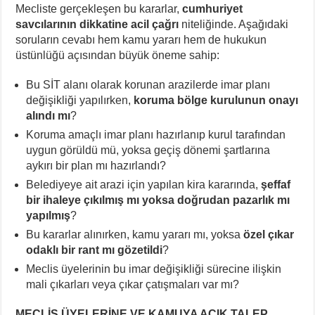
Mecliste gerçekleşen bu kararlar,
cumhuriyet
savcılarının dikkatine acil çağrı
niteliğinde. Aşağıdaki
soruların cevabı hem kamu yararı hem de hukukun
üstünlüğü açısından büyük öneme sahip:
Bu SİT alanı olarak korunan arazilerde imar planı
değişikliği yapılırken,
koruma bölge kurulunun onayı
alındı mı
?
Koruma amaçlı imar planı hazırlanıp kurul tarafından
uygun görüldü mü, yoksa geçiş dönemi şartlarına
aykırı bir plan mı hazırlandı?
Belediyeye ait arazi için yapılan kira kararında,
şeffaf
bir ihaleye çıkılmış mı yoksa doğrudan pazarlık mı
yapılmış
?
Bu kararlar alınırken, kamu yararı mı, yoksa
özel çıkar
odaklı bir rant mı gözetildi
?
Meclis üyelerinin bu imar değişikliği sürecine ilişkin
mali çıkarları veya çıkar çatışmaları var mı?
MECLİS ÜYELERİNE VE KAMUYA AÇIK TALEP