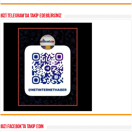
BİZİ TELEGRAM’DA TAKİP EDEBİLİRSİNİZ
Bizi Facebok’ta takip edin