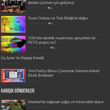
derdini çözmek için geliyoruz
7 Aralık 2020
1
Turan Ordusu ve Türk Birliği’ne doğru
15 Ekim 2019
1
YÖK’teki denklik muamması gerçekten bir
FETÖ projesi mi?
8 Ağustos 2019
1
Üç Aylar Ve Regaip Kandili
1 Mayıs 2014
Yeni Parti’yi Birinci Çıkarmak İsterken Anketi
Eksik Bıraktılar!
9 saat önce
Karışık Gönderiler
İstanbul’da sağanak yağış ve fırtına etkili oluyor
20 Nisan 2024