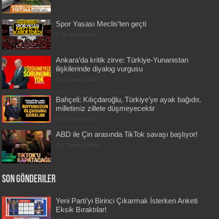
Spor Yasası Meclis’ten geçti
22 Nisan 2022
Ankara’da kritik zirve: Türkiye-Yunanistan
ilişkilerinde diyalog vurgusu
12 Şubat 2026
Bahçeli: Kılıçdaroğlu, Türkiye’ye ayak bağıdır,
milletimiz zillete düşmeyecektir
12 Nisan 2022
ABD ile Çin arasında TikTok savaşı başlıyor!
7 Temmuz 2020
Son Gönderiler
Yeni Parti’yi Birinci Çıkarmak İsterken Anketi
Eksik Bıraktılar!