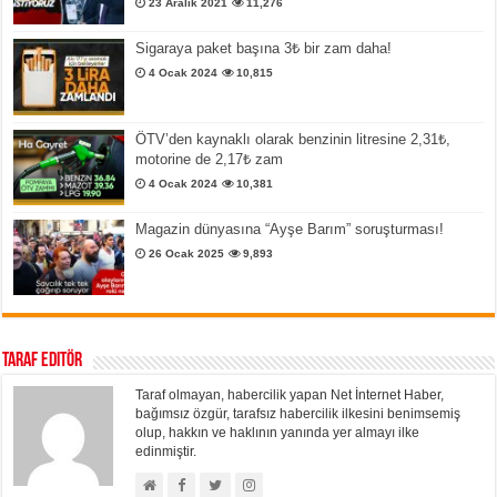
23 Aralık 2021
11,276
Sigaraya paket başına 3₺ bir zam daha!
4 Ocak 2024
10,815
ÖTV’den kaynaklı olarak benzinin litresine 2,31₺,
motorine de 2,17₺ zam
4 Ocak 2024
10,381
Magazin dünyasına “Ayşe Barım” soruşturması!
26 Ocak 2025
9,893
Taraf Editör
Taraf olmayan, habercilik yapan Net İnternet Haber,
bağımsız özgür, tarafsız habercilik ilkesini benimsemiş
olup, hakkın ve haklının yanında yer almayı ilke
edinmiştir.