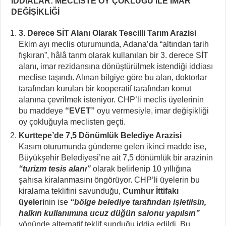
İDDİALAR: MECLİSTE OY ÇOKLUĞU İLE İMAR
DEĞİŞİKLİĞİ
3. Derece SİT Alanı Olarak Tescilli Tarım Arazisi
Ekim ayı meclis oturumunda, Adana’da “altından tarih
fışkıran”, hâlâ tarım olarak kullanılan bir 3. derece SİT
alanı, imar rezidansına dönüştürülmek istendiği iddiası
meclise taşındı. Alınan bilgiye göre bu alan, doktorlar
tarafından kurulan bir kooperatif tarafından konut
alanına çevrilmek isteniyor. CHP’li meclis üyelerinin
bu maddeye
“EVET”
oyu vermesiyle, imar değişikliği
oy çokluğuyla meclisten geçti.
Kurttepe’de 7,5 Dönümlük Belediye Arazisi
Kasım oturumunda gündeme gelen ikinci madde ise,
Büyükşehir Belediyesi’ne ait 7,5 dönümlük bir arazinin
“turizm tesis alanı”
olarak belirlenip 10 yıllığına
şahısa kiralanmasını öngörüyor. CHP’li üyelerin bu
kiralama teklifini savunduğu,
Cumhur İttifakı
üyeleri
nin ise
“bölge belediye tarafından işletilsin,
halkın kullanımına ucuz düğün salonu yapılsın”
yönünde alternatif teklif sunduğu iddia edildi. Bu