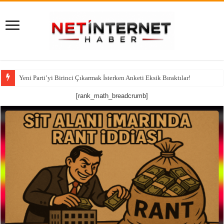
Yeni Parti’yi Birinci Çıkarmak İsterken Anketi Eksik Bıraktılar!
112 Acil Mobil İhbar Uygulaması İçin Kamu Spotu
[rank_math_breadcrumb]