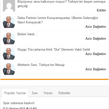
Büyüyoruz ama kalkınıyor muyuz? Türkiye’nin beşeri sermaye
gerçeği
Editör
Daha Partinin İsmini Koruyamayanlar, Ülkenin Geleceğini
Nasıl Koruyacak?
Aziz Dağtekin
Birileri Vardı…
Aziz Dağtekin
Duygu Tüccarlarına Artık “Dur” Demenin Vakti Geldi
Aziz Dağtekin
Mehterin Sesi, Türkiye’nin Mesajı
Aziz Dağtekin
Popüler Yazılar
Son
Yorum
Etiketler
Spor salonuna baskın!
21 Haziran 2015
13,801