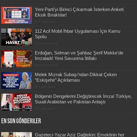
Yeni Parti’yi Birinci Çıkarmak İsterken Anketi
Eksik Bıraktılar!
9 saat önce
112 Acil Mobil İhbar Uygulaması İçin Kamu
Spotu
18 saat önce
Erdoğan, Selman ve Şahbaz Şerif Mekke’de
İmzaladı! Yeni Savunma İttifakı
19 saat önce
Melek Mızrak Subaşı’ndan Dikkat Çeken
“Eskişehir” Açıklaması
1 gün önce
Bölgenin Dengelerini Değiştirecek İmza! Türkiye,
Suudi Arabistan ve Pakistan Anlaştı
1 gün önce
En Son Gönderiler
Gazeteci-Yazar Aziz Dağtekin: Emeklinin her