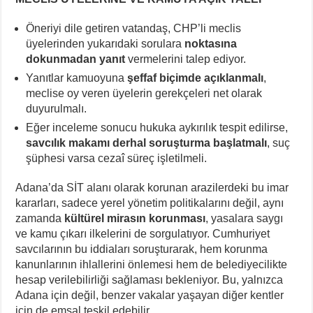
Öneriyi dile getiren vatandaş, CHP’li meclis
üyelerinden yukarıdaki sorulara
noktasına
dokunmadan yanıt
vermelerini talep ediyor.
Yanıtlar kamuoyuna
şeffaf biçimde açıklanmalı
,
meclise oy veren üyelerin gerekçeleri net olarak
duyurulmalı.
Eğer inceleme sonucu hukuka aykırılık tespit edilirse,
savcılık makamı derhal soruşturma başlatmalı
, suç
şüphesi varsa cezaî süreç işletilmeli.
Adana’da SİT alanı olarak korunan arazilerdeki bu imar
kararları, sadece yerel yönetim politikalarını değil, aynı
zamanda
kültürel mirasın korunması
, yasalara saygı
ve kamu çıkarı ilkelerini de sorgulatıyor. Cumhuriyet
savcılarının bu iddiaları soruşturarak, hem korunma
kanunlarının ihlallerini önlemesi hem de belediyecilikte
hesap verilebilirliği sağlaması bekleniyor. Bu, yalnızca
Adana için değil, benzer vakalar yaşayan diğer kentler
için de emsal teşkil edebilir.