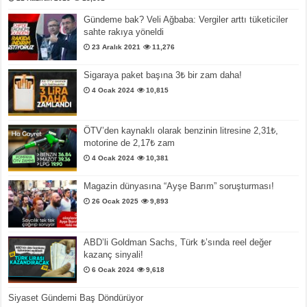
Gündeme bak? Veli Ağbaba: Vergiler arttı tüketiciler
sahte rakıya yöneldi
23 Aralık 2021
11,276
Sigaraya paket başına 3₺ bir zam daha!
4 Ocak 2024
10,815
ÖTV’den kaynaklı olarak benzinin litresine 2,31₺,
motorine de 2,17₺ zam
4 Ocak 2024
10,381
Magazin dünyasına “Ayşe Barım” soruşturması!
26 Ocak 2025
9,893
ABD’li Goldman Sachs, Türk ₺’sında reel değer
kazanç sinyali!
6 Ocak 2024
9,618
Siyaset Gündemi Baş Döndürüyor